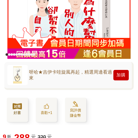
呀哈★吉伊卡哇旋風再起，精選周邊看過
加購
來
寫評價
好書
喜歡+1
賺金幣
288
9
折
元
320
元