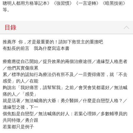
聰明人都用方格筆記本》《強習慣》《一言逆轉》《暗黑技術》
等。
目錄
推薦序 你，才是最重要的！請卸下救世主的重擔吧
有點長的前言 我為什麼寫這本書
療癒應從自己開始／提升效果的兩個治療途徑／邊緣型人格患者
／他們其實傷痕累
累／標準的認知行為療法仍有所不及／一旦覺得痛苦，就「不去
感受」的人／在能
夠說出「我好痛苦，請幫幫我」之前／會哭會笑都還好／無法喊
痛的人／「感受」
就是活著／無法喊痛的大爺：勇介醫師／什麼是自戀型人格？／
邊緣型之後，下一
個焦點是自戀型／無法喊痛的好人：若葉心理師／多數輔導員的
共同特徵／勇介跟
若葉都只是例子