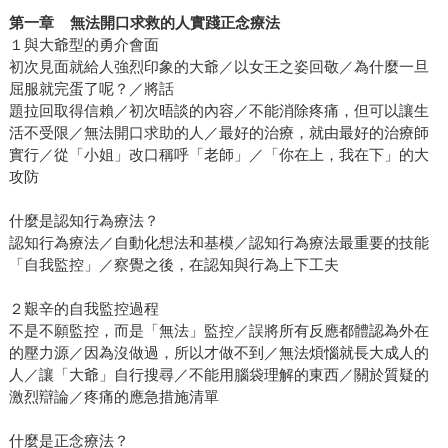
第一章
無法開口求救的人實踐正念療法
１與大爺型的勇介會面
初次見面就給人強烈印象的大爺／以女王之姿回敬／為什麼一旦
屈服就完蛋了呢？／將話
題拉回取得信賴／初次晤談的內容／不能消除疼痛，但可以讓生
活不受限／無法開口求助的人／最好的治療，就由最好的治療師
實行／從「小姐」改口稱呼「老師」／「你在上，我在下」的大
攻防
什麼是認知行為療法？
認知行為療法／自動化想法和基模／認知行為療法最重要的技能
「自我監控」／察覺之後，在認知與行為上下工夫
２艱辛的自我監控過程
不是不願監控，而是「無法」監控／誤將所有反應都體認為外在
的壓力源／因為沒做過，所以才做不到／無法煩惱就長大成人的
人／讓「大爺」自行搜尋／不能用腦袋理解的東西／關於質疑的
激烈辯論／疼痛的應急措施清單
什麼是正念療法？