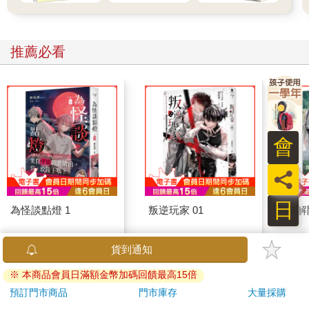
環境（壓力源），以及實際採取的行為而已。
因為沒做過，所以才做不到
推薦必看
其實，勇介跟我前言介紹的真美子一樣，某種因素妨礙著他進行
自我監控。
真美子的個案是因為過去的經驗，造成嚴重的心理創傷，這樣的
背景導致她害怕碰觸自己的情緒感受，無法自我監控。而勇介又
會
是怎麼樣的狀況呢？為什麼他不僅是情緒，就連認知跟身體反應
等內在經驗也無法接近呢？
員
我的假說是：「因為他過去不曾做過那樣的事情」。
日
為怪談點燈 1
叛逆玩家 01
請解
其實像勇介這樣的人並不少見。這樣的人從小就要面對跟山一樣
高的學業跟各種才藝（也就是外部課題），一直以來都非常拚命
253
253
79
折
特價
元
79
折
特價
元
79
折
貨到通知
努力學習，所以有辦法關注自身的外在現象（換句話說，他們也
只能做到這樣）。但也因此，他們還沒學會如何關注自己的想
加入購物車
加入購物車
※ 本商品會員日滿額金幣加碼回饋最高15倍
法、情感、身體反應等內在現象，就長大成人了。
預訂門市商品
門市庫存
大量採購