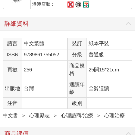
海外
但無論疼痛的原因跟部位為何，當疼痛嚴重限制並影響日常生活
港澳店取：
的時候，就很有可能會因為疼痛而引發惡性循環，而認知行為療
法能提供突破困境的可能。認知行為療法是以讓生活不受疼痛限
詳細資料
制為目標，而非以消除疼痛為目標。
艱辛的自我監控過程
語言
中文繁體
裝訂
紙本平裝
就這樣，勇介和我開始進行認知行為療法。主訴是「背痛」。
ISBN
9789861755052
分級
普通級
認知行為療法的第一階段就是自我監控（自我觀察）。如果主訴
商品規
頁數
256
25開15*21cm
是背痛，當然就必須將注意力集中在疼痛，監控背部的疼痛，察
格
覺並外部化（做筆記、記錄）疼痛的程度和狀況。
適讀年
出版地
台灣
全齡適讀
我向勇介說明自我監控的必要性和重要性，請他每天監控並記錄
齡
疼痛。但勇介在當時斷然拒絕自我監控。
注音
級別
他很堅持的說：「把注意力集中在疼痛上，一定會變得更痛。如
中文書
＞
心理勵志
＞
心理諮商/治療
＞
心理治療
果變得更痛的話，妳要怎麼負責！」
即便向身為內科醫師的勇介說明：「發燒的人量體溫，也不會因
商品評價