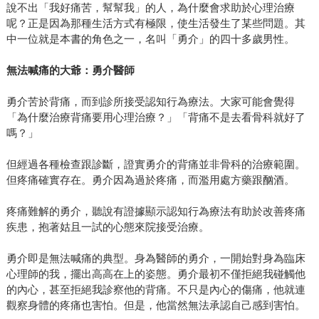
說不出「我好痛苦，幫幫我」的人，為什麼會求助於心理治療
呢？正是因為那種生活方式有極限，使生活發生了某些問題。其
中一位就是本書的角色之一，名叫「勇介」的四十多歲男性。
無法喊痛的大爺：勇介醫師
勇介苦於背痛，而到診所接受認知行為療法。大家可能會覺得
「為什麼治療背痛要用心理治療？」「背痛不是去看骨科就好了
嗎？」
但經過各種檢查跟診斷，證實勇介的背痛並非骨科的治療範圍。
但疼痛確實存在。勇介因為過於疼痛，而濫用處方藥跟酗酒。
疼痛難解的勇介，聽說有證據顯示認知行為療法有助於改善疼痛
疾患，抱著姑且一試的心態來院接受治療。
勇介即是無法喊痛的典型。身為醫師的勇介，一開始對身為臨床
心理師的我，擺出高高在上的姿態。勇介最初不僅拒絕我碰觸他
的內心，甚至拒絕我診察他的背痛。不只是內心的傷痛，他就連
觀察身體的疼痛也害怕。但是，他當然無法承認自己感到害怕。