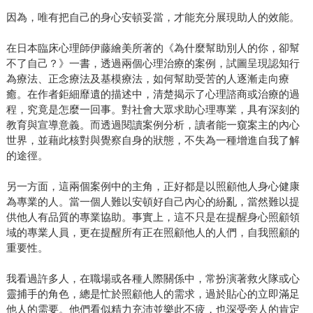
因為，唯有把自己的身心安頓妥當，才能充分展現助人的效能。
在日本臨床心理師伊藤繪美所著的《為什麼幫助別人的你，卻幫
不了自己？》一書，透過兩個心理治療的案例，試圖呈現認知行
為療法、正念療法及基模療法，如何幫助受苦的人逐漸走向療
癒。在作者鉅細靡遺的描述中，清楚揭示了心理諮商或治療的過
程，究竟是怎麼一回事。對社會大眾求助心理專業，具有深刻的
教育與宣導意義。而透過閱讀案例分析，讀者能一窺案主的內心
世界，並藉此核對與覺察自身的狀態，不失為一種增進自我了解
的途徑。
另一方面，這兩個案例中的主角，正好都是以照顧他人身心健康
為專業的人。當一個人難以安頓好自己內心的紛亂，當然難以提
供他人有品質的專業協助。事實上，這不只是在提醒身心照顧領
域的專業人員，更在提醒所有正在照顧他人的人們，自我照顧的
重要性。
我看過許多人，在職場或各種人際關係中，常扮演著救火隊或心
靈捕手的角色，總是忙於照顧他人的需求，過於貼心的立即滿足
他人的需要。他們看似精力充沛並樂此不疲，也深受旁人的肯定