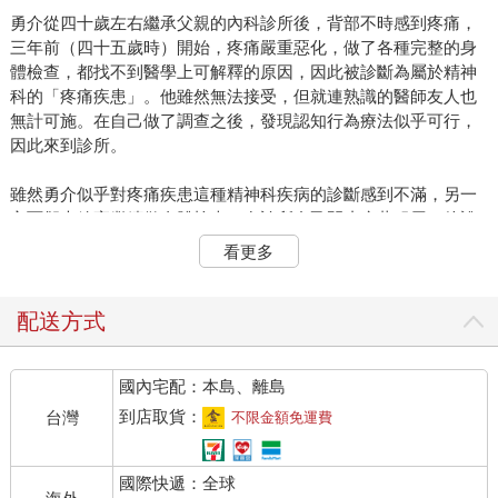
勇介從四十歲左右繼承父親的內科診所後，背部不時感到疼痛，
三年前（四十五歲時）開始，疼痛嚴重惡化，做了各種完整的身
體檢查，都找不到醫學上可解釋的原因，因此被診斷為屬於精神
科的「疼痛疾患」。他雖然無法接受，但就連熟識的醫師友人也
無計可施。在自己做了調查之後，發現認知行為療法似乎可行，
因此來到診所。
雖然勇介似乎對疼痛疾患這種精神科疾病的診斷感到不滿，另一
方面卻也放棄繼續做身體檢查，在診所自己開止痛藥服用（他說
「幾乎沒有止痛效果」）。
看更多
從上述的狀況，以及從他在網路上搜尋「疼痛疾患」，來診所接
受認知行為療法治療來看，我判斷，他應該某種程度上接受疼痛
配送方式
疾患的診斷，有意願以認知行為療法而非藥物設法克服問題。
國內宅配：本島、離島
就像勇介查到的，認知行為療法對疼痛疾患這類慢性疼痛有一定
程度的療效。在這種情況，看到「一定程度」要特別注意。認知
到店取貨：
台灣
不限金額免運費
行為療法無法根治來自身體或原因不明的疼痛，認知行為療法的
威力沒那麼強大。
國際快遞：全球