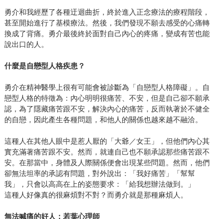
勇介和我經歷了各種迂迴曲折，終於進入正念療法的療程階段，
甚至開始進行了基模療法。然後，我們發現不願去感受的心痛轉
換成了背痛。勇介最後終於面對自己內心的疼痛，變成有苦也能
說出口的人。
什麼是自戀型人格疾患？
勇介在精神醫學上很有可能會被診斷為「自戀型人格障礙」。自
戀型人格的特徵為：內心明明很痛苦、不安，但是自己卻不願承
認，為了隱藏痛苦跟不安，解決內心的痛苦，反而執著於不健全
的自戀，因此產生各種問題，和他人的關係也越來越不融洽。
這種人在其他人眼中是惹人厭的「大爺／女王」，但他們內心其
實充滿著痛苦跟不安。然而，就連自己也不願承認那些痛苦跟不
安。在那當中，身體及人際關係便會出現某些問題。然而，他們
卻無法坦率的承認有問題，對外說出：「我好痛苦」「幫幫
我」，只會以高高在上的姿態要求：「給我想辦法做到。」
這種人好像真的很麻煩對不對？而勇介就是那種麻煩人。
無法喊痛的好人：若葉心理師