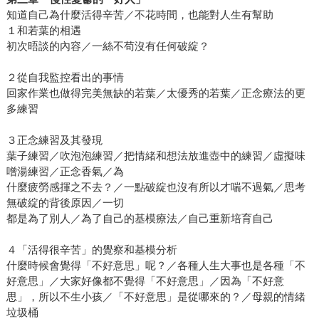
知道自己為什麼活得辛苦／不花時間，也能對人生有幫助
１和若葉的相遇
初次晤談的內容／一絲不苟沒有任何破綻？
２從自我監控看出的事情
回家作業也做得完美無缺的若葉／太優秀的若葉／正念療法的更
多練習
３正念練習及其發現
葉子練習／吹泡泡練習／把情緒和想法放進壺中的練習／虛擬味
噌湯練習／正念香氣／為
什麼疲勞感揮之不去？／一點破綻也沒有所以才喘不過氣／思考
無破綻的背後原因／一切
都是為了別人／為了自己的基模療法／自己重新培育自己
４「活得很辛苦」的覺察和基模分析
什麼時候會覺得「不好意思」呢？／各種人生大事也是各種「不
好意思」／大家好像都不覺得「不好意思」／因為「不好意
思」，所以不生小孩／「不好意思」是從哪來的？／母親的情緒
垃圾桶