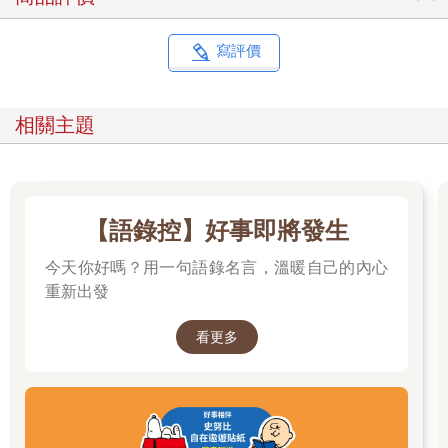
此體溫變得更高不是嗎？這跟監控疼痛是同樣的道理。」他仍堅
持：「發燒跟疼痛又不一樣！」拒絕進行自我監控。
寫評價
這裡有兩個假說。一個是我的假說，監控疼痛不會讓疼痛加劇；
另一個是勇介的假說，監控疼痛會讓疼痛加劇。
相關主題
我向勇介提出了這兩個假說，並提案總之先試著監視疼痛，來驗
證看看哪個假說才正確。
勇介還是板著臉。「如果監控疼痛，反而變得更痛的話，就請停
止監控。因為那表示你的假說是正確的。」就在我緊接著說明的
【語錄控】好事即將發生
時候，
今天你好嗎？用一句語錄名言，溫暖自己的內心
「……我知道了，我試試看。」
重新出發
勇介總算答應願意挑戰監控疼痛了。
看更多
不是不願監控，而是「無法」監控
因此，我訂定了「0代表一點也不痛」「100代表非常疼痛」的疼
痛標準，請勇介閉上眼睛，將注意力集中在疼痛，問他：「現在