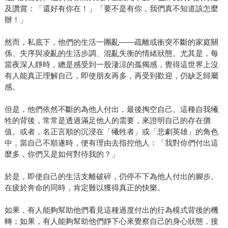
及讚賞：「還好有你在！」「要不是有你，我們真不知道該怎麼
辦！」
然而，私底下，他們的生活一團亂——疏離或衝突不斷的家庭關
係、失序與凌亂的生活步調、混亂失衡的情緒狀態。尤其是，每
當夜深人靜時，總是感受到一股淒涼的孤獨感，覺得這世界上沒
有人能真正理解自己，即使朋友再多，再受到歡迎，仍缺乏歸屬
感。
但是，他們依然不斷的為他人付出，最後掏空自己。這種自我犧
牲的背後，常常是透過滿足他人的需要，來證明自己的存在價
值。或者，名正言順的沉浸在「犧牲者」或「悲劇英雄」的角色
中，當自己不順遂時，便有理由去指控他人：「我對你們付出這
麼多，你們又是如何對待我的？」
於是，即使自己的生活支離破碎，仍停不下為他人付出的腳步。
在疲於奔命的同時，肯定難以獲得真正的快樂。
如果，有人能夠幫助他們看見這種過度付出的行為模式背後的機
轉；如果，有人能夠幫助他們靜下心來覺察自己的身心狀態，接