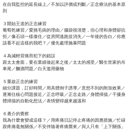
在自我監控的延長線上／不加以評價或判斷／正念療法的基本原
則
３開始王道的正念練習
葡萄乾練習／愛挑毛病的理由／腦袋很清楚，但心理和身體卻抗
拒／像石頭一樣僵住／從房間逃跑並消失／一年後的告白／你應
該看不起這樣的我吧？／優先處理施暴問題
４為減輕背痛而犯下的錯誤
跟太太會面，要在業績做起來之後／太太的感受／醫生世家的吊
車尾／酗酒問題／白天濫用藥物
５重啟正念的練習
細分課題，訂好時間／用具體例子誘導／意想不到的附加效果／
逐漸往核心問題接近／正念呼吸／正念走路／身體掃描／干擾身
體掃描的自動化想法／表情變得越來越溫和
６勇介的覺察
我為什麼會變成這樣？／用疼痛日記停止疼痛的因應措施／忙碌
跟疼痛毫無關係／不安伴隨著疼痛襲來／與人只有「上下關係」