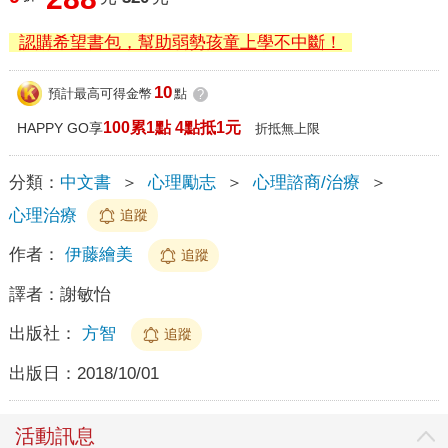
認購希望書包，幫助弱勢孩童上學不中斷！
10
預計最高可得金幣
點
?
100累1點 4點抵1元
HAPPY GO享
折抵無上限
分類：
中文書
＞
心理勵志
＞
心理諮商/治療
＞
心理治療
追蹤
作者：
伊藤繪美
追蹤
譯者：
謝敏怡
出版社：
方智
追蹤
出版日：
2018/10/01
活動訊息