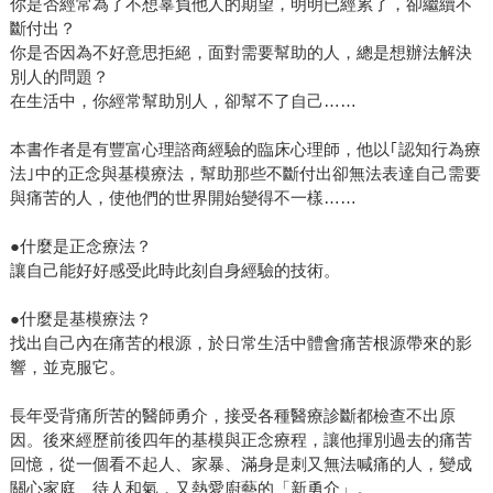
你是否經常為了不想辜負他人的期望，明明已經累了，卻繼續不
斷付出？
你是否因為不好意思拒絕，面對需要幫助的人，總是想辦法解決
別人的問題？
在生活中，你經常幫助別人，卻幫不了自己……
本書作者是有豐富心理諮商經驗的臨床心理師，他以｢認知行為療
法｣中的正念與基模療法，幫助那些不斷付出卻無法表達自己需要
與痛苦的人，使他們的世界開始變得不一樣……
●什麼是正念療法？
讓自己能好好感受此時此刻自身經驗的技術。
●什麼是基模療法？
找出自己內在痛苦的根源，於日常生活中體會痛苦根源帶來的影
響，並克服它。
長年受背痛所苦的醫師勇介，接受各種醫療診斷都檢查不出原
因。後來經歷前後四年的基模與正念療程，讓他揮別過去的痛苦
回憶，從一個看不起人、家暴、滿身是刺又無法喊痛的人，變成
關心家庭、待人和氣，又熱愛廚藝的「新勇介」。