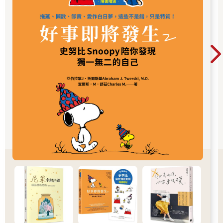
大概有多痛呢？」馬上在課程中進行自我監控的練習。
「請把注意力集中在背部。現在感覺疼痛嗎？疼痛的程度大概是
多少？請用0到100之間的數字回答。」
然而，勇介馬上張開眼睛說道：
「老師，我好害怕，做不到。」
「很害怕？怎麼說？」
「現在的確覺得疼痛，毫無疑問的感到疼痛。但是要去監控有多
痛，實在是太可怕了，我做不到，就連閉上眼睛也覺得很可
怕。」勇介如此訴說。
由此可以明白，勇介不是不願監控，而是無法監控背痛。
之後透過對話跟練習得知，勇介不僅背痛，就連內在經驗，用認
知行為療法的用語來說，就是完全無法監控認知（自動化想
法）、情緒、身體反應。勇介有辦法監控的，只有外在於自己的