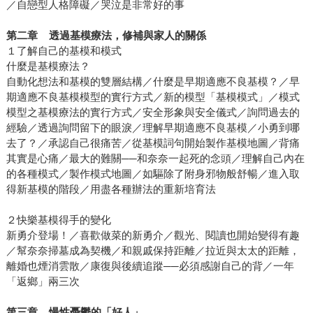
／自戀型人格障礙／哭泣是非常好的事
第二章
透過基模療法，修補與家人的關係
１了解自己的基模和模式
什麼是基模療法？
自動化想法和基模的雙層結構／什麼是早期適應不良基模？／早
期適應不良基模模型的實行方式／新的模型「基模模式」／模式
模型之基模療法的實行方式／安全形象與安全儀式／詢問過去的
經驗／透過詢問留下的眼淚／理解早期適應不良基模／小勇到哪
去了？／承認自己很痛苦／從基模詞句開始製作基模地圖／背痛
其實是心痛／最大的難關──和奈奈一起死的念頭／理解自己內在
的各種模式／製作模式地圖／如驅除了附身邪物般舒暢／進入取
得新基模的階段／用盡各種辦法的重新培育法
２快樂基模得手的變化
新勇介登場！／喜歡做菜的新勇介／觀光、閱讀也開始變得有趣
／幫奈奈掃墓成為契機／和親戚保持距離／拉近與太太的距離，
離婚也煙消雲散／康復與後續追蹤──必須感謝自己的背／一年
「返鄉」兩三次
第三章
慢性憂鬱的「好人」