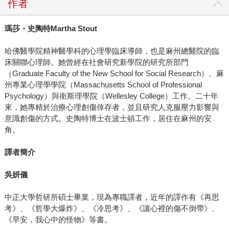
作者
瑪莎・史陶特Martha Stout
哈佛醫學院精神醫學科的心理學臨床導師，也是麻州總醫院的臨
床關聯心理師。她曾經在社會研究新學院的研究所部門
（Graduate Faculty of the New School for Social Research）、麻
州專業心理學學院（Massachusetts School of Professional
Psychology）與衛斯理學院（Wellesley College）工作。二十年
來，她專精於治療心理創傷倖存者，並且研究人克服壓力影響與
意識創傷的方式。史陶特博士在波士頓工作，居住在麻州的安
角。
譯者簡介
吳妍儀
中正大學哲研所碩士畢業，現為專職譯者，近年的譯作有《再思
考》、《哲學大爆炸》、《冷思考》、《讓心裡的傷不倒帶》、
《早安，我心中的怪物》等書。