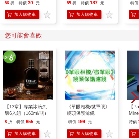
萄(限量)
30
187
事。在虐待開始的時候，她會「去別的地方」；她會「不在
86
折
特價
元
85
折
特價
元
特價
場」。這麼說的意思是，茱莉雅的心靈已經學會如何讓她的自我
加入購物車
加入購物車
跟她周遭發生的事解離，把她的覺察意識傳送到一個夠遙遠的地
方；她頂多只感覺到她從非常遠的距離之外，看著一個名叫茱莉
雅的小女孩過生活。有個名叫茱莉雅的悲傷小女孩非常無助，而
您可能會喜歡
且無法逃跑；可是在心理上來說，茱莉雅的自我可以去「別的地
方」，可以在心理上缺席。
簡單說，茱莉雅不記得她的童年，是因為她不在場。
在茱莉雅的例子裡，雖然她沒有質疑自己過往記憶的貧乏，但在
她進入治療以前，已經開始懷疑自己現在也在失去時間感。這有
可能是因為現在有比過去更多的外在現實感檢驗手段。對於現在
的時間，還有一週裡的某一天，一直都有來自其他人―例如從廣
播、電視、網路、約會紀錄本―的持續提醒。過去的時間標記比
較沒那麼即時，而總有一天，大多數的約會跟過去的編年紀事，
對我們所有人來說都會變得面目模糊。一個人會忘記二十年前發
【13章】專業冰滴久
《單眼相機/微單眼》
【Pa
生過的某件事，這幾乎不會讓人感到訝異。不過如果一個人洩露
釀6入組（160ml/瓶）
鏡頭保護濾鏡
Min
她對於發生在這一週的某個重要事件沒有記憶，親友跟同事就不
IC
855
199
8
折
特價
元
特價
元
特價
太可能對於這種失誤不置一詞。
就在茱莉雅跟我做的一次診療中，她宣布：「我在星期二早晨醒
加入購物車
加入購物車