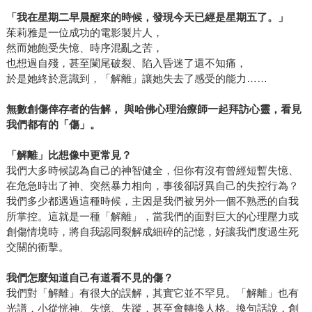
「我在星期二早晨醒來的時候，發現今天已經是星期五了。」
茱莉雅是一位成功的電影製片人，
然而她飽受失憶、時序混亂之苦，
也想過自殘，甚至闌尾破裂、陷入昏迷了還不知痛，
於是她終於意識到，「解離」讓她失去了感受的能力……
無數創傷倖存者的告解， 與哈佛心理治療師一起拜訪心靈，看見
我們都有的「傷」。
「解離」比想像中更常見？
我們大多時候認為自己的神智健全，但你有沒有曾經短暫失憶、
在危急時出了神、突然暴力相向，事後卻訝異自己的失控行為？
我們多少都遇過這種時候，主因是我們被另外一個不熟悉的自我
所掌控。這就是一種「解離」，當我們的面對巨大的心理壓力或
創傷情境時，將自我認同裂解成細碎的記憶，好讓我們度過生死
交關的衝擊。
我們怎麼知道自己有道看不見的傷？
我們對「解離」有很大的誤解，其實它並不罕見。「解離」也有
光譜，小從恍神、失憶、失蹤，甚至會轉換人格。換句話說，創