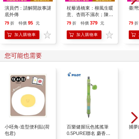
傷經驗。就算某個人的認知記憶就像妳一樣徹底完好，創傷還是
演員們：請解開故事謎
杖藜過橋東：柳風生暖
臺灣
可能以情緒性的方式擾亂記憶。」
底外傳
意、杏雨不濕衣；陳亮
茱莉雅認為我錯了；或者說，至少收集紫水晶珠寶、拍出得獎影
恭談以心轉境的適齡漫
95
379
79
折
特價
元
79
折
特價
元
79
折
片、並且談論攝影機角度的那一部分她認為我錯了。另一部分的
想
茱莉雅，一直嘗試自殺的那個部分、在她的事業有需求時阻止她
加入購物車
加入購物車
搬回洛杉磯的那個部分、有時候讓她睏倦到必須在某個尋常白晝
中途開車回家的那個部分，讓她接下來六年都持續回來做治療。
在那六年裡，一步接著一步，茱莉雅跟我對於她到底發生過什麼
您可能也需要
事，找出了一些頭緒。她同意被催眠、她開始記住她的夢境、她
承認她微弱的懷疑。她甚至旅行回洛杉磯，去跟遠親還有老鄰居
談話。
我們到頭來發現茱莉雅幼時住在「鬼屋」裡，怪物會跳出來對付
她，事前沒有預警、也沒有明確理由。只是茱莉雅就像一般受虐
兒童一樣，到後來開始假定她這個人一定糟透了，活該得到那些
懲罰。等她到達學齡的時候，她已經學會不要哭，因為眼淚只會
鼓勵她父母進一步虐待她。而且，她已經失去所有讓任何人知道
發生什麼事的意向了。告訴某個人並且請求幫助，對於她絕望幼
小的靈魂來說，是很陌生的概念。她腦袋裡就是不再出現人生有
小呸角-造型便利貼(荷
百樂健握玩色搖搖筆
捕夢
可能不同的念頭了。
包君)
0.5PURE聯名 麝香葡
很快地，從某個意義上說，她甚至不再告訴她自己發生了什麼