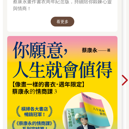
蔡康永畫作書衣周年紀念版，持續陪你鍛鍊心靈
尋求治療。由於我的工作，還有那些被引薦給我的高風險個人，
與情商！
因此才剛見面就聽到患者自殺未遂的故事，對我來說並不算不尋
常。事實上，我幾乎開始期待這樣的陳述了。
看更多
我們的第二次治療，以茱莉雅用來描述自己自殺未遂時完全相同
的語調，她一開始給我一段有趣的陳述，談的是她的新計畫，主
題是一位作家的生平，這位前途看好卻英年早逝的作家死於在中
國西部感染的罕見血液疾病。在這件事講了十五分鐘以後，我制
止了她，並且解釋我想要知道關於她、關於茱莉雅本身的事情，
而不是茱莉雅的作品。看到她臉上出現茫然的表情，我設法給她
一些沒有威脅性的指引。我問她關於她童年那些普遍性、事實性
的問題。
而在那第二次的治療裡，表達清楚、充滿知性才華的茱莉雅，對
自己的童年記憶如下：身為獨生女，她知道她出生在洛杉磯，但
她不知道是在哪間醫院。她模糊地記得在她大約十歲的時候，全
家人搬到另一個社區；但她不記得關於第一個社區的任何事情，
甚至不記得是在哪裡。雖然她不確定，她假定那次搬家之所以發
生，肯定是因為她父母變得比較富裕了。她記得她在高中有個朋
友叫做芭芭拉（「我一定花了很多時間跟她在一起。」），不過
她想不起來芭芭拉的姓氏，或者芭芭拉在高中畢業後去了哪裡。
我向茱莉雅問起她的老師們，而她一個都記不起來，小學老師不