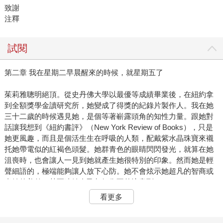
致謝
注釋
試閱
第二章 我在星期二早晨醒來的時候，就星期五了
茱莉雅聰明絕頂。從史丹佛大學以最優等成績畢業後，在紐約拿
到全額獎學金讀研究所，她變成了得獎的紀錄片製作人。我在她
三十二歲的時候遇見她，是個等著嶄露頭角的知性力量。跟她對
話讓我想到《紐約書評》（New York Review of Books），只是
她更風趣，而且是個活生生在呼吸的人類，配戴紫水晶珠寶來襯
托她帶電似的紅褐色頭髮。她群青色的眼睛閃閃發光，就算在她
沮喪時，也會讓人一見到她就產生她很特別的印象。然而她是輕
聲細語的，極端能夠讓人放下心防。她不會炫示她超凡的智商或
者她的美貌，甚至連她自己都好像不曾注意到。
但那雙藍色的眼睛，立刻就注意到了每件事，就像攝影一般。她
看更多
第一次走進我辦公室時，她說：「喔，多麼好啊。妳是從海地得
到那座小雕像的嗎？我在那裡做過某個計畫。那真是個魅力迷人