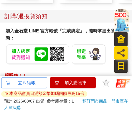
來的時候，就星期五了。」
「請再說一次？」
「今天早上我醒來的時候是星期二，然後我就發現對其他每個人
訂購/退換貨須知
來說，今天是星期五。」
「妳的意思是什麼？」
加入金石堂 LINE 官方帳號『完成綁定』，隨時掌握出貨動
「唔，我今天早上醒來以前記得的最後一件事，是在星期一晚上
會
態：
吃了晚餐。所以我想今天是星期二。然後我去工作，我理應在星
期五會見的一些贊助人就在那裡。所以我問我的助理怎麼回事，
員
她說：﹃記得嗎，妳想要在今天早上見這些人？﹄然後我說：
﹃不。我想在星期五見他們。﹄她看著我說道：﹃今天是星期
日
五，茱莉雅。﹄
「我巧妙地應付過去。我笑出聲來，說道：﹃當然了。真糟糕。
提醒您！！
我再也不能熬夜了。很快我就會忘記自己的名字了，哈哈。﹄不
金石堂及銀行均不會請您操作ATM! 如接獲電話要求您前往
立即結帳
加入購物車
過這不有趣。這種事常常發生。我就是流失了時間。一次好幾小
ATM提款機，請不要聽從指示，以免受騙上當！
時、好幾天。它們就是不見了，而我不知道我做了什麼、我去過
※ 本商品會員日滿額金幣加碼回饋最高15倍
哪裡或者任何別的事。
退換貨須知：
預計 2026/08/07 出貨
參考庫存量：1
預訂門市商品
門市庫存
「以前我從沒有告訴過任何人這件事。這很令人尷尬。實際上是
大量採購
**提醒您，鑑賞期不等於試用期，退回商品須為全新狀態**
很嚇人。
依據「消費者保護法」第19條及行政院消費者保護處公告之
「我對此一點都不了解，但我至少理解的事情是，很顯然我在這
「通訊交易解除權合理例外情事適用準則」，以下商品購買
些時候繼續做我的正事，而沒有人注意到我有任何異樣。至少，
後，除商品本身有瑕疵外，將不提供7天的猶豫期：
從沒有人說過任何話。在今天早上的會議以後，我領悟到在星期