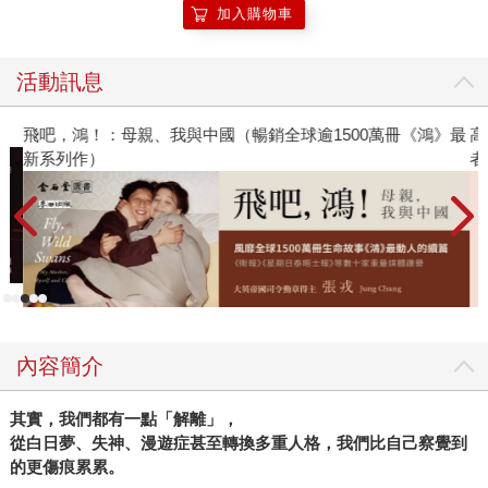
加入購物車
活動訊息
飛吧，鴻！：母親、我與中國（暢銷全球逾1500萬冊《鴻》最
高
新系列作）
者
內容簡介
其實，我們都有一點「解離」，
從白日夢、失神、漫遊症甚至轉換多重人格，我們比自己察覺到
的更傷痕累累。