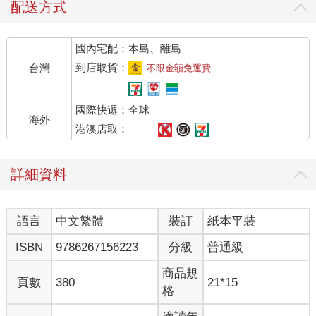
的地方！」
配送方式
她指的是一個小小的皂石小雕像，一個下跪男子的圓形抽象塑
像，我確實是在太子港（Port-au-Prince）買下的，而它放在跟我
國內宅配：本島、離島
辦公室門平行的一個架子上。她進來的時候並沒有往那個方向回
頭一瞥，所以她肯定是在百萬分之一秒內捕捉到並且處理過那個
到店取貨：
台灣
不限金額免運費
邊緣視野裡的影像。
「非常有觀察力。」我說道，隨後她對我露出一個微笑，如此閃
國際快遞：全球
亮動人又溫暖，就在那最無遮掩的時刻，她終生的憂鬱裂開一條
海外
縫，從她周遭的空氣中消失，就好像那不過是個泡泡而已。她瞬
港澳店取：
間的微笑讓我眨了眨眼睛，而我在那一刻，即使在第一次診療開
始之前，我就清楚知道，如果她願意讓我幫忙，我會做我能做的
詳細資料
一切，讓這道特別的光不至於熄滅。
在短時間內，茱莉雅可以很有娛樂性又很詳盡地談論電影、音
樂、多文化心理學、非洲政治、文學批評理論、還有許許多多其
語言
中文繁體
裝訂
紙本平裝
他主題。她對細節的記憶無可置疑，還很有說故事的天賦。在她
講述資訊或者一則故事的時候，她自己加入其中的知性魅力，讓
ISBN
9786267156223
分級
普通級
她的聲音有股高預算紀錄片旁白那種冷靜與經過專業調節的性質
―像是介紹某種特別神奇的瀕危物種，例如以西藏雪豹為主題的
商品規
頁數
380
21*15
片子。她講了幾句有巧妙語氣轉折的句子，然後頓了一下，幾乎
格
就好像她正在聆聽―並且期待你也在聽―彷彿腳掌在雪結成的硬
殼上，發出鬼鬼祟祟的喀嗤－喀嗤聲響。