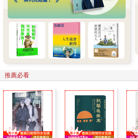
記得、初中老師不記得、高中老師也不記得。她想不起來自己有
沒有去參加高中畢業舞會、或者她的高中畢業典禮。對於童年，
她似乎唯一記憶鮮明的事情，是在她大約十二歲的時候有一條小
梗犬，名字叫「咧嘴」，當咧嘴需要動一個昂貴的胃部手術時，
她母親讓咧嘴安樂死了。
而這位有著電影式心靈的三十二歲成功女士，對童年的全部記憶
就只有這樣。她花了四十五分鐘，從塞著她早年記憶的陰暗沉寂
之地，把這些東西拖出來。她記不得任何一個假日、或者任何一
次生日。三十二歲了，她可以游泳、閱讀、開車、在鋼琴上彈幾
首歌，但她不記得怎麼學會這些技巧的。
僅次於異乎尋常的輕描淡寫與幽默，在這個脈絡裡，一名還不
推薦必看
錯、甚至是很有天分的知識分子記憶卻不夠多，是導致我開始對
一位患者的過往起疑的下一個觀察。
在我們第三次治療時，她問我一個讓人震驚、但其實也相當明顯
的問題：「其他人都記得那些事情嗎，記得他們的老師、參加他
們的畢業典禮、還有學會開車等等？」當我告訴她說，對，他們
通常真的記得，至少比她記得的程度大得多，她充滿敬意地說
道：「哇！」接著安靜了好幾分鐘。最後，她身體往前傾了一
些，然後問道：「所以我是哪裡不對勁？」
因為我知道我必須說的話，可能在一開始讓茱莉雅聽起來很荒
謬、反常、或者更糟，我謹慎地說道：「我懷疑妳人生早期有創