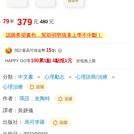
賺金幣
379
79
折
元
480
元
認購希望書包，幫助弱勢孩童上學不中斷！
15
預計最高可得金幣
點
?
100累1點 4點抵1元
HAPPY GO享
折抵無上限
分類：
中文書
＞
心理勵志
＞
心理諮商/治療
＞
心理治療
追蹤
作者：
瑪莎．史陶特
追蹤
譯者：
吳妍儀
出版社：
馬可孛羅
追蹤