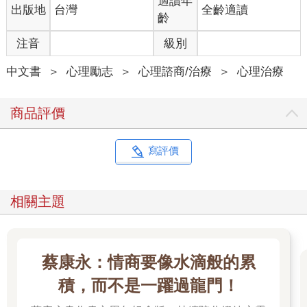
適讀年
出版地
台灣
全齡適讀
對此感到好奇的我，有一次問她除了是製片以外，是否也是個女
齡
演員。她笑出聲來，然後回答，不是她大言不慚，她確實可以做
注音
級別
一流的敘事配音員，卻沒有任何一點點真正的戲劇表演能力。事
實上，她說有時候跟她共事的人會善意地笑她有這麼一個小缺
中文書
＞
心理勵志
＞
心理諮商/治療
＞
心理治療
點。
在我跟她的第一次診療中，我問她為何來做治療，她花了三十分
鐘用電影般的細節告訴我她最近一次企圖自殺：在一月末的一個
商品評價
星期二凌晨三點，她開車到一處偏僻的麻薩諸塞海灘，躺在浪潮
中。這麼做的時候，她誠心期待直到她凍死以前都不要被發現。
以她無所不知的旁白語氣，在記憶帶來的知性好奇心之中，她描
寫評價
述她在不太可能的狀況下意外獲救―被一群醉醺醺的大學生發
現。然後又花了我們下一個三十分鐘，把這個瀕死經驗比擬成某
個故事裡奇特的非人客觀距離―這是可以靠著某種作者論式的攝
相關主題
影機運動、在電影裡達到的效果。
「到那個時候，我飄浮在自己之上，往下俯視，某種程度上是在
等待。而我知道我不可能真的看到那些年輕人，但我覺得我看到
了。在波浪的聲音之上，我不認為妳真的可以聽見沙裡的腳步
蔡康永：情商要像水滴般的累
聲，不過還是一樣……」
積，而不是一躍過龍門！
而我拉長耳朵去聽那個「喀嗤－喀嗤」。
治療是種讓人害怕的東西，而人通常不會只因為輕微地不快樂就