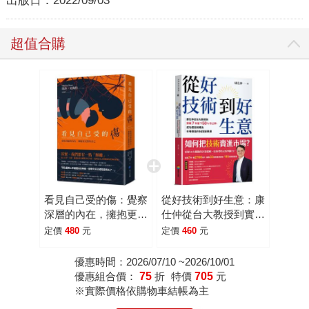
出版日：
2022/09/03
超值合購
看見自己受的傷：覺察
從好技術到好生意：康
深層的內在，擁抱更完
仕仲從台大教授到實戰
整的自己
7年搶下50%市占率，
定價
480
元
定價
460
元
成功把技術轉為市場價
值的10堂創業課
優惠時間：2026/07/10 ~2026/10/01
優惠組合價：
75
折
特價
705
元
※實際價格依購物車結帳為主