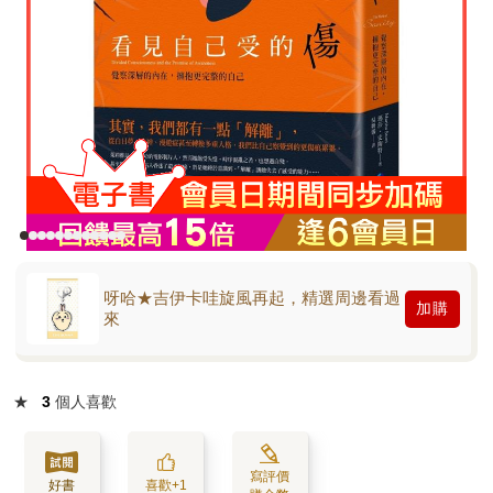
呀哈★吉伊卡哇旋風再起，精選周邊看過
加購
來
★
3
個人喜歡
寫評價
好書
喜歡+1