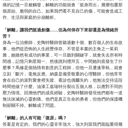
痛的記憶一旦被觸發，解離的功能就會「挺身而出」層層包覆那
個原始、脆弱的自己。如果我們看不見自己的傷，可能會造成工
作、生活與家庭的分崩離析。
「解離」讓我們挺過創傷……但為何倖存下來卻還是為情緒所
苦？
身為一位治療師，史陶特醫師曾聽過數十個、數百個人的生命故
事，他們從恐怖的人生經歷倖存。不管是本書的主角之一茱莉
雅，她雖然有成功的事業，可一旦聽到關鍵字，就會失去所有時
間感，記憶只剩星期一、然後跳到禮拜五，中間她到底發生了什
麼事？馬修是個熱情有創意的工程師，但他一旦遭逢爭執，就會
立刻「斷片」毫無反應。納森是備受敬重的心理醫師，但他常常
會在自己的派對聚會裡失蹤、看診也偶爾失約，他無法交待這段
時間他做了什麼。油漆工嘉瑞特分裂出五個人格，以應對不同的
壓力情境。回溯他們的成長經驗，史陶特醫師發現他們都有一道
無法抹滅的心靈創痛。他們是真正生命的勇者，但他們的保護機
制卻關不掉。解離成了問題。
「解離」的人有可能「復原」嗎？
答案是肯定的。我們的心靈非常強大，強大到當我們面臨重得幾