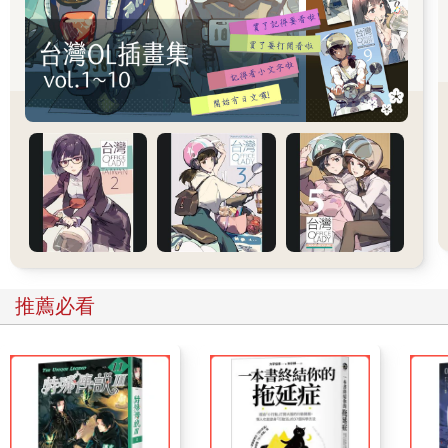
子風」（homeboy） *……這些風格名稱都會讓人直接聯想到某
種特定組合的類型。每一種類型的組合都能重新配置和重組，且
方式非常多，但經過排列組成後，仍然會顯現出特定的組合。而
「感受」則是指比較不嚴謹、定義較不確切的風格。
美學＝「美」或「美麗的」同義詞
上週流星雨時，安妮享受了在夏夜星空下入眠的美感體驗。
和「藝術」一樣，「美」與「美麗的事物」都屬於難以嚴謹的哲
學來定義的詞彙。但和藝術不同的是，一旦美與美麗的事物與
「神」「真實」「美德」「良善」等概念脫鉤後，哲學家就對它
們不感興趣了。有些美學家甚至建議：應該從嚴肅的哲學討論中
全盤排除美與美麗的事物，因為它們太過主觀，無法被嚴謹地研
推薦必看
究──反正，它們也不是那麼地重要，尤其是跟其他更引人入勝的
議題（如：藝術、藝術的本質和鑑賞）相形之下，顯得更不重
要。 許多藝術家也貶低了美與美麗的事物之重要性。他們指責
道，美與美麗的事物和乏味的資本主義價值或品味太過一致；有
時他們也會措辭強硬地宣布「創造美麗事物並非重點」，或者
「美」跟他們嘗試要做的事情毫無關係，例如：二十世紀初葉的
藝術運動「達達主義」的擁護者，皆獻身於一個原則──他們的作