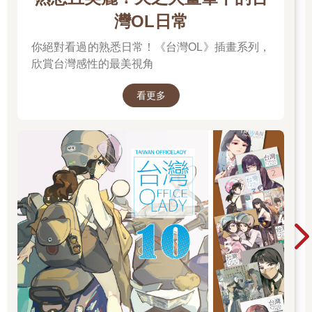
美學＝事物的「外在」，即事物表面的樣子
灣OL日常
查理才不管美不美，他只想要一輛能跑的車子。
你絕對看過的熟悉日常！《台灣OL》插畫系列，
這裡的「美」是的含意是概括、廣義的，代表事物表面上看起
欣賞台灣感性的最美視角
來、聽起來、感覺起來，或以其他方式感知到最表面的樣子，當
中沒有深度意涵。
看更多
這個定義下的美學，代表了裝飾性表層或一種外罩，蓋在真實的
（或說，較重要的）基底上頭，例如：開心果冰淇淋那刻意添加
的一抹綠、精心改裝的汽車輪軸、「幫豬塗口紅」的象徵意涵等
等。
美學＝一種「風格」或感受
鮑伯利用了從曼哈頓下水道撿來的物品，為市中心的公寓打造出
一種前衛美學。
「風格」在這裡指的是：將一些感官上可區辨的元素聚集成一種
獨特、明確的安排。換句話說，風格就是在感知上（包含：視
覺、聽覺、語彙、味覺、觸覺）因某些特點一致而凝聚形成的組
合，而且跟其他感知特點所凝聚而成的組合有所不同。在這樣的
定義下，風格可以被命名或形成一個統稱，例如：「現代主義」
「洛可可」「表現主義」「浮誇」「放克」（funky）及「街頭痞