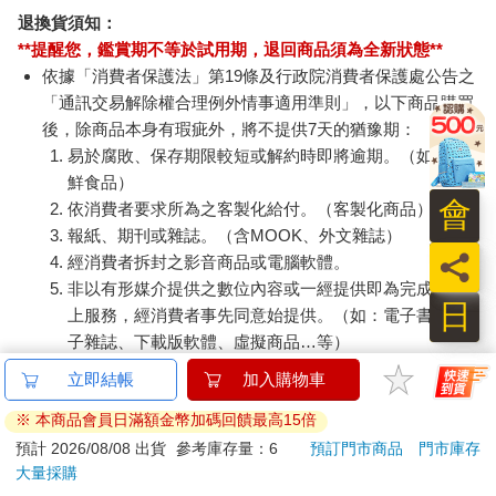
了過去五十幾年來，許多美學家在想些什麼。我把這本書的結構
退換貨須知：
比喻成「美學〔藝術的哲學〕大腦之家」，而在這本書的虛擬空
**提醒您，鑑賞期不等於試用期，退回商品須為全新狀態**
間裡，每個房間（即每個章節）包含了主題相連但不同組合的
依據「消費者保護法」第19條及行政院消費者保護處公告之
「大概念」。然而，隨著巨大且笨重的哲學家具搬進來之後，這
「通訊交易解除權合理例外情事適用準則」，以下商品購買
個空間就變得越來越黑暗、恐怖。儘管有不少靈巧的平面裝飾，
後，除商品本身有瑕疵外，將不提供7天的猶豫期：
也無用了。於是我喪氣地暫停了這項計畫。
易於腐敗、保存期限較短或解約時即將逾期。（如：生
……
鮮食品）
會
依消費者要求所為之客製化給付。（客製化商品）
報紙、期刊或雜誌。（含MOOK、外文雜誌）
員
經消費者拆封之影音商品或電腦軟體。
非以有形媒介提供之數位內容或一經提供即為完成之線
日
上服務，經消費者事先同意始提供。（如：電子書、電
子雜誌、下載版軟體、虛擬商品…等）
已拆封之個人衛生用品。（如：內衣褲、刮鬍刀、除毛
立即結帳
加入購物車
刀…等）
※ 本商品會員日滿額金幣加碼回饋最高15倍
若非上列種類商品，均享有到貨7天的猶豫期（含例假
日）。
預計 2026/08/08 出貨
參考庫存量：6
預訂門市商品
門市庫存
大量採購
辦理退換貨時，商品（組合商品恕無法接受單獨退貨）必須