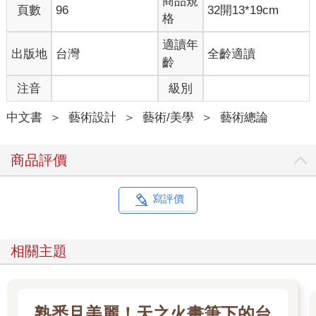
商品規
頁數
96
32開13*19cm
文aisthesis，指的是「感知或官能的知識」。一七三五年，二十
格
一歲的德國哲學家亞歷山大．鮑姆嘉登（Alexander
Baumgarten）出版的碩論《詩的哲學默想錄》（Meditationes
適讀年
出版地
台灣
全齡適讀
Philosophicae de Nonnullis Ad Poema Pertinentibus），是歷史紀
齡
錄上首次有人使用「美學」一詞。鮑姆嘉登指出：「『概念／想
注音
級別
法』（中略）被視為邏輯的客體；而『接收到的事物（即，情感
與知覺）』（中略）則被視為感知科學，或是美學。」後來鮑姆
中文書
＞
藝術設計
＞
藝術/美學
＞
藝術總論
嘉登在未完成的著作《美學》（Aesthetica）之中，進一步闡釋這
個概念：美學是一門新學科，應該要探討情感與知覺（這些正是
詩的要素），好達到詩的目標，即是「完美」──或者說「美」。
商品評價
（鮑姆嘉登自覺只精通詩學，但他希望他的美學最終能涵蓋所有
藝術形式。）
寫評價
十種定義
以下為當代對於「美學」的解釋，集結北美、歐洲與日本各地，
相關主題
在日常對話、媒體，以及主要在藝術設計評論、史學、哲學和人
類學領域的批判上之使用方式。這些屬「自然解釋」（natural
meaning）。換句話說，這是當今人們實際使用的方式。
熟悉且美麗！天之火畫筆下的台