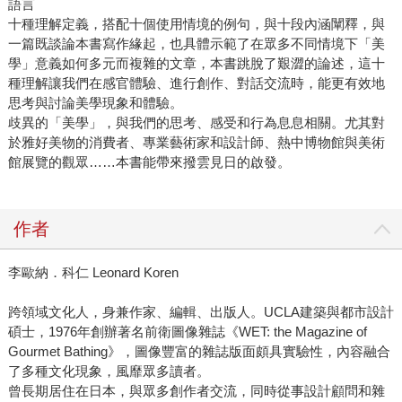
語言
十種理解定義，搭配十個使用情境的例句，與十段內涵闡釋，與
一篇既談論本書寫作緣起，也具體示範了在眾多不同情境下「美
學」意義如何多元而複雜的文章，本書跳脫了艱澀的論述，這十
種理解讓我們在感官體驗、進行創作、對話交流時，能更有效地
思考與討論美學現象和體驗。
歧異的「美學」，與我們的思考、感受和行為息息相關。尤其對
於雅好美物的消費者、專業藝術家和設計師、熱中博物館與美術
館展覽的觀眾……本書能帶來撥雲見日的啟發。
作者
李歐納．科仁 Leonard Koren
跨領域文化人，身兼作家、編輯、出版人。UCLA建築與都市設計
碩士，1976年創辦著名前衛圖像雜誌《WET: the Magazine of
Gourmet Bathing》，圖像豐富的雜誌版面頗具實驗性，內容融合
了多種文化現象，風靡眾多讀者。
曾長期居住在日本，與眾多創作者交流，同時從事設計顧問和雜