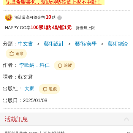
認購希望書包，幫助弱勢孩童上學不中斷！
10
預計最高可得金幣
點
?
100累1點 4點抵1元
HAPPY GO享
折抵無上限
分類：
中文書
＞
藝術設計
＞
藝術/美學
＞
藝術總論
追蹤
作者：
李歐納．科仁
追蹤
譯者：
蘇文君
出版社：
大家
追蹤
出版日：
2025/01/08
活動訊息