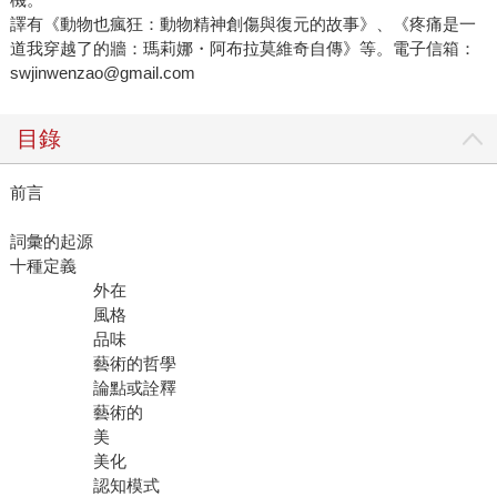
譯有《動物也瘋狂：動物精神創傷與復元的故事》、《疼痛是一
道我穿越了的牆：瑪莉娜・阿布拉莫維奇自傳》等。電子信箱：
swjinwenzao@gmail.com
目錄
前言
詞彙的起源
十種定義
外在
風格
品味
藝術的哲學
論點或詮釋
藝術的
美
美化
認知模式