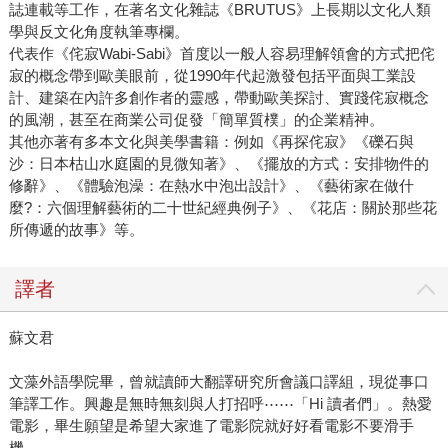
誌連載等工作，在著名文化雜誌《BRUTUS》上長期以文化人類
學與反文化角度執筆專欄。
代表作《侘寂Wabi-Sabi》首度以一般人容易理解領會的方式把侘
寂的概念帶到歐美眼前，從1990年代起激發包括平面與工業設
計、建築在內許多創作者的靈感，帶動歐美探討、實踐侘寂概念
的風潮，甚至在商業公司促發「簡單質樸」的企業精神。
其他亦著有多本文化與美學書籍：例如《再探侘寂》《礫石與
沙：日本枯山水庭園的見微知著》、《擺放的方式：安排物件的
修辭》、《體驗泡澡：在熱水中泡出設計》、《藝術家在做什
麼?：六個理解藝術的二十世紀經典例子》、《花店：關於那些花
所傳遞的故事》等。
譯者
蘇文君
文藻外語學院畢，曾就讀師大翻譯研究所會議口譯組，現從事口
筆譯工作。興趣是無時無刻與人打招呼⋯⋯「Hi 讀者們」。熱愛
電影，畢生願望是希望大家進了電影院就好好看電影不要滑手
機。