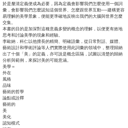
於是釐清定義便成為必要，因為定義會影響我們怎麼使用一個詞
彙，會影響我們怎麼認知這個世界、怎麼跟世界互動──建構更容
易理解的美學景象，便能更準確地反映出我們的大腦與世界怎麼
交集。
本書的目的是加深對這種意義多變的概念的理解，以便更有效地
思考和討論美學的現象和經驗。
李歐納．科仁以他擅長的精簡、明確語彙，從日常對話、媒體、
藝術設計和學術評論等人們實際使用此詞彙的領域中，整理歸納
出了十個「美」的定義，亦可說是概念區隔，試圖以清楚的歸納
分析與範例，來探討美的可能意涵。
美學＝
外在
風格
品味
藝術的哲學
論點或詮釋
藝術的
美
美化
認知模式