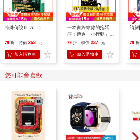
品絕對不美麗。
儘管遭到哲學家和藝術家宣判出局，美與美麗的事物仍然是讚美
的至上詞彙，不管「美感」與「美學」到底應該如何定義。
特殊傳說Ⅲ vol.11
一本書終結你的拖延
請解
◆◆◆
症：透過「小行動」打
開大腦的行動開關，懶
253
237
79
折
特價
元
79
折
特價
元
79
折
美學在敘事中的用法
人也能變身「行動派」
的37個科學方法
加入購物車
加入購物車
以下故事說明了這個寫作計畫的成因，而「美感」與「美學」
〔後續將以夾注號標示出特定意義〕，這兩個詞彙則編綴入文
中。
您可能會喜歡
我接受過藝術家或建築師（又或說，兩者綜合）的訓練，但這兩
種職業我都放棄了。後來我選擇（a）系統性地說明生活中各面向
的美學〔藝術的、美、風格、認知模式、品味、外在〕如何運
作，（b）將答案以書本的形式呈現。前陣子我突然頓悟，發現自
己忘記處理最顯而易見的美學問題──「美學」這個詞，究竟代表
什麼？查了我鍾愛的幾本字典後，找到以下定義：
一種哲學學科，主要和藝術與美相關……
這是最主要的定義，卻不是我原先預計要找的實用且「自然」的