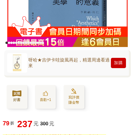
呀哈★吉伊卡哇旋風再起，精選周邊看過
加購
來
寫評價
好書
喜歡+1
賺金幣
237
79
折
元
300
元