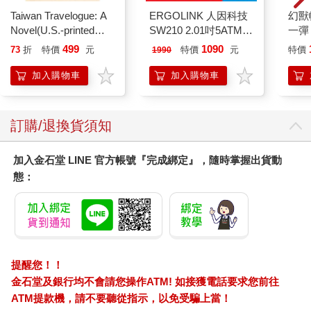
意義。但這讓我心生好奇，我爬梳了文獻，希望進一步了解哲學
Taiwan Travelogue: A
ERGOLINK 人因科技
幻獸
的美學究竟是什麼。
Novel(U.S.-printed
SW210 2.01吋5ATM游
一彈 
我研讀了古典希臘、康德及與他同期的學者學說，還有當代思想
edition)
泳心率血氧藍牙通話腕
Pal
499
1090
家的理論等等，隨後得出了結論：對那些受我的書吸引的藝術家
73
折
特價
元
特價
元
特價
1990
錶
盒）
和設計師而言，學術上的美學〔藝術的哲學〕並不重要。然而，
加入購物車
加入購物車
哲學家兼藝評家亞瑟．丹托（Arthur Danto）著作當中的一段話卻
在我腦海裡迴響：「如果沒有藝術理論，黑色顏料就只會是黑色
顏料，不具其他意義。」丹托簡明地點出了一個明顯的事實：在
訂購/退換貨須知
實作中，許多藝術家會使用等同於美學〔藝術的哲學〕的理論和
論據來建立、合理化和增強他們作品的意義。的確，針對自己的
作品，藝術家如何說明、說明了什麼（還有那些藝術家保留不說
加入金石堂 LINE 官方帳號『完成綁定』，隨時掌握出貨動
明的內容），通常都是藝術創作過程不可或缺的一部分。
態：
後來我又看到了評論家W.K.維姆薩特（W.K. Wimsatt）與美學家
門羅．比爾茲利（Monroe Beardsley）備受爭議的論文〈意圖謬
論〉（The Intentional Fallacy）。其中，這兩位思想家提出論
據：一旦藝術品完成並作為獨立個體存在時，在詮釋作品意義的
權力和是否能提出令人信服的見解上，藝術家與一般人沒有差
別。他們更進一步宣稱，過於認真看待藝術家針對自己的作品所
提醒您！！
提出的發言，並非智舉。
金石堂及銀行均不會請您操作ATM! 如接獲電話要求您前往
這激發了我的專業直覺，發展出一種防衛性反應。我開始著手寫
ATM提款機，請不要聽從指示，以免受騙上當！
一本給藝術家和設計師的美學〔藝術的哲學〕入門書，詳細解釋