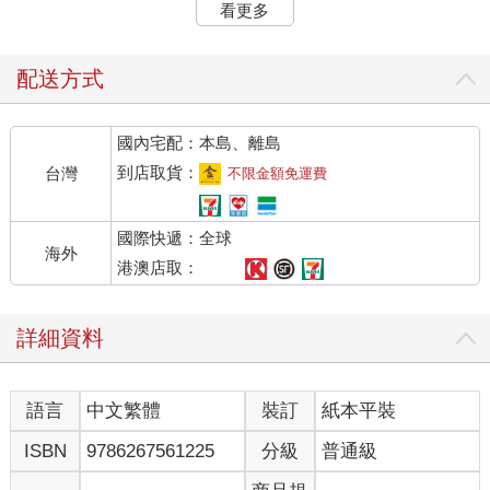
但關於這些，你大多都知道了，是吧？現在拿著這本書的你，大
看更多
概是個創作者或文化工作者，是那種經常想挑戰「美感」「美
學」這類字眼，並試圖剝去它假惺惺外殼的人，特別當你聽見或
看見「美感」「美學」這類詞被用得模稜兩可，彷彿只為了填充
配送方式
語意上的死寂空白之時，如：「我真的好喜歡他的……欸，呃，
嗯……美感。」
國內宅配：本島、離島
不過你也知道，雖然使用「美感」或「美學」似乎能讓任何論點
聽起來更有力，但這些詞彙通常不是僅具有裝飾功能而已。這些
到店取貨：
台灣
不限金額免運費
詞語代表著各種不同卻又經常相關的事物，用法多到讓人困惑，
所以除非使用詞語的發言者或筆者具體說明，否則這些詞語的確
國際快遞：全球
切意思都是含糊的……
海外
本書清楚地界定出「美」與「美學」的多種意涵，並在一篇相關
港澳店取：
敘事裡，根據前後連貫的上下文來展現了這些詞彙的使用方式，
藉此解決看似空泛與意義混淆不清的問題。
詳細資料
這一切跟你又有何關呢？當你從事設計、藝術創作等等事情時，
與分析、概念、想像有關的那些念頭，就是「美學」。本書旨要
深層了解這個龐大的精神領域，幫助你在生活和工作中，更有成
語言
中文繁體
裝訂
紙本平裝
效地思考並討論美學的現象與體驗。
ISBN
9786267561225
分級
普通級
詞彙的起源
「美學」（aesthetics）一詞出現至今不到三百年，詞彙源自希臘