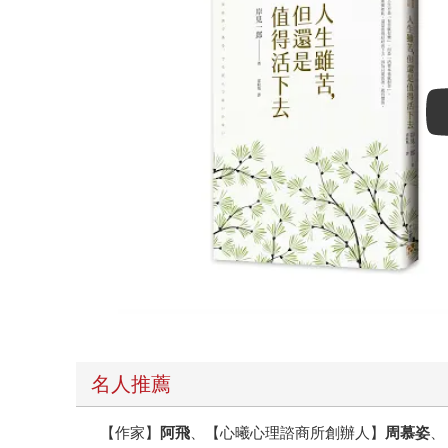
名人推薦
【作家】
阿飛
、【心曦心理諮商所創辦人】
周慕姿
、