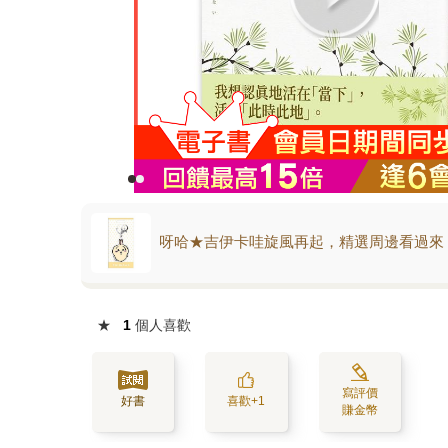
呀哈★吉伊卡哇旋風再起，精選周邊看過來
★
1
個人喜歡
寫評價
好書
喜歡+1
賺金幣