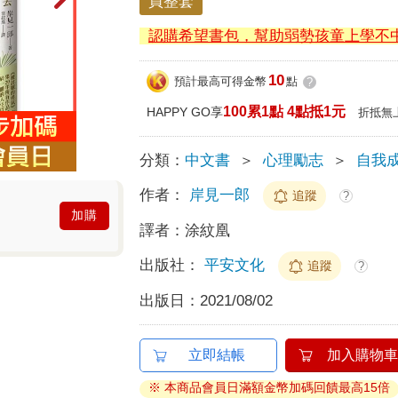
買整套
認購希望書包，幫助弱勢孩童上學不
10
預計最高可得金幣
點
?
100累1點 4點抵1元
HAPPY GO享
折抵無
分類：
中文書
＞
心理勵志
＞
自我
作者：
岸見一郎
追蹤
?
加購
譯者：
涂紋凰
出版社：
平安文化
追蹤
?
出版日：
2021/08/02
立即結帳
加入購物車
※ 本商品會員日滿額金幣加碼回饋最高15倍