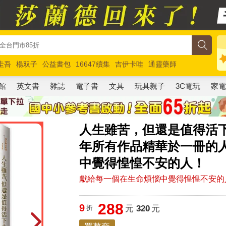
圭吾
楊双子
公益書包
16647續集
吉伊卡哇
通靈藥師
路邊攤新作
馬斯克
玩具總動員5
超慢跑
館
英文書
雜誌
電子書
文具
玩具親子
3C電玩
家
人生雖苦，但還是值得活下
年所有作品精華於一冊的
中覺得惶惶不安的人！
獻給每一個在生命煩惱中覺得惶惶不安的
288
9
折
元
320
元