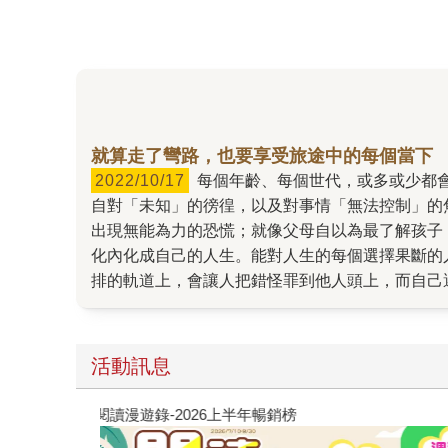
就算走了彎路，也要享受旅途中的每個當下
2022/10/17
每個年齡、每個世代，或多或少都會對人生有所不安，但這種不安的感覺究竟是什麼？它從何而來？又該如何克服與改善呢？其實，所有的不安都來
自對「未知」的徬徨，以及對事情「無法控制」的
出現無能為力的恐慌；就像父母自以為最了解孩子
化內化成自己的人生。能對人生的每個選擇果斷的
排的軌道上，會讓人把錯怪罪到他人頭上，而自己
我們揭開不安的真面目，並學習如何擺脫逃避的心
要的事。今日不知明日事，誰都無法預料到明天會
不能回避各種生命的課題，要建立跳下深淵就需要
活動訊息
罩世界的此時此刻，只要願意凝視內心的不安，勇
閱讀漫遊錄-2026上半年暢銷榜