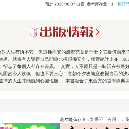
預計 2026/08/07 出貨
參考庫存量：1
預訂
焦慮。就像有人覺得自己開車比搭飛機安全，僅管統計上並非如
，卻忘了每個人都存在差異。 其實，人不應只是一味活在被畫
人固然令人欽佩，但也不要三心二意朝令夕改隨意改變自己的決
選擇的人生才能感到心誠悅服。 本書融合了東西方的哲學經典
態，找到心安踏實、活出自我的方法，尤其對於新冠疫情多有著
是怎樣的局面，而就算走了彎路，也要享受旅途中的每個當下。
勇氣，因為不敢縱身一躍的人，一定會被不安所控制。 在疫情
敢面對人生的課題，積極奉獻，不吝惜給予，就能不被負面情緒
高功能倖存者：如果不「有用」