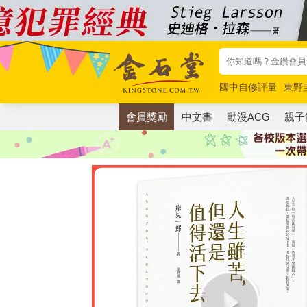
國中自修評量
東野
唯紅花綻放
奧德賽
會員獎勵
中文書
動漫ACG
親子