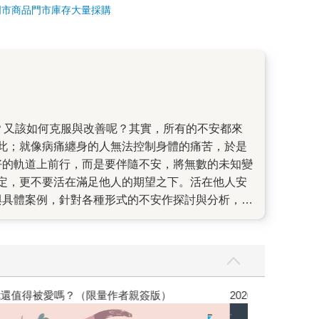
門市商品
門市庫存
大量採購
此；就像病痛纏身的人無法控制身體的痛苦，於是
好的軌道上前行，而是要伴隨不安，將無數的未知變
定，更不要活在滿足他人的期望之下。活在他人安
與具體案例，針對各種形式的不安作探討與分析，為
墨。同時也讓我們明白，比起死亡，活著才是更重
想要不被不安的心緒影響，活得精采自在，我們就
蔓延、戰禍不斷、經濟震盪、通貨膨脹，各種未知籠
支配，化恐懼為信心，化不安為動力！
，我還值得被愛嗎？（限量作者親簽版）
2026年8月金