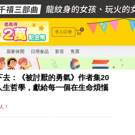
0
登入/註冊
電
居家休閒
日用食品
影音
售票
去：《被討厭的勇氣》作者集20
人生哲學，獻給每一個在生命煩惱
人！