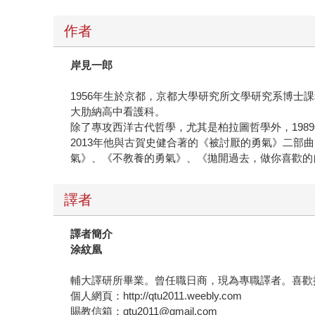
作者
岸見一郎
1956年生於京都，京都大學研究所文學研究系博
大肋納高中看護科。
除了專攻西洋古代哲學，尤其是柏拉圖哲學外，19
2013年他與古賀史健合著的《被討厭的勇氣》二部
氣》、《不教養的勇氣》、《拋開過去，做你喜歡的
譯者
譯者簡介
涂紋凰
輔大譯研所畢業。曾任職日商，現為專職譯者。喜歡
個人網頁：http://qtu2011.weebly.com
賜教信箱：qtu2011@gmail.com