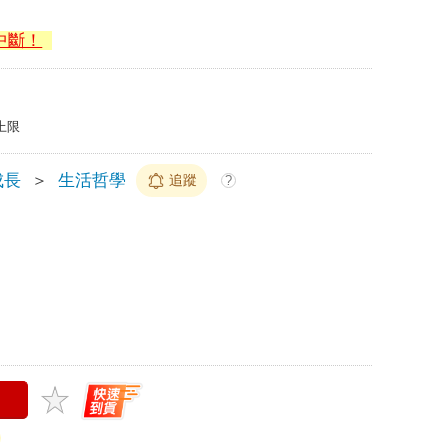
中斷！
上限
成長
＞
生活哲學
追蹤
?