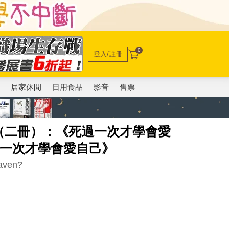
0
登入/註冊
電
居家休閒
日用食品
影音
售票
（二冊）：《死過一次才學會愛
過一次才學會愛自己》
eaven?