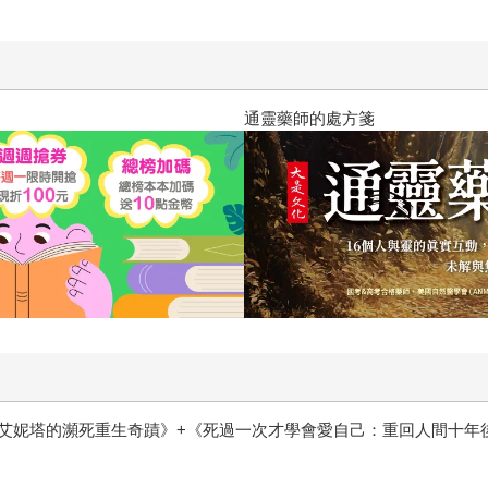
通靈藥師的處方箋
艾妮塔的瀕死重生奇蹟》+《死過一次才學會愛自己：重回人間十年