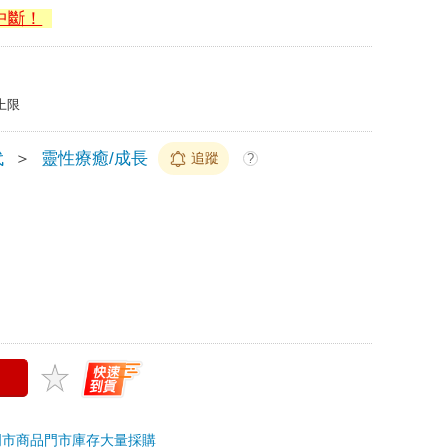
中斷！
上限
代
＞
靈性療癒/成長
追蹤
?
門市商品
門市庫存
大量採購