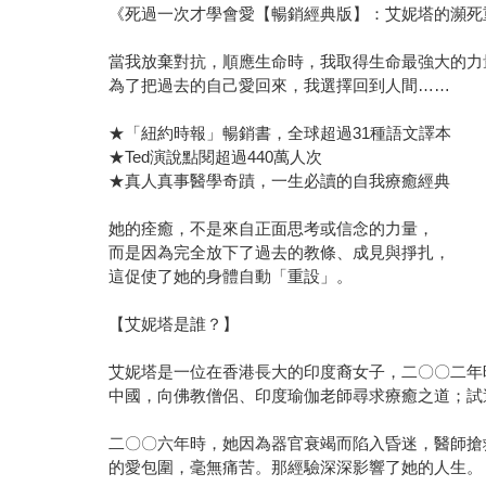
《死過一次才學會愛【暢銷經典版】：艾妮塔的瀕死
當我放棄對抗，順應生命時，我取得生命最強大的力
為了把過去的自己愛回來，我選擇回到人間……
★「紐約時報」暢銷書，全球超過31種語文譯本
★Ted演說點閱超過440萬人次
★真人真事醫學奇蹟，一生必讀的自我療癒經典
她的痊癒，不是來自正面思考或信念的力量，
而是因為完全放下了過去的教條、成見與掙扎，
這促使了她的身體自動「重設」。
【艾妮塔是誰？】
艾妮塔是一位在香港長大的印度裔女子，二〇〇二年
中國，向佛教僧侶、印度瑜伽老師尋求療癒之道；試
二〇〇六年時，她因為器官衰竭而陷入昏迷，醫師搶
的愛包圍，毫無痛苦。那經驗深深影響了她的人生。