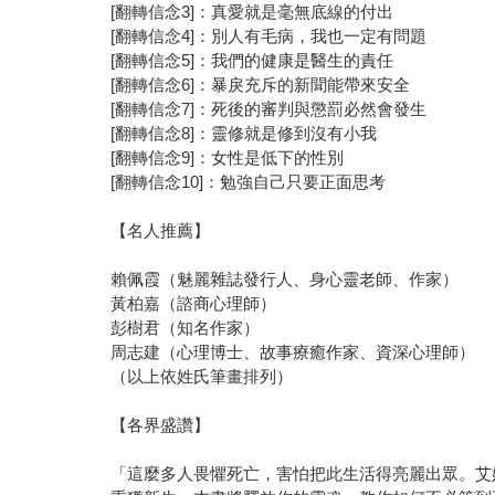
[翻轉信念3]：真愛就是毫無底線的付出
[翻轉信念4]：別人有毛病，我也一定有問題
[翻轉信念5]：我們的健康是醫生的責任
[翻轉信念6]：暴戾充斥的新聞能帶來安全
[翻轉信念7]：死後的審判與懲罰必然會發生
[翻轉信念8]：靈修就是修到沒有小我
[翻轉信念9]：女性是低下的性別
[翻轉信念10]：勉強自己只要正面思考
【名人推薦】
賴佩霞（魅麗雜誌發行人、身心靈老師、作家）
黃柏嘉（諮商心理師）
彭樹君（知名作家）
周志建（心理博士、故事療癒作家、資深心理師）
（以上依姓氏筆畫排列）
【各界盛讚】
「這麼多人畏懼死亡，害怕把此生活得亮麗出眾。艾