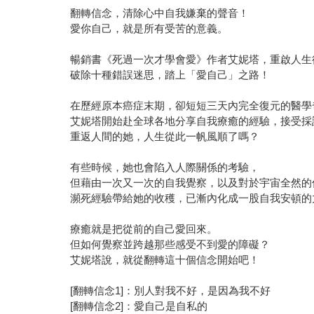
翻轉信念，清除心中自我嫌棄的聲音！
愛你自己，就是所有受苦的意義。
暢銷書《死過一次才學會愛》作者艾妮塔，重啟人生
破除十種錯誤迷思，踏上「愛自己」之路！
在歷經原本癌症末期，卻短短三天內完全復元的醫學
艾妮塔開始赴全球各地分享自我療癒的經驗，接受採
重返人間的她，人生從此一帆風順了嗎？
有些時候，她也會陷入人際關係的考驗，
但藉由一次又一次的自我覺察，以及對於宇宙全然的
瀕死經驗帶給她的收穫，已漸內化成一股自我安頓的
療癒就是把從前的自己愛回來。
但如何覺察並跨越那些感受不到愛的障礙？
艾妮塔說，就從翻轉這十個信念開始吧！
[翻轉信念1]：別人對我不好，是因為我不好
[翻轉信念2]：愛自己是自私的