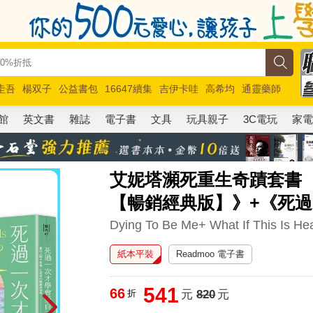
圭吾
楊双子
公益書包
16647續集
吉伊卡哇
高希均
通靈藥師
路邊攤新作
馬斯克
玩具總動員5
超慢跑
館
英文書
雜誌
電子書
文具
玩具親子
3C電玩
家
艾妮塔瀕死重生奇蹟套書
【暢銷經典版】》+《死
Dying To Be Me+ What If This Is H
紙本平裝
Readmoo 電子書
541
66
折
元
820
元