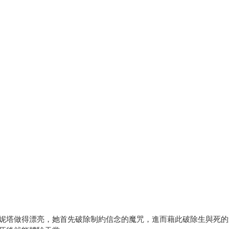
妮塔做得漂亮，她首先破除制約信念的魔咒，進而藉此破除生與死的