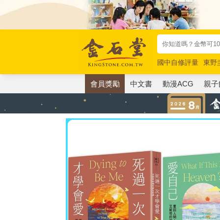
國中自修評量
東野
唯紅花綻放
奧德賽
會員獎勵
中文書
動漫ACG
親子