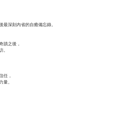
後最深刻內省的自癒備忘錄。
奇蹟之後，
訪。
信任，
力量。