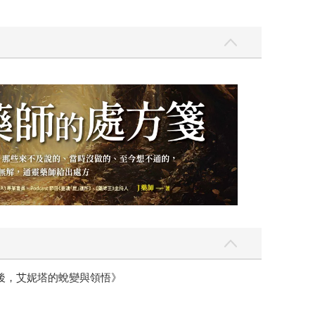
後，艾妮塔的蛻變與領悟》