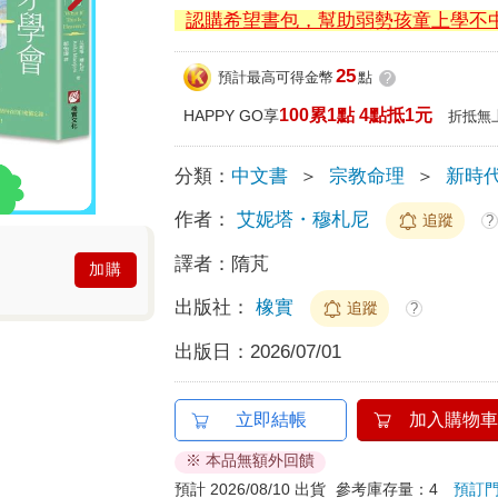
認購希望書包，幫助弱勢孩童上學不
25
預計最高可得金幣
點
?
100累1點 4點抵1元
HAPPY GO享
折抵無
分類：
中文書
＞
宗教命理
＞
新時
作者：
艾妮塔・穆札尼
追蹤
?
譯者：
隋芃
加購
出版社：
橡實
追蹤
?
出版日：
2026/07/01
立即結帳
加入購物車
※ 本品無額外回饋
預計 2026/08/10 出貨
參考庫存量：4
預訂