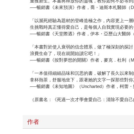
重獲新生。本書將釋放你的靈魂，教你如何不必等到
──暢銷書《未來預演》作者，喬・迪斯本札醫師（Dr. Jo
「以瀕死經驗為題材的登峰造極之作，內容更上一層
生挑戰時真正懂得愛自己，是每個人自我實現必要的
──暢銷書《天堂際遇》作者，伊本・亞歷山大醫師（Dr. Eb
「本書對於使人衰弱的信念體系，做了極深刻的探討
浪費生命了，現在就開始讀它吧！」
──暢銷書《按對夢想的開關》作者，麥克．杜利（Mike 
「一本值得細細品味和沉思的書，破解了長久以來制
拿杯熱茶，舒服地坐下，跟著她的文字一探那些對你
──暢銷書《未知地圖》（Uncharted）作者，柯蕾・鮑隆瑞（
（原書名：《死過一次才學會愛自己：清除不愛自己
作者