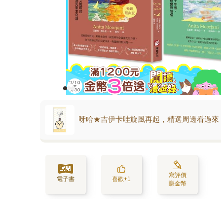
呀哈★吉伊卡哇旋風再起，精選周邊看過來
寫評價
電子書
喜歡+1
賺金幣