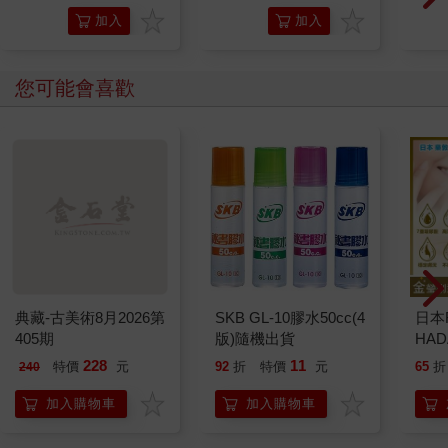
銀
加入
加入
購物
購物
車
車
您可能會喜歡
典藏-古美術8月2026第
SKB GL-10膠水50cc(4
日本
405期
版)隨機出貨
HA
金緻
228
11
特價
元
92
折
特價
元
65
折
240
濕潤
140
加入購物車
加入購物車
臉部
顏保