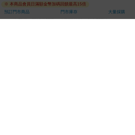
鮮食品）
※ 本商品會員日滿額金幣加碼回饋最高15倍
依消費者要求所為之客製化給付。（客製化商品）
預訂門市商品
門市庫存
大量採購
報紙、期刊或雜誌。（含MOOK、外文雜誌）
經消費者拆封之影音商品或電腦軟體。
非以有形媒介提供之數位內容或一經提供即為完成之線
上服務，經消費者事先同意始提供。（如：電子書、電
子雜誌、下載版軟體、虛擬商品…等）
已拆封之個人衛生用品。（如：內衣褲、刮鬍刀、除毛
刀…等）
若非上列種類商品，均享有到貨7天的猶豫期（含例假
日）。
辦理退換貨時，商品（組合商品恕無法接受單獨退貨）必須
是您收到商品時的原始狀態（包含商品本體、配件、贈品、
保證書、所有附隨資料文件及原廠內外包裝…等），請勿直
接使用原廠包裝寄送，或於原廠包裝上黏貼紙張或書寫文
字。
退回商品若無法回復原狀，將請您負擔回復原狀所需費用，
嚴重時將影響您的退貨權益。