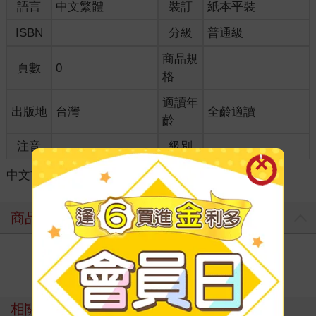
語言
中文繁體
裝訂
紙本平裝
ISBN
分級
普通級
商品規
頁數
0
格
適讀年
出版地
台灣
全齡適讀
齡
注音
級別
中文書
＞
心理勵志
＞
人性/人際
＞
說話/溝通
商品評價
寫評價
相關主題