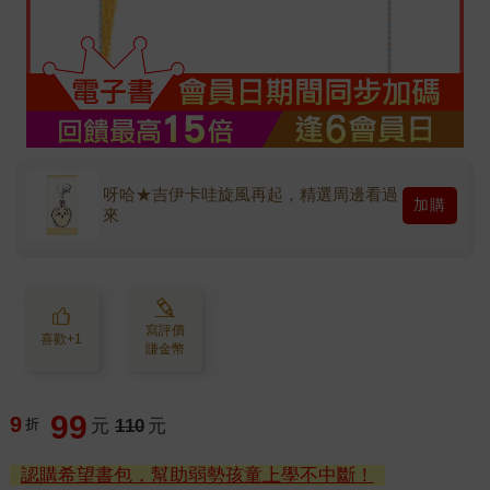
呀哈★吉伊卡哇旋風再起，精選周邊看過
加購
來
寫評價
喜歡+1
賺金幣
99
9
折
元
110
元
認購希望書包，幫助弱勢孩童上學不中斷！