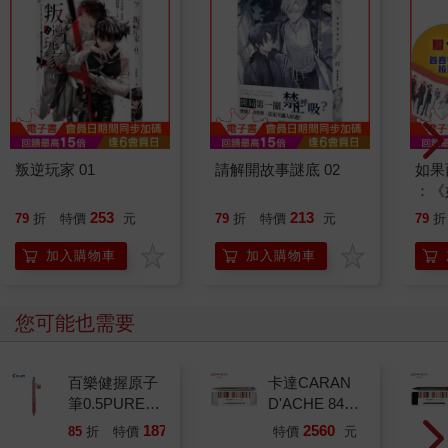
叛逆玩家 01
請解開故事謎底 02
如果
：《
喵》
253
213
79
折
特價
元
79
折
特價
元
79
折
【首
加入購物車
加入購物車
您可能也需要
百樂健握原子
卡達CARAN
筆0.5PURE聯
D'ACHE 849
名 頂級白桃
Paul Smith 原
187
2560
85
折
特價
元
特價
元
(限量)
子筆ED.5 條紋