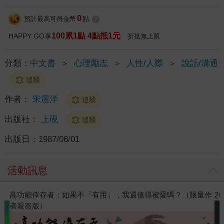
0
預計最高可得金幣
點
?
100累1點 4點抵1元
HAPPY GO享
折抵無上限
分類：
中文書
＞
心理勵志
＞
人性/人際
＞
說話/溝通
追蹤
作者：
宋屋洋
追蹤
出版社：
上硯
追蹤
出版日：
1987/06/01
活動訊息
限量作
2026年8月金石堂強力推薦