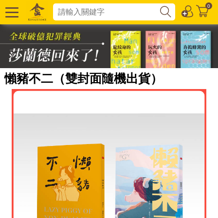
0
懶豬不二（雙封面隨機出貨）