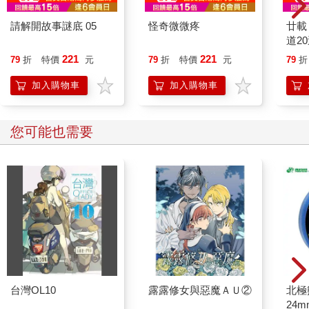
請解開故事謎底 05
怪奇微微疼
廿載
道2
221
221
79
折
特價
元
79
折
特價
元
79
折
加入購物車
加入購物車
您可能也需要
台灣OL10
露露修女與惡魔ＡＵ②
北極
24m