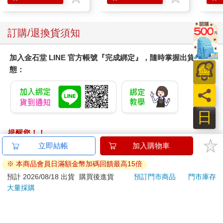
訂購/退換貨須知
加入金石堂 LINE 官方帳號『完成綁定』，隨時掌握出貨動
態：
員
日
提醒您！！
金石堂及銀行均不會請您操作ATM! 如接獲電話要求您前往
立即結帳
加入購物車
ATM提款機，請不要聽從指示，以免受騙上當！
※ 本商品會員日滿額金幣加碼回饋最高15倍
退換貨須知：
預計 2026/08/18 出貨
購買後進貨
預訂門市商品
門市庫存
大量採購
**提醒您，鑑賞期不等於試用期，退回商品須為全新狀態**
依據「消費者保護法」第19條及行政院消費者保護處公告之
「通訊交易解除權合理例外情事適用準則」，以下商品購買