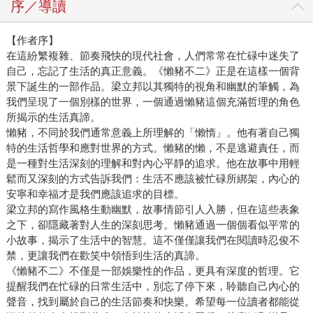
序／導讀
【作者序】
在這紛繁複雜、節奏飛快的現代社會，人們常常在忙碌中迷失了
自己，忘記了生活的真正意義。《懶豬不二》正是在這樣一個背
景下誕生的一部作品。梁立邦以其獨特的視角和幽默的筆觸，為
我們呈現了一個別樣的世界，一個通過懶豬這個充滿哲理的角色
所揭示的生活真諦。
懶豬，不同於我們通常意義上所理解的「懶惰」。他有著自己獨
特的生活哲學和應對世界的方式。懶豬的懶，不是逃避責任，而
是一種對生活深刻的理解和對內心平靜的追求。他在故事中用輕
鬆而又深刻的方式告訴我們：生活不應該被忙碌所綁架，內心的
安寧和幸福才是我們應該追求的目標。
梁立邦的寫作風格生動幽默，故事情節引人入勝，但在這些表象
之下，卻隱藏著對人生的深刻思考。懶豬通過一個個看似平常的
小故事，揭示了生活中的智慧。這不僅僅讓我們在閱讀時忍俊不
禁，更讓我們在歡笑中領悟到生活的真諦。
《懶豬不二》不僅是一部娛樂性的作品，更具有深度的哲理。它
提醒我們在忙碌的日常生活中，別忘了停下來，聆聽自己內心的
聲音，找到屬於自己的生活節奏和快樂。希望每一位讀者都能從