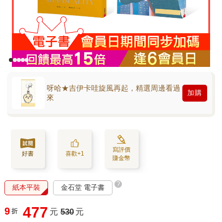
呀哈★吉伊卡哇旋風再起，精選周邊看過
加購
來
寫評價
好書
喜歡+1
賺金幣
?
紙本平裝
金石堂 電子書
477
9
折
元
530
元