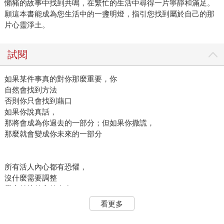
懶豬的故事中找到共鳴，在繁忙的生活中尋得一片寧靜和滿足。
願這本書能成為您生活中的一盞明燈，指引您找到屬於自己的那
片心靈淨土。
試閱
如果某件事真的對你那麼重要，你
自然會找到方法
否則你只會找到藉口
如果你說真話，
那將會成為你過去的一部分；但如果你撒謊，
那麼就會變成你未來的一部分
所有活人內心都有恐懼，
沒什麼需要調整
覺察並接納它的存在，
便勇者無懼，
看更多
並非說勇敢的人沒有恐懼，
而是勇敢的人無畏恐懼