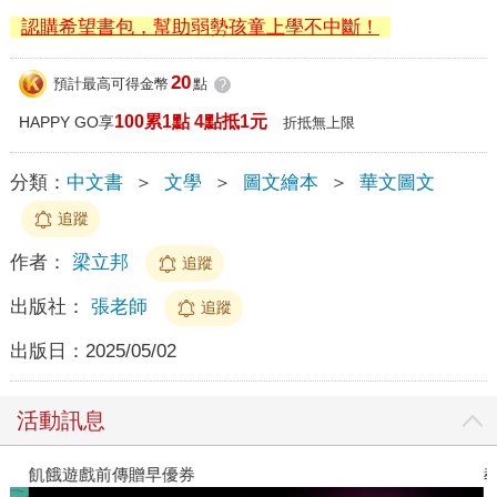
認購希望書包，幫助弱勢孩童上學不中斷！
20
預計最高可得金幣
點
?
100累1點 4點抵1元
HAPPY GO享
折抵無上限
分類：
中文書
＞
文學
＞
圖文繪本
＞
華文圖文
追蹤
作者：
梁立邦
追蹤
出版社：
張老師
追蹤
出版日：
2025/05/02
活動訊息
飢餓遊戲前傳贈早優券
教