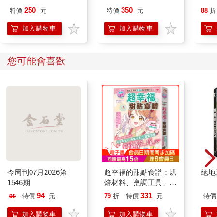
250
350
特價
元
特價
元
88
折
加入購物車
加入購物車
您可能會喜歡
今周刊07月2026第
超幸福的甜點食譜：烘
絕地
1546期
焙材料、烹調工具、可
愛配色【閃亮女孩6】
94
331
特價
元
79
折
特價
元
特價
99
加入購物車
加入購物車