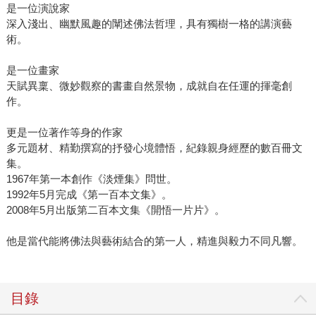
是一位演說家
深入淺出、幽默風趣的闡述佛法哲理，具有獨樹一格的講演藝
術。
是一位畫家
天賦異稟、微妙觀察的書畫自然景物，成就自在任運的揮毫創
作。
更是一位著作等身的作家
多元題材、精勤撰寫的抒發心境體悟，紀錄親身經歷的數百冊文
集。
1967年第一本創作《淡煙集》問世。
1992年5月完成《第一百本文集》。
2008年5月出版第二百本文集《開悟一片片》。
他是當代能將佛法與藝術結合的第一人，精進與毅力不同凡響。
目錄