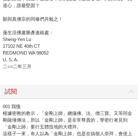
道心，誰最堅固？
願與真佛宗的同修們共勉之！
蓮生活佛盧勝彥連絡處：
Sheng-Yen Lu
17102 NE 40th CT
REDMOND WA 98052
U. S. A.
二○○二年三月
試閱
001 我慢
根據密教的教示，「金剛上師」總攝佛、法、僧三寶。又等同金
剛薩埵傳法，所以「金剛上師」是非常尊貴的，學密行者見到
「金剛上師」要行五體投地的大禮拜。
這樣子一來，有人以為「金剛上師」也是在搞個人崇拜，會使上