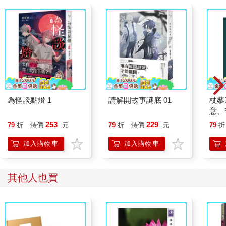
為怪談點燈 1
請解開故事謎底 01
杖藜
意、
恭談
253
229
79
折
特價
元
79
折
特價
元
79
折
想
加入購物車
加入購物車
其他人也買