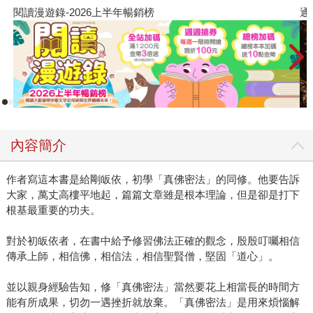
閱讀漫遊錄-2026上半年暢銷榜
通
內容簡介
作者寫這本書是給剛皈依，初學「真佛密法」的同修。他要告訴
大家，萬丈高樓平地起，篇篇文章雖是根本理論，但是卻是打下
根基最重要的功夫。
對於初皈依者，在書中給予修習佛法正確的觀念，殷殷叮囑相信
傳承上師，相信佛，相信法，相信聖賢僧，堅固「道心」。
並以親身經驗告知，修「真佛密法」當然要花上相當長的時間方
能有所成果，切勿一遇挫折就放棄。「真佛密法」是用來煩惱解