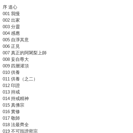
序 道心
001 我慢
002 出家
003 分靈
004 感應
005 自淨其意
006 正見
007 真正的阿闍梨上師
008 妄自尊大
009 四層灌頂
010 供養
011 供養（之二）
012 印證
013 持戒
014 持戒精神
015 真佛宗
016 實修
017 敬師
018 法最齊全
019 不可毀謗密宗