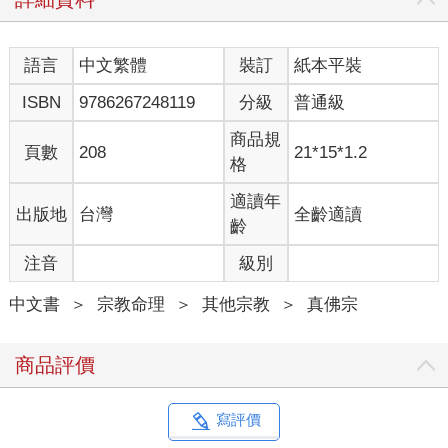
002 出家
我歡迎有志修行的人出家，出家的意義是能夠更專心的修行，更
語言
中文繁體
裝訂
紙本平裝
專職的弘法。原則上，出家也即是身心奉獻給「釋迦牟尼佛」，
我們當然要讚嘆這種清淨的梵行。
ISBN
9786267248119
分級
普通級
然而，也不是人人都有出家的因緣，所以也不勉強一定要出家。
修行人在家也可以修，一切自然就是好的。也就是，你出家也
商品規
頁數
208
21*15*1.2
好，不出家也好。
格
在「真佛宗」，如果想出家，你要考慮三點：
一、個人是否有殘障惡疾？有精神疾病？有德行污點？
適讀年
出版地
台灣
全齡適讀
二、父母或配偶是否同意？
齡
三、是否能忍受淡泊單調孤寂的修行生涯？
注音
級別
我想了想，這三點應該是最重要的，想清楚了，才可以出家。
如果出了家，覺得性向不合，你是可以「還俗」的，因為這一切
中文書
＞
宗教命理
＞
其他宗教
＞
真佛宗
根本是自由的，沒有人可以阻止你「還俗」，你只要蓄了髮，脫
下僧服（喇嘛裝），就是還俗了。還俗並不丟臉，照樣修你的
「真佛密法」吧！因為你只是不想專職而已！
商品評價
我說出家是大丈夫事，但，在家居士修大成就者，更是了不起
啊！
我一生崇尚自由。
寫評價
我一生崇尚民主。