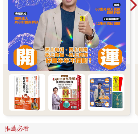
我個人覺得，諸尊的分靈，當然很尊貴。但分靈如草，遍佈大
地，分靈如月，水中映現。佛國淨土是化城，分靈也是一種幻化
而已。
知道自己是分靈，那就更要步步為營，戰戰兢兢，要正法、正
知、正見、正念，好好修持，好好弘法，要知分靈幻身如聚沫，
心神被物纏，一樣六道去輪迴！
草頭神！如果被污染。
草頭神！如果墮落。
一朝被火燃！
永劫更無煙！
推薦必看