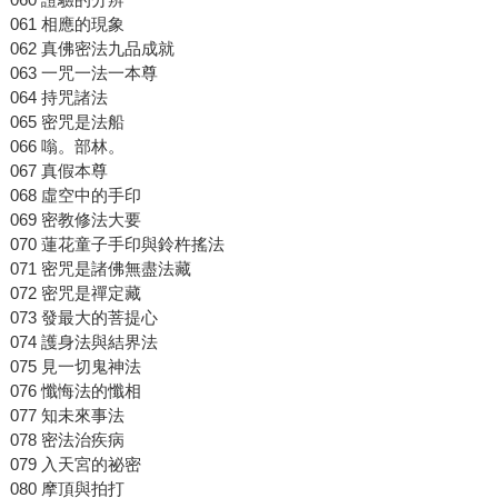
061 相應的現象
062 真佛密法九品成就
063 一咒一法一本尊
064 持咒諸法
065 密咒是法船
066 嗡。部林。
067 真假本尊
068 虛空中的手印
069 密教修法大要
070 蓮花童子手印與鈴杵搖法
071 密咒是諸佛無盡法藏
072 密咒是禪定藏
073 發最大的菩提心
074 護身法與結界法
075 見一切鬼神法
076 懺悔法的懺相
077 知未來事法
078 密法治疾病
079 入天宮的祕密
080 摩頂與拍打