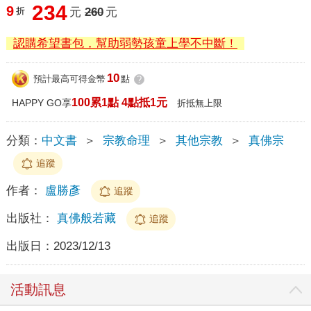
234
9
折
元
260
元
認購希望書包，幫助弱勢孩童上學不中斷！
10
預計最高可得金幣
點
?
100累1點 4點抵1元
HAPPY GO享
折抵無上限
分類：
中文書
＞
宗教命理
＞
其他宗教
＞
真佛宗
追蹤
作者：
盧勝彥
追蹤
出版社：
真佛般若藏
追蹤
出版日：
2023/12/13
活動訊息