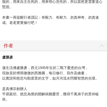
脫的，用來自主生死的，用來明心見性的，所以當然更需要道心
堅固。
本書一再提醒行者謹記：有毅力、有耐力、勿貪神奇、勿貪速
成。老老實實修行吧！
作者
盧勝彥
蓮生活佛盧勝彥，西元1945年生於二戰下憂患的台灣，
現旅居於煙雨微微的西雅圖，每日修行、寫作及繪畫，
以實證和慈悲勾勒度眾的文字，如月河流水閃耀智慧的光環。
是真佛宗創辦人
平易親切、慈悲為懷的開解病難憂苦，獲得千萬弟子的景仰皈
依。