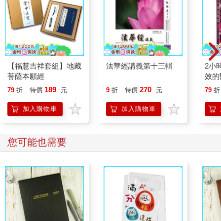
【福慧吉祥套組】地藏
法華經講義第十三輯
2小
菩薩本願經
效的
189
270
79
折
特價
元
9
折
特價
元
79
折
加入購物車
加入購物車
您可能也需要