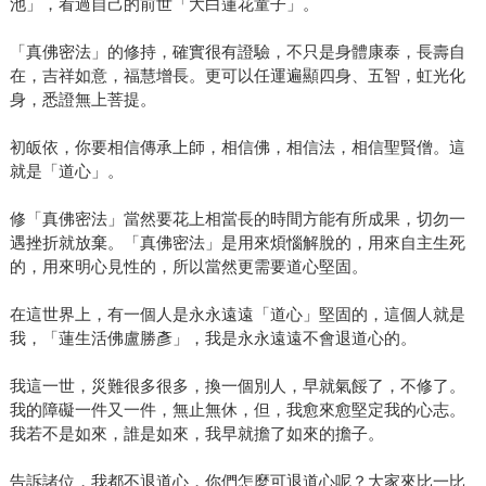
池」，看過自己的前世「大白蓮花童子」。
「真佛密法」的修持，確實很有證驗，不只是身體康泰，長壽自
在，吉祥如意，福慧增長。更可以任運遍顯四身、五智，虹光化
身，悉證無上菩提。
初皈依，你要相信傳承上師，相信佛，相信法，相信聖賢僧。這
就是「道心」。
修「真佛密法」當然要花上相當長的時間方能有所成果，切勿一
遇挫折就放棄。「真佛密法」是用來煩惱解脫的，用來自主生死
的，用來明心見性的，所以當然更需要道心堅固。
在這世界上，有一個人是永永遠遠「道心」堅固的，這個人就是
我，「蓮生活佛盧勝彥」，我是永永遠遠不會退道心的。
我這一世，災難很多很多，換一個別人，早就氣餒了，不修了。
我的障礙一件又一件，無止無休，但，我愈來愈堅定我的心志。
我若不是如來，誰是如來，我早就擔了如來的擔子。
告訴諸位，我都不退道心，你們怎麼可退道心呢？大家來比一比