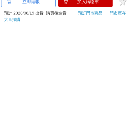
吉伊卡哇 造型貼紙-粉
幸運雜誌8月2026第
KTN
立即結帳
加入購物車
195期
媒體
預計 2026/08/19 出貨
購買後進貨
預訂門市商品
門市庫存
67
171
96
折
特價
元
特價
元
180
649
大量採購
加入購物車
加入購物車
訂購/退換貨須知
加入金石堂 LINE 官方帳號『完成綁定』，隨時掌握出貨動
態：
提醒您！！
金石堂及銀行均不會請您操作ATM! 如接獲電話要求您前往
ATM提款機，請不要聽從指示，以免受騙上當！