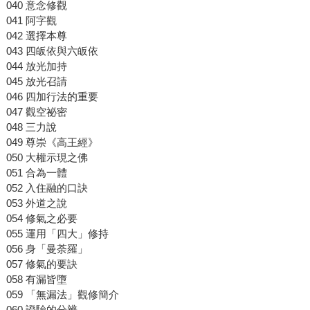
040 意念修觀
041 阿字觀
042 選擇本尊
043 四皈依與六皈依
044 放光加持
045 放光召請
046 四加行法的重要
047 觀空祕密
048 三力說
049 尊崇《高王經》
050 大權示現之佛
051 合為一體
052 入住融的口訣
053 外道之說
054 修氣之必要
055 運用「四大」修持
056 身「曼荼羅」
057 修氣的要訣
058 有漏皆墮
059 「無漏法」觀修簡介
060 證驗的分辨