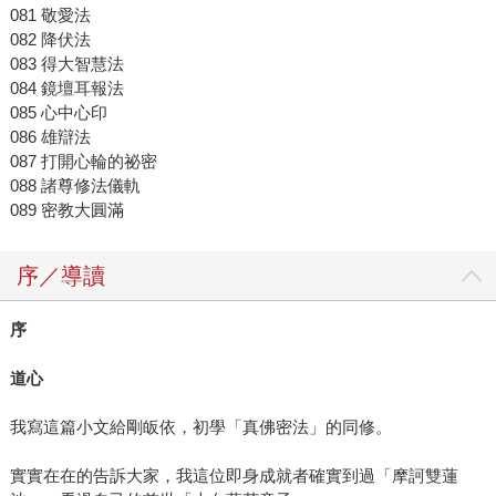
081 敬愛法
082 降伏法
083 得大智慧法
084 鏡壇耳報法
085 心中心印
086 雄辯法
087 打開心輪的祕密
088 諸尊修法儀軌
089 密教大圓滿
序／導讀
序
道心
我寫這篇小文給剛皈依，初學「真佛密法」的同修。
實實在在的告訴大家，我這位即身成就者確實到過「摩訶雙蓮