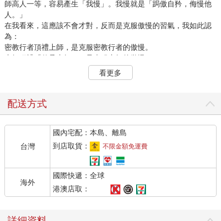
師高人一等，容易產生「我慢」。我慢就是「跼傲自矜，侮慢他
人。」
在我看來，這應該不會才對，反而是克服傲慢的習氣，我如此認
為：
密教行者頂禮上師，是克服密教行者的傲慢。
上師頂禮「傳承上師」，是克服上師的傲慢。
傳承上師頂禮祖師，是克服傳承上師的傲慢。
看更多
這個順序正是行者頂禮上師，上師頂禮我，我又頂禮吐登達爾吉
祖師。
我雖是蓮生活佛盧勝彥，是蓮花童子化身，是阿彌陀佛化身。管
配送方式
你是什麼佛化身，看見祖師爺，照樣下跪頂禮。一個再偉大的行
者，看見自己的皈依師父，一定要下跪頂禮，修行人先要降伏自
國內宅配：本島、離島
己的「我慢」。
釋迦牟尼佛說：
到店取貨：
台灣
不限金額免運費
「我慢心」不除，就算修禪定成就，必淪為阿修羅王或是魔王。
真佛行者，要記住：
國際快遞：全球
克服我慢，是佛。
海外
貢高我慢，是魔。
港澳店取：
詳細資料