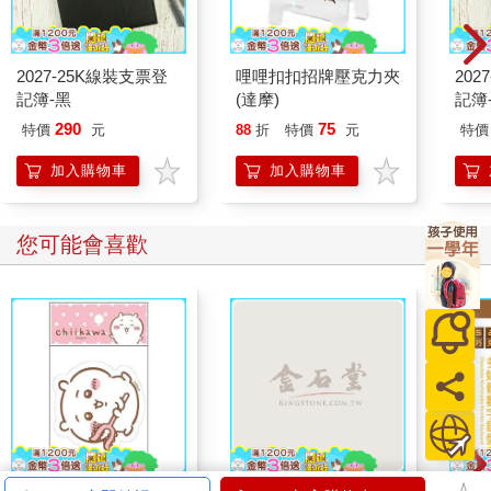
2027-25K線裝支票登
哩哩扣扣招牌壓克力夾
202
記簿-黑
(達摩)
記簿
290
75
特價
元
88
折
特價
元
特價
加入購物車
加入購物車
您可能會喜歡