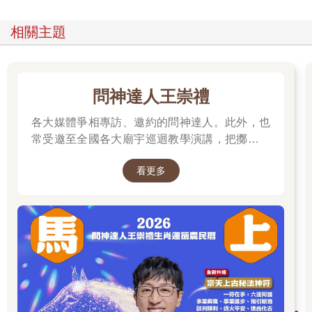
在真佛宗的旗幟之下。
「勉強」就是一種罪惡！
相關主題
003 分靈
過去，我曾問瑤池金母：「什麼是分靈？」
問神達人王崇禮
瑤池金母回答：「草頭神。」
「草頭神」的意思是說，「分靈」如草那麼多，分佈大地，所以
各大媒體爭相專訪、邀約的問神達人。此外，也
天上界的諸神聖，給分靈取了一個代號：「草頭神」。
常受邀至全國各大廟宇巡迴教學演講，把擲筊、
例如：
解籤詩、解夢的邏輯知識技巧，傳授給更多普羅
南摩三十六萬億一十一萬九千五百同名同號阿彌陀佛。
看更多
大眾和神職人員。
毘盧遮那佛千百億化身。
盧舍那佛六十萬億那由他恆河沙由旬化身。
就連觀世音菩薩也有三十二應化身，一一應化身再分身無數，也
就是分身無盡，是法爾故，是神力變現故。
據我所知，蓮花童子的分靈無盡，真佛宗的弟子之中，是有很多
蓮花童子的應化身，我只是其中的一位，可以說，覺悟得比較早
的一位。開悟的大白蓮花草頭神。
瑤池金母的分靈，我認出多位：蓮慈上師、蓮花春蓮教授師、蓮
花又禎、蓮花素明等等。