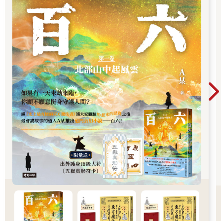
003 分靈
過去，我曾問瑤池金母：「什麼是分靈？」
瑤池金母回答：「草頭神。」
「草頭神」的意思是說，「分靈」如草那麼多，分佈大地，所以
天上界的諸神聖，給分靈取了一個代號：「草頭神」。
例如：
南摩三十六萬億一十一萬九千五百同名同號阿彌陀佛。
毘盧遮那佛千百億化身。
盧舍那佛六十萬億那由他恆河沙由旬化身。
就連觀世音菩薩也有三十二應化身，一一應化身再分身無數，也
就是分身無盡，是法爾故，是神力變現故。
據我所知，蓮花童子的分靈無盡，真佛宗的弟子之中，是有很多
蓮花童子的應化身，我只是其中的一位，可以說，覺悟得比較早
的一位。開悟的大白蓮花草頭神。
瑤池金母的分靈，我認出多位：蓮慈上師、蓮花春蓮教授師、蓮
花又禎、蓮花素明等等。
我個人覺得，諸尊的分靈，當然很尊貴。但分靈如草，遍佈大
地，分靈如月，水中映現。佛國淨土是化城，分靈也是一種幻化