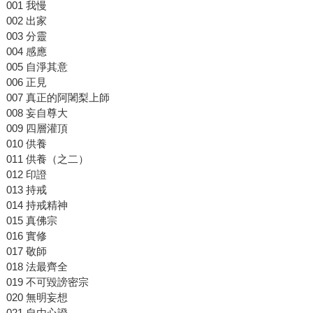
001 我慢
002 出家
003 分靈
004 感應
005 自淨其意
006 正見
007 真正的阿闍梨上師
008 妄自尊大
009 四層灌頂
010 供養
011 供養（之二）
012 印證
013 持戒
014 持戒精神
015 真佛宗
016 實修
017 敬師
018 法最齊全
019 不可毀謗密宗
020 無明妄想
021 自由心證