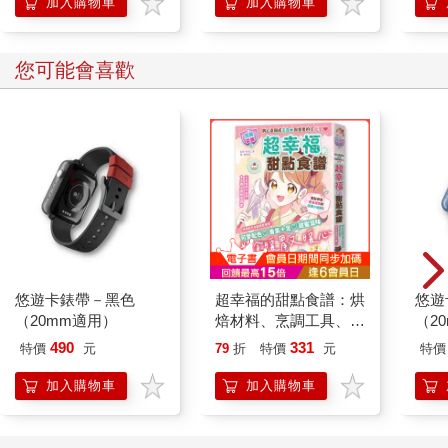
加入購物車
加入購物車
您可能會喜歡
悠遊卡錶帶－黑色
超幸福的甜點食譜：烘
悠遊
（20mm適用）
焙材料、烹調工具、可
（2
愛配色【閃亮女孩6】
490
331
特價
元
79
折
特價
元
特價
加入購物車
加入購物車