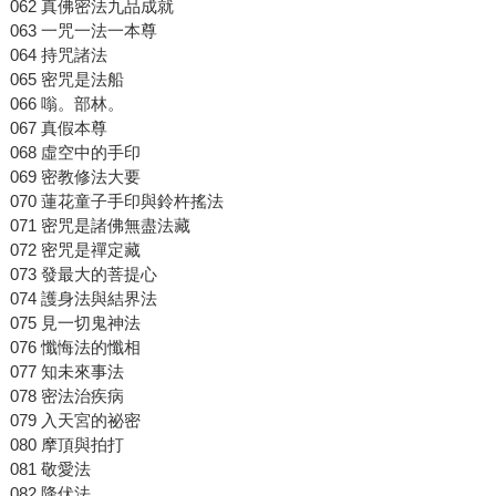
062 真佛密法九品成就
063 一咒一法一本尊
064 持咒諸法
065 密咒是法船
066 嗡。部林。
067 真假本尊
068 虛空中的手印
069 密教修法大要
070 蓮花童子手印與鈴杵搖法
071 密咒是諸佛無盡法藏
072 密咒是禪定藏
073 發最大的菩提心
074 護身法與結界法
075 見一切鬼神法
076 懺悔法的懺相
077 知未來事法
078 密法治疾病
079 入天宮的祕密
080 摩頂與拍打
081 敬愛法
082 降伏法