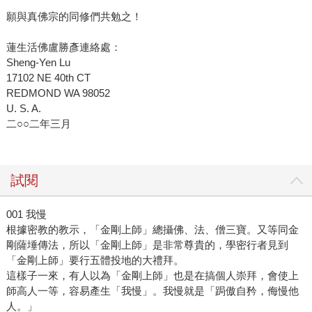
願與真佛宗的同修們共勉之！
蓮生活佛盧勝彥連絡處：
Sheng-Yen Lu
17102 NE 40th CT
REDMOND WA 98052
U. S. A.
二○○二年三月
試閱
001 我慢
根據密教的教示，「金剛上師」總攝佛、法、僧三寶。又等同金
剛薩埵傳法，所以「金剛上師」是非常尊貴的，學密行者見到
「金剛上師」要行五體投地的大禮拜。
這樣子一來，有人以為「金剛上師」也是在搞個人崇拜，會使上
師高人一等，容易產生「我慢」。我慢就是「跼傲自矜，侮慢他
人。」