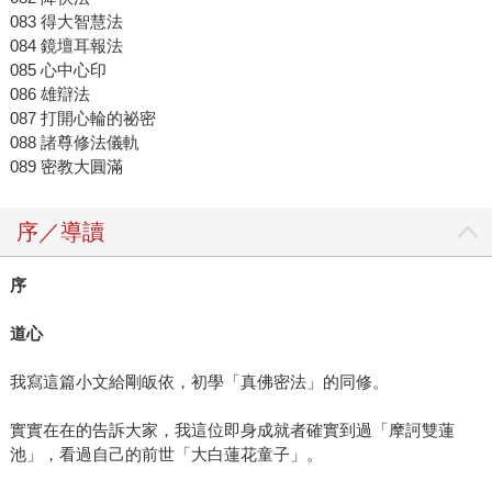
083 得大智慧法
084 鏡壇耳報法
085 心中心印
086 雄辯法
087 打開心輪的祕密
088 諸尊修法儀軌
089 密教大圓滿
序／導讀
序
道心
我寫這篇小文給剛皈依，初學「真佛密法」的同修。
實實在在的告訴大家，我這位即身成就者確實到過「摩訶雙蓮
池」，看過自己的前世「大白蓮花童子」。