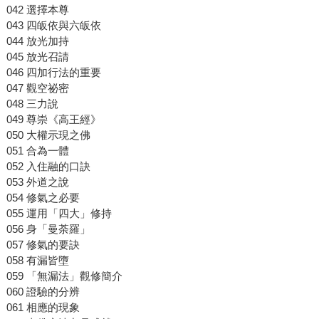
042 選擇本尊
043 四皈依與六皈依
044 放光加持
045 放光召請
046 四加行法的重要
047 觀空祕密
048 三力說
049 尊崇《高王經》
050 大權示現之佛
051 合為一體
052 入住融的口訣
053 外道之說
054 修氣之必要
055 運用「四大」修持
056 身「曼荼羅」
057 修氣的要訣
058 有漏皆墮
059 「無漏法」觀修簡介
060 證驗的分辨
061 相應的現象