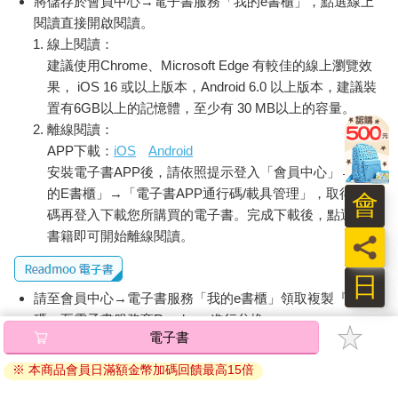
將儲存於會員中心→電子書服務「我的e書櫃」，點選線上
閱讀直接開啟閱讀。
線上閱讀：
建議使用Chrome、Microsoft Edge 有較佳的線上瀏覽效
果， iOS 16 或以上版本，Android 6.0 以上版本，建議裝
置有6GB以上的記憶體，至少有 30 MB以上的容量。
離線閱讀：
APP下載：
iOS
Android
安裝電子書APP後，請依照提示登入「會員中心」→「我
的E書櫃」→「電子書APP通行碼/載具管理」，取得通行
會
碼再登入下載您所購買的電子書。完成下載後，點選任一
書籍即可開始離線閱讀。
員
日
請至會員中心→電子書服務「我的e書櫃」領取複製『兌換
碼』至電子書服務商Readmoo進行兌換。
電子書
退換貨須知：
※ 本商品會員日滿額金幣加碼回饋最高15倍
因版權保護，您在金石堂所購買的電子書僅能以金石堂專屬
的閱讀軟體開啟閱讀，無法以其他閱讀器或直接下載檔案。