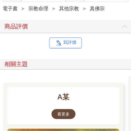
我歡迎有志修行的人出家，出家的意義是能夠更專心的修行，更
專職的弘法。原則上，出家也即是身心奉獻給「釋迦牟尼佛」，
電子書
＞
宗教命理
＞
其他宗教
＞
真佛宗
我們當然要讚嘆這種清淨的梵行。
然而，也不是人人都有出家的因緣，所以也不勉強一定要出家。
商品評價
修行人在家也可以修，一切自然就是好的。也就是，你出家也
好，不出家也好。
在「真佛宗」，如果想出家，你要考慮三點：
寫評價
一、個人是否有殘障惡疾？有精神疾病？有德行污點？
二、父母或配偶是否同意？
三、是否能忍受淡泊單調孤寂的修行生涯？
相關主題
我想了想，這三點應該是最重要的，想清楚了，才可以出家。
如果出了家，覺得性向不合，你是可以「還俗」的，因為這一切
根本是自由的，沒有人可以阻止你「還俗」，你只要蓄了髮，脫
下僧服（喇嘛裝），就是還俗了。還俗並不丟臉，照樣修你的
「真佛密法」吧！因為你只是不想專職而已！
A某
我說出家是大丈夫事，但，在家居士修大成就者，更是了不起
啊！
我一生崇尚自由。
看更多
我一生崇尚民主。
在真佛宗的旗幟之下。
「勉強」就是一種罪惡！