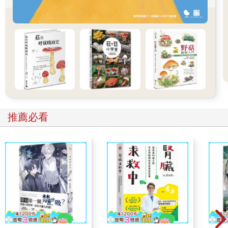
醬，然後一坨奶油掉到地板上，另一邊也沾上炒蛋。早餐結束，
一家之主下令將殘局收拾乾淨：用熱水，再噴上一點適量的中性
清潔劑。就這樣，剛剛還營養過剩的棲息地，轉眼成為化學清除
過後的沙漠。在自然界中，我們不可能找到這種對微生物來說，
前一刻還是極樂天堂，下一刻便成為死亡峽谷的地方。
在人造環境中，很常看到這種極端的環境條件（在一塊小空
間裡，環境差異極大且變動不定）。這種擺盪給微生物構成了很
大的壓力，只是研究人員目前還不知道，微生物會因此惹出什麼
事端來。已經有令人不安的假說出現：這種狂野、變化極端的環
境條件，可能會養出無人能擋的超級細菌。
推薦必看
這個過程很可能老早就在進行中了。創新派的微生物學家認
為，室內微生物會和我們一同演化，就寵物一樣，而兩萬年的時
間，對這樣的演化來說綽綽有餘。
可是我們對微生物的基礎認知仍然貧乏得可憐，就像處在巨
大的探井中，手裡卻只有一支小手電筒。人類有能力飛上月球，
有能力移植心臟，但是對於我們的同居者躲在盾牌後密謀著什
麼，卻只有非常有限的想像。
好菌對抗黴菌
觀察動物的世界可能會有點幫助。對許多動物而言，牠們組