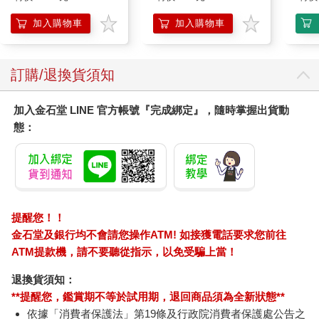
也許有朝一日，我們能夠將整套的健康室內微生物基因組轉移到
加入購物車
加入購物車
一個衰敗的環境裡，做法可能是，將健康的黑森林農莊灰塵送去
柏林的住家後院。
即使是現在，在醫院裡設置「微生物基因組恢復室」的想法
訂購/退換貨須知
也已經出現了，動完手術的病人可以在裡面補充、修復自己的微
生物群。
這一切也許都要寄望在未來，但是有一個認知已經非常明
加入金石堂 LINE 官方帳號『完成綁定』，隨時掌握出貨動
顯：我們應該要比以前更加尊重和愛惜家裡的微生物群，不能學
態：
川普的所作所為，不能猜想家裡哪裡有衛生問題，就以引爆原子
炸彈來解決。
記得漢斯─迪特里希．根舍（Hans-Dietrich Genscher）嗎？
他在一九七四到一九九二年間擔任德國外交部長，老是穿著一件
黃色的西裝背心，外交手腕精湛，總能化險為夷。他若站在我們
的立場，會說：反微生物策略和益生菌策略兩者間必須小心處
提醒您！！
理，保持平衡。讓我們建立權力的平衡吧！要當有手腕的外交
金石堂及銀行均不會請您操作ATM! 如接獲電話要求您前往
家！這對我們的健康會很有幫助哦！
ATM提款機，請不要聽從指示，以免受騙上當！
退換貨須知：
**提醒您，鑑賞期不等於試用期，退回商品須為全新狀態**
依據「消費者保護法」第19條及行政院消費者保護處公告之