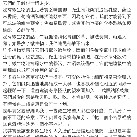
它們的了解也一樣太少。
沒有微生物的生活著實乏味無聊：微生物能夠製造出乳酪、薩拉
米香腸、葡萄酒和啤酒這類東西。因為有它們，我們才能得到不
可或缺的維生藥物：例如胰島素，或者其他重要的化學製品如檸
檬酸、乙醇等等。
沒有微生物的話，牛就無法消化胃裡的草、無法長肉。就連人
類，如果少了微生物，我們連屁都放不出來。
許多植物受惠於它們根部的微生物，因而能夠從空氣中攫取維持
生命的氮，也就是說，微生物會幫植物施肥。在污水淨化設備
中，微生物吃掉廢水中的髒污。在沼氣設備中，它們把垃圾中的
甲烷轉化成可以使用的能源。
許多微生物甚至和我們一樣有些可愛的特性：細菌相當喜愛聊八
卦，它們能夠迅速地集結成一大群，也喜歡和個性相近的同好一
起輕鬆一下，還會邀請奇形怪狀的親友團加入──成群結隊萬歲！
它們最愛的還是整天吃、吃、吃。本性靦腆、沒有性慾的它們，
有時候再三躊躇還是會打一下炮。
幾年前父親曾經問我，一隻微生物整天都在做什麼。而我給了一
個不正經的答案，至今仍舊令我懊悔萬分：「把一個小容器裡的
無色液體注進另一個小容器裡。」
我其實應該要將微生物引人入勝的生活描述給他聽，這也是本書