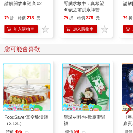
建的微生物群落非常重要。蚯蚓在攝取營養時，也經常會利用到
請解開故事謎底 02
腎臟求救中：真希望
請解
微生物，牠們會將葉子拖進洞穴中，然後讓已經等在那裡的細菌
40歲之前洪永祥醫師
預先消化。我承認，像這種體外的消化腸道會給我們的居家環境
就告訴我這些事
213
379
79
折
特價
元
79
折
特價
元
79
折
製造髒亂。
切葉蟻也受到微生物很大的恩惠，在巢穴裡，它們會放任切
加入購物車
加入購物車
下的葉片長出一片真菌園來餵養自己。很多花園主人會在嚴格分
區的英式草坪中，留下一小塊有機生態區做為森林和草地的居民
的遊樂園。我們能否想像，在你我家中也留這麼一塊保留地給微
您可能會喜歡
生物群呢？
衛生專家通常會提醒民眾，要特別注意家裡的「重要管控
點」（Critical Control Points），那是必須特別仔細打掃、注意是
否可能有致病細菌的地方。照這個概念，未來我們也可以想像有
「關鍵接觸點」（Controlled Contact Points），做為我們和好菌
相處的指定地。
去未來實驗室裡瞧瞧微生物如何操持家務，你會聯想到詹姆
士．龐德電影：英國祕密情報組織M16的○○七探員，從Q先生那
裡拿到稀奇古怪的武器，然後坐進奇特跑車。你將看到，如果家
裡變得太潮溼，好菌處理過的壁紙可以與正要發芽的黴菌抗衡；
FoodSaver真空醃漬罐
聖誕材料包-歡慶聖誕
《星
地毯能培育有價值的好菌，所以我們和孩子在地上滾來滾去時，
（2.12L）
襪
嘉賓
等於是在接種疫苗。
495
99
腸胃出問題的病人若進行糞便移植，經常有奇蹟般的結果。
特價
元
特價
元
特價