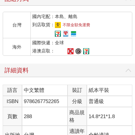
然而遺憾的是，殺菌清潔劑、消毒劑或抗生素，仍然魯莽草
率地將好菌給殺死了。此時，種種跡象明顯透露，好菌絕對能夠
國內宅配：本島、離島
幫助我們對抗壞菌。
舉例來說，義大利微生物學家已經證明，在醫院裡使用化學
到店取貨：
台灣
不限金額免運費
清潔劑清潔物品表面，充其量只有短期效果，中期來看反而招致
危險。超過百分之五十的病原體在短時間內就會回歸，而且和漫
國際快遞：全球
威漫畫裡的綠色生物浩克一樣愈挫愈勇！
海外
壞菌會發展出對抗化學藥劑攻擊的能力，之後就再也趕不走
港澳店取：
了。清潔打掃時，使用含有活菌的益生菌藥劑，遠比化學製品來
得有效。研究人員用一種含有三種活菌的酊劑來對付院內壞菌，
詳細資料
發現細菌清潔大隊會積極進攻敵對的單細胞，並且大獲全勝──自
此之後，百分之九十的致病細菌都無法捲土重來。
語言
中文繁體
裝訂
紙本平裝
我們的家是微生物的公社
像義大利學者那樣吸引人的研究，也許可以促使人們用一種
ISBN
9786267752265
分級
普通級
全新的方式，來理解自己度過大部分時光的生活空間：住家。有
個美國的前驅性研究，從四十個相異房屋裡的各個角落採集了樣
商品規
頁數
288
14.8*21*1.8
本，檢測後發現，總共遇上七七二六種不同的細菌，跟人類腸道
格
裡找到的菌種多樣性差不多。
另外，在門的表面和電視機上發現的微生物種類最多，可能
適讀年