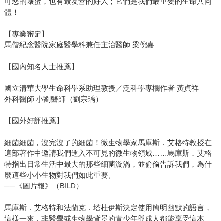
可惡的壞蛋，也有最友善的好人；它們是我們最重要的生命共同
體！
【專業審定】
馬偕紀念醫院家庭醫學科兼任主治醫師 梁倪嘉
【國內知名人士推薦】
國立清華大學生命科學系助理教授／泛科學專欄作者 黃貞祥
外科醫師 小劉醫師（劉宗瑀）
【國外好評推薦】
細菌細菌，沒完沒了的細菌！微生物學家馬庫斯．艾格特教授在
這部著作中邀請我們進入不可見的微生物領域……馬庫斯．艾格
特指出日常生活中最大的那些細菌漩渦，並偷偷告訴我們，為什
麼這些小小生物對我們如此重要。
──《圖片報》（BILD）
馬庫斯．艾格特和法蘭克．塔杜伊斯決定使用簡明幽默的語言，
這樣一來，非醫學或生物學背景的青少年與成人都能享受這本