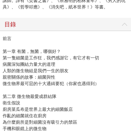
講師。譯有《焚書之書》、《班雅明的柏林童年》、《男人的玩
具》、《哲學叩應》、《消失吧，紙本世界！》等書。
目錄
前言
第一章 有菌，無菌，哪個好？
第一隻細菌是工作狂，我們感謝它，有它才有一切
病菌深知團結力量大的道理
人類的微生物組是我們一生的朋友
親密關係的故事：細菌與性
微生物界最可惡的十大通緝要犯（你家也遇得到）
第二章 微生物最愛成群結隊
衛生假說
廚房菜瓜布是世界上最大的細菌飯店
作亂的細菌就住在廚房
為什麼廁所是對細菌沒有吸引力的禁區
手機和眼鏡上的微生物