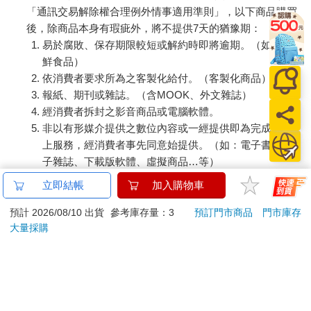
「通訊交易解除權合理例外情事適用準則」，以下商品購買
後，除商品本身有瑕疵外，將不提供7天的猶豫期：
易於腐敗、保存期限較短或解約時即將逾期。（如：生
鮮食品）
依消費者要求所為之客製化給付。（客製化商品）
報紙、期刊或雜誌。（含MOOK、外文雜誌）
經消費者拆封之影音商品或電腦軟體。
非以有形媒介提供之數位內容或一經提供即為完成之線
上服務，經消費者事先同意始提供。（如：電子書、電
子雜誌、下載版軟體、虛擬商品…等）
已拆封之個人衛生用品。（如：內衣褲、刮鬍刀、除毛
立即結帳
加入購物車
刀…等）
若非上列種類商品，均享有到貨7天的猶豫期（含例假
預計 2026/08/10 出貨
參考庫存量：3
預訂門市商品
門市庫存
大量採購
日）。
辦理退換貨時，商品（組合商品恕無法接受單獨退貨）必須
是您收到商品時的原始狀態（包含商品本體、配件、贈品、
保證書、所有附隨資料文件及原廠內外包裝…等），請勿直
接使用原廠包裝寄送，或於原廠包裝上黏貼紙張或書寫文