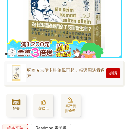
呀哈★吉伊卡哇旋風再起，精選周邊看過
加購
來
寫評價
好書
喜歡+1
賺金幣
紙本平裝
Readmoo 電子書