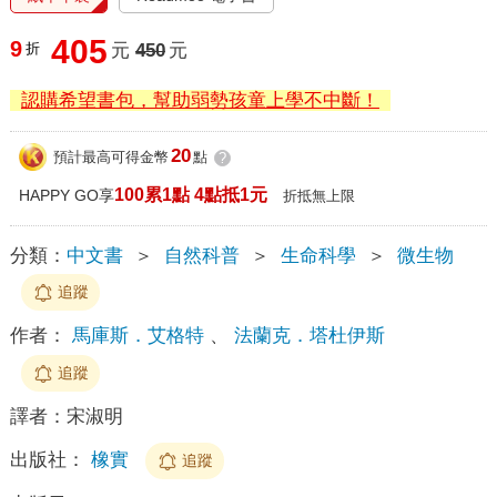
405
9
折
元
450
元
認購希望書包，幫助弱勢孩童上學不中斷！
20
預計最高可得金幣
點
?
100累1點 4點抵1元
HAPPY GO享
折抵無上限
分類：
中文書
＞
自然科普
＞
生命科學
＞
微生物
追蹤
作者：
馬庫斯．艾格特
、
法蘭克．塔杜伊斯
追蹤
譯者：
宋淑明
出版社：
橡實
追蹤