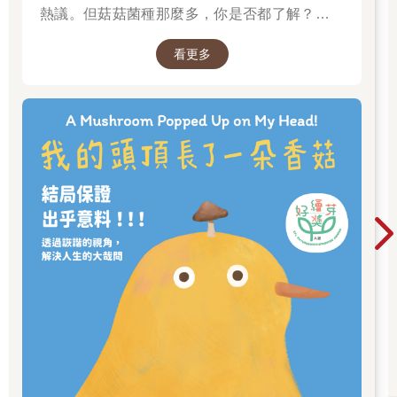
熱議。但菇菇菌種那麼多，你是否都了解？邀請
球表面沒有冰雪覆蓋的地方，大約有百分之六由住宅、醫院、辦
你一起來賞菇、識菇，更認識這多元的大自然。
公室、超級市場、工業區、體育設施、飯店、游泳池、火車站、
看更多
汽車、火車和地鐵所佔據，連潛艇和位置偏遠的研究中心和太空
站都屬於人造環境。
人類在約莫兩萬年前開始定居，於是有了這類棲息地的出
現，而且這種極度多樣化的生活空間一直在持續擴展當中。工業
化國家的人民，大概百分之九十的人生都在室內度過。因此，將
研究焦點放在對我們健康如此重要的生活空間，現在是時候了。
我們的家是氣候最極端的區域
若在課堂上問學生，地球上氣候最瘋狂的地方是哪裡？我們
可能聽到北極、亞馬遜地區或戈壁大沙漠這類的答案。但誰想得
到，我們在自己家裡創造出來的氣候，在自然界裡永遠不可能出
現？
假設在一個冷得什麼都會碎掉的冬日早晨，室外溫度攝氏零
下二十度，我們開窗透氣十五分鐘。接著關上窗戶，打開暖氣將
室內溫度控制在舒適的二十五度。我可想不到地球上有什麼地
方，可以在這麼短的時間內，達到四十五度的溫差。
再舉一個例子。在這麼有衝擊性的開窗透氣之後，家庭成員
團聚桌旁開始吃早餐。麵包屑掉在桌子上，接著是果醬和起司抹