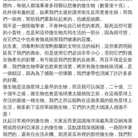
體內，每個人都滋養著多得難以想像的微生物（數量達十兆）。
此外很有趣的是，如果我們太過於講求衛生反而更會生病；而我
們一病倒，幫助我們重新站起來的，也總是細菌。
我不是一個怪咖學者，不會神化自己研究的東西。殺死這些可愛
的小畜牲，也是和這些微生物共同生活的一部分，因為很可惜，
在它們之中也有會徹底損害我們健康的惡魔。
抗生素、消毒劑和清潔劑都屬於文明生活的福利，這些東西明顯
延長了我們的壽命。但是使用它們必須非常小心，否則它們對微
生物產生的影響，有可能是我們想要的反效果。而且不僅是反效
果，我們微生物學家也愈來愈清楚，將所有微生物統統消滅，是
一個錯誤，因為為了捕殺一些壞菌，我們連帶也消滅了許許多多
的好菌。
微生物是這個星球上最早的生物，而且我可以保證，二十億、三
十億年之後，微生物也會是地球遭太陽燒毀之前，在這個星球上
存活的最後一種生物。我們之所以能夠在這個美麗的藍色星球上
生活，都多虧了這些單細胞生物，它們的大恩大德讓人感激不
盡！
比起日常相伴的微生物，大家反而更認識海洋深處馬里亞納海溝
裡或西伯利亞凍原上的微生物，這點讓我深感困擾。一路陪伴著
我們的，還有住在洗衣機、廚房菜瓜布裡的那些微生物，我們對