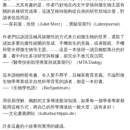
書……尤其有趣的是，作者巧妙地在內文中穿插與微生物主題有
關的各種研究成果，這讓艾格特能夠從自身的研究領域出發，對
讀者侃侃而談。
──茱莉葉．玫慈（Juliet Merz），實驗室期刊（Laborjournal）
作者們以詼諧且極具娛樂性的方式來介紹微生物的世界，選取了
諸如多重抗藥性細菌的形成、手機衛生的意義，或者眼鏡、手機
和聖水裡微生物等主題。……這是一本值得一讀且幽默萬分的好
書，書中列出多項研究與根據，卻完全不會冗長沉悶。
──《醫學技術助理專業與就業期刊》（MTA Dialog）
這本讀物輕鬆有趣、令人愛不釋手，且極富教育意義。不論對微
生物學專業或非自然科學背景的讀者，都是一本好書。
──《生物學色譜》（BioSpektrum）
用容易理解、幽默的文筆傳達艱深知識，如果每一個學者專家都
能用這種方式，將自己的所學傳達給一般大眾，該有多好！
──文化書薦網站（kulturbuchtipps.de）
許多逗趣的小故事與實用的建議。