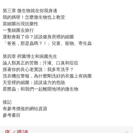
第三章 微生物就在你我身邊
我的媽呀！怎麼微生物也上教堂
當細菌出現抗藥性
一隻細菌去旅行
運動會殺了你？談談健身房裡的細菌
「爸爸，那是蟲嗎？！」兒童、寵物、寄生蟲
第四章 桿菌博士和病菌先生
論人類真正的苦難：汗液、口臭和痘痘
摸著你的良心老實說：我多常洗手？
洗衣機拉警報，為什麼剛洗好的衣服上有病菌
天堂裡的細菌：談談遠方的危險
星際蟲：和我們一起離開地球的微生物
後記
有參考價值的網站資源
參考書目
序／導讀