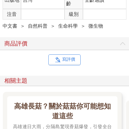
出版地
台灣
全齡適讀
是因為這些地方容易積灰塵，而且不太常清潔。這些室內微生物
齡
的食物來源，主要是人類和其寵物，但是空氣、室內灰塵、飲水
注音
級別
以及我們鞋底的髒污，或者從外面帶進來的食物，都共同餵養著
這個龐大的微生物王國。
中文書
＞
自然科普
＞
生命科學
＞
微生物
從這個角度看來，將自己的家，理解成腸道裡那個幾乎一刻
不得閒的忙碌世界，不是很合理嗎？一個錯綜複雜的微生物群
體，它們以此為家，是我們健康快樂的大功臣。
商品評價
「向你們的共生體（Symbioten）致敬吧！」二○○三年時，
獲得諾貝爾獎提名的美國生物學家傑弗里．戈登（Jeffrey L.
Gordon）在一篇學術論文中這麼呼籲。在十五年前，替我們的腸
寫評價
道菌群請命是一個獨特且大膽的舉動。如今，我們已經知道，細
菌、病毒以及寄生蟲對人體健康扮演多麼重要的角色。也許現在
也該是時候喊出：「尊重你們的微生物房客！」這個同樣大膽的
相關主題
要求了。
我們被與我們身體互動密切的微生物網絡包圍、進駐的觀
念，在半世紀以前根本還無法想像。但是，一棟房子或寓所為什
麼就不能有自己獨特的微生物基因組呢？
高雄長菇？關於菇菇你可能想知
雖然距離破解人體微生物基因組的奧祕，還需要一段很長的
道這些
時間，但是微生物學家早已看到了另一個新的研究領域：人造環
境微生物基因組（Built-Environment-Mikrobiom）。「人造環境」
高雄連日大雨，分隔島驚現香菇爆發，引發全台
（gebaute Umwelt）指的是一切經由人類所打造設立的環境，地