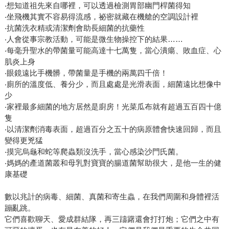
‧想知道祖先來自哪裡，可以透過檢測胃部幽門桿菌得知
‧坐飛機其實不容易得流感，祕密就藏在機艙的空調設計裡
‧抗菌洗衣精或清潔劑會助長細菌的抗藥性
‧人會從事宗教活動，可能是微生物操控下的結果……
‧每毫升聖水的帶菌量可能高達十七萬隻，當心潰瘍、敗血症、心
肌炎上身
‧眼鏡遠比手機髒，帶菌量是手機的兩萬四千倍！
‧廁所的溫度低、養分少，而且處處是光滑表面，細菌遠比想像中
少
‧家裡最多細菌的地方居然是廚房！光菜瓜布就有超過五百四十億
隻
‧以清潔劑消毒表面，超過百分之五十的病原體會快速回歸，而且
變得更兇猛
‧摸完烏龜和蛇等爬蟲類沒洗手，當心感染沙門氏菌。
‧媽媽的產道菌叢和母乳對寶寶的腸道菌幫助很大，是他一生的健
康基礎
數以兆計的病毒、細菌、真菌和寄生蟲，在我們周圍和身體裡活
蹦亂跳。
它們喜歡聊天、愛成群結隊，再三躊躇還會打打炮；它們之中有