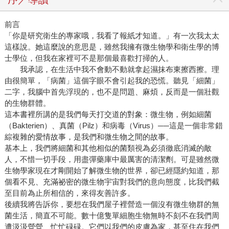
前言
「你是研究衛生的專家哦，我看了報紙才知道。」有一次我太太
這樣說。她這麼說的意思是，雖然我擁有微生物學和衛生學的博
士學位，但我在家裡可不是那個最喜歡打掃的人。
我承認，在生活中我不會動不動就拿起濕抹布東擦西擦。理
由很簡單，「病菌」這個字眼不會引起我的恐慌。聽見「細菌」
二字，我腦中首先浮現的，也不是問題、麻煩，反而是一個壯觀
的生物群體。
這本書裡所講的是我們每天打交道的對象：微生物，例如細菌
（Bakterien）、真菌（Pilz）和病毒（Virus）──這是一個非常錯
綜複雜的愛情故事，是我們和微生物之間的故事。
基本上，我們將細菌和其他相似的菌類視為必須徹底消滅的敵
人，不惜一切手段，用盡彈藥庫中最厲害的清潔劑。可是雖然微
生物學家現在才剛開始了解微生物的世界，卻已經隱約知道，那
個看不見、充滿祕密的微生物宇宙對我們的意向態度，比我們截
至目前為止所相信的，來得友善許多。
後續我將告訴你，要想在我們屋子裡營造一個沒有微生物群的無
菌生活，簡直不可能。數十億隻單細胞生物無時不刻不在我們周
遭汲汲營營、忙忙碌碌。它們以我們的皮膚為家，甚至住在我們