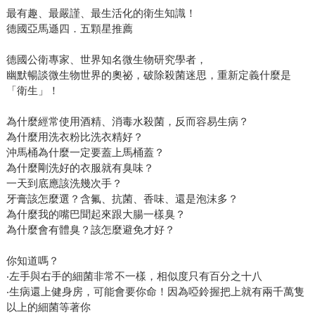
最有趣、最嚴謹、最生活化的衛生知識！
德國亞馬遜四．五顆星推薦
德國公衛專家、世界知名微生物研究學者，
幽默暢談微生物世界的奧祕，破除殺菌迷思，重新定義什麼是
「衛生」！
為什麼經常使用酒精、消毒水殺菌，反而容易生病？
為什麼用洗衣粉比洗衣精好？
沖馬桶為什麼一定要蓋上馬桶蓋？
為什麼剛洗好的衣服就有臭味？
一天到底應該洗幾次手？
牙膏該怎麼選？含氟、抗菌、香味、還是泡沫多？
為什麼我的嘴巴聞起來跟大腸一樣臭？
為什麼會有體臭？該怎麼避免才好？
你知道嗎？
‧左手與右手的細菌非常不一樣，相似度只有百分之十八
‧生病還上健身房，可能會要你命！因為啞鈴握把上就有兩千萬隻
以上的細菌等著你