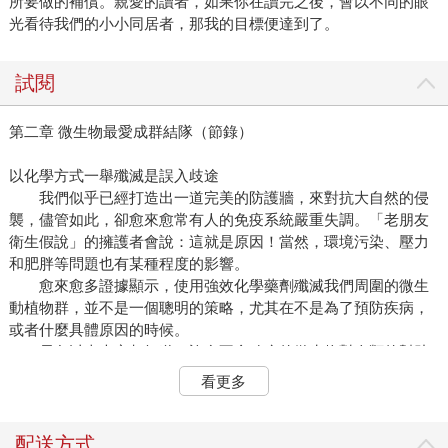
所要做的補償。親愛的讀者，如果你在讀完之後，會以不同的眼
光看待我們的小小同居者，那我的目標便達到了。
試閱
第二章 微生物最愛成群結隊（節錄）
以化學方式一舉殲滅是誤入歧途
我們似乎已經打造出一道完美的防護牆，來對抗大自然的侵
襲，儘管如此，卻愈來愈常有人的免疫系統嚴重失調。「老朋友
衛生假說」的擁護者會說：這就是原因！當然，環境污染、壓力
和肥胖等問題也有某種程度的影響。
愈來愈多證據顯示，使用強效化學藥劑殲滅我們周圍的微生
動植物群，並不是一個聰明的策略，尤其在不是為了預防疾病，
或者什麼具體原因的時候。
長久以來大家都知道，許多不會致病的微生物對人類的幫助
很大，例如增強我們的免疫系統。微生物研究的一個關鍵所知
看更多
是，我們的免疫系統其實不是防禦機制，反而比較像跟微生物合
作的溝通系統。溝通若只有單向，會是多麼令人氣餒沮喪，相信
每個人都清楚。
配送方式