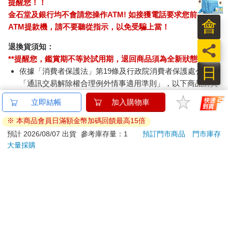
提醒您！！
金石堂及銀行均不會請您操作ATM! 如接獲電話要求您前往
會
ATM提款機，請不要聽從指示，以免受騙上當！
員
退換貨須知：
**提醒您，鑑賞期不等於試用期，退回商品須為全新狀態**
日
依據「消費者保護法」第19條及行政院消費者保護處公告之
「通訊交易解除權合理例外情事適用準則」，以下商品購買
後，除商品本身有瑕疵外，將不提供7天的猶豫期：
立即結帳
加入購物車
易於腐敗、保存期限較短或解約時即將逾期。（如：生
鮮食品）
※ 本商品會員日滿額金幣加碼回饋最高15倍
依消費者要求所為之客製化給付。（客製化商品）
預計 2026/08/07 出貨
參考庫存量：1
預訂門市商品
門市庫存
報紙、期刊或雜誌。（含MOOK、外文雜誌）
大量採購
經消費者拆封之影音商品或電腦軟體。
非以有形媒介提供之數位內容或一經提供即為完成之線
上服務，經消費者事先同意始提供。（如：電子書、電
子雜誌、下載版軟體、虛擬商品…等）
已拆封之個人衛生用品。（如：內衣褲、刮鬍刀、除毛
刀…等）