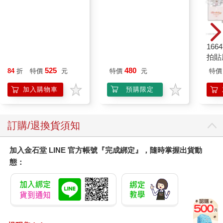
【13章】專業冰滴菓
水平檔案-色・愛・
1664
臻3入組(160ml/瓶)
落・夢-總集篇
拍貼
525
480
84
折
特價
元
特價
元
特價
加入購物車
預購限定
訂購/退換貨須知
加入金石堂 LINE 官方帳號『完成綁定』，隨時掌握出貨動
態：