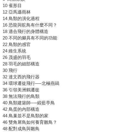
10 雀形目
12 亞馬遜雨林
14 鳥類的演化過程
16 恐龍與鴕鳥有什麼不同？
18 適合飛行的身體構造
20 不同的腳具有不同的功能
22 鳥類的感官
24 維生系統
26 茂盛的羽毛
28 羽毛的細部構造
30 飛行
32 達文西的飛行器
34 環球遷徙飛行──北極燕鷗
36 引領美洲鶴遷徙
38 無法飛行的鳥類
40 鳥類建築師──緞藍亭鳥
42 鳥蛋的內部構造
44 鳥巢並不是鳥類的家
46 雙角犀鳥如何養育雛鳥？
48 配對成鳥與雛鳥