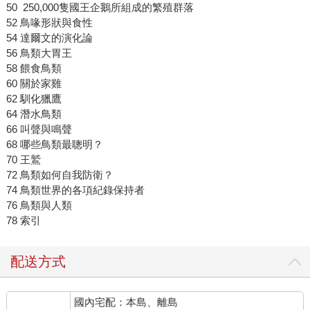
50 250,000隻國王企鵝所組成的繁殖群落
52 鳥喙形狀與食性
54 達爾文的演化論
56 鳥類大胃王
58 餵食鳥類
60 關於家雞
62 馴化獵鷹
64 潛水鳥類
66 叫聲與鳴聲
68 哪些鳥類最聰明？
70 王鷲
72 鳥類如何自我防衛？
74 鳥類世界的各項紀錄保持者
76 鳥類與人類
78 索引
配送方式
國內宅配：本島、離島