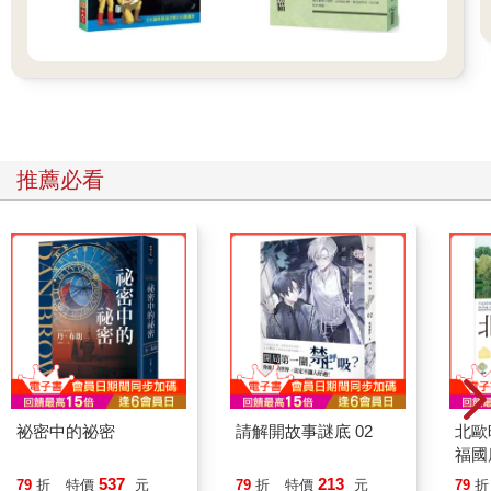
推薦必看
祕密中的祕密
請解開故事謎底 02
北歐
福國
537
213
79
折
特價
元
79
折
特價
元
79
折