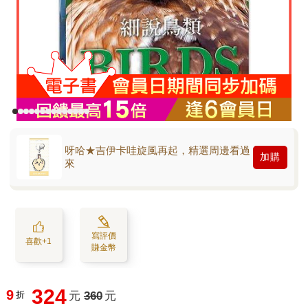
呀哈★吉伊卡哇旋風再起，精選周邊看過
加購
來
寫評價
喜歡+1
賺金幣
324
9
折
元
360
元