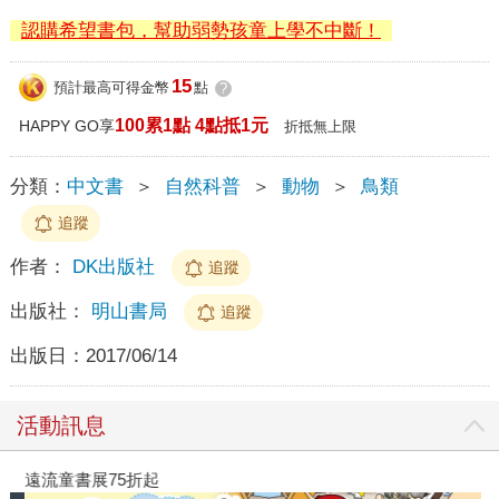
認購希望書包，幫助弱勢孩童上學不中斷！
15
預計最高可得金幣
點
?
100累1點 4點抵1元
HAPPY GO享
折抵無上限
分類：
中文書
＞
自然科普
＞
動物
＞
鳥類
追蹤
作者：
DK出版社
追蹤
出版社：
明山書局
追蹤
出版日：
2017/06/14
活動訊息
遠流童書展75折起