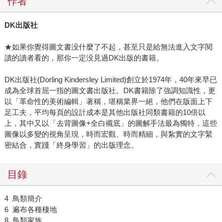
作者
DK
出版社
★如果你覺得圖文書没什麼了不起，甚至只是給無法進入文字閱
讀的讀者看的，那你一定没見過DK出版的書籍。
DK出版社(Dorling Kindersley Limited)創立於1974年，40年來早已
成為全球首屈一指的圖文書出版社。DK書籍除了強調知識性，更
以「革命性的美術編輯」著稱，堪稱業界一絕，他們在版面上下
足工夫，平均每頁的設計成本是其他出版社同類書籍的10倍以
上，其中又以「去背圖像+全白襯底」的圖解手法最為獨特，這些
圖像以多變的視角呈現，時而宏觀、時而精細，與紮實的文字緊
密結合，實踐「終身學習」的出版理念。
目錄
4 鳥類簡介
6 遍布各種棲地
8 鳥類家族