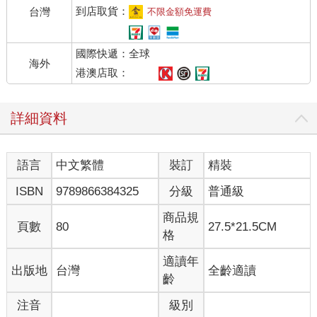
到店取貨：
台灣
不限金額免運費
國際快遞：全球
海外
港澳店取：
詳細資料
語言
中文繁體
裝訂
精裝
ISBN
9789866384325
分級
普通級
商品規
頁數
80
27.5*21.5CM
格
適讀年
出版地
台灣
全齡適讀
齡
注音
級別