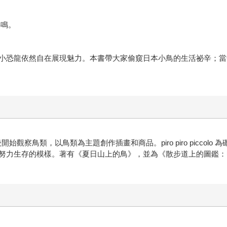
。
共鳴。
小恐龍依然自在展現魅力。本書帶大家偷窺日本小鳥的生活祕辛；當
始觀察鳥類，以鳥類為主題創作插畫和商品。piro piro picco
努力生存的模樣。著有《夏日山上的鳥》，並為《散步道上的圖鑑：明