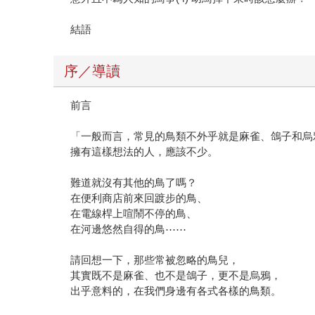
結語
序／導讀
前言
「一般而言，常見的鳥類不外乎就是麻雀、鴿子和烏
擁有這樣想法的人，應該不少。
難道就沒有其他的鳥了嗎？
在便利商店前來回踱步的鳥、
在電線桿上喧鬧不停的鳥、
在河邊悠然自得的鳥⋯⋯
請回想一下，那些常被忽略的鳥兒，
其實既不是麻雀、也不是鴿子，更不是烏鴉，
出乎意料的，在我們身邊有各式各樣的鳥類。