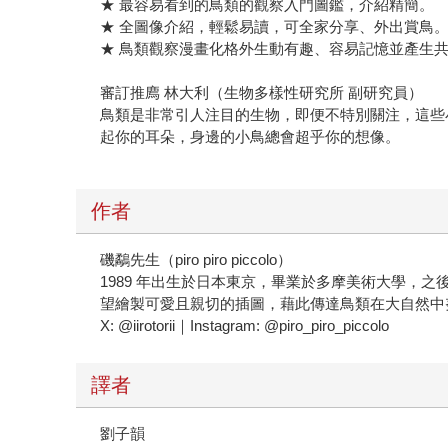
★ 最容易看到的鳥類的觀察入門圖鑑，介紹精簡。
★ 全圖像介紹，輕鬆易讀，可全家分享、外出賞鳥
★ 鳥類觀察漫畫化格外生動有趣、容易記憶並產生
審訂推廌 林大利（生物多樣性研究所 副研究員）
鳥類是非常引人注目的生物，即便不特別關注，這些
起你的耳朵，身邊的小鳥總會超乎你的想像。
作者
磯鷸先生（piro piro piccolo）
1989 年出生於日本東京，畢業於多摩美術大學，之後開
望繪製可愛且親切的插圖，藉此傳達鳥類在大自然中
X: @iirotorii｜Instagram: @piro_piro_piccolo
譯者
劉子韻