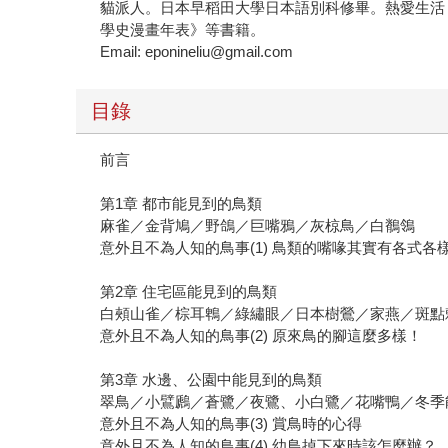
貓派人。日本早稻田大學日本語別科修畢。熱愛生活
學史漫畫年表》等書籍。
Email: eponineliu@gmail.com
目錄
前言
第1章 都市能見到的鳥類
麻雀／金背鳩／野鴿／巨嘴鴉／灰椋鳥／白鶺鴒
意外且不為人知的鳥事(1) 鳥類的嘴喙其實有各式各
第2章 住宅區能見到的鳥類
白頰山雀／棕耳鵯／綠繡眼／日本樹鶯／家燕／斑點
意外且不為人知的鳥事(2) 原來鳥的腳這麼多樣！
第3章 水邊、公園中能見到的鳥類
翠鳥／小鷿鷉／蒼鷺／夜鷺、小白鷺／花嘴鴨／冬季
意外且不為人知的鳥事(3) 賞鳥時的心得
意外且不為人知的鳥事(4) 幼鳥掉下來時該怎麼辦？