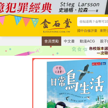
國中自修評量
東野
唯紅花綻放
奧德賽
會員獎勵
中文書
動漫ACG
親子