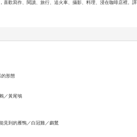
，喜歡寫作、閱讀、旅行、追火車、攝影、料理、浸在咖啡店裡。譯
樣的形態
鶇／黃尾鴝
能見到的雁鴨／白冠雞／鸕鶿