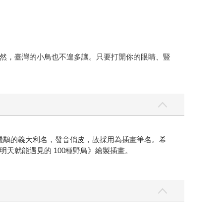
然，臺灣的小鳥也不遑多讓。只要打開你的眼睛、豎
lo 為磯鷸的義大利名，發音俏皮，故採用為插畫筆名。希
天就能遇見的 100種野鳥》繪製插畫。