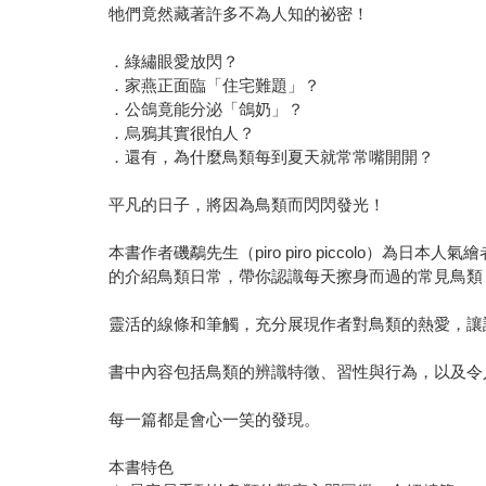
牠們竟然藏著許多不為人知的祕密！
．綠繡眼愛放閃？
．家燕正面臨「住宅難題」？
．公鴿竟能分泌「鴿奶」？
．烏鴉其實很怕人？
．還有，為什麼鳥類每到夏天就常常嘴開開？
平凡的日子，將因為鳥類而閃閃發光！
本書作者磯鷸先生（piro piro piccolo
的介紹鳥類日常，帶你認識每天擦身而過的常見鳥類
靈活的線條和筆觸，充分展現作者對鳥類的熱愛，讓
書中內容包括鳥類的辨識特徵、習性與行為，以及令
每一篇都是會心一笑的發現。
本書特色