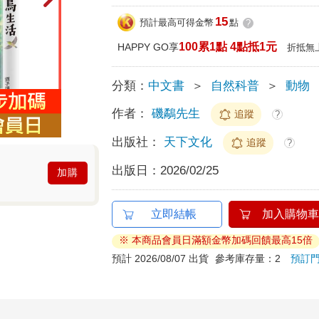
15
預計最高可得金幣
點
?
100累1點 4點抵1元
HAPPY GO享
折抵無
分類：
中文書
＞
自然科普
＞
動物
作者：
磯鷸先生
追蹤
?
出版社：
天下文化
追蹤
?
出版日：
2026/02/25
加購
立即結帳
加入購物車
※ 本商品會員日滿額金幣加碼回饋最高15倍
預計 2026/08/07 出貨
參考庫存量：2
預訂