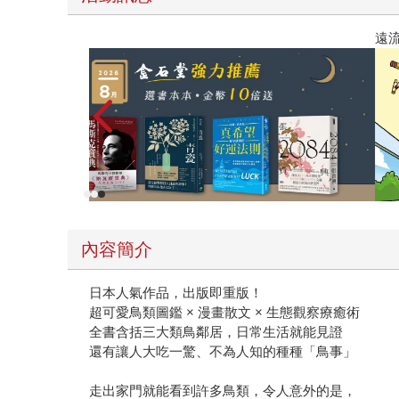
薦
遠流童書
內容簡介
日本人氣作品，出版即重版！
超可愛鳥類圖鑑 × 漫畫散文 × 生態觀察療癒術
全書含括三大類鳥鄰居，日常生活就能見證
還有讓人大吃一驚、不為人知的種種「鳥事」
走出家門就能看到許多鳥類，令人意外的是，