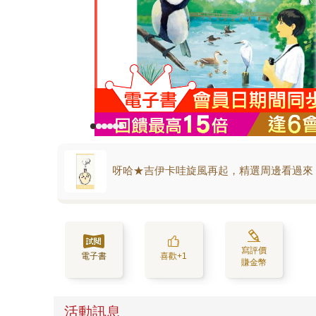
呀哈★吉伊卡哇旋風再起，精選周邊看過來
寫評價
電子書
喜歡+1
賺金幣
活動訊息