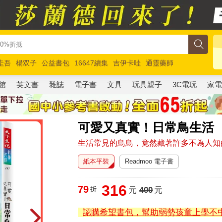
圭吾
楊双子
公益書包
16647續集
吉伊卡哇
通靈藥師
路邊攤新作
馬斯克
玩具總動員5
超慢跑
館
英文書
雜誌
電子書
文具
玩具親子
3C電玩
家
可愛又真實！日常鳥生活
生活常見的鳥鳥，竟然藏著許多不為人知
紙本平裝
Readmoo 電子書
316
79
折
元
400
元
認購希望書包，幫助弱勢孩童上學不