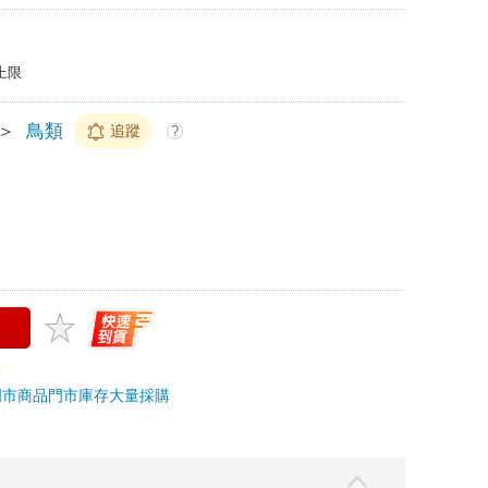
上限
＞
鳥類
追蹤
?
門市商品
門市庫存
大量採購