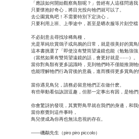
「應該如何開始觀察鳥類呢？」曾經有人這樣問過我
只要懷抱好奇心，將目光投向牠們就可以了。
去公園賞鳥吧！不需要特別下定決心，
只要利用上班、上學途中，甚至是晒衣服等片刻空檔
不必刻意去尋找珍稀鳥種，
光是單純欣賞鴿子或烏鴉的日常，就是很美好的賞鳥
這本書挑選了「即使沒有雙筒望遠鏡也能（勉勉強強
（當然如果有雙筒望遠鏡的話，會更好就是⋯⋯）。
當你對鳥類有更多認識時，見到牠們時不僅能推測牠
也能理解牠們行為背後的意義，進而獲得更多賞鳥的
當你遇見鳥兒，請務必留意牠們正在做什麽。
有些舉動看似詼諧逗趣，但那一定事出有因，是牠們
你會驚訝的發現，其實野鳥早就在我們的身邊，和我
當你察覺到這件事時，
鳥兒便成為你再也無法忽視的存在。
——磯鷸先生（piro piro piccolo）