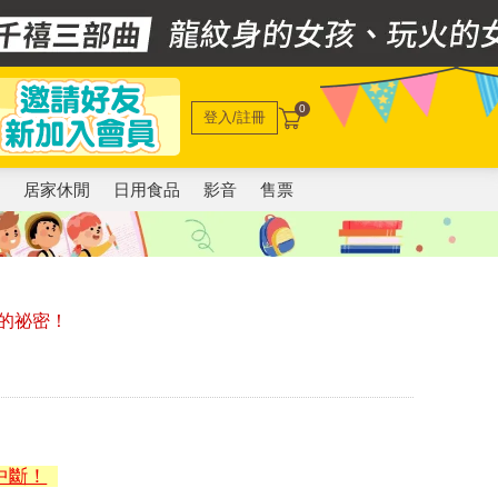
0
登入/註冊
電
居家休閒
日用食品
影音
售票
的祕密！
中斷！