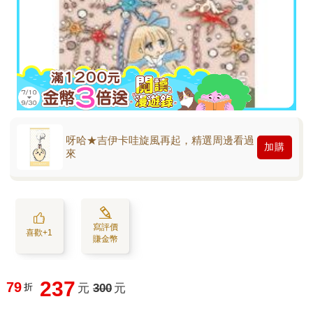
呀哈★吉伊卡哇旋風再起，精選周邊看過
加購
來
寫評價
喜歡+1
賺金幣
237
79
折
元
300
元