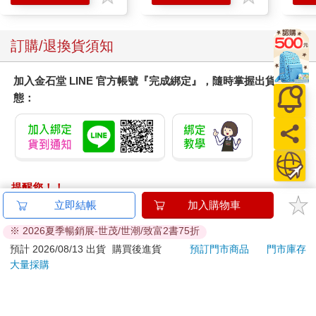
滋潤洗頭髮水/一般髮
質適用)
訂購/退換貨須知
加入金石堂 LINE 官方帳號『完成綁定』，隨時掌握出貨動
態：
提醒您！！
金石堂及銀行均不會請您操作ATM! 如接獲電話要求您前往
立即結帳
加入購物車
ATM提款機，請不要聽從指示，以免受騙上當！
※ 2026夏季暢銷展-世茂/世潮/致富2書75折
退換貨須知：
預計 2026/08/13 出貨
購買後進貨
預訂門市商品
門市庫存
大量採購
**提醒您，鑑賞期不等於試用期，退回商品須為全新狀態**
依據「消費者保護法」第19條及行政院消費者保護處公告之
「通訊交易解除權合理例外情事適用準則」，以下商品購買