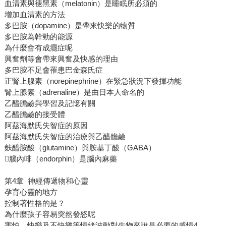
血清素與褪黑素（melatonin）是睡眠所必須的
增加血清素的方法
多巴胺（dopamine）是帶來快樂的物質
多巴胺為幹勁的能源
為什麼會有成癮症呢
興奮劑等會帶來興奮及快感的理由
多巴胺不足會罹患巴金森氏症
正腎上腺素（norepinephrine）在緊急狀況下發揮功能
腎上腺素（adrenaline）是由日本人命名的
乙醯膽鹼與學習及記憶有關
乙醯膽鹼的接受體
阿茲海默氏失智症的原因
阿茲海默氏失智症的治療與乙醯膽鹼
麩醯胺酸（glutamine）與胺基丁酸（GABA）
腦內啡（endorphin）是腦內麻藥
第4章 神經傳遞物和心靈
孕育心靈的地方
控制著性格的是？
為什麼孩子容易突然發怒呢
害怕、快樂及不快樂等情緒波動對生物來說是必要的感情4