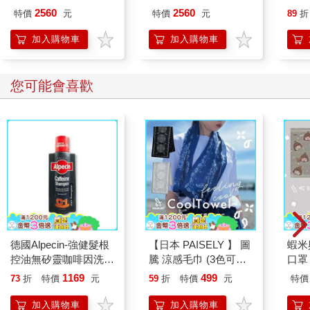
ED.5 條紋銀
ED.5 條紋黑
2560
2560
特價
元
特價
元
89
折
加入購物車
加入購物車
您可能會喜歡
德國Alpecin-強健髮根
【日本 PAISELY 】 圖
蝦米
控油無矽靈咖啡因洗髮
騰 涼感毛巾 (3色可選)
口罩
凝露375ml/瓶-C1強健
涼感毛巾 涼感巾 冰涼
1169
499
73
折
特價
元
59
折
特價
元
特價
髮根(護髮洗髮精/男士
巾 日本涼感毛巾 運動
調理頭皮洗髮液/0矽靈
毛巾
加入購物車
加入購物車