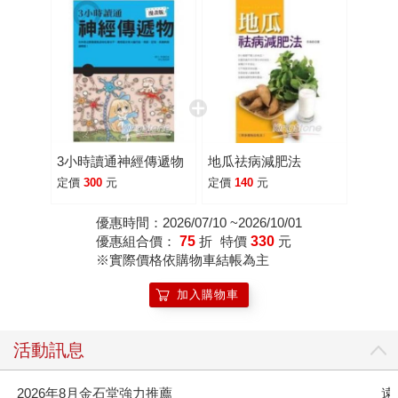
3小時讀通神經傳遞物
地瓜祛病減肥法
定價
300
元
定價
140
元
優惠時間：2026/07/10 ~2026/10/01
優惠組合價：
75
折
特價
330
元
※實際價格依購物車結帳為主
加入購物車
活動訊息
2026年8月金石堂強力推薦
遠