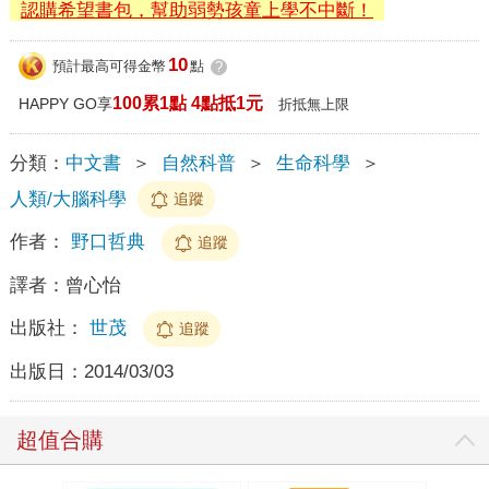
認購希望書包，幫助弱勢孩童上學不中斷！
10
預計最高可得金幣
點
?
100累1點 4點抵1元
HAPPY GO享
折抵無上限
分類：
中文書
＞
自然科普
＞
生命科學
＞
人類/大腦科學
追蹤
作者：
野口哲典
追蹤
譯者：
曾心怡
出版社：
世茂
追蹤
出版日：
2014/03/03
超值合購