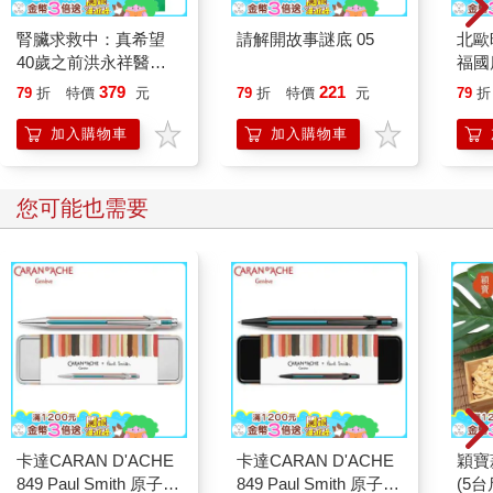
腎臟求救中：真希望
請解開故事謎底 05
北歐
40歲之前洪永祥醫師
福國
就告訴我這些事
379
221
79
折
特價
元
79
折
特價
元
79
折
加入購物車
加入購物車
您可能也需要
卡達CARAN D'ACHE
卡達CARAN D'ACHE
穎寶
849 Paul Smith 原子筆
849 Paul Smith 原子筆
(5台