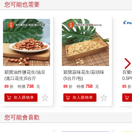
您可能也需要
穎寶油炸鹽花生/油豆
穎寶蒜味花生/蒜頭味
百樂
(進口花生)5台斤
(5台斤/包)
0.5
桃(限
738
758
89
折
特價
元
89
折
特價
元
85
折
加入購物車
加入購物車
您可能會喜歡