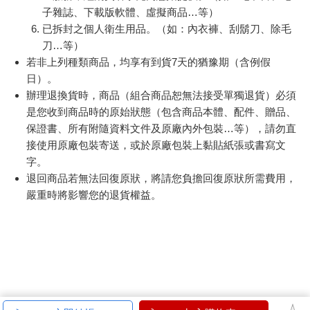
子雜誌、下載版軟體、虛擬商品…等）
已拆封之個人衛生用品。（如：內衣褲、刮鬍刀、除毛
刀…等）
若非上列種類商品，均享有到貨7天的猶豫期（含例假
日）。
辦理退換貨時，商品（組合商品恕無法接受單獨退貨）必須
是您收到商品時的原始狀態（包含商品本體、配件、贈品、
保證書、所有附隨資料文件及原廠內外包裝…等），請勿直
接使用原廠包裝寄送，或於原廠包裝上黏貼紙張或書寫文
字。
退回商品若無法回復原狀，將請您負擔回復原狀所需費用，
嚴重時將影響您的退貨權益。