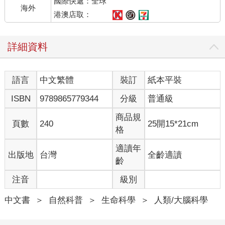
國際快遞：全球
海外
港澳店取：
詳細資料
語言
中文繁體
裝訂
紙本平裝
ISBN
9789865779344
分級
普通級
商品規
頁數
240
25開15*21cm
格
適讀年
出版地
台灣
全齡適讀
齡
注音
級別
中文書
＞
自然科普
＞
生命科學
＞
人類/大腦科學