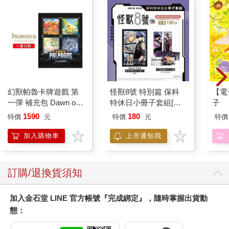
幻獸帕魯卡牌遊戲 第
怪獸8號 特別篇 保科
【電
一彈 補充包 Dawn of
特休日小冊子套組[限
子
Palpagos（日文版一
加購]
1590
180
特價
元
特價
元
特價
盒）
加入購物車
上市通知我
訂購/退換貨須知
加入金石堂 LINE 官方帳號『完成綁定』，隨時掌握出貨動
態：