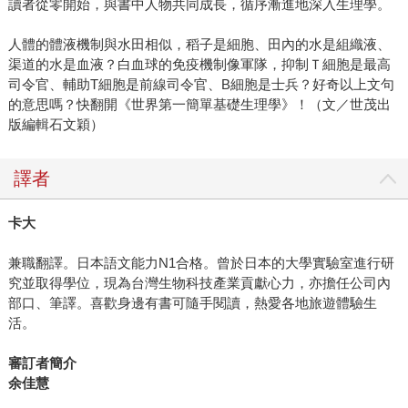
讀者從零開始，與書中人物共同成長，循序漸進地深入生理學。
人體的體液機制與水田相似，稻子是細胞、田內的水是組織液、
渠道的水是血液？白血球的免疫機制像軍隊，抑制Ｔ細胞是最高
司令官、輔助T細胞是前線司令官、B細胞是士兵？好奇以上文句
的意思嗎？快翻開《世界第一簡單基礎生理學》！（文／世茂出
版編輯石文穎）
譯者
卡大
兼職翻譯。日本語文能力N1合格。曾於日本的大學實驗室進行研
究並取得學位，現為台灣生物科技產業貢獻心力，亦擔任公司內
部口、筆譯。喜歡身邊有書可隨手閱讀，熱愛各地旅遊體驗生
活。
審訂者簡介
余佳慧