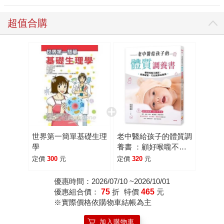
超值合購
世界第一簡單基礎生理
老中醫給孩子的體質調
學
養書 ：顧好喉嚨不感
冒，營養配餐、穴位按
定價
300
元
定價
320
元
摩這樣做
優惠時間：2026/07/10 ~2026/10/01
優惠組合價：
75
折
特價
465
元
※實際價格依購物車結帳為主
加入購物車