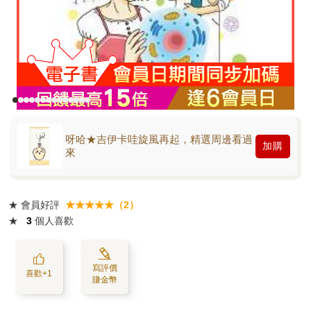
呀哈★吉伊卡哇旋風再起，精選周邊看過
加購
來
★
會員好評
★★★★★（2）
★
3
個人喜歡
寫評價
喜歡+1
賺金幣