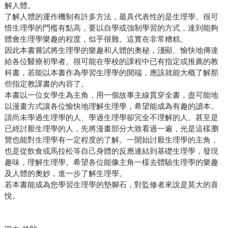
解人體。
了解人體的運作機制有許多方法，最具代表性的是生理學。很可
惜生理學的門檻有點高，要以自學或強制學習的方式，達到能夠
體會生理學樂趣的程度，似乎很難。這實在非常糟糕。
因此本書嘗試將生理學的樂趣和人體的奧秘，淺顯、愉快地傳達
給各位醫療初學者。很可能在學校的課程中已有指定或推薦的教
科書，若能以本書作為學習生理學的開端，應該就能大概了解那
些指定教課書的內容了。
本書以一位女學生為主角，用一個故事主線貫穿全書，盡可能地
以漫畫方式讓各位愉快地理解生理學，希望能成為有趣的讀本。
請尚未學過生理學的人、學過生理學卻完全不理解的人、甚至是
已經討厭生理學的人，先將漫畫部分大致看過一遍，光是這樣瀏
覽也能對生理學有一定程度的了解。一開始討厭生理學的主角，
也是從飲食或馬拉松等自己身體的反應連結到基礎生理學，發現
趣味，理解生理學。希望各位能像主角一樣去體驗生理學的樂趣
及人體的奧妙，進一步了解生理學。
若本書能成為您學習生理學的墊腳石，對監修者來說是莫大的喜
悅。