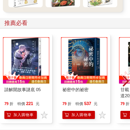
推薦必看
請解開故事謎底 05
祕密中的祕密
廿載
道2
221
537
79
折
特價
元
79
折
特價
元
79
折
加入購物車
加入購物車