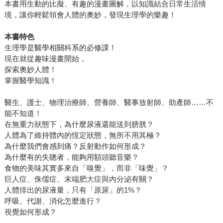
本書用生動的比擬、有趣的漫畫圖解，以知識結合日常生活情
境，讓你輕鬆領會人體的奧妙，發現生理學的樂趣！
本書特色
生理學是醫學相關科系的必修課！
現在就從趣味漫畫開始，
探索奧妙人體！
掌握醫學知識！
醫生、護士、物理治療師、營養師、醫事放射師、助產師……不
能不知道！
在無重力狀態下，為什麼尿液還能送到膀胱？
人體為了維持體內的恆定狀態，無所不用其極？
為什麼我們會感到痛？反射動作如何形成？
為什麼有的失聰者，能夠用額頭聽音樂？
食物的美味其實多來自「嗅覺」，而非「味覺」？
巨人症、侏儒症、末端肥大症與內分泌有關？
人體排出的尿液量，只有「原尿」的1%？
呼吸、代謝、消化怎麼進行？
視覺如何形成？