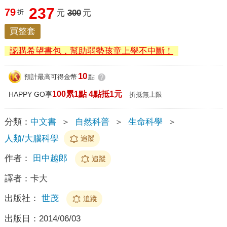
237
79
折
元
300
元
買整套
認購希望書包，幫助弱勢孩童上學不中斷！
10
預計最高可得金幣
點
?
100累1點 4點抵1元
HAPPY GO享
折抵無上限
分類：
中文書
＞
自然科普
＞
生命科學
＞
人類/大腦科學
追蹤
作者：
田中越郎
追蹤
譯者：
卡大
出版社：
世茂
追蹤
出版日：
2014/06/03