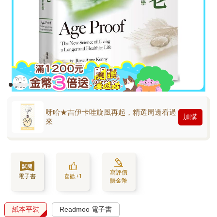
呀哈★吉伊卡哇旋風再起，精選周邊看過
加購
來
寫評價
電子書
喜歡+1
賺金幣
紙本平裝
Readmoo 電子書