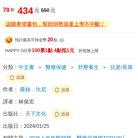
434
79
折
元
550
元
認購希望書包，幫助弱勢孩童上學不中斷！
20
預計最高可得金幣
點
?
100累1點 4點抵1元
HAPPY GO享
折抵無上限
分類：
中文書
＞
醫療保健
＞
舒壓養生
＞
抗老/長壽
追蹤
作者：
蘿絲．坎尼
追蹤
譯者：
林俊宏
出版社：
天下文化
追蹤
出版日：
2024/01/25