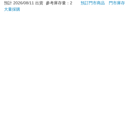
預計 2026/08/11 出貨
參考庫存量：2
預訂門市商品
門市庫存
大量採購
訂購/退換貨須知
加入金石堂 LINE 官方帳號『完成綁定』，隨時掌握出貨動
態：
提醒您！！
金石堂及銀行均不會請您操作ATM! 如接獲電話要求您前往
ATM提款機，請不要聽從指示，以免受騙上當！
退換貨須知：
**提醒您，鑑賞期不等於試用期，退回商品須為全新狀態**
依據「消費者保護法」第19條及行政院消費者保護處公告之
「通訊交易解除權合理例外情事適用準則」，以下商品購買
後，除商品本身有瑕疵外，將不提供7天的猶豫期：