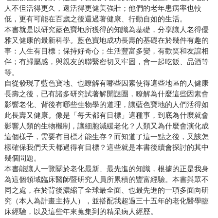
人不但活得更久，還活得更健美強壯；他們的老年患病率也較
低，更有可能在百歲之後還過著健康、行動自如的生活。
本書就是以研究藍色寶地所獲得的知識為基礎，分享讓人老得優
雅又健康的最新科學。藍色寶地成功長壽的基礎在於幾件有趣的
事：人生有目標；保持好奇心；生活豐富多變，有歡笑和友誼相
伴；有歸屬感，與親友的聯繫密切又牢固，會一起吃飯、品酒等
等。
自從發現了藍色寶地、也瞭解有哪些因素使得這些地區的人健康
長壽之後，已有諸多研究試著解開謎團，瞭解為什麼這些因素會
影響老化、背後有哪些生物學的道理，讓藍色寶地的人們活得如
此長壽又健康。像是「每天都有目標」這種事，到底為什麼就會
影響人類的生物機制，讓細胞減緩老化？人類又為什麼會演化成
這個樣子，需要有目標才能生存？而知道了這一點之後，又該怎
樣確保我們天天都過得有目標？這些就是本書後續會探討的其中
幾個問題。
本書能讓人一覽關於老化最新、最先進的知識，根據的正是我身
為這個領域臨床醫師暨研究人員所累積的豐富經驗。本書與眾不
同之處，在於背後濃縮了全球最全面、也最先進的一項多面向研
究（本人為計畫主持人），並搭配我超過三十五年的老化醫學臨
床經驗，以及這些年來蒐集到的精采病人經歷。