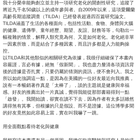
我十分榮幸能夠創立並主持一項研究老化的開創性研究，追蹤了
將近九千名50歲以上的成年參與者。自2009年以來，這項愛爾蘭
高齡長期追蹤調查（TILDA）已經發表超過四百篇研究論文。
TILDA涵蓋了生活的各種面向，包括性活動、食物、身體與大腦
的健康、遺傳學、童年經歷、期望、友誼、財務等等，勾勒出一
幅複雜的情景，解釋人類究竟為何、又是如何老化。老化絕非單
一因素所致，而是結合了多種因素，而且許多都是人力能夠操
控。
以TILDA和其他類似的相關研究為依據，我很仔細確保了本書內
容嚴謹，言必有據，絕無「假新聞」。我也盡力釐清各項資訊背
後的證據是否扎實，只要仍屬於猜測的資訊，便不會列入。我之
所以如此強調這一點，是因為在美國的一位好友最近向我推薦，
說有一本暢銷著作真是「太棒了」，談的主題就是健康與幸福
感。好友的推薦出於一片真誠，覺得我能從那部書籍得到一點
「啟發」。我開始讀，卻實在讀不下去，因為作者有太多話雖然
講得煞有其事，但根據的只是假設、而不是證據。這位博學多聞
的好友竟然如此容易上當，實在叫我嚇了一跳。
用全面觀點看待老化與健康