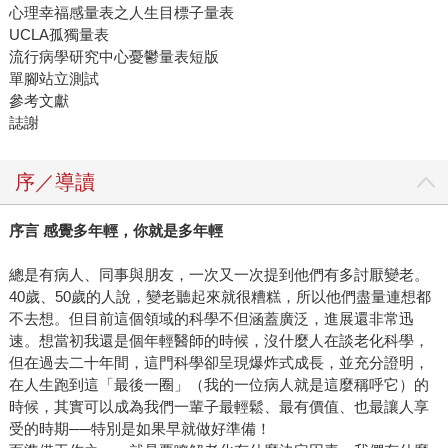
心理幸福感量表之人生目標子量表
UCLA孤獨量表
流行病學研究中心憂鬱量表短版
單腳站立測試
參考文獻
誌謝
序／導讀
序言 感覺多年輕，你就是多年輕
總是有病人、同事與朋友，一次又一次提到他們有多討厭變老。
40歲、50歲的人說，變老聽起來就很糟糕，所以他們盡量連想都
不去想。但目前這個領域的科學不但涵蓋廣泛，進展還非常迅
速。想當初我還是個年輕醫師的時候，沒什麼人在談老化科學，
但在過去二十年間，這門科學卻呈現爆炸式成長，並充分證明，
在人生跑到這「最後一圈」（我的一位病人就是這麼稱呼它）的
時候，其實可以成為我們一輩子最輕鬆、最有價值、也最讓人享
受的時期──特別是如果早就做好準備！