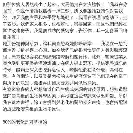
但那位病人居然就坐了起來，大罵他實在太沒禮貌：「我就在你
眼前，你說什麼話我聽得一清二楚，所以要說話就請你對著我
說。昨天我的左手和左手臂都能動了，我還在護理師協助下，走
了四步。我們家人很多，也很幫忙，我要回家，而且他們已經在
幫忙改建房子。我是個成功的藝術家，告訴你，我一定會重回繪
畫生涯！」
她那份精神與活力，讓我簡直想為她歡呼鼓掌——我現在一想到
那場景，還是喜上心頭。如今我們已經很習慣讓病人參與照護流
程，民眾也很容易在網際網路瞭解相關資訊。此外，醫療從業人
員也受到更完整的溝通訓練，在病人提出選項、提供完整資訊的
時候，能夠更深入去瞭解這個人，瞭解他們在意什麼、為何在
意、有何期許，以及又是怎樣的人生經歷塑造了他們現在的樣子
與所下的決定，最後再由醫病雙方共同做出決策。
有愈來愈多病人都想知道自己生病或失調的背後原因，想知道那
些問題背後的生物科學因素，再根據這些資訊來做出判斷。所以
我在這本書裡，除了會提到與老化相關的臨床疾病，也會搭配討
論這些改變背後的生物學原理。
80%的老化是可掌控的