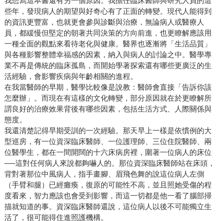
我想寫這本書還有另一個原因。我擔任臨床醫師與研究人員的這
些年，發現病人的期望與好奇心有了正面的轉變。現代人能得到
的資訊更豐富，也就更會參與診斷與治療，無論病人或醫療人
員，都緩慢但堅定的朝著共同決策的方向前進，也更瞭解應該用
一種全面的觀點來看待老化與健康。醫界也逐漸將「生活品質」
與各種影響整體幸福感的因素，納入與病人的討論之中。醫學專
業不再是傳統的臨床孤島，而開始學著探索還有哪些更廣泛的生
活經驗，會影響疾病與年齡相關的進程。
在我當醫師的早期，醫學比較像是說教：醫師會直接「告訴你該
怎麼辦」。而現在有這樣的文化轉變，部分原因就在於更瞭解所
謂良好的治療效果背後有哪些因素，包括生活方式、人際關係與
態度。
我還清楚記得早期受訓的一次經驗。那天早上一樣是依慣例的大
型巡房，有一位資深臨床醫師、一位護理師、三位住院醫師、兩
位醫學生，都在一間開闊的十六床病房裡，圍著一位病人的床位
──這對任何病人來說都夠嚇人的。那位資深臨床醫師站在床頭，
背對著那位中風病人，指手畫腳、眉飛色舞的說這位病人左側
（手臂和腿）已經癱瘓，復原的可能性不高，並且照她受傷的程
度看來，智力應該也會受到影響，而這一切都是他一看了腦部掃
描就知道的事。資深臨床醫師還說，這位病人以後不可能獨立生
活了，很可能得住進照護機構。