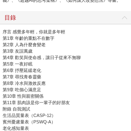
義》、《超越AI的思考架構》、《如何讓人改變想法》等書。
目錄
序言 感覺多年輕，你就是多年輕
第1章 年齡的重點不在數字
第2章 人為什麼會變老
第3章 友誼萬歲
第4章 歡笑與使命感，讓日子從來不無聊
第5章 一夜好眠
第6章 抒壓延緩老化
第7章 尋找青春靈藥
第8章 冷水與激效反應
第9章 吃個心滿意足
第10章 性與親密關係
第11章 肌肉該是你一輩子的好朋友
附錄 自我測試
生活品質量表（CASP-12）
賓州憂慮量表（PSWQ-A）
老化感知量表