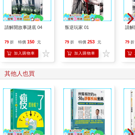
請解開故事謎底 04
叛逆玩家 01
請解
150
253
79
折
特價
元
79
折
特價
元
79
折
加入購物車
加入購物車
其他人也買