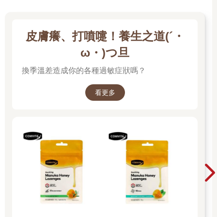
皮膚癢、打噴嚏！養生之道(´・
ω・)つ旦
換季溫差造成你的各種過敏症狀嗎？
看更多