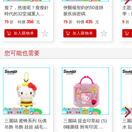
瘦了，然後呢？瘦瘦針
俠醫楊智鈞的50道靜
主題
時代的32堂減重人生
脈疾病密碼
學：
課
升效
356
435
79
折
特價
元
79
折
特價
元
9
折
力。
加入購物車
加入購物車
您可能也需要
三麗鷗 蜜蜂系列 玩偶
三麗鷗 提盒印章組 (S)
三麗
吊飾 吊飾 娃娃 絨毛玩
8種圖樣 附有印泥 手
水 