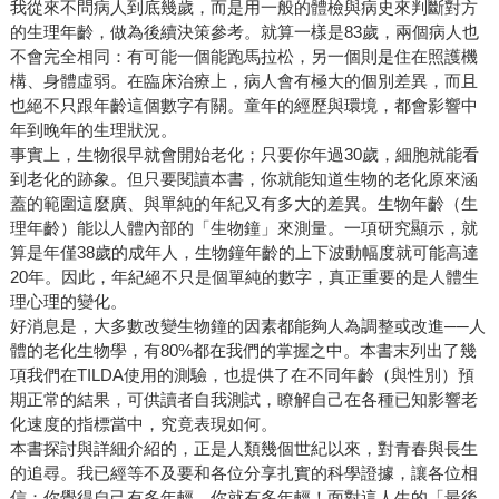
我從來不問病人到底幾歲，而是用一般的體檢與病史來判斷對方
的生理年齡，做為後續決策參考。就算一樣是83歲，兩個病人也
不會完全相同：有可能一個能跑馬拉松，另一個則是住在照護機
構、身體虛弱。在臨床治療上，病人會有極大的個別差異，而且
也絕不只跟年齡這個數字有關。童年的經歷與環境，都會影響中
年到晚年的生理狀況。
事實上，生物很早就會開始老化；只要你年過30歲，細胞就能看
到老化的跡象。但只要閱讀本書，你就能知道生物的老化原來涵
蓋的範圍這麼廣、與單純的年紀又有多大的差異。生物年齡（生
理年齡）能以人體內部的「生物鐘」來測量。一項研究顯示，就
算是年僅38歲的成年人，生物鐘年齡的上下波動幅度就可能高達
20年。因此，年紀絕不只是個單純的數字，真正重要的是人體生
理心理的變化。
好消息是，大多數改變生物鐘的因素都能夠人為調整或改進──人
體的老化生物學，有80%都在我們的掌握之中。本書末列出了幾
項我們在TILDA使用的測驗，也提供了在不同年齡（與性別）預
期正常的結果，可供讀者自我測試，瞭解自己在各種已知影響老
化速度的指標當中，究竟表現如何。
本書探討與詳細介紹的，正是人類幾個世紀以來，對青春與長生
的追尋。我已經等不及要和各位分享扎實的科學證據，讓各位相
信：你覺得自己有多年輕，你就有多年輕！面對這人生的「最後