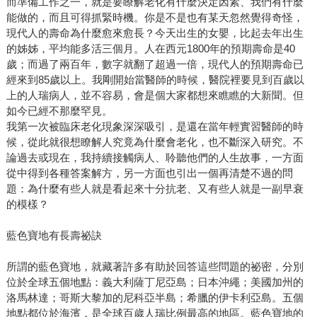
而準備工作之一，就是要瞭解老化有什麼決定因素、我們有什麼
能做的，而且可得抓緊時機。你是不是也有某天忽然覺得奇怪，
現代人的壽命為什麼愈來愈長？今天出生的女嬰，比起去年出生
的姊姊，平均能多活三個月。人在西元1800年的預期壽命是40
歲；而過了兩百年，數字就翻了超過一倍，現代人的預期壽命已
經來到85歲以上。我剛開始當醫師的時候，醫院裡要見到百歲以
上的人瑞病人，並不容易，會是個大家都想來瞧瞧的大新聞。但
如今已經不那麼罕見。
我第一次被臨床老化現象深深吸引，是還在當年輕實習醫師的時
候，從此就很想瞭解人究竟為什麼會老化，也不斷深入研究。不
論過去或現在，我持續接觸病人、聆聽他們的人生故事，一方面
從中得到各種答案解方，另一方面也引出一個再清楚不過的問
題：為什麼有些人就是看起來十分抗老、又有些人就是一副早衰
的模樣？
藍色寶地有長壽祕訣
所謂的藍色寶地，就藏著許多有助於回答這些問題的祕密，分別
位於全球五個地點：義大利薩丁尼亞島；日本沖繩；美國加州的
洛馬林達；哥斯大黎加的尼科亞半島；希臘的伊卡利亞島。五個
地點都位於海濱，是全球百歲人瑞比例最高的地區。藍色寶地的