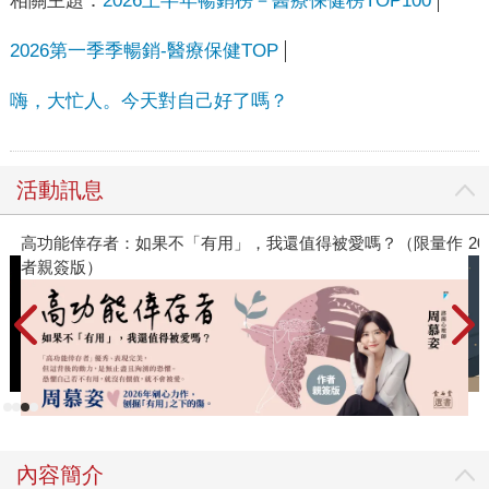
相關主題：
2026上半年暢銷榜－醫療保健榜TOP100
2026第一季季暢銷-醫療保健TOP
嗨，大忙人。今天對自己好了嗎？
活動訊息
高功能倖存者：如果不「有用」，我還值得被愛嗎？（限量作
2
者親簽版）
內容簡介