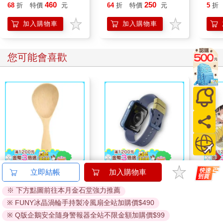
偶 凱蒂貓 美樂蒂 布丁
帳印章 迷你印章 印章
貼 
460
250
68
折
特價
元
64
折
特價
元
5
折
狗 大耳狗 酷洛米
組 凱蒂貓 美樂蒂 大耳
美樂
狗 酷洛米
加入購物車
加入購物車
您可能會喜歡
山毛櫸站立飯匙-3入組
悠遊卡錶帶－藍色
驀然
立即結帳
加入購物車
（20mm適用）
※ 下方點圖前往本月金石堂強力推薦
788
490
66
折
特價
元
特價
元
特價
※ FUNY冰晶渦輪手持製冷風扇全站加購價$490
加入購物車
加入購物車
※ Q版企鵝安全隨身警報器全站不限金額加購價$99