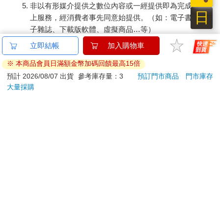
非以有形媒介提供之數位內容或一經提供即為完成之線
日
上服務，經消費者事先同意始提供。（如：電子書、電
子雜誌、下載版軟體、虛擬商品…等）
已拆封之個人衛生用品。（如：內衣褲、刮鬍刀、除毛
立即結帳
加入購物車
刀…等）
※ 本商品會員日滿額金幣加碼回饋最高15倍
若非上列種類商品，均享有到貨7天的猶豫期（含例假
日）。
預計 2026/08/07 出貨
參考庫存量：3
預訂門市商品
門市庫存
大量採購
辦理退換貨時，商品（組合商品恕無法接受單獨退貨）必須
是您收到商品時的原始狀態（包含商品本體、配件、贈品、
保證書、所有附隨資料文件及原廠內外包裝…等），請勿直
接使用原廠包裝寄送，或於原廠包裝上黏貼紙張或書寫文
字。
退回商品若無法回復原狀，將請您負擔回復原狀所需費用，
嚴重時將影響您的退貨權益。