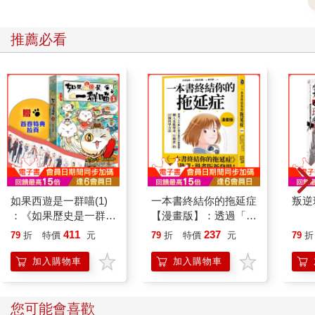
推薦必看
如果西遊是一群喵(1)
一本書終結你的拖延症
叛逆
：《如果歷史是一群
【漫畫版】：透過「小
喵》作者最新力作，附
行動」打開大腦的行動
411
237
79
折
特價
元
79
折
特價
元
79
折
【首卷特典】拉頁
開關，懶人也能變身
「行動派」的37個科
加入購物車
加入購物車
學方法
您可能會喜歡