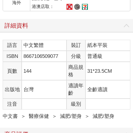
海外
港澳店取：
詳細資料
語言
中文繁體
裝訂
紙本平裝
ISBN
8667106509077
分級
普通級
商品規
頁數
144
31*23.5CM
格
適讀年
出版地
台灣
全齡適讀
齡
注音
級別
中文書
＞
醫療保健
＞
減肥/塑身
＞
減肥/塑身