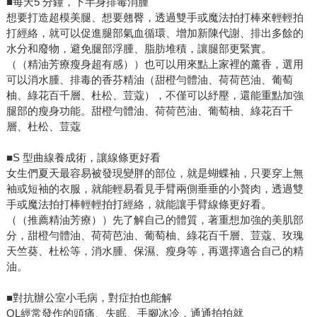
■每天5 分鐘，下半身排毒消腫
想要打造超模美腿、想要翹臀，透過雙手或魔法拍打棒來輕輕拍
打經絡，就可以促進腿部氣血循環、增加新陳代謝、排出多餘的
水分和廢物，避免腿部浮腫、脂肪堆積，讓腿部更緊實。
（（精油芳療瘦身超有感））也可以用來點上家裡的薰香，選用
可以消水腫、排毒的香芬精油（甜橙勻體油、荷荷芭油、葡萄
柚、綠花百千層、杜松、荳蔻），不僅可以紓壓，還能重點加強
腿部的瘦身功能。甜橙勻體油、荷荷芭油、葡萄柚、綠花百千
層、杜松、荳蔻
■S 型曲線養成術，讓線條更好看
女生們夏天最容易被發現變胖的部位，就是蝴蝶袖，只要穿上無
袖或短袖的衣服，就能輕易看見手臂兩側垂垂的小贅肉，透過雙
手或魔法拍打棒輕輕拍打經絡，就能讓手臂線條更好看。
（（推薦精油芳療））先了解自己的體質，著重想加強的美肌部
分，甜橙勻體油、荷荷芭油、葡萄柚、綠花百千層、荳蔻、玫瑰
天竺葵、杜松等，消水腫、保濕、瘦身等，再選擇適合自己的精
油。
■對抗辦公室小毛病，對症拍也能解
OL經常發作的頭痛、失眠、手腳冰冷，通通拍拍就