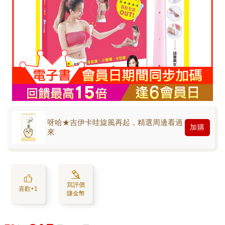
呀哈★吉伊卡哇旋風再起，精選周邊看過
加購
來
寫評價
喜歡+1
賺金幣