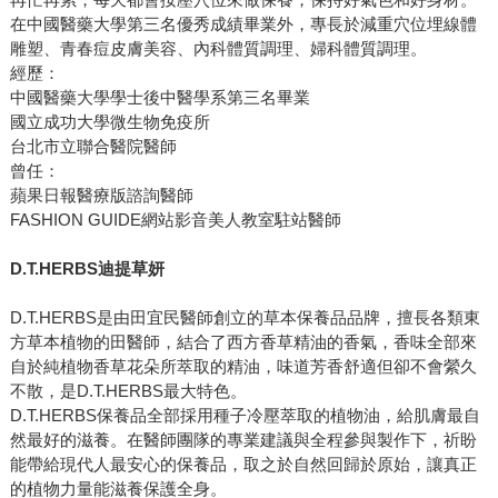
在中國醫藥大學第三名優秀成績畢業外，專長於減重穴位埋線體
雕塑、青春痘皮膚美容、內科體質調理、婦科體質調理。
經歷：
中國醫藥大學學士後中醫學系第三名畢業
國立成功大學微生物免疫所
台北市立聯合醫院醫師
曾任：
蘋果日報醫療版諮詢醫師
FASHION GUIDE網站影音美人教室駐站醫師
D.T.HERBS迪提草妍
D.T.HERBS是由田宜民醫師創立的草本保養品品牌，擅長各類東
方草本植物的田醫師，結合了西方香草精油的香氣，香味全部來
自於純植物香草花朵所萃取的精油，味道芳香舒適但卻不會縈久
不散，是D.T.HERBS最大特色。
D.T.HERBS保養品全部採用種子冷壓萃取的植物油，給肌膚最自
然最好的滋養。在醫師團隊的專業建議與全程參與製作下，祈盼
能帶給現代人最安心的保養品，取之於自然回歸於原始，讓真正
的植物力量能滋養保護全身。