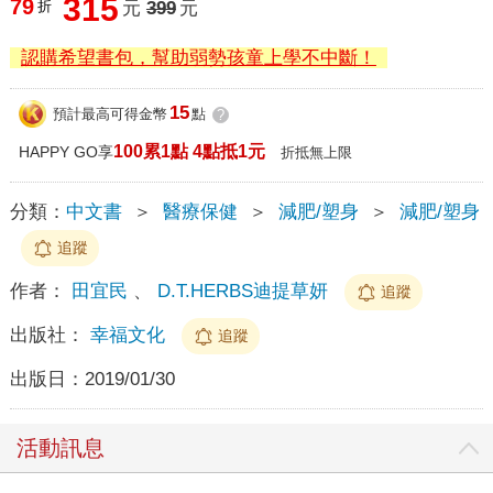
315
79
折
元
399
元
認購希望書包，幫助弱勢孩童上學不中斷！
15
預計最高可得金幣
點
?
100累1點 4點抵1元
HAPPY GO享
折抵無上限
分類：
中文書
＞
醫療保健
＞
減肥/塑身
＞
減肥/塑身
追蹤
作者：
田宜民
、
D.T.HERBS迪提草妍
追蹤
出版社：
幸福文化
追蹤
出版日：
2019/01/30
活動訊息