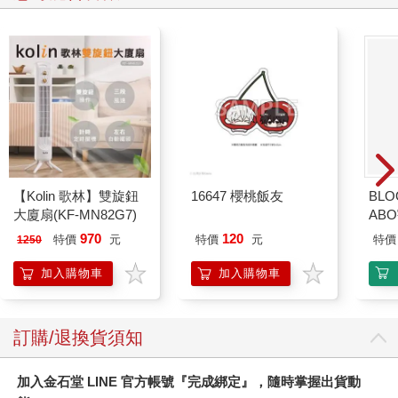
【Kolin 歌林】雙旋鈕
16647 櫻桃飯友
BLO
大廈扇(KF-MN82G7)
AB
970
120
特價
元
特價
元
特價
1250
加入購物車
加入購物車
訂購/退換貨須知
加入金石堂 LINE 官方帳號『完成綁定』，隨時掌握出貨動