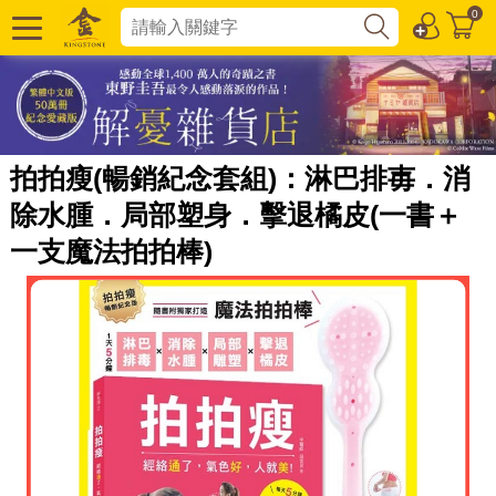
0
拍拍瘦(暢銷紀念套組)：淋巴排毐．消
除水腫．局部塑身．擊退橘皮(一書＋
一支魔法拍拍棒)