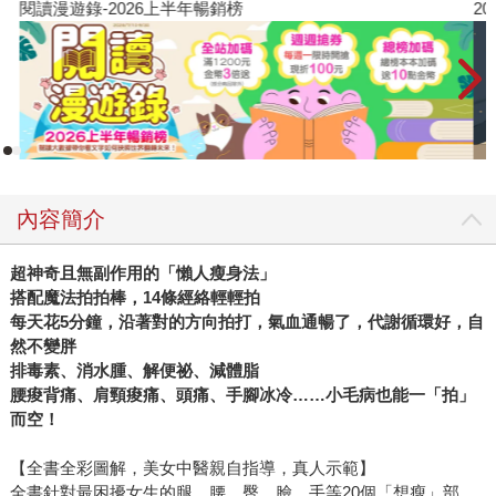
閱讀漫遊錄-2026上半年暢銷榜
2
內容簡介
超神奇且無副作用的「懶人瘦身法」
搭配魔法拍拍棒，14條經絡輕輕拍
每天花5分鐘，沿著對的方向拍打，氣血通暢了，代謝循環好，自
然不變胖
排毒素、消水腫、解便祕、減體脂
腰痠背痛、肩頸痠痛、頭痛、手腳冰冷……小毛病也能一「拍」
而空！
【全書全彩圖解，美女中醫親自指導，真人示範】
全書針對最困擾女生的腿、腰、臀、臉、手等20個「想瘦」部