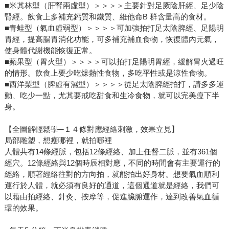
■米其林型（肝腎兩虛型）＞＞＞＞主要針對足厥陰肝經、足少陰
腎經。飲食上多補充鈣質和鐵質、維他命B 群含量高的食材。
■青蛙型（氣血虛弱型）＞＞＞＞可加強拍打足太陰脾經、足陽明
胃經，提高腸胃消化功能，可多補充補血食物，恢復體內元氣，
使身體代謝機能恢復正常。
■蘋果型（胃火型）＞＞＞＞可以拍打足陽明胃經，緩解胃火過旺
的情形。飲食上要少吃燥熱性食物，多吃平性或是涼性食物。
■西洋梨型（脾虛有濕型）＞＞＞＞從足太陰脾經拍打，請多多運
動、吃少一點，尤其要戒吃甜食和生冷食物，就可以完美瘦下半
身。
【全圖解輕鬆學─１４條對應經絡刺激，效果立見】
局部雕塑，想瘦哪裡，就拍哪裡
人體共有14條經脈，包括12條經絡、加上任督二脈，並有361個
經穴。12條經絡與12個時辰相對應，不同的時間會有主要運行的
經絡，順著經絡往對的方向拍，就能拍出好身材。想要氣血順利
運行於人體，就必須有良好的通道，這個通道就是經絡，我們可
以藉由拍經絡、針灸、按摩等，促進臟腑運作，達到改善氣血循
環的效果。