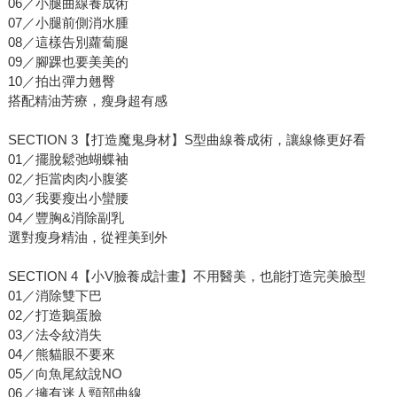
06／小腿曲線養成術
07／小腿前側消水腫
08／這樣告別蘿蔔腿
09／腳踝也要美美的
10／拍出彈力翹臀
搭配精油芳療，瘦身超有感
SECTION 3【打造魔鬼身材】S型曲線養成術，讓線條更好看
01／擺脫鬆弛蝴蝶袖
02／拒當肉肉小腹婆
03／我要瘦出小蠻腰
04／豐胸&消除副乳
選對瘦身精油，從裡美到外
SECTION 4【小V臉養成計畫】不用醫美，也能打造完美臉型
01／消除雙下巴
02／打造鵝蛋臉
03／法令紋消失
04／熊貓眼不要來
05／向魚尾紋說NO
06／擁有迷人頸部曲線