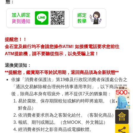
態：
提醒您！！
金石堂及銀行均不會請您操作ATM! 如接獲電話要求您前往
ATM提款機，請不要聽從指示，以免受騙上當！
退換貨須知：
**提醒您，鑑賞期不等於試用期，退回商品須為全新狀態**
依據「消費者保護法」第19條及行政院消費者保護處公告之
「通訊交易解除權合理例外情事適用準則」，以下商品購買
後，除商品本身有瑕疵外，將不提供7天的猶豫期：
易於腐敗、保存期限較短或解約時即將逾期。（如：生
鮮食品）
會
依消費者要求所為之客製化給付。（客製化商品）
報紙、期刊或雜誌。（含MOOK、外文雜誌）
員
經消費者拆封之影音商品或電腦軟體。