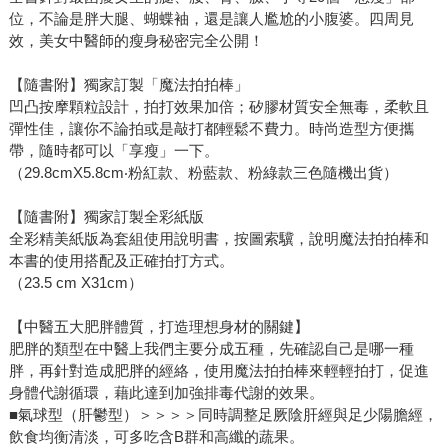
位，不論是胖大腿、蝴蝶袖，還是讓人尷尬的小腹婆。四周見
效，美女中醫師的瘦身秘密完全公開！
【隨書附】獨家訂製「魔法拍拍棒」
凹凸按摩顆粒設計，拍打效果加倍；矽膠材質安全無毒，柔軟且
彈性佳，讓你不論拍或是敲打都輕鬆不費力。時尚造型方便攜
帶，隨時都可以「享瘦」一下。
（29.8cmX5.8cm‧粉紅款、粉藍款、粉綠款三色隨機出貨）
【隨書附】獨家訂製全彩紙版
全彩精美紙版為套組使用說明書，按圖索驥，說明魔法拍拍棒和
本書的使用搭配及正確拍打方式。
（23.5 cm X31cm）
【中醫五大肥胖體質，打造理想身材的關鍵】
肥胖的類型在中醫上我們主要分成五種，先確認自己是哪一種
胖，再針對造成肥胖的經絡，使用魔法拍拍棒來輕輕拍打，促進
身體代謝循環，藉此達到加強排毒代謝的效果。
■氣球型（肝鬱型）＞＞＞＞同時調整足厥陰肝經與足少陽膽經，
飲食均衡清淡，可多吃含B群和高纖的蔬果。