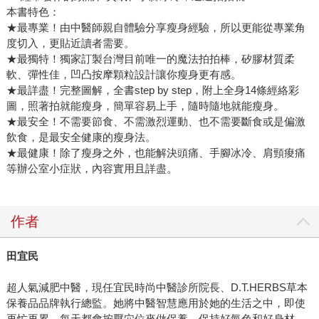
本書特色：
★最專業！由中醫師親自體驗分享瘦身經驗，所以更能從專業角
度切入，更貼近讀者需要。
★最獨特！獨家訂製台灣目前唯一的魔法拍拍棒，矽膠材質柔
軟、彈性佳，凹凸按摩顆粒設計讓你瘦身更有感。
★最詳盡！完整圖解，全書step by step，附上全身14條經絡彩
圖，照著拍就能瘦身，簡單容易上手，隨時隨地就能瘦身。
★最安全！不需要節食、不需激烈運動、也不需要斷食或是偏激
飲食，是最安全健康的瘦身法。
★最健康！除了瘦身之外，也能解決頭痛、手腳冰冷、肩頸痠痛
等辦公室小症狀，內容實用且詳盡。
作者
田宜民
超人氣減肥中醫，現任宜民時尚中醫診所院長、D.T.HERBS草本
保養品品牌執行總監。她將中醫智慧應用於她的生活之中，即使
再忙再累，每天都會按壓穴位來做保養，保持好氣色和好身材。