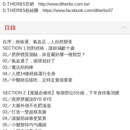
D.T.HERBS官網 http://www.dtherbs.com.tw/
D.T.HERBS粉絲團 https://www.facebook.com/dtherbs67
目錄
自序：經絡通、氣血足，人自然變美
SECTION 1 拍對經絡，讓妳減齡十歲
01／肥胖體質測驗，妳是屬於哪一種類型？
02／氣血通了，循環就好了
03／魔法拍拍棒
04／人體14條經絡運行全身
05／中醫師這樣吃，定時定量很重要
SECTION 2【瘦腿必修班】每個部位5分鐘，下半身排毒消腫
01／跟胖胖腿說BYE BYE
02／大腿外側不在肥滋滋
03／打造一雙超模美腿
04／讓腿部線條更緊實
05／小腿變得均勻纖細