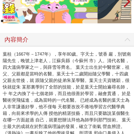
內容簡介
葉桂（1667年－1747年），享年80歲。字天士，號香 巖，別號南
陽先生，晚號上津老人，江蘇吳縣（今蘇州 市）人。清代名醫，
四大溫病學家之一，與薛雪等齊名。 葉天士出生於中醫世家，祖
父、父親都是當時的名醫。葉天士十二歲開始隨父學醫，十四歲
父親去世後，就 跟隨父親的徒弟朱某學醫。葉天士天資聰穎，很
快就從朱 某那裏學到了全部的技能，於是葉天士開始遍尋名師，
十 年之內換了十七個老師，而且他很善於學習，融會貫通， 於是
醫術突飛猛進，成為當時的一代名醫。 已經成為名醫的葉天士為
人非常謙遜好學，他不僅每 天都要孜孜不倦地學習古代醫學典
籍，向前來求學的人傳 授他的精湛技藝，而且只要聽說某個醫生
在哪一方面超過 自己，就要想辦法拜他為師學到那門技術。 葉天
士最大的成就在於對溫病理論的發展，確立了衛氣 營血辨證。
《溫熱論》一書反映了他的學術見解，所謂溫 邪由口鼻侵入人