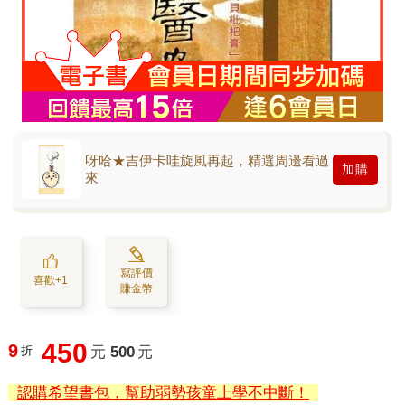
呀哈★吉伊卡哇旋風再起，精選周邊看過
加購
來
寫評價
喜歡+1
賺金幣
450
9
折
元
500
元
認購希望書包，幫助弱勢孩童上學不中斷！