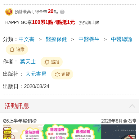
20
預計最高可得金幣
點
?
100累1點 4點抵1元
HAPPY GO享
折抵無上限
分類：
中文書
＞
醫療保健
＞
中醫養生
＞
中醫總論
追蹤
作者：
葉天士
追蹤
出版社：
大元書局
追蹤
出版日：
2020/03/24
活動訊息
閱讀漫遊錄-2026上半年暢銷榜
2