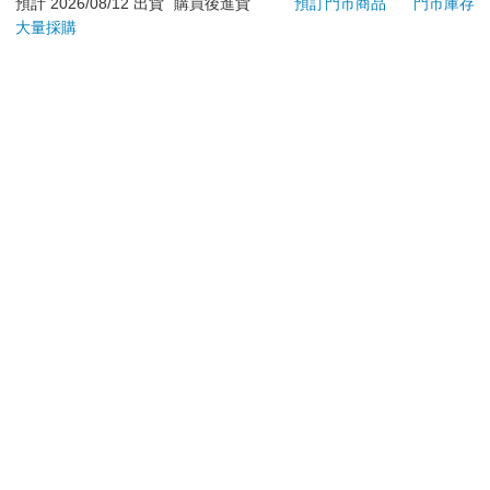
退換貨須知：
預計 2026/08/12 出貨
購買後進貨
預訂門市商品
門市庫存
大量採購
**提醒您，鑑賞期不等於試用期，退回商品須為全新狀態**
依據「消費者保護法」第19條及行政院消費者保護處公告之
「通訊交易解除權合理例外情事適用準則」，以下商品購買
後，除商品本身有瑕疵外，將不提供7天的猶豫期：
易於腐敗、保存期限較短或解約時即將逾期。（如：生
鮮食品）
依消費者要求所為之客製化給付。（客製化商品）
報紙、期刊或雜誌。（含MOOK、外文雜誌）
經消費者拆封之影音商品或電腦軟體。
非以有形媒介提供之數位內容或一經提供即為完成之線
上服務，經消費者事先同意始提供。（如：電子書、電
子雜誌、下載版軟體、虛擬商品…等）
已拆封之個人衛生用品。（如：內衣褲、刮鬍刀、除毛
刀…等）
若非上列種類商品，均享有到貨7天的猶豫期（含例假
日）。
辦理退換貨時，商品（組合商品恕無法接受單獨退貨）必須
是您收到商品時的原始狀態（包含商品本體、配件、贈品、