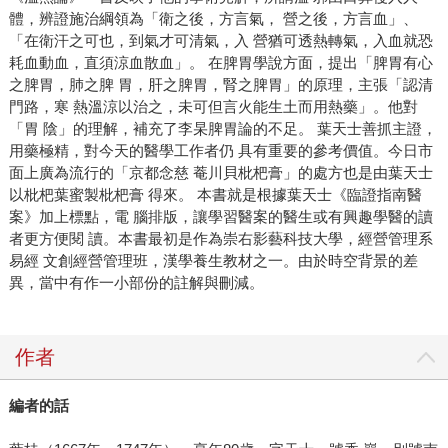
體，辨證施治綱領為「衛之後，方言氣， 營之後，方言血」、
「在衛汗之可也，到氣才可清氣，入 營猶可透熱轉氣，入血就恐
耗血動血，直須涼血散血」。 在脾胃學說方面，提出「脾胃有心
之脾胃，肺之脾 胃，肝之脾胃，腎之脾胃」的原理，主張「認清
門路，寒 熱溫涼以治之，未可但言火能生土而用熱藥」。他對
「胃 陰」的理解，補充了李杲脾胃論的不足。 葉天士善抓主證，
用藥極精，對今天的醫學工作者仍 具有重要的參考價值。今日市
面上廣為流行的「京都念慈 菴川貝枇杷膏」的處方也是由葉天士
以枇杷葉蜜製枇杷膏 得來。 本書就是根據葉天士《臨證指南醫
案》加上標點，電 腦排版，讓學習醫案的醫生或有興趣學醫的讀
者更方便閱 讀。本書最初是作為崇右影藝科技大學，經營管理系
易經 文創經營管理班，漢學養生教材之一。由於時空背景的差
異，當中有作一小部份的註解與刪減。
作者
編者的話