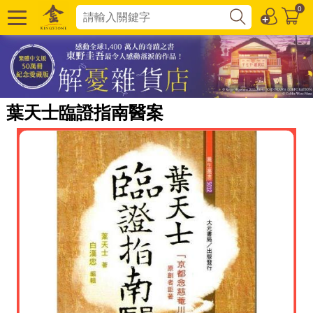
0
葉天士臨證指南醫案