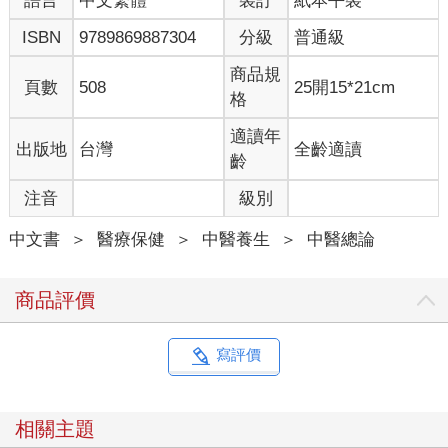
語言
中文繁體
裝訂
紙本平裝
ISBN
9789869887304
分級
普通級
商品規
頁數
508
25開15*21cm
格
適讀年
出版地
台灣
全齡適讀
齡
注音
級別
中文書
＞
醫療保健
＞
中醫養生
＞
中醫總論
商品評價
寫評價
相關主題