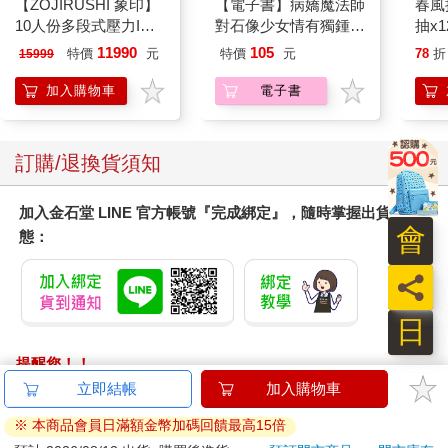
【ZOJIRUSHI 象印】
【電子書】病嬌魔法師
春風
10人份多段式壓力IH
對石像少女情有獨鍾
抽x1
微電腦電子鍋(NP-
——魔女融化在愛徒的
11990
105
特價
元
特價
元
78
折
15999
ZAF18)
熱吻裡【漫畫版】(1)
加入購物車
電子書
訂購/退換貨須知
加入金石堂 LINE 官方帳號『完成綁定』，隨時掌握出貨動
會
態：
員
日
提醒您！！
金石堂及銀行均不會請您操作ATM! 如接獲電話要求您前往
立即結帳
加入購物車
ATM提款機，請不要聽從指示，以免受騙上當！
※ 本商品會員日滿額金幣加碼回饋最高15倍