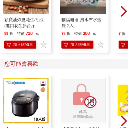
穎寶油炸鹽花生/油豆
貓福珊迪-潛水布水壺
電解
(進口花生)5台斤
袋-2入
入組
738
388
89
折
特價
元
78
折
特價
元
7
折
加入購物車
加入購物車
您可能會喜歡