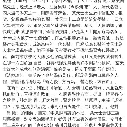
葉桂（1667年－1747年），享年80歲。字天士，號香 巖，別號南
陽先生，晚號上津老人，江蘇吳縣（今蘇州 市）人。清代名醫，
四大溫病學家之一，與薛雪等齊名。 葉天士出生於中醫世家，祖
父、父親都是當時的名 醫。葉天士十二歲開始隨父學醫，十四歲
父親去世後，就 跟隨父親的徒弟朱某學醫。葉天士天資聰穎，很
快就從朱 某那裏學到了全部的技能，於是葉天士開始遍尋名師，
十 年之內換了十七個老師，而且他很善於學習，融會貫通， 於是
醫術突飛猛進，成為當時的一代名醫。 已經成為名醫的葉天士為
人非常謙遜好學，他不僅每 天都要孜孜不倦地學習古代醫學典
籍，向前來求學的人傳 授他的精湛技藝，而且只要聽說某個醫生
在哪一方面超過 自己，就要想辦法拜他為師學到那門技術。 葉天
士最大的成就在於對溫病理論的發展，確立了衛氣 營血辨證。
《溫熱論》一書反映了他的學術見解，所謂溫 邪由口鼻侵入人
體，辨證施治綱領為「衛之後，方言氣， 營之後，方言血」、
「在衛汗之可也，到氣才可清氣，入 營猶可透熱轉氣，入血就恐
耗血動血，直須涼血散血」。 在脾胃學說方面，提出「脾胃有心
之脾胃，肺之脾 胃，肝之脾胃，腎之脾胃」的原理，主張「認清
門路，寒 熱溫涼以治之，未可但言火能生土而用熱藥」。他對
「胃 陰」的理解，補充了李杲脾胃論的不足。 葉天士善抓主證，
用藥極精，對今天的醫學工作者仍 具有重要的參考價值。今日市
面上廣為流行的「京都念慈 菴川貝枇杷膏」的處方也是由葉天士