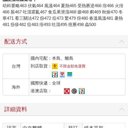
幼科要略463 伏氣464 風溫464 夏熱465 受熱厥逆466 疳466 火疳
466 脹467 吐瀉霍亂467 食瓜果泄瀉468 瘧468 痢469 秋燥470 冬
寒471 看三關法472 痧472 痘473 驚479 疳480 春溫風溫481 暑熱
481 痧疹482 痘483 疳493 吐瀉495 痙厥498 蟲500
配送方式
國內宅配：本島、離島
到店取貨：
台灣
不限金額免運費
國際快遞：全球
海外
港澳店取：
詳細資料