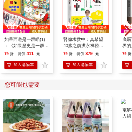
如果西遊是一群喵(1)
腎臟求救中：真希望
底層
：《如果歷史是一群
40歲之前洪永祥醫師
界的
喵》作者最新力作，附
就告訴我這些事
411
379
79
折
特價
元
79
折
特價
元
79
折
【首卷特典】拉頁
加入購物車
加入購物車
您可能也需要