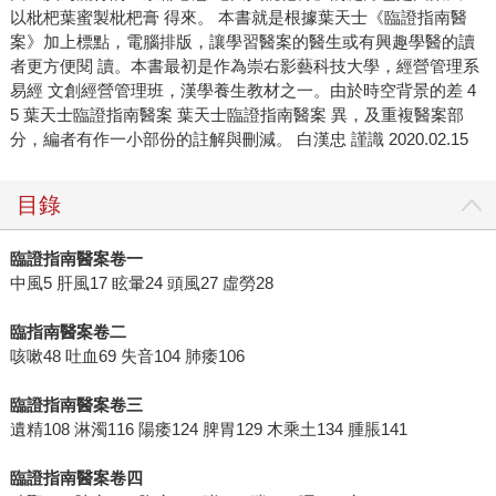
以枇杷葉蜜製枇杷膏 得來。 本書就是根據葉天士《臨證指南醫
案》加上標點，電腦排版，讓學習醫案的醫生或有興趣學醫的讀
者更方便閱 讀。本書最初是作為崇右影藝科技大學，經營管理系
易經 文創經營管理班，漢學養生教材之一。由於時空背景的差 4
5 葉天士臨證指南醫案 葉天士臨證指南醫案 異，及重複醫案部
分，編者有作一小部份的註解與刪減。 白漢忠 謹識 2020.02.15
目錄
臨證指南醫案卷一
中風5 肝風17 眩暈24 頭風27 虛勞28
臨指南醫案卷二
咳嗽48 吐血69 失音104 肺痿106
臨證指南醫案卷三
遺精108 淋濁116 陽痿124 脾胃129 木乘土134 腫脹141
臨證指南醫案卷四