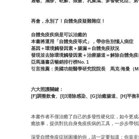
過敏、濕疹、乾癬、狼瘡、乳糜瀉、多發硬化症、第
再會，永別了！自體免疫疑難雜症！
自體免疫疾病是可以治癒的
本書將
運用
「
自體免疫等式
」
，帶你告別惱人病症
基因＋環境觸發因素＋腸漏＝自體免疫狀況
發現並去除環境觸發因素＋治療腸道＝解除自體免疫
亞馬遜書店暢銷排行榜No. 1
引言推薦：美國功能醫學研究院院長 馬克‧海曼（Mar
六大照護關鍵：
[F]
調整飲食
、[I]
3清除感染
、[G]
治癒腸道
、[H]
平衡
本書作者不僅治癒了自己的多發性硬化症，如今更成
癒故事，提供對抗自身免疫疾病的工具，一步步帶領
深受自體免疫症狀困擾的你，請一定要知道：你並非