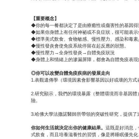
【重要概念】
◆你的每一餐都決定了是由療癒性或傷害性的基因得
◆如果你身體上有任何神祕或不良症狀，很可能表示
◆標準美式飲食、食物敏感、慢性壓力、感染和毒素
◆慢性發炎會使免疫系統停留在起反應的狀態。
◆慢性壓力→全身性發炎→自體免疫狀況
◆身體上和情緒上的滲漏屏障，都會為自體免疫表現
◎你可以改變自體免疫疾病的發展走向
1.表觀遺傳學（環境因素會影響基因以好或壞的方
2.研究顯示，我們的環境暴露（整體環境而非基因
險。
3.哈佛大學法撒諾醫師所帶領的突破性研究，提供
你如何生活就決定出你的健康結果。
這既是好消息，
式飲食，而且培養滋養性的習慣，像是將睡眠優先化