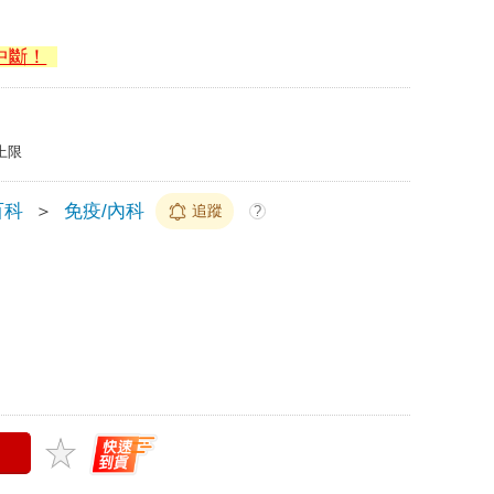
中斷！
上限
百科
＞
免疫/內科
追蹤
?