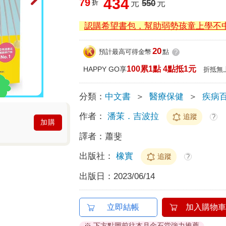
434
79
折
元
550
元
認購希望書包，幫助弱勢孩童上學不
20
預計最高可得金幣
點
?
100累1點 4點抵1元
HAPPY GO享
折抵無
分類：
中文書
＞
醫療保健
＞
疾病
作者：
潘茉．吉波拉
追蹤
?
加購
譯者：
蕭斐
出版社：
橡實
追蹤
?
出版日：
2023/06/14
立即結帳
加入購物車
※ 下方點圖前往本月金石堂強力推薦