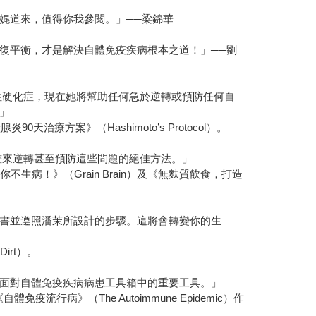
娓道來，值得你我參閱。」──梁錦華
復平衡，才是解決自體免疫疾病根本之道！」──劉
性硬化症，現在她將幫助任何急於逆轉或預防任何自
」
治療方案》（Hashimoto’s Protocol）。
畫來逆轉甚至預防這些問題的絕佳方法。」
不生病！》（Grain Brain）及《無麩質飲食，打造
書並遵照潘茉所設計的步驟。這將會轉變你的生
irt）。
面對自體免疫疾病病患工具箱中的重要工具。」
自體免疫流行病》（The Autoimmune Epidemic）作