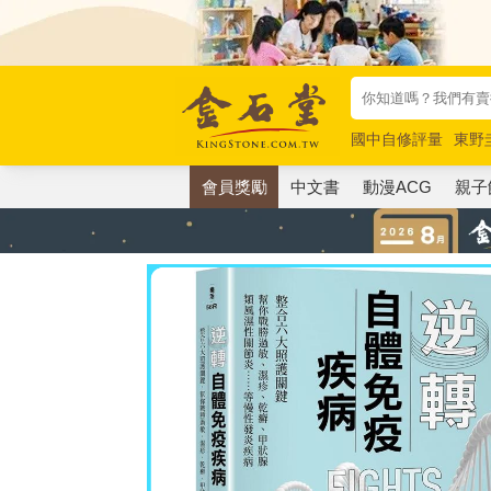
國中自修評量
東野
唯紅花綻放
奧德賽
會員獎勵
中文書
動漫ACG
親子