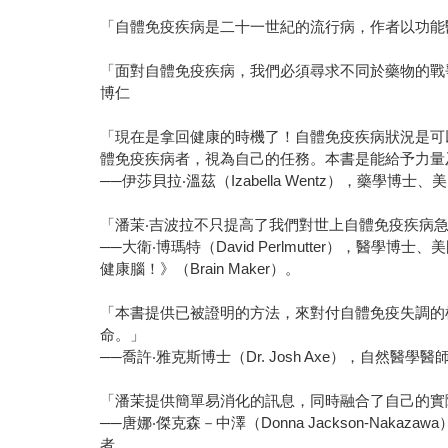
「自體免疫疾病是二十一世紀的流行病，作者以功能
「面對自體免疫疾病，我們必須尋求不同於藥物的戰
博仁
「現在是拿回健康的時機了！自體免疫疾病狀況是可
體免疫疾病者，視為自己的任務。本書是能給予力量
──伊莎貝拉‧溫茲（Izabella Wentz），藥學博
「潘茉‧吉波拉不只提高了我們對世上自體免疫疾病
──大衛‧博瑪特（David Perlmutter），醫
健康腦！》（Brain Maker）。
「本書提供已被證明的方法，來對付自體免疫失調的
命。」
──喬許‧雅克斯博士（Dr. Josh Axe），自然醫
「潘茉提供簡單易消化的訊息，同時融合了自己的實
──唐娜‧傑克森－中澤（Donna Jackson-Nakazaw
者。