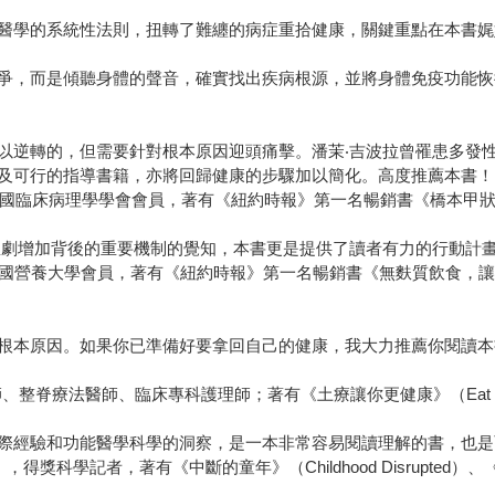
醫學的系統性法則，扭轉了難纏的病症重拾健康，關鍵重點在本書娓
爭，而是傾聽身體的聲音，確實找出疾病根源，並將身體免疫功能恢
以逆轉的，但需要針對根本原因迎頭痛擊。潘茉‧吉波拉曾罹患多發
及可行的指導書籍，亦將回歸健康的步驟加以簡化。高度推薦本書！
士、美國臨床病理學學會會員，著有《紐約時報》第一名暢銷書《橋本甲狀腺炎90天
急劇增加背後的重要機制的覺知，本書更是提供了讀者有力的行動計
學博士、美國營養大學會員，著有《紐約時報》第一名暢銷書《無麩質飲食，讓你
根本原因。如果你已準備好要拿回自己的健康，我大力推薦你閱讀本
學醫師、整脊療法醫師、臨床專科護理師；著有《土療讓你更健康》（Eat D
際經驗和功能醫學科學的洞察，是一本非常容易閱讀理解的書，也是
a），得獎科學記者，著有《中斷的童年》（Childhood Disrupted）、《