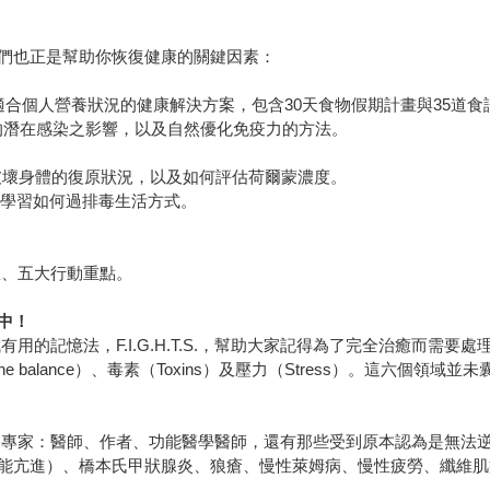
們也正是幫助你恢復健康的關鍵因素：
合個人營養狀況的健康解決方案，包含30天食物假期計畫與35道食
的潛在感染之影響，以及自然優化免疫力的方法。
破壞身體的復原狀況，以及如何評估荷爾蒙濃度。
，學習如何過排毒生活方式。
驟、五大行動重點。
中！
憶法，F.I.G.H.T.S.，幫助大家記得為了完全治癒而需要處理的六
mone balance）、毒素（Toxins）及壓力（Stress）。這
專家：醫師、作者、功能醫學醫師，還有那些受到原本認為是無法
能亢進）、橋本氏甲狀腺炎、狼瘡、慢性萊姆病、慢性疲勞、纖維肌