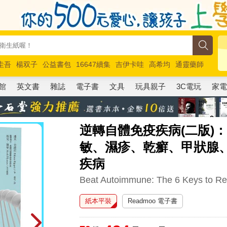
圭吾
楊双子
公益書包
16647續集
吉伊卡哇
高希均
通靈藥師
路邊攤新作
馬斯克
玩具總動員5
超慢跑
館
英文書
雜誌
電子書
文具
玩具親子
3C電玩
家
逆轉自體免疫疾病(二版)
敏、濕疹、乾癬、甲狀腺
疾病
Beat Autoimmune: The 6 Keys to Re
紙本平裝
Readmoo 電子書