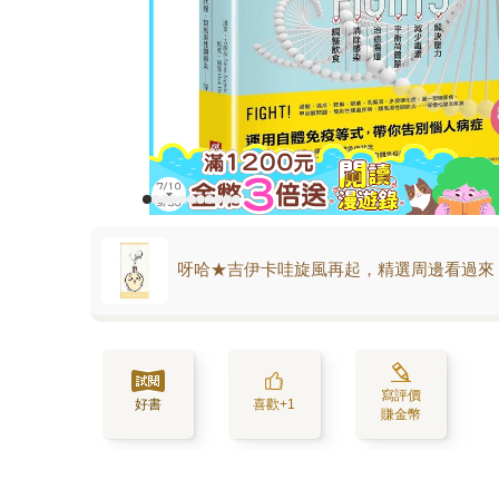
呀哈★吉伊卡哇旋風再起，精選周邊看過來
寫評價
好書
喜歡+1
賺金幣