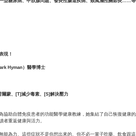
一型糖尿病、甲狀腺問題、發炎性腸道疾病、類風濕性關節炎……等
表現！
k Hyman）醫學博士
荷爾蒙
、[T]
減少毒素
、[S]
解決壓力
為協助自體免疫患者的功能醫學健康教練，她集結了自己恢復健康的
讀者重返健康與活力。
無能為力、這些症狀不是你想出來的、你不必一輩子吃藥、飲食跟這