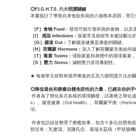
◎F.I.G.H.T.S. 六大照護關鍵
本書探討了導致自身免疫疾病的六個根本原因，而它
［
F
］
食物
Food
：發現可能引發疾病的食物，以及適
［
I
］
感染
Infections
：
探索常見卻經常未被診斷出
［
G
］
腸道
Gut
：
了解腸道健康是康復的關鍵。
［
H
］
荷爾蒙
Hormone
：
深入了解荷爾蒙失衡如何
［
T
］
毒素
Toxins
：
清除家庭和身體中的環境毒素
［
S
］
壓力
Stress
：
減輕壓力並培養韌性。
★ 每個單元皆附有循序漸進的五至六個照護方法步
◎
降低發炎和
療癒
自體免疫性的力量，已經在你
的
手
作者為了簡化各式各樣的環境觸發，試著將之簡化成有用的記
s）、腸道健康（Gut health）、荷爾蒙平衡（Hor
項。
作者也訪談並整理了療癒故事，包含十多位自體免疫
狀況有：乳糜瀉、克隆氏症、葛瑞夫茲病（甲狀腺機