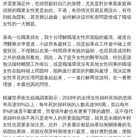
求需要滿足外，也得照顧好自己的身體，尤其是對於事業家庭兩
頭燒的職業女性更是如此。不過，有些情況容易反應說出，有些
則較為隱私，甚至難以啟齒，如何解決這些私密問題便成了職場
女性的一大難題。
身為一位職業婦女，我十分理解職場女性所面臨的處境。縱使台
灣醫療水準發達，小診所各處林立，但是如果在工作途中碰上突
發狀況，不僅難以在第一時間尋求有效的協助，也容易造成預料
之外的插曲與尷尬。因此，為了提升女性的醫學知識，特別是讓
無法隨時離開工作崗位，或是職場環境沒有其他女性同事的職場
女性在臨時碰上問題時，能夠進行適當的判斷與處理，我決定將
女性常見的生理問題集結起來，一一進行解釋並說明。在一番整
理後，本書也因此問世。
根據世界衛生組織調查顯示：2018年的全球女性婦科疾病的患病
率高達93%以上；每年死於婦科病的人數高達900萬，並以每年
8%的速度不斷遞增，而發病年齡也有逐漸下降的趨勢。這不僅代
表婦科疾病不再只是老年人的所要面臨問題，就算是未婚的年輕
女性也需要多加注意。此外，許多重症都是由看似無關痛癢的毛
病開始累積，若能在萌芽時期便進行處置，做好應對措施，便能