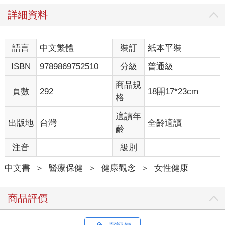
識自己的身體嗎？或許妳會覺得這些知識，知道了也沒什麼用，
詳細資料
其實不然，不論妳是生長中的荳蔻少女，還是已屆更年期的成熟
女性，在人生的過程中，我們隨著年齡增長，我們的身體器官諸
如乳房、陰道都扮演著女性重要的角色，包括：第一次來潮、第
語言
中文繁體
裝訂
紙本平裝
一次性行為、懷孕、生產哺乳、停經等，使用正確的知識是得到
良好醫療照顧的第一步，然後妳才能悠遊、自在地度過，並且美
ISBN
9789869752510
分級
普通級
麗一生。
商品規
頁數
292
18開17*23cm
● 瞭解乳房的內部構造
格
乳房是女性的第二性徵，主要是由脂肪及乳腺組織組成，女孩在
適讀年
出版地
台灣
全齡適讀
青春期 9 ～ 10歲的時候，受到荷爾蒙分泌的刺激乳腺組織開始發
齡
育，剛開始乳房組織像小芽苞般地在乳頭下方逐漸隆起，乳頭和
注音
級別
乳暈也會慢慢開始變大，形成一個明顯的半球形輪廓。
乳房的構造 90 ％是脂肪，其餘是乳腺組織。它的內部結構像極了
中文書
＞
醫療保健
＞
健康觀念
＞
女性健康
倒著生長的小樹，所謂乳腺，就是女性懷孕後分泌乳汁的腺體，
製造乳汁的部分叫做乳腺小葉，呈放射狀分布在乳房脂肪組織
中，連結輸乳管開口到乳頭的開口，而輸乳管是乳汁流出的通
商品評價
道，共 15 ～ 20 條，滙集於乳頭。乳暈則是環繞乳頭周圍的深色
區塊，皮下包覆著乳腺組織，顏色大小及形狀因人而異，婦女在
懷孕哺乳時，有些乳汁會從乳暈的輸乳孔內流出。