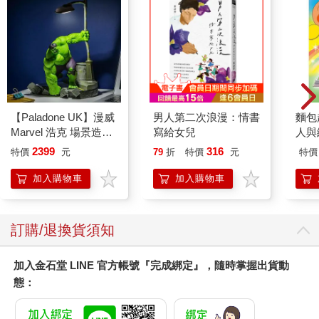
過去有所謂乳頭大小來判斷女性性經驗多寡的說法，這是不科學
的。妳的乳頭像葡萄一樣大不好嗎？妳或許會懊惱這個有點醜的
乳頭不僅不雅觀，而且大而無當，妳恨不得將它永遠深埋在內衣
之中，然後永不見天日。我得問問，平心而論，妳以為乳頭小巧
玲瓏，有一些小激凸才完美？嗯，或許是。但是葡萄鮮嫩多汁，
甜美可口不也是很理想嗎？我這麼認為。每個人的乳頭大小都不
【Paladone UK】漫威
男人第二次浪漫：情書
麵包
太一樣，乳頭大的原因有先天上的遺傳，也就是說妳天生就長得
Marvel 浩克 場景造型
寫給女兒
人與
比別人大，其次是懷孕及哺乳的影響，一般會隨著雌激素的恢復
燈
平裝
2399
316
特價
元
79
折
特價
元
特價
正常而再縮回原來的樣子，但這些變化有時也可能是永久的。親
愛的，不論妳的外觀多美或多醜，它都是妳身體的一部分，只要
加入購物車
加入購物車
妳喜歡，妳的伴侶也如痴如醉地，那就隨它去吧。如果左看右
看，左思右量，搞得妳經常失眠，仍然覺得好像有什麼不對勁，
那就打電話給妳的整形醫師，找他商量看看吧。
訂購/退換貨須知
Q乳頭凹陷是一種病嗎？
加入金石堂 LINE 官方帳號『完成綁定』，隨時掌握出貨動
如果是天生凹陷，凹陷就是正常，假若妳的乳頭原本是凸出，突
態：
然凹陷，那麼就得注意，這很有可能是乳癌的前兆，必要時應配
合乳房超音波、乳房攝影做進一步的檢查。事實上，每個人先天