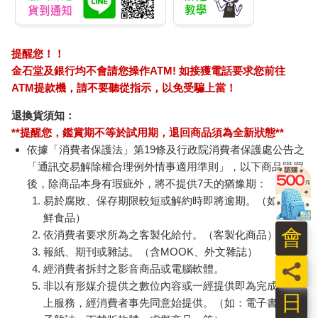
基因遺傳的不同，乳房和乳頭的形狀、長相也會有所不同，乳頭
凹陷只是一種現象，並不是病。建議有乳頭凹陷的女性朋友，平
時注意清潔，不要藏污納垢影響健康就可以了，另外建議平時多
提醒您！！
刺激乳頭，可以有所改善，對將來哺乳也會有幫助。我曾遇過剛
金石堂及銀行均不會請您操作ATM! 如接獲電話要求您前往
生產後的媽媽，因為她有乳頭凹陷的問題，當乳汁大量分泌時使
得積在乳腺管裡的乳汁一直出不來，而疼痛不堪，後來經過護理
ATM提款機，請不要聽從指示，以免受騙上當！
師的幫忙，刺激乳頭之後才順利哺乳。
退換貨須知：
Q做乳房自我檢查時，發現貌似有硬塊，該怎麼辦？是得了乳癌
**提醒您，鑑賞期不等於試用期，退回商品須為全新狀態**
嗎？
依據「消費者保護法」第19條及行政院消費者保護處公告之
如果發現乳房有個硬塊，無論是否伴隨著疼痛，都應該求助醫
「通訊交易解除權合理例外情事適用準則」，以下商品購買
師，不可輕忽。乳房自我檢查最好的時間是在生理期之後。正常
後，除商品本身有瑕疵外，將不提供7天的猶豫期：
的乳房外觀表面是光滑無瑕的，如果妳不小心瞥見乳房的外觀，
易於腐敗、保存期限較短或解約時即將逾期。（如：生
出現像橘子皮一樣的粗糙面、皺摺、乳頭近期忽然凹陷了或有異
鮮食品）
常分泌物，這就是警訊。不過千萬別驚慌失措，請妳試著深呼
會
依消費者要求所為之客製化給付。（客製化商品）
吸，心情稍微平靜之後，麻煩動動妳的雙手，試著在胸前仔細自
報紙、期刊或雜誌。（含MOOK、外文雜誌）
摸一番，當妳摸到乳房有固定不動的異塊，可能是惡性腫瘤；類
員
經消費者拆封之影音商品或電腦軟體。
似鈕釦那樣可以滑動的異塊，大部分是良性的腫塊，不管處於哪
非以有形媒介提供之數位內容或一經提供即為完成之線
一種情形，一定要去找醫生做進一步的判斷。
日
上服務，經消費者事先同意始提供。（如：電子書、電