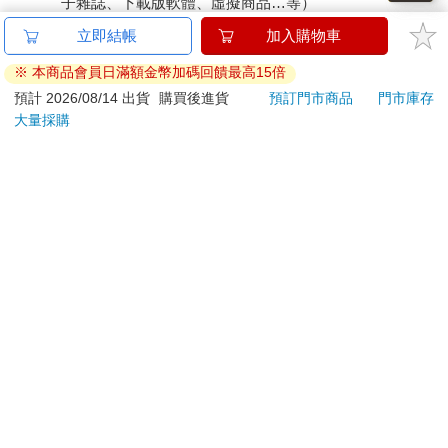
子雜誌、下載版軟體、虛擬商品…等）
Q女性上婦產科內診時，該準備什麼？穿著一條美麗的內 褲？聞
聞有沒有異味？先清洗「那裡」，再噴芳香劑？
已拆封之個人衛生用品。（如：內衣褲、刮鬍刀、除毛
立即結帳
加入購物車
刀…等）
和同業醫師閒聊時，不少男性醫師說起他們最常被問到的問題
※ 本商品會員日滿額金幣加碼回饋最高15倍
若非上列種類商品，均享有到貨7天的猶豫期（含例假
是，「醫師，一定要內診嗎？」尤其沒有性行為過的女孩更顯得
日）。
預計 2026/08/14 出貨
購買後進貨
預訂門市商品
門市庫存
害怕、排斥內診。有過內診經驗的女性朋友通常也會繃緊神經、
大量採購
辦理退換貨時，商品（組合商品恕無法接受單獨退貨）必須
忐忑不安地才把腳跨到腳架上，有些人則擔心味道太重，有時會
是您收到商品時的原始狀態（包含商品本體、配件、贈品、
灌洗陰道、清洗外陰，有時灑上芳香劑，種種情節無奇不有。不
保證書、所有附隨資料文件及原廠內外包裝…等），請勿直
過，事實上，做了以上「貼心」的行為反而會讓醫師對疾病的判
接使用原廠包裝寄送，或於原廠包裝上黏貼紙張或書寫文
斷產生困難。因為我們通常藉由觀察陰部外觀及分泌物狀況判斷
字。
有沒有異常，接著，聞聞味道來判斷分泌物感染情形，再加以治
退回商品若無法回復原狀，將請您負擔回復原狀所需費用，
療。所以，親愛的姐妹，最好保持原來的樣子來就診就好了。
嚴重時將影響您的退貨權益。
Q洗澡的時候，越看它們愈討厭，真想把它們全都剷除， 到底陰
毛對身體有什麼好處？留著它們有什麼作用？
好姐妹，我聽見妳的心聲了。中國人用「黑玫瑰」、「青草」這
些饒富詩意的字眼來形容陰毛，妳可以試著想像陰毛就像高級餐
盤上的不同裝飾，有不少愛美的女性會把毛毛剃成一個心型、星
星，整理出比基尼線，甚至穿肚臍環。女孩們在青春期之後，受
荷爾蒙分泌的作用在我們的維納斯山丘（陰阜）就會長出陰毛，