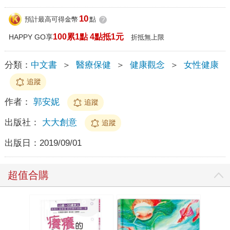
10
預計最高可得金幣
點
?
100累1點 4點抵1元
HAPPY GO享
折抵無上限
分類：
中文書
＞
醫療保健
＞
健康觀念
＞
女性健康
追蹤
作者：
郭安妮
追蹤
出版社：
大大創意
追蹤
出版日：
2019/09/01
超值合購