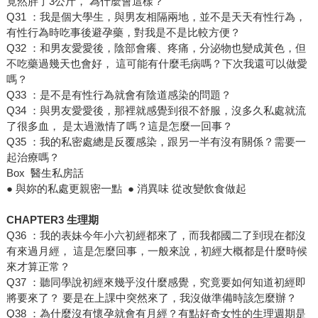
竟然胖了3公斤， 為什麼會這樣？
Q31 ：我是個大學生，與男友相隔兩地，並不是天天有性行為，
有性行為時吃事後避孕藥，對我是不是比較方便？
Q32 ：和男友愛愛後，陰部會癢、疼痛，分泌物也變成黃色，但
不吃藥過幾天也會好， 這可能有什麼毛病嗎？下次我還可以做愛
嗎？
Q33 ：是不是有性行為就會有陰道感染的問題？
Q34 ：與男友愛愛後，那裡就感覺到很不舒服，沒多久私處就流
了很多血， 是太過激情了嗎？這是怎麼一回事？
Q35 ：我的私密處總是反覆感染，跟另一半有沒有關係？需要一
起治療嗎？
Box 醫生私房話
● 與妳的私處更親密一點 ● 消異味 從改變飲食做起
CHAPTER3 生理期
Q36 ：我的表妹今年小六初經都來了，而我都國二了到現在都沒
有來過月經， 這是怎麼回事，一般來說，初經大概都是什麼時候
來才算正常？
Q37 ：聽同學說初經來幾乎沒什麼感覺，究竟要如何知道初經即
將要來了？ 要是在上課中突然來了，我沒做準備時該怎麼辦？
Q38 ：為什麼沒有懷孕就會有月經？有點好奇女性的生理週期是