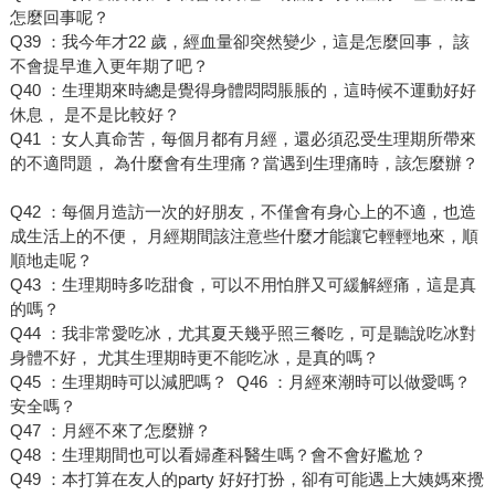
怎麼回事呢？
Q39 ：我今年才22 歲，經血量卻突然變少，這是怎麼回事， 該
不會提早進入更年期了吧？
Q40 ：生理期來時總是覺得身體悶悶脹脹的，這時候不運動好好
休息， 是不是比較好？
Q41 ：女人真命苦，每個月都有月經，還必須忍受生理期所帶來
的不適問題， 為什麼會有生理痛？當遇到生理痛時，該怎麼辦？
Q42 ：每個月造訪一次的好朋友，不僅會有身心上的不適，也造
成生活上的不便， 月經期間該注意些什麼才能讓它輕輕地來，順
順地走呢？
Q43 ：生理期時多吃甜食，可以不用怕胖又可緩解經痛，這是真
的嗎？
Q44 ：我非常愛吃冰，尤其夏天幾乎照三餐吃，可是聽說吃冰對
身體不好， 尤其生理期時更不能吃冰，是真的嗎？
Q45 ：生理期時可以減肥嗎？ Q46 ：月經來潮時可以做愛嗎？
安全嗎？
Q47 ：月經不來了怎麼辦？
Q48 ：生理期間也可以看婦產科醫生嗎？會不會好尷尬？
Q49 ：本打算在友人的party 好好打扮，卻有可能遇上大姨媽來攪