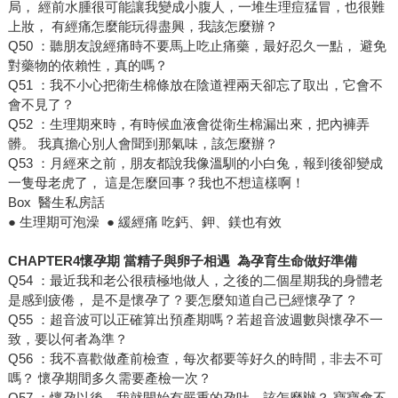
局， 經前水腫很可能讓我變成小腹人，一堆生理痘猛冒，也很難
上妝， 有經痛怎麼能玩得盡興，我該怎麼辦？
Q50 ：聽朋友說經痛時不要馬上吃止痛藥，最好忍久一點， 避免
對藥物的依賴性，真的嗎？
Q51 ：我不小心把衛生棉條放在陰道裡兩天卻忘了取出，它會不
會不見了？
Q52 ：生理期來時，有時候血液會從衛生棉漏出來，把內褲弄
髒。 我真擔心別人會聞到那氣味，該怎麼辦？
Q53 ：月經來之前，朋友都說我像溫馴的小白兔，報到後卻變成
一隻母老虎了， 這是怎麼回事？我也不想這樣啊！
Box 醫生私房話
● 生理期可泡澡 ● 緩經痛 吃鈣、鉀、鎂也有效
CHAPTER4懷孕期 當精子與卵子相遇 為孕育生命做好準備
Q54 ：最近我和老公很積極地做人，之後的二個星期我的身體老
是感到疲倦， 是不是懷孕了？要怎麼知道自己已經懷孕了？
Q55 ：超音波可以正確算出預產期嗎？若超音波週數與懷孕不一
致，要以何者為準？
Q56 ：我不喜歡做產前檢查，每次都要等好久的時間，非去不可
嗎？ 懷孕期間多久需要產檢一次？
Q57 ：懷孕以後，我就開始有嚴重的孕吐，該怎麼辦？ 寶寶會不