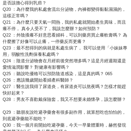
是否該擔心得到乳癌？
Q20 ：為什麼我的私處會流出分泌物，內褲都變得黏黏濕濕的，
這樣正常嗎？
Q21 ：為什麼只要天氣一悶熱，我的私處就開始產生異味，而且
癢不停， 真令人受不了，我該怎麼辦？如何預防？
Q22 ：外陰搔癢不好意思看婦科，可以到藥房買止癢軟膏嗎？ 為
什麼擦了好像可以止癢，一停藥反而更癢？
Q23 ：最不想得到的病就是私處生病了， 我可以使用「小妹妹專
用」弱酸性洗劑保養私處嗎？
Q24 ：陰道分泌物會在月經前後突然增多嗎？這是月經週期還是
愛情滋潤影響？ 對健康有影響嗎？
Q25 ：聽說吃優格可以預防陰道感染，這是真的嗎？ 065
Q26 ：應該幾歲開始看婦產科醫師？
Q27 ：醫生說我得了尿道炎，有尿道炎可以熬夜嗎？怎樣才能趕
快好起來？
Q28 ：男友不喜歡戴保險套，我又不想要未婚懷孕，該怎麼辦？
Q29 ：聽朋友說吃避孕藥會有很多副作用，就算想吃也怕怕的，
到底避孕藥能不能吃？
Q30 ：我一個月前開始吃避孕藥，今天一早量體重時，赫然發現