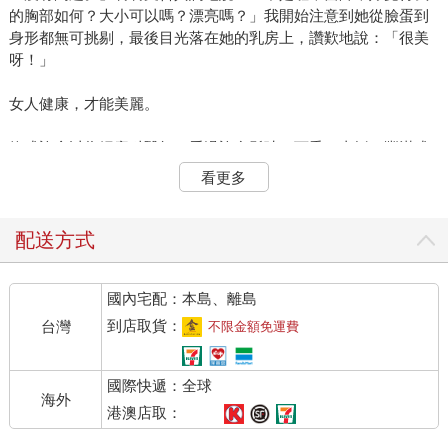
的胸部如何？大小可以嗎？漂亮嗎？」我開始注意到她從臉蛋到
身形都無可挑剔，最後目光落在她的乳房上，讚歎地說：「很美
呀！」
女人健康，才能美麗。
妳或許會以為婦產科醫師，看過許多鬆弛、下垂、尖挺、豐滿或
大小不一的乳房，對乳房有一定審美標準：「不夠完美的的乳房
看更多
也敢問我？」很抱歉讓妳失望了，可是我們真的不會。身為婦產
科醫師，看過無數的「胸器」，我瞭解在外貌當道的文化裡，大
部分的女性容易陷入對自己外貌（當然也包括隱藏在那一襲薄衫
配送方式
內的乳房）的美醜之中，甚至斤斤計較它的穠纖合度。
國內宅配：本島、離島
為什麼會有病患跑來這裡找自己的完美乳房呢？家人和另一半不
曾說過她的乳房很美嗎？還是自信心不夠？其實，只要接受自己
到店取貨：
台灣
不限金額免運費
身體的全部，並且很自在地享受身體為了妳發生了許多美好的事
情。花時間正確看待自己的身體，越是好好地愛護妳的身體，妳
國際快遞：全球
就能同時擁有健康與美麗。
海外
港澳店取：
妳好奇乳房有什麼樣功能嗎？究竟女性乳房是怎麼發育的？妳認