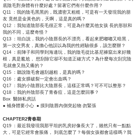
底陰毛對身體有什麼好處？留著它們有什麼作用？
Q11 ：我的陰毛黑黑的，既濃密又粗糙，可是有一天發現我的朋
友 竟然是金黃色的，天啊，這是真的嗎？
Q12 ：我知道陰部長毛很正常，可是為什麼其他女孩 長的形狀和
我的不同，這麼奇怪？
Q13 ：坦白說，我的小陰唇長的不漂亮，看起來肥嘟嘟又暗黑，
第一次交男友，真擔心他誤以為我的性經驗很多，該怎麼辦？
Q14 ：前陣子和同學到海邊玩，我的陰毛從比基尼褲竄出來好幾
根，真是尷尬， 想刮除它卻不知道正確方式？為什麼每次刮完陰
毛就會又熱又癢的？
Q15 ：聽說陰毛會越刮越粗，是真的嗎？
Q16 ：處女膜破裂一定會出血嗎？
Q17 ：我的小陰唇比大陰唇長，這樣正常嗎？可不可以整形？
Q18 ：我的外陰部長了青春痘，這是怎麼回事？
Box 醫師私房話
● 補身體要小心 ● 摸到陰唇內側突起物 勿緊張
CHAPTER2青春期
Q19 ：最近我發現我那平坦的乳房好像長大了，雖然只有一點點
大，可是它經常會脹痛， 到底怎麼了？每個女孩都會這樣嗎？我