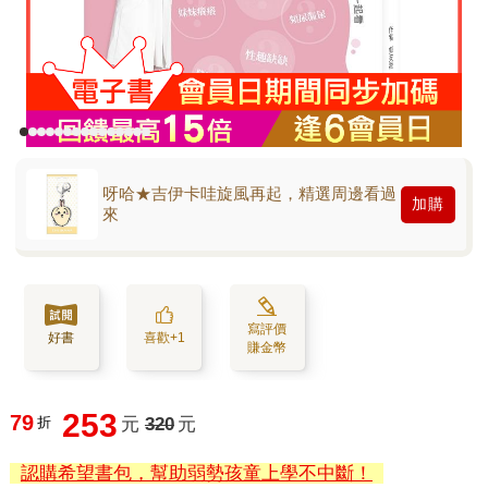
呀哈★吉伊卡哇旋風再起，精選周邊看過
加購
來
寫評價
好書
喜歡+1
賺金幣
253
79
折
元
320
元
認購希望書包，幫助弱勢孩童上學不中斷！