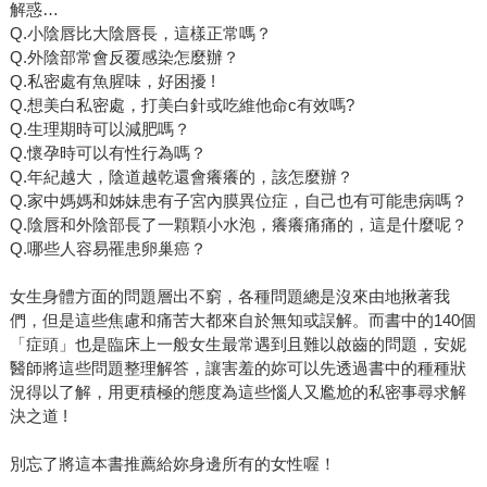
解惑…
Q.小陰唇比大陰唇長，這樣正常嗎？
Q.外陰部常會反覆感染怎麼辦？
Q.私密處有魚腥味，好困擾 !
Q.想美白私密處，打美白針或吃維他命c有效嗎?
Q.生理期時可以減肥嗎？
Q.懷孕時可以有性行為嗎？
Q.年紀越大，陰道越乾還會癢癢的，該怎麼辦？
Q.家中媽媽和姊妹患有子宮內膜異位症，自己也有可能患病嗎？
Q.陰唇和外陰部長了一顆顆小水泡，癢癢痛痛的，這是什麼呢？
Q.哪些人容易罹患卵巢癌？
女生身體方面的問題層出不窮，各種問題總是沒來由地揪著我
們，但是這些焦慮和痛苦大都來自於無知或誤解。而書中的140個
「症頭」也是臨床上一般女生最常遇到且難以啟齒的問題，安妮
醫師將這些問題整理解答，讓害羞的妳可以先透過書中的種種狀
況得以了解，用更積極的態度為這些惱人又尷尬的私密事尋求解
決之道 !
別忘了將這本書推薦給妳身邊所有的女性喔！