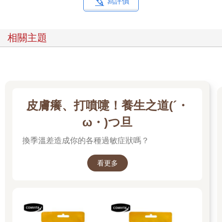
寫評價
張開腿，妳我她都一樣
相關主題
少女時代，女孩們為了看起來沒發育的飛機場，害怕擔憂，進入
青春期以後女孩們因漸漸有了玲瓏小巧的胸部，而感到興奮羞
怯，然而，上天的恩賜不僅此而已，轉眼間，身體逐漸發生奇妙
的變化，女孩們的最隱密器官也開始發展了起來。說到最隱密的
器官，曾經有人問我：「當婦科醫生最尷尬的經驗大概是看女人
的陰部吧？」坦白說，張開腿，妳我她，全世界女性的下面長的
皮膚癢、打噴嚏！養生之道(´・
幾乎都差不多，不過也有少數例外的案例。
ω・)つ旦
曾經有位病患來找我看診，她一進診間時，我注意到她兩腿之間
換季溫差造成你的各種過敏症狀嗎？
貌似夾了什麼東西，一跛一跛地走著，她的臉上並沒有痛苦的表
情，只掛著靦腆的笑容。她對我說：「我下面很痛。」接著她一
脫下褲子，下面的小肉垂掉了出來，她緊張地說：「因為我的小
看更多
陰唇比較長，所以摩擦到破皮、紅腫。」看了她的情況真令人心
疼，由於她的情況已造成生活上的不便，我便為她執行整形手
術。
我得先問問，妳好奇妳「那裡」的長相如何嗎？妳關心它健不健