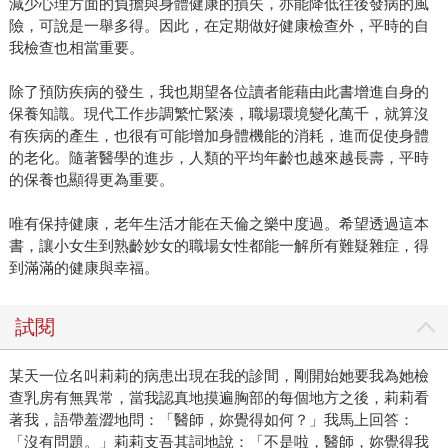
減少心理方面的負擔與身體健康的損失，亦能降低往後發病的風
險，可說是一舉多得。因此，在定期做好健康檢查外，平時的自
我檢查也相當重要。
除了預防疾病的發生，我也期望各位讀者能藉由此書增進自身的
保養知識。現代工作步調繁忙緊湊，職場環境變化萬千，就算沒
有疾病的產生，也很有可能增加身體機能的消耗，進而促使身體
的老化。隨著醫學的進步，人類的平均年齡也越來越長壽，平時
的保養也顯得更為重要。
唯有保持健康，老年生活才能在天倫之樂中度過。希望透過這本
書，讓小女生到熟齡妙女的職場女性都能一解所有難疑雜症，得
到滿滿的健康與幸福。
試閱
某天一位名叫莉莉的病患出現在我的診間，剛開始她要我為她檢
查乳房有無異常，當我認真地摸遍胸部的每個地方之後，莉莉看
著我，語帶羞澀地問：「醫師，妳覺得如何？」我馬上回答：
「沒有問題。」莉莉支吾其詞地說：「不是啦，醫師，妳覺得我