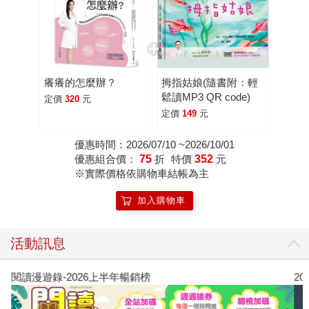
癢癢的怎麼辦？
拇指姑娘(隨書附：輕
鬆讀MP3 QR code)
定價
320
元
定價
149
元
優惠時間：2026/07/10 ~2026/10/01
優惠組合價：
75
折
特價
352
元
※實際價格依購物車結帳為主
加入購物車
活動訊息
閱讀漫遊錄-2026上半年暢銷榜
2