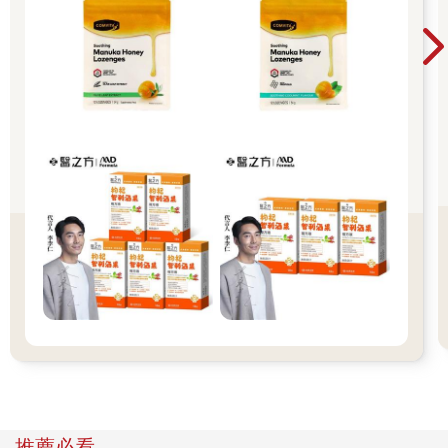
康嗎？以我的經驗，現在的女性不只不會去看自己的陰部，也不
會去看別人的，就算有（不小心看到），最多也是赤祼女性的三
角形陰毛地帶。或許有些人會偷偷恥笑探索自己身體的這個想
法，也有人會覺得既害羞又尷尬。甚至有些人想到性器官就聯想
到「骯髒」、「噁心」的字眼。這個，都沒有關係。女性只要愛
自己就夠了，但最好的方式就是從瞭解自己的身體開始。
外陰的自我探索
讓我們一樣一樣仔細檢視陰部結構，現在，只要準備用一面鏡子
和一盞可調整角度的燈，還有一扇關得上的門，就可以幫妳探索
妳的身體構造── 神秘的三角地帶。這不是紙上談兵，妳準備好
到「那裡」的決心了嗎？深呼吸， go ！對了，最好能空出妳的雙
手。透過鏡子妳可以觀察整個外生殖器，也就是外陰部。外陰部
porcelain這個字源自於法文，意指西方高級餐廳常見的高雅瓷
盤。
喔，它是個盤子。盤子上有些美麗的裝飾，一路覆蓋陰阜和恥
骨，叫做陰毛。露在外面的外陰部包覆著小陰唇和大陰唇。這裡
面的肌肉組織呈皺摺狀，我都叫它做「花瓣」，它的作用是保護
陰蒂、陰道口和尿道的細嫩部位。通常我們會以「珍珠」或「豆
推薦必看