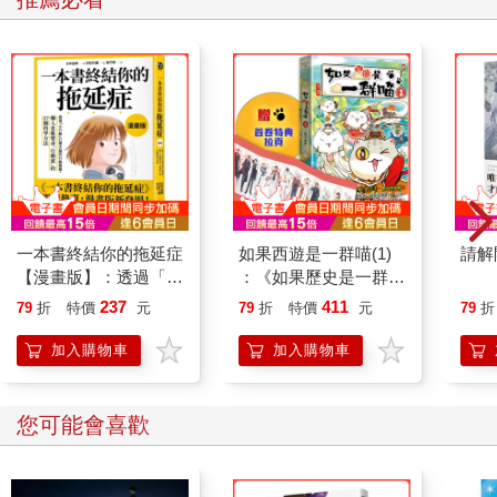
粒」來比喻陰蒂！它的確是個小巧可愛的器官，用妳的手將陰蒂
推開一點，可以看見粉紅色的小核，它叫陰蒂核，輕輕碰觸它，
有些刺激，妳的性欲就會被挑起，那很好，表示一切都很正常。
在肉眼看不見的地方有子宮頸和陰蒂的其他部分，如陰蒂根，通
常妳也摸不到這些球狀的腺體。
講到這裡，我每天要為病患檢查天生最隱密的器官，除了希冀能
破除女性朋友的迷失與畏懼，更期許妳們能瞭解自己的身體，進
而照護自己的身體健康，現在，妳開始對女性生理感到興趣了
嗎？妳可曾站在浴室的鏡子前，看見自己尖挺的乳房是不是有什
麼不對勁的地方？妳好奇有人裝飾過「那裡」嗎？妳知道乳房的
大小是由誰決定的嗎？上婦產科內診時要準備什麼？也許妳也曾
一本書終結你的拖延症
如果西遊是一群喵(1)
請解
想過上述種種，也許想得更多。以下內容就是幫助妳將這些謎團
【漫畫版】：透過「小
：《如果歷史是一群
一一找到答案。
行動」打開大腦的行動
喵》作者最新力作，附
237
411
79
折
特價
元
79
折
特價
元
79
折
開關，懶人也能變身
【首卷特典】拉頁
「行動派」的37個科
Q1. 為什麼我的乳房兩邊大小不一樣？是我不正常嗎？
加入購物車
加入購物車
學方法
人體的器官大多都是不對稱的，仔細觀察，我們的左臉和右臉也
不盡然完全相同，乳房也一樣，臨床上左側乳房略大於右側乳
您可能會喜歡
房，可能是和習慣用右手有關，左右乳房不一樣大，這並沒有什
麼關係，並不需要特別處理。
Q為什麼我的乳頭長得像葡萄一樣大，可以整形嗎？