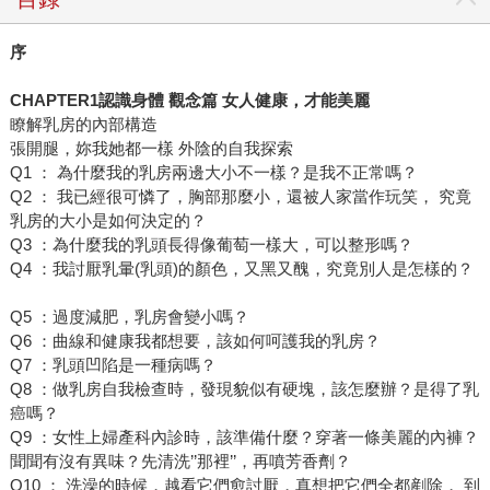
序
CHAPTER1認識身體 觀念篇 女人健康，才能美麗
瞭解乳房的內部構造
張開腿，妳我她都一樣 外陰的自我探索
Q1 ： 為什麼我的乳房兩邊大小不一樣？是我不正常嗎？
Q2 ： 我已經很可憐了，胸部那麼小，還被人家當作玩笑， 究竟
乳房的大小是如何決定的？
Q3 ：為什麼我的乳頭長得像葡萄一樣大，可以整形嗎？
Q4 ：我討厭乳暈(乳頭)的顏色，又黑又醜，究竟別人是怎樣的？
Q5 ：過度減肥，乳房會變小嗎？
Q6 ：曲線和健康我都想要，該如何呵護我的乳房？
Q7 ：乳頭凹陷是一種病嗎？
Q8 ：做乳房自我檢查時，發現貌似有硬塊，該怎麼辦？是得了乳
癌嗎？
Q9 ：女性上婦產科內診時，該準備什麼？穿著一條美麗的內褲？
聞聞有沒有異味？先清洗’’那裡’’，再噴芳香劑？
Q10 ： 洗澡的時候，越看它們愈討厭，真想把它們全都剷除， 到