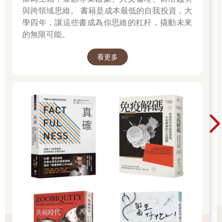
這是細胞層級的生物學，也就是說，從身體最基本的單位──「細
與跨領域思維。 書籍是成本最低的自我投資，大
胞」來看健康與變化，關注細胞內的運作，例如發炎、氧化、
學四年，讓這些書成為你思維的杠杆，撬動未來
DNA（去氧核糖核酸）損傷與基因調控等。
的無限可能。
癌症等許多疾病並不是突然出現，而是這些細胞內的小變化長期
累積的結果。
看更多
食物與生活習慣會直接影響這些細胞內的運作，因此，健康其實
是從細胞開始改變的。
● 有些人會質疑：「植化素真的有那麼厲害？」
答案是：確實厲害。但不是它們能單獨治癒癌症。植化素可調整
人體的內在環境，使得癌細胞不容易「被養大」，甚至能讓已經
開始異常的細胞知道「該退場」。
醫學上已經證實，核受體就是這條調控路徑的核心樞紐，而植化
素正是最早學會與它「對話」的天然使者。
這也讓我們重新思考：未來的癌症預防與治療，或許不只在手術
室或化療室，也能從家中的廚房開始。
【防癌關鍵點】
從今天開始，吃一口食物，就像說一句話給身體聽
與其把癌症看成是命運，不如說是我們生活的總和──每一口食