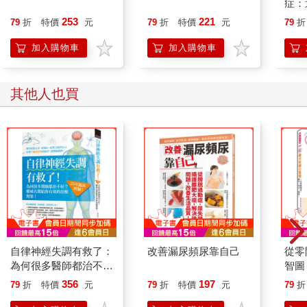
然而從現代醫學的角度，我越來越清楚一點：肺癌早就不是抽菸
症：
者專屬的疾病了。
開大
253
221
79
折
特價
元
79
折
特價
元
79
折
人也
的3
● 我們這一代人的肺，替整個環境埋單
加入購物車
加入購物車
如果把時間拉長來看，香菸的角色正慢慢地退到背景中。真正每
天、每小時進入我們肺裡的，是空氣。
細懸浮微粒（PM2.5）、氮氧化物、臭氧、柴油廢氣，這些不光
其他人也買
是新聞名詞，更是我們每天通勤、走在馬路上、打開窗戶時，實
際吸進體內的分子。
這些微粒小到可以一路進到肺泡，黏在肺部最深層的細胞表面，
長期刺激免疫系統，讓肺部維持在一種慢性發炎、反覆修復的狀
態。而只要細胞一直修復、一直複製，出錯的機率就會升高。
癌症，往往就是在這樣的背景下慢慢累積出來的。
● 廚房裡的油煙，肺記得很清楚
很多台灣女性不抽菸，卻長年待在廚房裡。高溫的熱油、爆香、
煎炒，會產生多環芳香烴、揮發性有機化合物。這些物質一樣會
自律神經失調有救了：
改善漏尿頻尿靠自己
從零
進入肺部，一樣會造成DNA損傷與發炎反應。
為何很多醫師都治不
智圖
待在通風不足的廚房對肺來說真的很吃力，更何況這不是一天兩
好？25年臨床經驗！
單字
356
197
79
折
特價
元
79
折
特價
元
79
折
天而已，是十年、二十年的累積。
權威名醫給你有效的治
書附