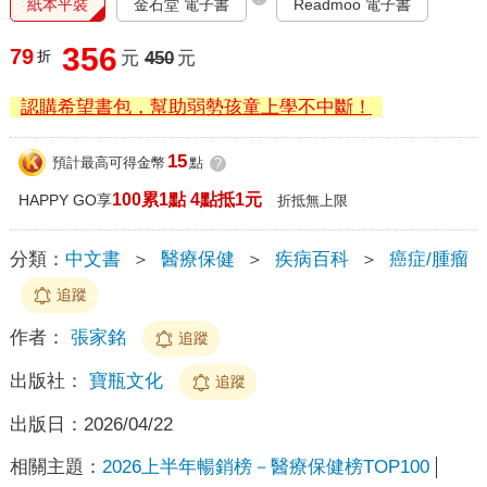
紙本平裝
金石堂 電子書
Readmoo 電子書
356
79
折
元
450
元
認購希望書包，幫助弱勢孩童上學不中斷！
15
預計最高可得金幣
點
?
100累1點 4點抵1元
HAPPY GO享
折抵無上限
分類：
中文書
＞
醫療保健
＞
疾病百科
＞
癌症/腫瘤
追蹤
作者：
張家銘
追蹤
出版社：
寶瓶文化
追蹤
出版日：
2026/04/22
相關主題：
2026上半年暢銷榜－醫療保健榜TOP100