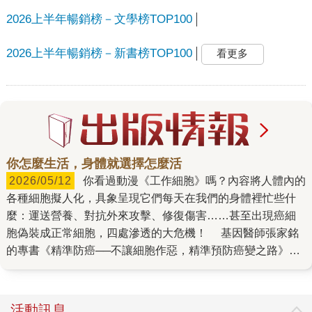
2026上半年暢銷榜－文學榜TOP100
2026上半年暢銷榜－新書榜TOP100
看更多
你怎麼生活，身體就選擇怎麼活
2026/05/12
你看過動漫《工作細胞》嗎？內容將人體內的
各種細胞擬人化，具象呈現它們每天在我們的身體裡忙些什
麼：運送營養、對抗外來攻擊、修復傷害……甚至出現癌細
胞偽裝成正常細胞，四處滲透的大危機！ 基因醫師張家銘
的專書《精準防癌──不讓細胞作惡，精準預防癌變之路》，
讀起來正是那麼生動又好懂。這本書從日常飲食、作息、運
動、內在情緒與外在環境等不同角度，帶我們吸收一個關鍵
概念：「癌症不是突然發生，它是體內環境長期失衡的結
活動訊息