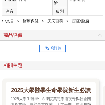
（Phytochemicals）。它們不像藥、不用高劑量，也不會強攻猛
齡
打，卻能溫柔地對細胞說話，對核受體說：「該收手了。」像
注音
級別
是：
．綠茶中的兒茶素（Catechins）：能夠穩定地調控細胞生長。
中文書
＞
醫療保健
＞
疾病百科
＞
癌症/腫瘤
．大豆裡的異黃酮（Isoflavones）：被稱作「植物雌激素」，能
與某些癌細胞競爭受體位置。
．薑黃中的薑黃素（Curcumin）：經過多年研究，已被證實具抗
商品評價
發炎與抑制腫瘤的效果。
．橄欖油中的多酚化合物（Polyphenols）：能降低細胞壓力，活
化防禦基因。
寫評價
這些成分除了提供身體營養補給，更像是一句句溫柔但有力的話
語，告訴細胞：「請回到原本的節奏，不要再暴衝了。」
相關主題
● 吃進營養，幫健康調頻，讓身體重新聽懂自己的語言
身體其實很會聽話，只不過聽的是我們給它的「內容」。
如果餐桌上的食物是高糖、高油、加工製品，就是在對身體說：
「失衡、混亂、發炎。」
2025大學醫學生命學院新生必讀
但如果我們願意讓每一口飯、每一杯茶、每一碗湯，都多一些天
2025大學生醫學生命學院奠定學術視野與社會關
然的植物力量，就是在幫身體重新「調頻」，使細胞接收到穩
定、平衡與修復。
懷為主軸，兼顧專業啟蒙、人文倫理、前沿趨勢