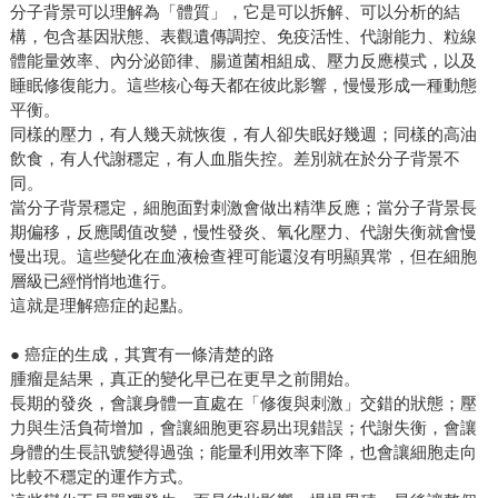
分子背景可以理解為「體質」，它是可以拆解、可以分析的結
構，包含基因狀態、表觀遺傳調控、免疫活性、代謝能力、粒線
體能量效率、內分泌節律、腸道菌相組成、壓力反應模式，以及
睡眠修復能力。這些核心每天都在彼此影響，慢慢形成一種動態
平衡。
同樣的壓力，有人幾天就恢復，有人卻失眠好幾週；同樣的高油
飲食，有人代謝穩定，有人血脂失控。差別就在於分子背景不
同。
當分子背景穩定，細胞面對刺激會做出精準反應；當分子背景長
期偏移，反應閾值改變，慢性發炎、氧化壓力、代謝失衡就會慢
慢出現。這些變化在血液檢查裡可能還沒有明顯異常，但在細胞
層級已經悄悄地進行。
這就是理解癌症的起點。
● 癌症的生成，其實有一條清楚的路
腫瘤是結果，真正的變化早已在更早之前開始。
長期的發炎，會讓身體一直處在「修復與刺激」交錯的狀態；壓
力與生活負荷增加，會讓細胞更容易出現錯誤；代謝失衡，會讓
身體的生長訊號變得過強；能量利用效率下降，也會讓細胞走向
比較不穩定的運作方式。