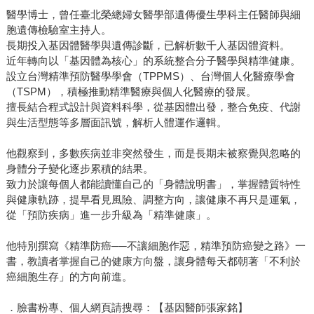
醫學博士，曾任臺北榮總婦女醫學部遺傳優生學科主任醫師與細
胞遺傳檢驗室主持人。
長期投入基因體醫學與遺傳診斷，已解析數千人基因體資料。
近年轉向以「基因體為核心」的系統整合分子醫學與精準健康。
設立台灣精準預防醫學學會（TPPMS）、台灣個人化醫療學會
（TSPM），積極推動精準醫療與個人化醫療的發展。
擅長結合程式設計與資料科學，從基因體出發，整合免疫、代謝
與生活型態等多層面訊號，解析人體運作邏輯。
他觀察到，多數疾病並非突然發生，而是長期未被察覺與忽略的
身體分子變化逐步累積的結果。
致力於讓每個人都能讀懂自己的「身體說明書」，掌握體質特性
與健康軌跡，提早看見風險、調整方向，讓健康不再只是運氣，
從「預防疾病」進一步升級為「精準健康」。
他特別撰寫《精準防癌──不讓細胞作惡，精準預防癌變之路》一
書，教讀者掌握自己的健康方向盤，讓身體每天都朝著「不利於
癌細胞生存」的方向前進。
．臉書粉專、個人網頁請搜尋：【基因醫師張家銘】