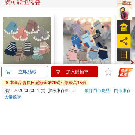
您可能也需要
並非要引起恐慌，而是提醒大家：偏方、來路不明的藥材、未清
楚標示的產品，確實需要我們提高警覺。
● 做對這五件事，改善體內失衡的環境
會
把這些線索放在一起看，肺癌不再是一個單點事件。它是因長期
空氣汙染，加上油煙暴露、特定基因容易出錯，再加上粒線體能
員
量調控失衡與免疫系統的警覺度下降，一步一步，推著細胞走向
錯誤的方向。
日
「基因不是命運，但它會放大我們每天所做的選擇。」我很常這
麼告訴病人，這也是我自己一路看著這些研究，越來越確定的一
點。
比得兔雪花兒童刺繡手
比得兔跳色兒童刺繡手
比得
立即結帳
加入購物車
很多人一聽到「基因」、「突變」，心裡就先退一步，覺得那是
套-17.5cm-GL5634/節
套-15cm-GL5633/水晶
人觸
改不了的事。但實際上，基因比較像是音量旋鈕，真正決定聲音
※ 本商品會員日滿額金幣加碼回饋最高15倍
色兒童刺繡手
紗兒童舒暖刺繡手
GL8
888
888
74
折
特價
元
74
折
特價
元
69
折
大小的是我們每天的生活環境與習慣。而能做的事一點都不複
套-18cm-GL5635-4雙
套-15cm-GL5636-4雙
預計 2026/08/08 出貨
參考庫存量：5
預訂門市商品
門市庫存
雜，也不需要高科技。
入
入
大量採購
加入購物車
加入購物車
1.把空氣品質當成健康指標來看
我們要把「空氣品質指標」當成是像天氣預報一樣的日常資訊，
您可能會喜歡
並非只有霧霾嚴重的時候才注意，
汙染高的日子，減少長時間的戶外活動；通勤時，佩戴合適的口