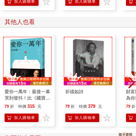
療對策
利語
加入購物車
加入購物車
● 為什麼特別容易發生在東亞，尤其在台灣？
QR 
關鍵之一在基因。
在不抽菸的東亞女性肺腺癌患者身上，最常看到的就是與表皮生
其他人也看
長因子受體（EGFR）相關的突變。這類突變會讓肺細胞的生長
訊號變得特別活躍。
近年的研究並發現，一群台灣女性病人身上，出現與APOBEC酵
素相關的突變型態。這組基因原本是免疫防禦的一部分，負責對
抗病毒，卻在長期環境刺激下，變成容易讓DNA出錯的推手。
簡單地說，環境一直刺激，基因修復又容易偏差，風險就會疊加
起來。
● 台灣病人身上，出現一個世界罕見的訊號
2025年，一篇發表在Nature期刊的研究讓我非常震撼。研究團隊
愛你一萬年：最後一幕
祈禱如詩
財富
分析全球28個地區、871位從未吸菸的肺癌病人，做全基因體定
哭到發抖！比《國寶》
為你
序。結果發現一種叫做「SBS22a」的突變特徵，幾乎只集中出現
更瘋魔，故事大師吉田
階段
在台灣病人身上。
315
379
79
折
特價
元
79
折
特價
元
79
折
修一一直想寫的故事。
這種突變過去只和一種物質高度相關：「馬兜鈴酸」
加入購物車
加入購物車
（Aristolochic Acid）。這種成分早年曾出現在某些傳統中藥材
中，台灣在2003年就已全面禁用。但基因留下的痕跡提醒我們，
有些暴露，身體不會因為時間過去就忘記。