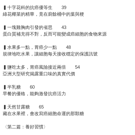
▍十字花科的抗癌優等生 39
綠花椰菜的精華，竟在廚餘桶中的葉與梗
▍一塊雞胸肉引發的省思 43
蛋白質補充得不對，反而可能變成癌細胞的食物來源
▍水果多一點，胃癌少一點 48
規律地吃水果，讓細胞每天接收穩定的保護訊號
▍鹽吃太多，胃癌風險接近兩倍 54
亞洲大型研究揭露重口味的真實代價
▍半乳糖 60
早餐的優格，能夠激發抗癌活力
▍天然甘露糖 65
藏在水果裡，會改寫癌細胞命運的那顆糖
〈第二篇：養好習慣〉