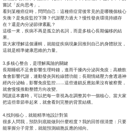
嘗試「反向思考」。
看到某種癌症時，問問自己：這種癌症背後常見的是哪幾個核心
失衡？是免疫監控下降？代謝壓力過大？慢性發炎環境持續存
在？還是內分泌節律紊亂？
這樣一來，疾病不再是孤立的名詞，而是多核心長期偏移的結
果。
當大家理解這個邏輯，就能從疾病現象回推到自己的身體狀況，
這就是精準健康思維的力量。
3.多核心整合，是理解風險的關鍵
長期睡眠不足會影響生理時鐘，進而干擾內分泌與免疫；高糖飲
食會影響代謝，連動發炎與粒線體功能；長期情緒壓力會透過神
經內分泌軸，影響免疫監控……這些連鎖反應如果沒有被察覺，
就會慢慢推動整體方向改變。
閱讀這本書時，可以把每一章視為在調整其中一個核心。當大家
把這些章節串起來，就會看到完整的背景結構。
4.找到核心，就能精準地設計對策
很多人問我，預防到底能做到什麼程度？我的回答很清楚：只要
能掌握分子背景，就能預測細胞反應的傾向。