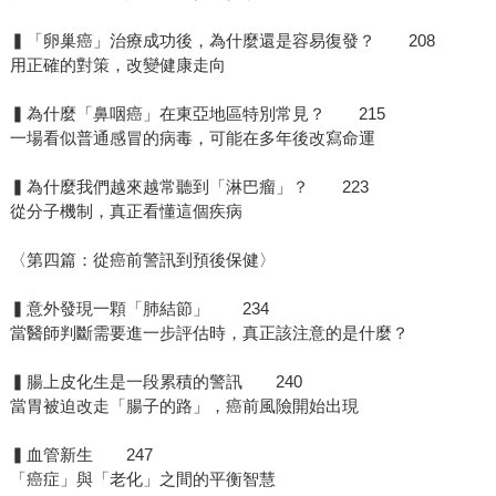
▍「卵巢癌」治療成功後，為什麼還是容易復發？ 208
用正確的對策，改變健康走向
▍為什麼「鼻咽癌」在東亞地區特別常見？ 215
一場看似普通感冒的病毒，可能在多年後改寫命運
▍為什麼我們越來越常聽到「淋巴瘤」？ 223
從分子機制，真正看懂這個疾病
〈第四篇：從癌前警訊到預後保健〉
▍意外發現一顆「肺結節」 234
當醫師判斷需要進一步評估時，真正該注意的是什麼？
▍腸上皮化生是一段累積的警訊 240
當胃被迫改走「腸子的路」，癌前風險開始出現
▍血管新生 247
「癌症」與「老化」之間的平衡智慧