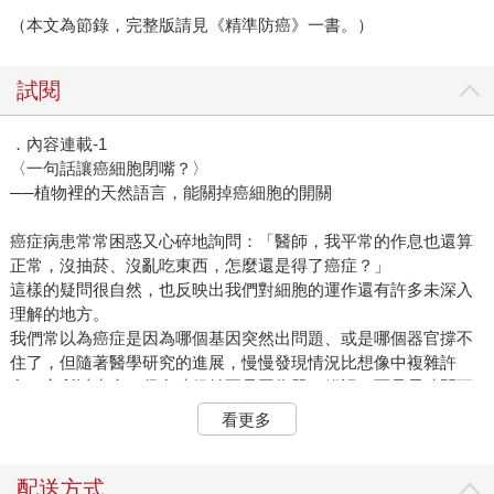
（本文為節錄，完整版請見《精準防癌》一書。）
試閱
．內容連載-1
〈一句話讓癌細胞閉嘴？〉
──植物裡的天然語言，能關掉癌細胞的開關
癌症病患常常困惑又心碎地詢問：「醫師，我平常的作息也還算
正常，沒抽菸、沒亂吃東西，怎麼還是得了癌症？」
這樣的疑問很自然，也反映出我們對細胞的運作還有許多未深入
理解的地方。
我們常以為癌症是因為哪個基因突然出問題、或是哪個器官撐不
住了，但隨著醫學研究的進展，慢慢發現情況比想像中複雜許
多。之所以生病，很多時候並不是因為單一錯誤，而是長時間下
來，身體接收到的訊息變得混亂、失真，讓原本有節奏、有平衡
看更多
的系統開始出現偏差。
與其說是壞了，不如說是「失去了原本的和諧」。我們不需要責
怪身體，要試著重新聽懂它的語言，幫它找回當初的節奏與方
配送方式