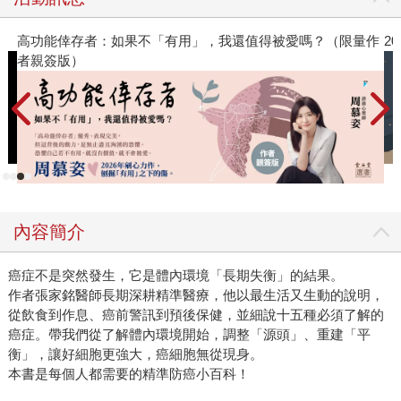
果。」 比如，胃不舒服是現代人常見的毛病。不過千萬別
不當一回事，因為放著長期胃發炎不管，你的胃受苦太久，
（限量作
2026年8月金石堂強力推薦
為了自尋生路，可能會轉而「學當腸子」（這叫做「腸上皮
化生」）──而這有可能慢慢演變成胃癌。 ● 把我們的身
體環境想像成一片土壤，這便是細胞的生長環境，諸如內分
泌、代謝、壓力、睡眠、腸道菌等，每一種都是重要的體內
核心。當這些關鍵核心維持平衡時，就是一個健康人。 然
而，你的每一下呼吸、每一口吃喝、每一次失眠或好睡、選
擇當「沙發馬鈴薯」或每四十分鐘站起來動一動、開心暢笑
還是憂愁壓抑……這些正決定著你的體內環境是平衡的，還
內容簡介
是走向失衡、長期偏移，交互影響之下，可能會導致病變。
隨著現代人的壓力山大、飲食不均、多坐少動、環境汙
癌症不是突然發生，它是體內環境「長期失衡」的結果。
染……癌症似乎也離我們愈來愈近。因此本書將「你必須了
作者張家銘醫師長期深耕精準醫療，他以最生活又生動的說明，
解的十五種癌症」一一細說分明：鼻咽癌在東亞特別常見？
從飲食到作息、癌前警訊到預後保健，並細說十五種必須了解的
「鮪魚肚」暗藏著攝護腺癌的風險？還有大腸癌，近年為何
癌症。帶我們從了解體內環境開始，調整「源頭」、重建「平
有愈來愈多的年輕患者？ ● 雖然「敵暗我明」，我們看
衡」，讓好細胞更強大，癌細胞無從現身。
不見自己體內發生了什麼事，不過那日積月累的變化趨勢，
本書是每個人都需要的精準防癌小百科！
在張家銘醫師深入淺出的說明下，一覽無遺。由此，我們便