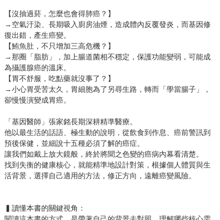
【沒抽過菸，怎麼也會得肺癌？】
→空氣汙染、長期吸入廚房油煙，造成體內反覆發炎，而基因修
復出錯，產生癌變。
【鮪魚肚，不只增加三高危機？】
→那圈「脂肪」，加上腸道菌相不穩定，保護功能變弱，可能成
為攝護腺癌的溫床。
【胃不舒服，吃點藥就沒事了？】
→小心胃受苦太久，胃細胞為了另尋生路，轉而「學當腸子」，
卻慢慢演變成胃癌。
「基因醫師」張家銘長期深耕精準醫療。
他以最生活的話語、極生動的說明，從飲食到作息、癌前警訊到
預後保健，並細說十五種必須了解的癌症。
讓我們如戴上放大鏡般，終於將聞之色變的癌病內幕看清楚。
找到失衡的健康核心，就能精準地設計對策，根據個人體質與生
活背景，選擇自己適用的方法，修正方向，遠離癌變風險。
▍讀懂本書的關鍵視角：
閱讀這本書的方式，是帶著自己的背景去對照，理解哪些核心需