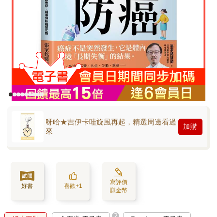
呀哈★吉伊卡哇旋風再起，精選周邊看過
加購
來
寫評價
好書
喜歡+1
賺金幣
?