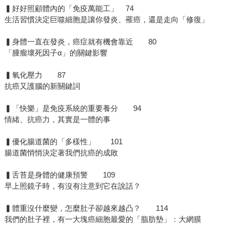
▍好好照顧體內的「免疫萬能工」 74
生活習慣決定巨噬細胞是讓你發炎、罹癌，還是走向「修復」
▍身體一直在發炎，癌症就有機會靠近 80
「腫瘤壞死因子α」的關鍵影響
▍氧化壓力 87
抗癌又護腦的新關鍵詞
▍「快樂」是免疫系統的重要養分 94
情緒、抗癌力，其實是一體的事
▍優化腸道菌的「多樣性」 101
腸道菌悄悄決定著我們抗癌的成敗
▍舌苔是身體的健康預警 109
早上照鏡子時，有沒有注意到它在說話？
▍體重沒什麼變，怎麼肚子卻越來越凸？ 114
我們的肚子裡，有一大塊癌細胞最愛的「脂肪墊」：大網膜