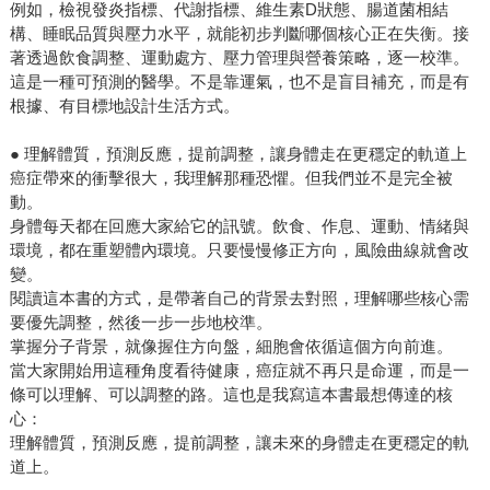
例如，檢視發炎指標、代謝指標、維生素D狀態、腸道菌相結
構、睡眠品質與壓力水平，就能初步判斷哪個核心正在失衡。接
著透過飲食調整、運動處方、壓力管理與營養策略，逐一校準。
這是一種可預測的醫學。不是靠運氣，也不是盲目補充，而是有
根據、有目標地設計生活方式。
● 理解體質，預測反應，提前調整，讓身體走在更穩定的軌道上
癌症帶來的衝擊很大，我理解那種恐懼。但我們並不是完全被
動。
身體每天都在回應大家給它的訊號。飲食、作息、運動、情緒與
環境，都在重塑體內環境。只要慢慢修正方向，風險曲線就會改
變。
閱讀這本書的方式，是帶著自己的背景去對照，理解哪些核心需
要優先調整，然後一步一步地校準。
掌握分子背景，就像握住方向盤，細胞會依循這個方向前進。
當大家開始用這種角度看待健康，癌症就不再只是命運，而是一
條可以理解、可以調整的路。這也是我寫這本書最想傳達的核
心：
理解體質，預測反應，提前調整，讓未來的身體走在更穩定的軌
道上。