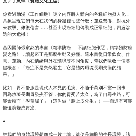
文／丁慧瑋（寶瓶文化主編）
你看過動漫《工作細胞》嗎？內容將人體內的各種細胞擬人化，
具象呈現它們每天在我們的身體裡忙些什麼：運送營養、對抗外
來攻擊、修復傷害……甚至出現癌細胞偽裝成正常細胞，四處滲
透的大危機！
基因醫師張家銘的專書《精準防癌──不讓細胞作惡，精準預防癌
變之路》，讀起來正是那麼生動又好懂。這本書從日常飲食、作
息、運動、內在情緒與外在環境等不同角度，帶我們吸收一個關
鍵概念：「癌症不是突然發生，它是體內環境長期失衡的結
果。」
比如，胃不舒服是現代人常見的毛病。不過千萬別不當一回事，
因為放著長期胃發炎不管，你的胃受苦太久，為了自尋生路，可
能會轉而「學當腸子」（這叫做「腸上皮化生」）──而這有可能
慢慢演變成胃癌。
●
把我們的身體環境想像成一片土壤，這便是細胞的生長環境，諸