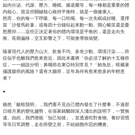
如內分泌、代謝、壓力、睡眠、腸道菌等，每一種都是重要的體
內核心。當這些關鍵核心維持平衡時，就是一個健康人。
然而，你的每一下呼吸、每一口吃喝、每一次失眠或好睡、選擇
當「沙發馬鈴薯」或每四十分鐘站起來動一動、開心暢笑還是憂
愁壓抑……這些正決定著你的體內環境是平衡的，還是走向失
衡、長期偏移，交互影響之下，可能會導致病變。
隨著現代人的壓力山大、飲食不均、多坐少動、環境汙染……癌
症似乎也離我們愈來愈近。因此本書將「你必須了解的十五種癌
症」一一細說分明：鼻咽癌在東亞特別常見？「鮪魚肚」暗藏著
攝護腺癌的風險？還有大腸癌，近年為何有愈來愈多的年輕患
者？
●
雖然「敵暗我明」，我們看不見自己體內發生了什麼事，不過那
日積月累的變化趨勢，在張家銘醫師深入淺出的說明下，一覽無
遺。由此，我們便能「知己知彼」，並透過吃對食物、養好習慣
等等日常調整，走在癌變之前，不給細胞作惡的機會。