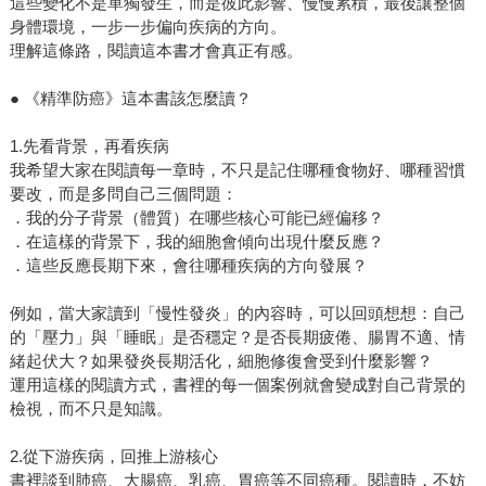
這些變化不是單獨發生，而是彼此影響、慢慢累積，最後讓整個
身體環境，一步一步偏向疾病的方向。
理解這條路，閱讀這本書才會真正有感。
● 《精準防癌》這本書該怎麼讀？
1.先看背景，再看疾病
我希望大家在閱讀每一章時，不只是記住哪種食物好、哪種習慣
要改，而是多問自己三個問題：
．我的分子背景（體質）在哪些核心可能已經偏移？
．在這樣的背景下，我的細胞會傾向出現什麼反應？
．這些反應長期下來，會往哪種疾病的方向發展？
例如，當大家讀到「慢性發炎」的內容時，可以回頭想想：自己
的「壓力」與「睡眠」是否穩定？是否長期疲倦、腸胃不適、情
緒起伏大？如果發炎長期活化，細胞修復會受到什麼影響？
運用這樣的閱讀方式，書裡的每一個案例就會變成對自己背景的
檢視，而不只是知識。
2.從下游疾病，回推上游核心
書裡談到肺癌、大腸癌、乳癌、胃癌等不同癌種。閱讀時，不妨