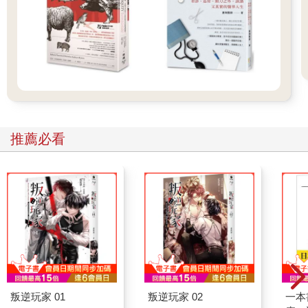
物，其實都在默默地對身體說話。
只要我們懂得選擇讓「天然食物的語言」出現在生活中，就不再
只是被動地接受身體發生病變。相反地，我們將能主動掌握自己
身體的命運。
從現在起，一起練習怎麼樣好好地幫助身體「說話」，讓細胞聽
懂健康的話語，也讓癌細胞沉默。
推薦必看
──────────────────────────────────
．內容連載-2
〈沒抽菸，為什麼還是得「肺癌」？〉
──年輕女性肺癌患者越來越多，癌變風險正在改變
在診間裡，這句話我實在聽過許多次：「張醫師，我這輩子連一
根菸都沒抽過，怎麼會得肺癌？」
問這句話的人常常是女性，年紀不大，生活規律，甚至連二手菸
都刻意避開。那個表情不只是困惑，還帶著一點被世界誤會的委
屈。
叛逆玩家 01
叛逆玩家 02
一本