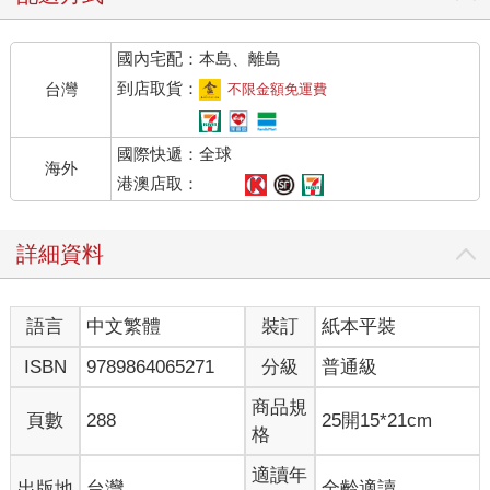
向。
罹患癌症，是因為身體長時間收到錯誤的訊號──這些訊號可能來
國內宅配：本島、離島
自荷爾蒙的不平衡、慢性的壓力反應，甚至是從我們每天吃進身
體的食物開始。
到店取貨：
台灣
不限金額免運費
原來身體並非突然出錯，是「聽錯了話」。而我們是可以重新學
習跟它說話的。
國際快遞：全球
海外
其中有一個非常關鍵、但經常被忽略的角色：核受體（Nuclear
港澳店取：
Receptors, NRs）。它們就像細胞裡的「訊號翻譯員」，每天負
責接收來自體內、外的各種訊息，然後決定哪些基因要被啟動、
詳細資料
哪些要沉默。
換句話說，我們給它什麼訊號，它就翻譯成什麼指令，讓細胞照
著做。
語言
中文繁體
裝訂
紙本平裝
我們吃進體內的不只是熱量和營養，更是一段段與身體對話的語
言──問題在於，這些語言有時候亂了套。而最令人驚訝的是，改
ISBN
9789864065271
分級
普通級
變這段對話的不一定是藥，有時只是餐桌上的一小口食物。
商品規
頁數
288
25開15*21cm
● 癌細胞怕的不一定是化療藥，有時是食物中的「一句話」
格
綠茶不只有助提神，大豆也不只是蛋白質來源。這些天然食材
裡，藏著一類非常特別的成分，叫做植化素
適讀年
出版地
台灣
全齡適讀