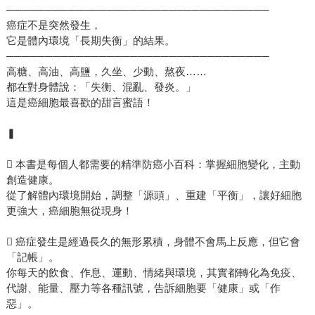
──────────────────────────────────
能「知己知彼」，並透過吃對食物、養好習慣等等日常調
癌症不是突然發生，
整，走在癌變之前，不給細胞作惡的機會。 這本書是寫給
它是體內環境「長期失衡」的結果。
大家的防癌專書，同時，也可以說是為每一個人量身寫就──
──────────────────────────────────
在此借用張家銘醫師的話，邀請您在看這本書時，對照自己
高糖、高油、高鹽，久坐、少動、熬夜……
的情況，想一想這三件事： 1.我的體內環境，在哪些核心可
都在對身體說：「失衡、混亂、發炎。」
能已經偏移？ 2.在這樣的背景下，我的細胞可能出現什麼反
這是癌細胞最喜歡的甜言蜜語！
應？ 3.這些反應長期下來，可能往哪種疾病的方向發展？
別忘了，你怎麼生活，你的身體就選擇怎麼活。
▍
 本書是每個人都需要的精準防癌小百科：掌握細胞變化，主動
創造健康。
從了解體內環境開始，調整「源頭」、重建「平衡」，讓好細胞
更強大，癌細胞無從現身！
 癌症發生是經過長久的無形累積，身體不會馬上反應，但它會
「記帳」。
你每天的飲食、作息、運動、情緒與環境，其實都轉化為免疫、
代謝、能量、壓力等各種訊號，告訴細胞要「健康」或「作
惡」。