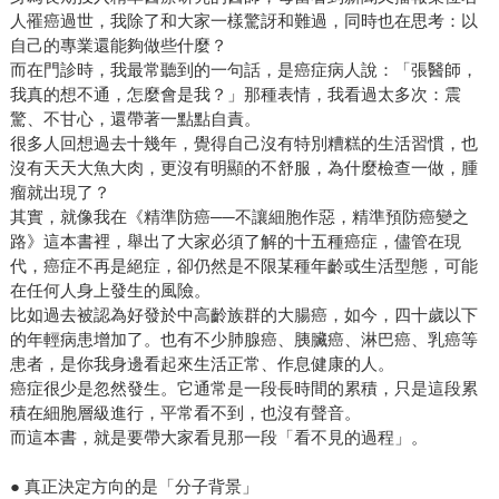
人罹癌過世，我除了和大家一樣驚訝和難過，同時也在思考：以
自己的專業還能夠做些什麼？
而在門診時，我最常聽到的一句話，是癌症病人說：「張醫師，
我真的想不通，怎麼會是我？」那種表情，我看過太多次：震
驚、不甘心，還帶著一點點自責。
很多人回想過去十幾年，覺得自己沒有特別糟糕的生活習慣，也
沒有天天大魚大肉，更沒有明顯的不舒服，為什麼檢查一做，腫
瘤就出現了？
其實，就像我在《精準防癌──不讓細胞作惡，精準預防癌變之
路》這本書裡，舉出了大家必須了解的十五種癌症，儘管在現
代，癌症不再是絕症，卻仍然是不限某種年齡或生活型態，可能
在任何人身上發生的風險。
比如過去被認為好發於中高齡族群的大腸癌，如今，四十歲以下
的年輕病患增加了。也有不少肺腺癌、胰臟癌、淋巴癌、乳癌等
患者，是你我身邊看起來生活正常、作息健康的人。
癌症很少是忽然發生。它通常是一段長時間的累積，只是這段累
積在細胞層級進行，平常看不到，也沒有聲音。
而這本書，就是要帶大家看見那一段「看不見的過程」。
● 真正決定方向的是「分子背景」