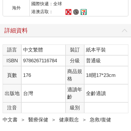
國際快遞：全球
的錯誤動作」等，清楚易懂，立即上手。
海外
港澳店取：
詳細資料
語言
中文繁體
裝訂
紙本平裝
ISBN
9786267116784
分級
普通級
商品規
頁數
176
18開17*23cm
格
適讀年
出版地
台灣
全齡適讀
齡
注音
級別
中文書
＞
醫療保健
＞
健康觀念
＞
急救/復健