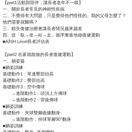
【part1活動與陪伴，讓長者老年不一樣】
一、關於長者常見的神經性疾病
二、不覺得有大問題，只是覺得他們怪怪的。我的父母怎麼了？
他們需要就醫嗎？
三、錯失復健治療會讓長者情況越來越差
四、從「臥→坐→站→走」循序漸進地做復健運動
■A到H Level長者評估表
【part2 在家就能做的長者復健運動】
一、躺姿篇
■躺姿訓練
基礎動作1：單邊臀部抬高
基礎動作2：臀部抬高
基礎動作3：空中傳球
→進階動作1：頭頂上方傳球
→進階動作2：背後傳球
■躺姿訓練
基礎動作：夾球雙腳曲膝翻身
→進階動作：持球單腳90°翻身
■躺姿訓練