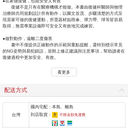
●在家做復健，也能安全又有效
復健不是只有在醫療機構才能做。本書由復健科醫師與物理
治療師共同規劃設計所有動作，以圖文並茂、步驟清楚的方式呈
現居家可做的復健運動，所需器材如雨傘、彈力帶、球等皆容易
取得，無需專業設備即可安全又有效地完成練習。
●做對動作，遠離二度傷害
書中不僅提供正確動作的示範與重點提醒，還特別標示常見
的NG姿勢與易犯錯誤，並附上修正建議與注意事項，幫助讀者在
復健過程中更加安全、有效。
●分級練習，循序漸進看見成效
看更多
書中將運動強度分成A～H等級（Ａ代表程度最差，Ｈ代表程
度最好），並附簡易自評表，依據身體狀態從合適的運動程度開
始，逐步提高強度，才不會容易受傷，並且持續看見成效與進
配送方式
步。
國內宅配：本島、離島
●掃碼看影片，跟著做更快上手
書中所有運動均有教學影片，內容涵蓋復健科醫師診間評估
到店取貨：
台灣
不限金額免運費
與自我程度判斷，再由治療師逐步示範。影片標註「適合程
度」、「訓練目的」、「使用的輔具」、「補充說明」、「常犯