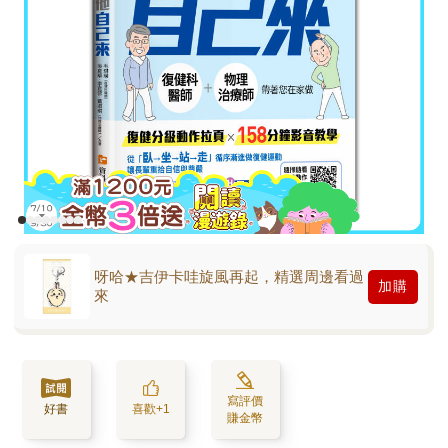
呀哈★吉伊卡哇旋風再起，精選周邊看過
加購
來
寫評價
好書
喜歡+1
賺金幣