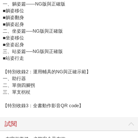
一、躺姿篇——NG版與正確版
■躺姿移位
■躺姿翻身
■躺姿起身
二、坐姿篇──NG版與正確版
■坐姿移位
■坐姿起身
三、站姿篇──NG版與正確版
■站姿行走
【特別收錄2：運用輔具的NG與正確示範】
一、助行器
二、單側四腳拐
三、單支柺杖
【特別收錄3：全書動作影音QR code】
試閱