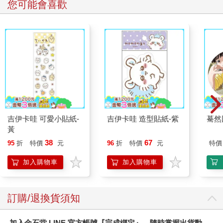
您可能會喜歡
吉伊卡哇 可愛小貼紙-
吉伊卡哇 造型貼紙-紫
驀然
黃
38
67
95
折
特價
元
96
折
特價
元
特價
加入購物車
加入購物車
訂購/退換貨須知
加入金石堂 LINE 官方帳號『完成綁定』，隨時掌握出貨動