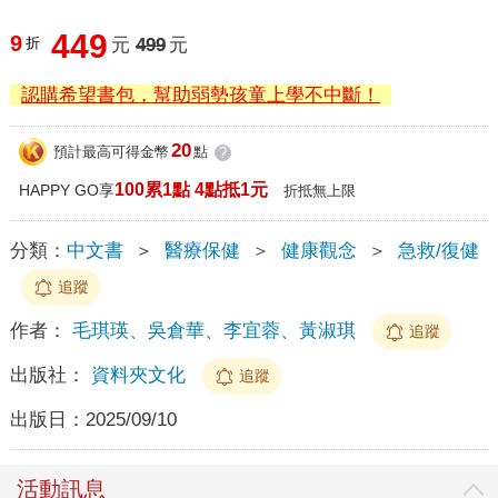
449
9
折
元
499
元
認購希望書包，幫助弱勢孩童上學不中斷！
20
預計最高可得金幣
點
?
100累1點 4點抵1元
HAPPY GO享
折抵無上限
分類：
中文書
＞
醫療保健
＞
健康觀念
＞
急救/復健
追蹤
作者：
毛琪瑛、吳倉華、李宜蓉、黃淑琪
追蹤
出版社：
資料夾文化
追蹤
出版日：
2025/09/10
活動訊息