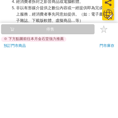
經消費者拆封之影音商品或電腦軟體。
非以有形媒介提供之數位內容或一經提供即為完成之線
上服務，經消費者事先同意始提供。（如：電子書、電
子雜誌、下載版軟體、虛擬商品…等）
已拆封之個人衛生用品。（如：內衣褲、刮鬍刀、除毛
停售
刀…等）
※ 下方點圖前往本月金石堂強力推薦
若非上列種類商品，均享有到貨7天的猶豫期（含例假
日）。
預訂門市商品
門市庫存
辦理退換貨時，商品（組合商品恕無法接受單獨退貨）必須
是您收到商品時的原始狀態（包含商品本體、配件、贈品、
保證書、所有附隨資料文件及原廠內外包裝…等），請勿直
接使用原廠包裝寄送，或於原廠包裝上黏貼紙張或書寫文
字。
退回商品若無法回復原狀，將請您負擔回復原狀所需費用，
嚴重時將影響您的退貨權益。