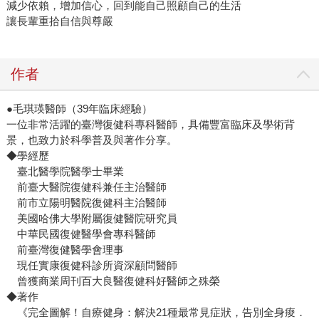
減少依賴，增加信心，回到能自己照顧自己的生活
讓長輩重拾自信與尊嚴
作者
●毛琪瑛醫師（39年臨床經驗）
一位非常活躍的臺灣復健科專科醫師，具備豐富臨床及學術背
景，也致力於科學普及與著作分享。
◆學經歷
臺北醫學院醫學士畢業
前臺大醫院復健科兼任主治醫師
前市立陽明醫院復健科主治醫師
美國哈佛大學附屬復健醫院研究員
中華民國復健醫學會專科醫師
前臺灣復健醫學會理事
現任實康復健科診所資深顧問醫師
曾獲商業周刊百大良醫復健科好醫師之殊榮
◆著作
《完全圖解！自療健身：解決21種最常見症狀，告別全身痠．