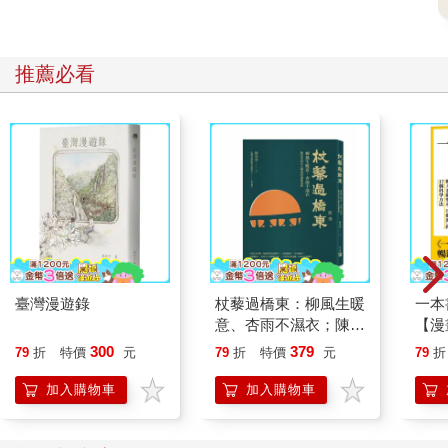
推薦必看
臺灣漫遊錄
杖藜過橋東：柳風生暖
一本
意、杏雨不濕衣；陳亮
【漫
恭談以心轉境的適齡漫
行動
300
379
79
折
特價
元
79
折
特價
元
79
折
想
開關
「行
加入購物車
加入購物車
學方