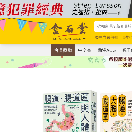
國中自修評量
東野
唯紅花綻放
奧德賽
會員獎勵
中文書
動漫ACG
親子