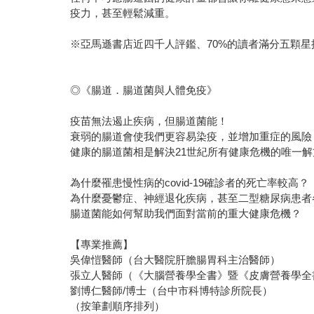
疫力，甚至輕鬆減重。
※亞馬遜書店近四千人評鑑、70%的讀者滿分五顆星
◎《腸道．腸道菌與人體免疫》
疫苗無法遏止疾病，但腸道菌能！
衰弱的腸道會使我們更容易染疫，並增加重症的風險
健康的腸道菌相是解決21世紀所有健康危機的唯一解
為什麼罹患慢性病的covid-19確診者的死亡率較高？
為什麼憂鬱症、神經退化疾病，甚至二型糖尿病患者
腸道菌能如何幫助我們面對當前的重大健康危機？
【專業推薦】
吳偉愷醫師（台大醫院肝膽腸胃科主治醫師）
張立人醫師（《大腦營養學全書》暨《皮膚營養學全
劉博仁醫師/博士（台中市科博特診所院長）
（按筆劃順序排列）