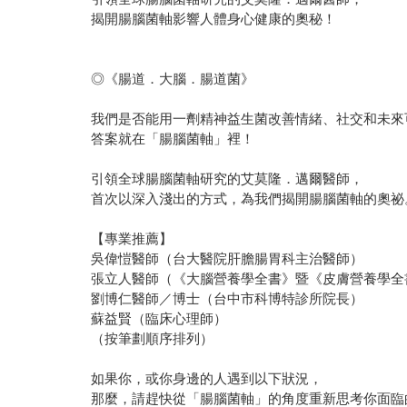
揭開腸腦菌軸影響人體身心健康的奧秘！
◎《腸道．大腦．腸道菌》
我們是否能用一劑精神益生菌改善情緒、社交和未來
答案就在「腸腦菌軸」裡！
引領全球腸腦菌軸研究的艾莫隆．邁爾醫師，
首次以深入淺出的方式，為我們揭開腸腦菌軸的奧祕
【專業推薦】
吳偉愷醫師（台大醫院肝膽腸胃科主治醫師）
張立人醫師（《大腦營養學全書》暨《皮膚營養學全
劉博仁醫師／博士（台中市科博特診所院長）
蘇益賢（臨床心理師）
（按筆劃順序排列）
如果你，或你身邊的人遇到以下狀況，
那麼，請趕快從「腸腦菌軸」的角度重新思考你面臨