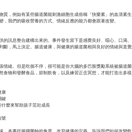
物質，例如有某些腸道菌能刺激細胞生成俗稱「快樂素」的血清素生
變，我們的吸收營養的方式、情緒反應的能力都會跟著改變。
供的訊息整合建構出來的。事件發生當下是感覺良好、噁心、口渴、
判斷，馬上決定。腸道健康，與健康的腸道菌相與良好的情緒與直覺
張情緒。但是吃個不停，很可能是你大腦的多巴胺獎勵系統被腸道菌
然食物和發酵食品，節制飲食，以及練習正念冥想，才能打造出多樣
健康
關鍵
些什麼來幫助孩子茁壯成長
信號
遠，本書從腸腦菌軸的角度，改寫健康的定義，告訴我們如何改變飲