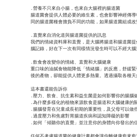
․營養不只來自小腸，也來自大腸裡的腸道菌
腸道菌會提供人體必要的維生素，也會影響神經傳導
同的腸道菌種會擔負不同的功能，如果腸道菌組成改
․直覺來自消化道與腸道菌提供的訊息
我們的情緒資料庫和直覺，是大腦將腸道和腸道菌提
腦記錄，好在下一次有同樣情況發生時可以不經大腦
․飲食會改變你的情緒、直覺和大腦健康
重口味的油膩食物能降低「情緒腦」的反應，舒緩緊
後的產物，卻能提供人體更多熱量。透過攝取各種天
這本書還能告訴你
․壓力、飲食、抗生素和益生菌是如何影響你的腸腦
․為什麼多樣化的植物來源飲食是腸道和大腦健康的
․腸腦發育在兒童成長初期的重要性，及父母可以做
․過度壓力和焦慮對胃腸道疾病和認知障礙的影響
․如何「傾聽你的直覺」並注意你的身體向你發出的
任何不考慮腸道菌的健康計畫都會讓你離健康愈來愈