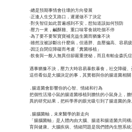
‧總是預期事情會往壞的方向發展
‧正逢人生交叉路口，遲遲做不了決定
‧對失智症如此普遍感到不安，想知道該如何預防
‧壓力一來，鹹酥雞、重口味零食就吃個不停
‧為了要不要幫寶寶補充益生菌而猶豫不決
‧雖然沒被診斷出什麼病，但過胖、血壓偏高、容易
‧因泛自閉症障礙而考慮「糞菌移植」
‧飲食與一般人無異但卻嚴重便秘，而且有帕金森氏
遇事猶豫不決，壓力大時容易暴飲暴食，社交障礙、
這些看似是大腦決定的事，其實都與你的腸道菌相關
․腸道菌會影響你的心智、情緒和行為
把個性活潑小鼠的腸道菌移植到膽怯的小鼠身上，膽
異的研究結果，把科學界的眼光吸引到了腸道菌的身
․腸腦菌軸，未來醫學的新走向
「腸腦菌軸」是人體內由大腦、腸道和腸道菌共同構
育與健康。大腦疾病、情緒問題是我們體內生態系統