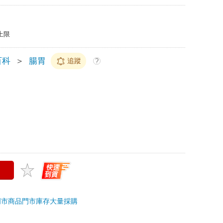
上限
百科
＞
腸胃
追蹤
?
門市商品
門市庫存
大量採購