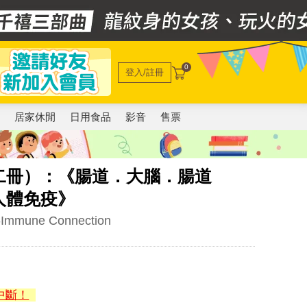
0
登入/註冊
電
居家休閒
日用食品
影音
售票
二冊）：《腸道．大腦．腸道
人體免疫》
t-Immune Connection
中斷！