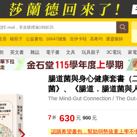
圭吾
楊双子
公益書包
16647續集
吉伊卡哇
高希均
通靈藥師
路邊攤新作
馬斯克
玩具總動員5
超慢跑
館
英文書
雜誌
電子書
文具
玩具親子
3C電玩
家
腸道菌與身心健康套書（
菌》、《腸道．腸道菌與
The Mind-Gut Connection / The Gu
630
7
折
元
900
元
認購希望書包，幫助弱勢孩童上學不