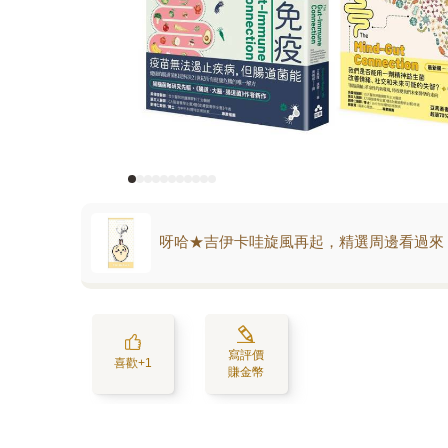
呀哈★吉伊卡哇旋風再起，精選周邊看過來
寫評價
喜歡+1
賺金幣