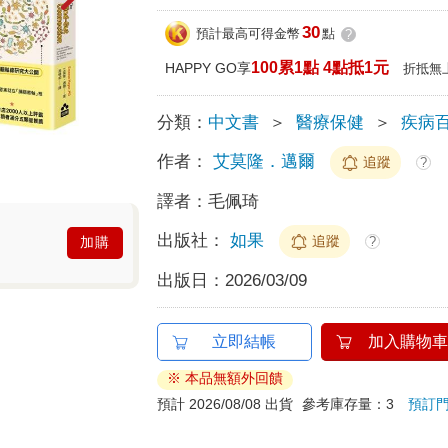
30
預計最高可得金幣
點
?
100累1點 4點抵1元
HAPPY GO享
折抵無
分類：
中文書
＞
醫療保健
＞
疾病
作者：
艾莫隆．邁爾
追蹤
?
譯者：
毛佩琦
出版社：
如果
追蹤
?
加購
出版日：
2026/03/09
立即結帳
加入購物車
※ 本品無額外回饋
預計 2026/08/08 出貨
參考庫存量：3
預訂