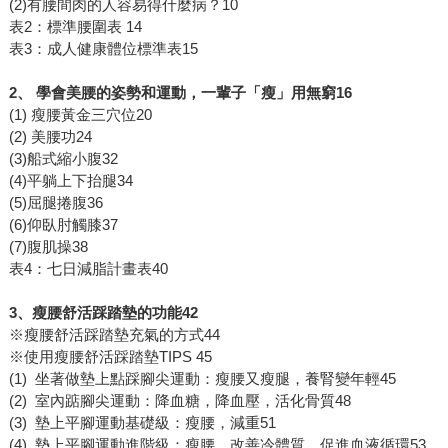
(2)有腰間肉的人容易得什麼病？10
表2：標準腰圍表 14
表3：成人健康體位標準表15
2、 學會美腰的姿勢和運動，一輩子「瘦」用無窮16
(1) 瘦腰黃金三穴位20
(2) 美腰功24
(3)船式縮小腹32
(4)平躺上下抬腿34
(5)屈腿捲腹36
(6)仰臥肘觸膝37
(7)腹肌操38
表4：七日減脂計畫表40
3、瘦腰舒活踩踏墊的功能42
※瘦腰舒活踩踏墊充氣的方式44
※使用瘦腰舒活踩踏墊TIPS 45
(1) 坐著做墊上點踩腳尖運動：瘦腰又瘦腿，養腎變年輕45
(2) 室內踮腳尖運動：降血糖，降血壓，活化骨質48
(3) 墊上平腳運動基礎級：瘦腰，減重51
(4) 墊上平腳運動進階級：瘦腰，改善冷體質，促進血液循環53