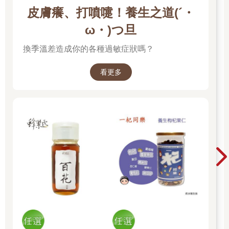
皮膚癢、打噴嚏！養生之道(´・
ω・)つ旦
換季溫差造成你的各種過敏症狀嗎？
看更多