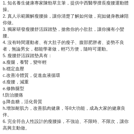
1. 知名養生健康專家陳勁草主筆，提供中西醫學擅長瘦腰運動體
操。
2. 真人示範圖解瘦腰操，讓你清楚了解如何做，宛如健身教練陪
你做。
3. 獨家研發瘦腰舒活踩踏墊，搶救你的小肚肚，讓你擁有小蠻
腰。
4. 沒有時間運動者、有大肚子的瘦子、腹部肥胖者、姿勢不良
者，無論男女，都能學著做，輕巧方便，隨時可運動。
5. 瘦腰舒活踩踏墊具有：
a.瘦腿，養腎，變年輕
b.穩定血壓
c.改善冷體質，促進血液循環
d.瘦腰，減重
e.修飾腿型
f.防治腰痛
g.降血糖，活化骨質
h.增加耐肌力，改善肌肉健康，等8大功能，成為大家的健康良
伴。
6. 完全符合人性設計的瘦腰操，不強迫、不限時、不限次，讓你
高興主動做。