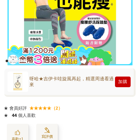
呀哈★吉伊卡哇旋風再起，精選周邊看過
加購
來
★
會員好評
★★★★★（2）
★
44
個人喜歡
寫評價
喜歡+1