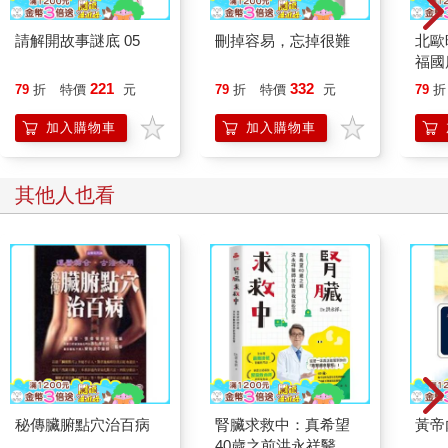
請解開故事謎底 05
刪掉容易，忘掉很難
北歐
福國
221
332
79
折
特價
元
79
折
特價
元
79
折
加入購物車
加入購物車
其他人也看
秘傳臟腑點穴治百病
腎臟求救中：真希望
黃帝
40歲之前洪永祥醫師