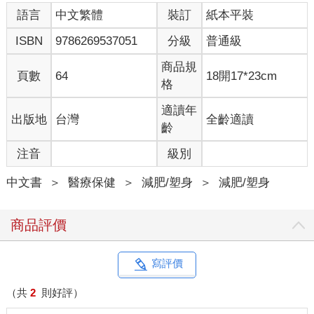
語言
中文繁體
裝訂
紙本平裝
ISBN
9786269537051
分級
普通級
商品規
頁數
64
18開17*23cm
格
適讀年
出版地
台灣
全齡適讀
齡
注音
級別
中文書
＞
醫療保健
＞
減肥/塑身
＞
減肥/塑身
商品評價
寫評價
（共
2
則好評）