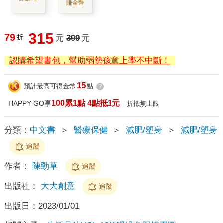
賺金幣
315
79
折
元
399
元
認購希望書包，幫助弱勢孩童上學不中斷！
15
預計最高可得金幣
點
?
100累1點 4點抵1元
HAPPY GO享
折抵無上限
分類：
中文書
＞
醫療保健
＞
減肥/塑身
＞
減肥/塑身
追蹤
作者：
陳勁草
追蹤
出版社：
大大創意
追蹤
出版日：
2023/01/01