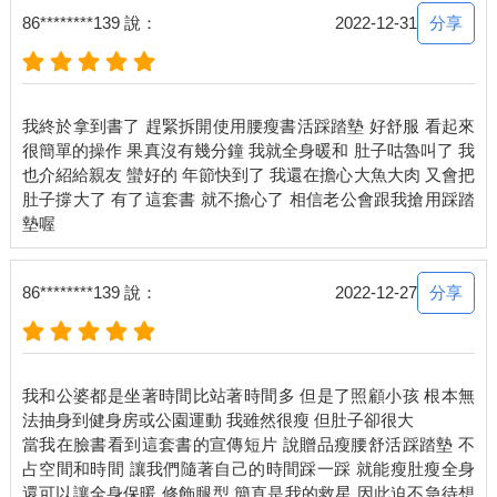
分享
86********139 說：
2022-12-31
我終於拿到書了 趕緊拆開使用腰瘦書活踩踏墊 好舒服 看起來
很簡單的操作 果真沒有幾分鐘 我就全身暖和 肚子咕魯叫了 我
也介紹給親友 蠻好的 年節快到了 我還在擔心大魚大肉 又會把
肚子撐大了 有了這套書 就不擔心了 相信老公會跟我搶用踩踏
分享
86********139 說：
2022-12-27
我和公婆都是坐著時間比站著時間多 但是了照顧小孩 根本無
法抽身到健身房或公園運動 我雖然很瘦 但肚子卻很大
當我在臉書看到這套書的宣傳短片 說贈品瘦腰舒活踩踏墊 不
占空間和時間 讓我們隨著自己的時間踩一踩 就能瘦肚瘦全身
還可以讓全身保暖 修飾腿型 簡直是我的救星 因此迫不急待想