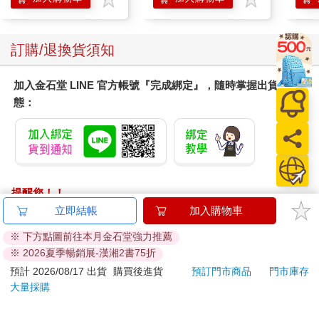
訂購/退換貨須知
加入金石堂 LINE 官方帳號『完成綁定』，隨時掌握出貨動
態：
提醒您！！
金石堂及銀行均不會請您操作ATM! 如接獲電話要求您前往
立即結帳
加入購物車
ATM提款機，請不要聽從指示，以免受騙上當！
※ 下方點圖前往本月金石堂強力推薦
※ 2026夏季暢銷展-漢湘2書75折
退換貨須知：
**提醒您，鑑賞期不等於試用期，退回商品須為全新狀態**
預計 2026/08/17 出貨
購買後進貨
預訂門市商品
門市庫存
大量採購
依據「消費者保護法」第19條及行政院消費者保護處公告之
「通訊交易解除權合理例外情事適用準則」，以下商品購買