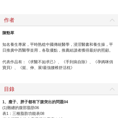
作者
陳勁草
知名養生專家，平時熟稔中國傳統醫學，浸淫醫書和養生操，平
日推廣中西醫學並用，各取優點，推薦給讀者獲得最好的照顧。
代表作品有：《求醫不如求己》、《手到病自除》、《孕媽咪俏
寶貝》、《挺、伸、展!最強腰椎舒活枕》
目錄
1、瘦子、胖子都有下腹突出的問題04
(1)難纏的腹部脂肪06
表1：三種脂肪功能表08