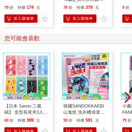
就告訴我這些事
174
379
79
折
特價
元
79
折
特價
元
9
折
加入購物車
加入購物車
您可能會喜歡
【日本 Sanrio 三麗
韓國SANDOKKAEBI
小書
鷗】 造型長尾夾3入組
山鬼怪 洗衣槽清潔劑
FAN
(8款可選) 凱蒂貓 Hello
450公克-10包組
成為
399
591
69
折
特價
元
59
折
特價
元
79
折
Kitty 庫洛米 布丁狗 酷
段！
企鵝
加入購物車
加入購物車