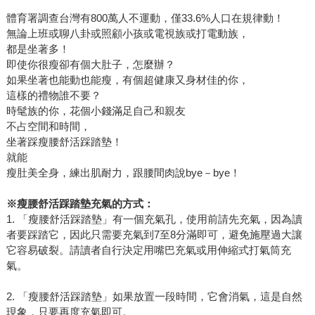
體育署調查台灣有800萬人不運動，僅33.6%人口在規律動！
無論上班或聊八卦或照顧小孩或電視族或打電動族，
都是坐著多！
即使你很瘦卻有個大肚子，怎麼辦？
如果坐著也能動也能瘦，有個超健康又身材佳的你，
這樣的禮物誰不要？
時髦族的你，花個小錢滿足自己和親友
不占空間和時間，
坐著踩瘦腰舒活踩踏墊！
就能
瘦肚美全身，練出肌耐力，跟腰間肉說bye－bye！
※
瘦腰舒活踩踏墊充氣的方式：
1. 「瘦腰舒活踩踏墊」有一個充氣孔，使用前請先充氣，因為讀
者要踩踏它，因此只需要充氣到7至8分滿即可，避免施壓過大讓
它容易破裂。請讀者自行決定用嘴巴充氣或用伸縮式打氣筒充
氣。
2. 「瘦腰舒活踩踏墊」如果放置一段時間，它會消氣，這是自然
現象，只要再度充氣即可。