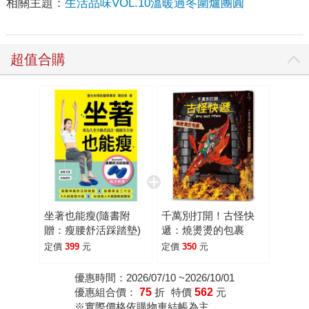
相關主題：
生活品味VOL.10溫暖過冬圍爐團圓
超值合購
坐著也能瘦(隨書附
千萬別打開！古怪快
贈：瘦腰舒活踩踏墊)
遞：燒燙燙的包裹
定價
399
元
定價
350
元
優惠時間：2026/07/10 ~2026/10/01
優惠組合價：
75
折
特價
562
元
※實際價格依購物車結帳為主