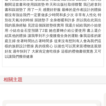
翻閱這套書和使用踩踏墊 昨天和出版社取得聯繫 我已經拿到
書和踩踏墊了 用了一天 感覺好舒服 最棒的是作者設計的體操
都沒有強迫我們一定要做多少時間和多少次 非常有人性化 特
別在天氣冷的時候 踩踏墊子 全身都暖和許多 所以我在此寫出
我的親身經驗 見證這個踩踏墊很實用 我還介紹給我的小姑使
用 小姑在金石堂預購了2套 她也要轉介給公婆使用 書上還介
紹其他的體操 讓我學到不少瘦腰瘦全身的運動 像我這樣的家
庭主婦 坐著時間比占著時間多 從來沒有想到有人會為我們這
樣的族群設計體操 真的很窩心 以後也可以買來當禮物送親朋
好友 過年快到了 大家肯定會吃很多 這樣的禮物書很實惠 又可
以讓我們獲得健康
相關主題