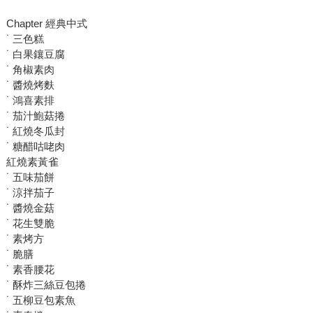
Chapter 經典中式
˙ 三色糕
˙ 白果鑲豆腐
˙ 角椒素肉
˙ 醬燒烤麩
˙ 鴻喜素排
˙ 茄汁鮑菇捲
˙ 紅燒冬瓜封
˙ 糖醋咕咾肉
紅燒素黃雀
˙ 五味茄餅
˙ 涼拌茄子
˙ 醬燒金菇
˙ 花生雙脆
˙ 素烤方
˙ 脆膳
˙ 素香腰花
˙ 酥炸三絲豆包捲
˙ 五柳豆包素魚