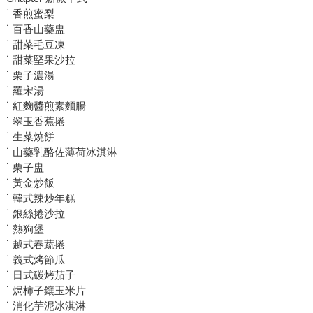
˙ 香煎蜜梨
˙ 百香山藥盅
˙ 甜菜毛豆凍
˙ 甜菜堅果沙拉
˙ 栗子濃湯
˙ 羅宋湯
˙ 紅麴醬煎素麵腸
˙ 翠玉香蕉捲
˙ 生菜燒餅
˙ 山藥乳酪佐薄荷冰淇淋
˙ 栗子盅
˙ 黃金炒飯
˙ 韓式辣炒年糕
˙ 銀絲捲沙拉
˙ 熱狗堡
˙ 越式春蔬捲
˙ 義式烤節瓜
˙ 日式碳烤茄子
˙ 焗柿子鑲玉米片
˙ 消化芋泥冰淇淋