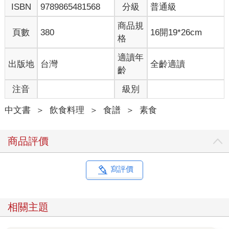
ISBN
9789865481568
分級
普通級
商品規
頁數
380
16開19*26cm
格
適讀年
出版地
台灣
全齡適讀
齡
注音
級別
中文書
＞
飲食料理
＞
食譜
＞
素食
商品評價
寫評價
相關主題