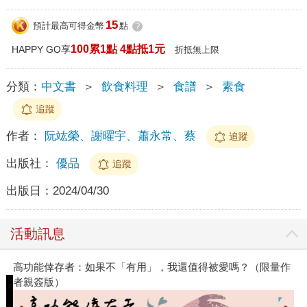
15
預計最高可得金幣
點
?
100累1點 4點抵1元
HAPPY GO享
折抵無上限
分類：
中文書
＞
飲食料理
＞
食譜
＞
素食
追蹤
作者：
阮竑榮、謝曜宇、蕭永常、蔡
追蹤
出版社：
優品
追蹤
出版日：
2024/04/30
活動訊息
高功能倖存者：如果不「有用」，我還值得被愛嗎？（限量作
者親簽版）