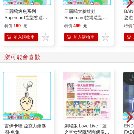
三麗鷗烤焦系列
三麗鷗大臉娃娃
BAN
Supercard造型悠遊卡-
Supercard拉繩造型悠
悠遊
大耳狗【受託代銷】
遊卡-帕恰狗【受託代
託代
190
499
特價
元
特價
元
特價
銷】
加入購物車
加入購物車
您可能會喜歡
吉伊卡哇 亞克力鑰匙
劇場版 Love Live！蓮
END
圈-兔兔
之空女學院學園偶像俱
FADE