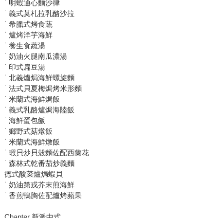
˙ 明蝦通心麵沙律
˙ 義式莫札拉乳酪沙拉
˙ 希臘式烤食蔬
˙ 爐烤洋芋海鮮
˙ 養生食蔬湯
˙ 奶油火腿南瓜濃湯
˙ 印式扁豆湯
˙ 北義爐焗海鮮螺旋麵
˙ 法式貝夏梅焗烤米形麵
˙ 米蘭式海鮮焗飯
˙ 義式乳酪爐焗海陸飯
˙ 海鮮蛋包飯
˙ 鄉野式菇燉飯
˙ 米蘭式海鮮燉飯
˙ 蝦貝炒貝殼麵佐配西蘭花
˙ 森林式乾番茄炒義麵
德式酸菜爐焗蝦貝
˙ 奶油第戎芥末煎海鮮
˙ 香煎鴨胸佐配爐烤蘋果
Chapter 新派中式