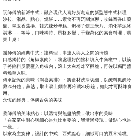
阮師傅的新派中式：融合現代人喜好所創造的新型態中式料理
沙拉、湯品、點心、燒餅……素食不再沉悶無聊，收錄百香山藥
盅、翠玉香蕉捲、韓式辣炒年糕、焗柿子鑲玉米片、消化芋泥冰
淇淋……等等，口味獨特、風格多變，千變萬化的素食料理，颯
爽上桌！
謝師傅的經典中式：讓料理，串連人與人之間的情感
口感獨特的《角椒素肉》：將處理好的餡料填入牛角椒中，以筷
子將餡料反覆壓入角椒內，滾上太白粉炸至酥脆，再佐以獨門醬
料燒至入味。
傳承記憶的美味《鴻喜素排》：將食材洗淨切細，以醃料抓醃冷
藏20分鐘，蒸熟，取出裹上麵衣再冷藏30分鐘，如此才可酥炸食
用。
永恆的經典，俘虜舌尖的美味
蔡師傅的美味點心：以溫情與無盡的愛，做出家的美味
「在家庭中耐心與細心是無比重要的，我漸漸發現，做點心也是
一樣。」
以家為主旋律，設計的中式、西式點心；細緻可口的豆茸涼糕、