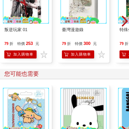
叛逆玩家 01
臺灣漫遊錄
特殊傳
253
300
79
折
特價
元
79
折
特價
元
79
折
加入購物車
加入購物車
您可能也需要