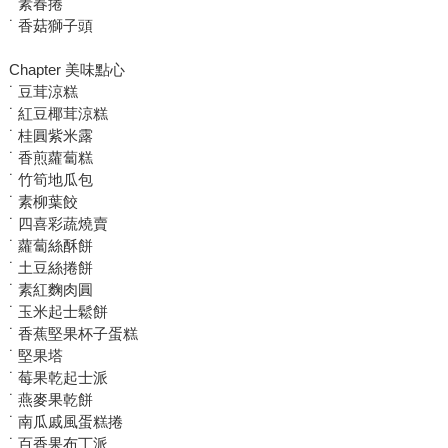
˙ 素春捲
˙ 香菇獅子頭
Chapter 美味點心
˙ 豆茸涼糕
˙ 紅豆椰茸涼糕
˙ 桂圓紫米露
˙ 香煎蘿蔔糕
˙ 竹筍地瓜包
˙ 素柳葉餃
˙ 四喜彩蔬燒賣
˙ 蘿蔔絲酥餅
˙ 土豆絲捲餅
˙ 素紅麴肉圓
˙ 玉米起士鬆餅
˙ 香蕉堅果杯子蛋糕
˙ 堅果塔
˙ 莓果乾起士派
˙ 燕麥果乾餅
˙ 南瓜戚風蛋糕捲
˙ 百香果布丁派