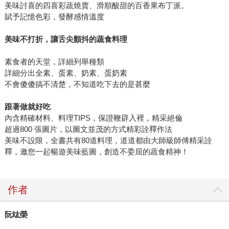
美味討喜的四喜彩蔬燒賣、滑順酸甜的百香果布丁派。
賦予記憶色彩，發酵感情溫度
美味不打折，讓舌尖顫抖的蔬食料理
素食者的天堂，詳細列舉種類
詳細分出全素、蛋素、奶素、蛋奶素
不會傻傻搞不清楚，不知道吃下去的是甚麼
跟著做就好吃
內含精確材料、料理TIPS，保證鞭辟入裡，精采絕倫
超過800 張圖片，以圖文並茂的方式精彩詮釋作法
美味不設限，全書共有80道料理，道道都由大師級師傅精采詮
釋，邀您一起暢遊美味藍圖，創造不委屈的蔬食精神！
作者
阮竑榮