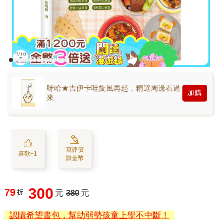
呀哈★吉伊卡哇旋風再起，精選周邊看過
加購
來
寫評價
喜歡+1
賺金幣
300
79
折
元
380
元
認購希望書包，幫助弱勢孩童上學不中斷！