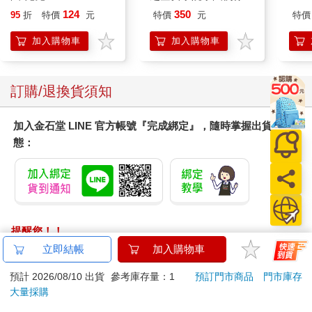
樂部 Bloom Garden
Edi
124
350
95
折
特價
元
特價
元
特價
Party單人套票
DV
加入購物車
加入購物車
訂購/退換貨須知
加入金石堂 LINE 官方帳號『完成綁定』，隨時掌握出貨動
態：
提醒您！！
金石堂及銀行均不會請您操作ATM! 如接獲電話要求您前往
立即結帳
加入購物車
ATM提款機，請不要聽從指示，以免受騙上當！
預計 2026/08/10 出貨
參考庫存量：1
預訂門市商品
門市庫存
退換貨須知：
大量採購
**提醒您，鑑賞期不等於試用期，退回商品須為全新狀態**