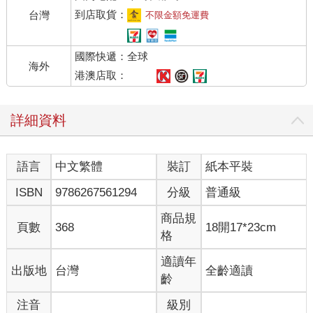
珍奇的資源變成普通商品，更由脂含量而備受醫學界指責。還好
到店取貨：
台灣
不限金額免運費
人們現在對飲食中攝取的脂肪已經有比較平衡的看法，使傳統乳
製品得以存活下來。現在，我們還是可以享用人類千年來的美妙
國際快遞：全球
乳製品文化，啜飲牛乳或是舀一匙冰淇淋，可以表現普魯斯特式
海外
的年輕純真與活力，而品嚐一口上好的乳酪，可感受到成熟、滿
港澳店取：
足，以及生命的豐富。
詳細資料
乳的演化
乳是如何產生的？又為何產生？哺乳動物與爬行動物不同之處，
乃是在溫血、具有毛髮以及皮膚腺體等。乳可能起源自3 億年前
語言
中文繁體
裝訂
紙本平裝
左右，是母親在孵化幼兒時的皮膚分泌物，可保護與滋養幼兒，
由今日的鴨嘴獸可看到此情形。經過演化後，乳對於哺乳動物的
ISBN
9786267561294
分級
普通級
貢獻良多。它讓新生動物在出生之後，還能獲得母體提供的完美
配方，這個優勢讓幼體有機會在子宮外繼續發育。人類則徹底發
商品規
頁數
368
18開17*23cm
揮這個優勢：子宮與產道有一定的大小，胎兒大腦的成長受到限
格
制，因此我們出生後的數個月內仍完全處於無助狀態，幸好，乳
使人類大腦有機會繼續發展，讓我們成為如此不尋常的動物。
適讀年
出版地
台灣
全齡適讀
齡
乳汁的營養
注音
級別
幾乎所有乳汁有相同的營養成分，但不同種類的動物，乳汁中各