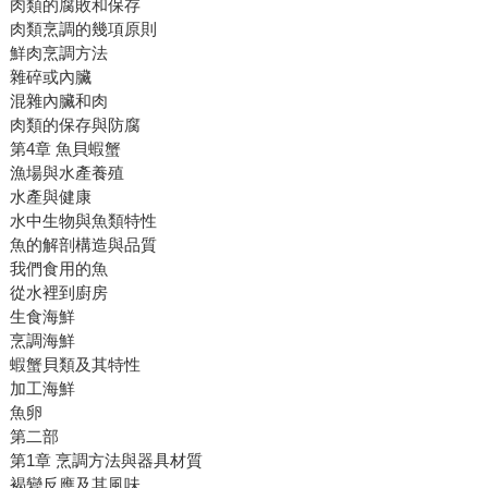
肉類的腐敗和保存
肉類烹調的幾項原則
鮮肉烹調方法
雜碎或內臟
混雜內臟和肉
肉類的保存與防腐
第4章 魚貝蝦蟹
漁場與水產養殖
水產與健康
水中生物與魚類特性
魚的解剖構造與品質
我們食用的魚
從水裡到廚房
生食海鮮
烹調海鮮
蝦蟹貝類及其特性
加工海鮮
魚卵
第二部
第1章 烹調方法與器具材質
褐變反應及其風味