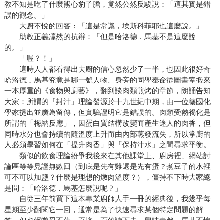
教不知是吃了什麼熊心豹子膽，竟然公然反駁說：「這其實是錯
誤的觀念。」
大廚不悅的回答：「這是常識，埃斯科菲耶也這麼說。」
助教正義凜然的抗辯：「但是哈洛德．馬基不是這麼說
的。」
「喔？！」
這時人人都看得出大廚的信心忽然少了一半，也因此很好奇
哈洛德．馬基究竟是哪一號人物。身旁的同學奉命從圖書室搬來
一本厚重的《食物與廚藝》，翻到談肉類煎烤的章節，朗誦告知
大家：所謂的「封汁」理論發源於十九世紀中期，由一位德國化
學家提出並廣為留傳，但實驗證明它是錯誤的。肉類受熱褐化是
所謂的「梅納反應」，因蛋白質結構改變而產生迷人的肉香，但
同時水分也會持續的隨溫度上升而由內部蒸發流失，所以掌廚的
人必須學習如何在「提升肉香」與「保持汁水」之間尋求平衡。
類似的飲食理論紛爭我後來在其他課堂上、廚房裡、網站討
論區等等見證無數回（到底是先有雞還是先有蛋？煮豆子的水裡
可不可以加鹽？什麼是理想的燉肉溫度？），僵持不下時大家總
是問：「哈洛德．馬基怎麼說呢？」
自從三年前買下這本專業廚師人手一冊的經典後，我幾乎每
星期至少翻閱它一回，通常是為了快速尋求某個特定問題的解