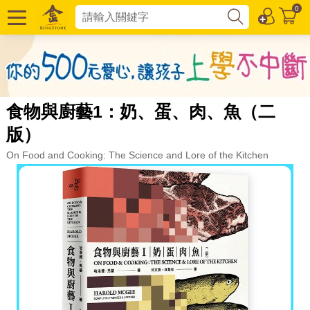
0
食物與廚藝1：奶、蛋、肉、魚（二
版）
On Food and Cooking: The Science and Lore of the Kitchen