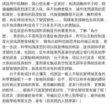
譜說用中筋麵粉，我心想全麥一定更好；食譜說醃肉半小時，我
偏偏醃隔夜想讓它更入味。殊不知糖會吸水，減半使用讓我的蛋
糕過乾；全麥粉的筋度較低，代換後麵團發不起來；醃料裡有
醋，肉在裡頭浸泡久了變質變色......。我橫衝直撞雖也自得其樂，
但不免浪費好料並吞下了許多見不得人的實驗品。
這也就是科學知識對廚藝提升的重要所在。了解「為什
麼」，掌廚的人不需再盲目遵從食譜的指示，而可以主動控制溫
度火侯或調整食材配方， 難免出錯時也能思考如何修正改進 。更
進一步說，科學知識讓烹飪得以跳脫傳統的框架，提供廚師求新
求變的力量。也因此，近年來隨著馬基著作的廣泛發行與其他學
者的跟進，以實驗精神掛帥的「分子美食」得以大行其道：精英
大廚紛紛投身創作，運用液化氮或真空恆溫烹調等非傳統技術來
改變食物的質性，創造前所未有的感官經驗。
分子美食或許仰之彌高，但誰說一般人不能在家裡做美食的
科學實驗呢？一本《食物與廚藝》在手，我可以有本有據的鑽研
如何燒出更碧綠的青菜、更滑嫩的雞蛋、更多汁的排骨、更爽脆
的蝦球......，最後不只讓菜變得更好吃，下廚也變得更有趣了呢！
莊祖宜（廚師兼飲食作家，哥倫比亞大學人類學碩士，麻州劍橋
廚藝學校專業文憑，著有《廚房裡的人類學家》）