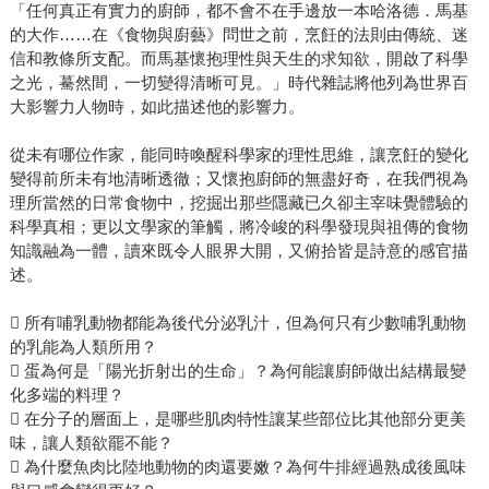
「任何真正有實力的廚師，都不會不在手邊放一本哈洛德．馬基
的大作……在《食物與廚藝》問世之前，烹飪的法則由傳統、迷
信和教條所支配。而馬基懷抱理性與天生的求知欲，開啟了科學
之光，驀然間，一切變得清晰可見。」時代雜誌將他列為世界百
大影響力人物時，如此描述他的影響力。
從未有哪位作家，能同時喚醒科學家的理性思維，讓烹飪的變化
變得前所未有地清晰透徹；又懷抱廚師的無盡好奇，在我們視為
理所當然的日常食物中，挖掘出那些隱藏已久卻主宰味覺體驗的
科學真相；更以文學家的筆觸，將冷峻的科學發現與祖傳的食物
知識融為一體，讀來既令人眼界大開，又俯拾皆是詩意的感官描
述。
 所有哺乳動物都能為後代分泌乳汁，但為何只有少數哺乳動物
的乳能為人類所用？
 蛋為何是「陽光折射出的生命」？為何能讓廚師做出結構最變
化多端的料理？
 在分子的層面上，是哪些肌肉特性讓某些部位比其他部分更美
味，讓人類欲罷不能？
 為什麼魚肉比陸地動物的肉還要嫩？為何牛排經過熟成後風味