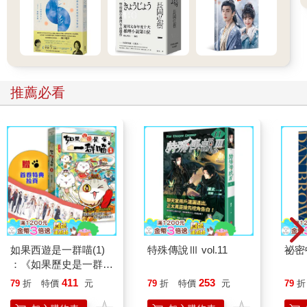
鮮乳的味道均衡而細緻，獨特的甜味來自乳糖，淡淡的鹹味則來
自礦物質，還帶有一點點酸。牛乳溫和而宜人的香味大部分得歸
功於短鏈脂肪酸（包括丁酸及癸酸），它讓高飽和的牛乳脂肪在
體溫下呈液態。由於脂肪酸體積相當小，可蒸散到空氣中，進入
我們的鼻子。通常，游離的脂肪酸會使食物產生一種令人不悅的
肥皂味，不過微量的4~12 個碳的瘤胃脂肪酸、它們的衍生物，以
推薦必看
及名為「酯」的酸醇化合物，都會使牛乳帶有動物及水果的味
道。山羊與綿羊乳的獨特氣味源自兩種特別的帶支鏈8 碳脂肪酸
（4- 乙基辛酸、4- 甲基辛酸），牛乳中沒有這些脂肪酸。水牛乳
這種傳統莫扎瑞拉乳酪的原料，就含有一群獨特的脂肪酸，令人
聯想到蘑菇與新鮮的青草，以及穀倉裡的氮化合物（吲哚）。
鮮乳的基本風味受到動物飼料的影響，乾草和青貯飼料比較缺乏
脂肪與蛋白質，會製造出一種較平淡而溫和的乳酪味，而青翠的
牧草則帶來清甜的覆盆子氣味（長鏈不飽和脂肪酸的衍生物），
以及穀倉的吲哚氣味。
如果西遊是一群喵(1)
特殊傳說Ⅲ vol.11
祕密
烹飪產生的風味
：《如果歷史是一群
喵》作者最新力作，附
411
253
低溫的巴氏殺菌法（詳見第43 頁）會去掉一些較細緻的香味，使
79
折
特價
元
79
折
特價
元
79
折
【首卷特典】拉頁
牛乳的風味稍微改變。但是此殺菌法也會使酵素與細菌失去作