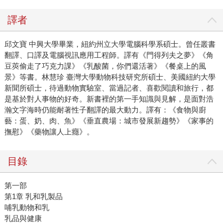
譯者
邱文寶 中興大學畢業，紐約州立大學電腦科學系碩士。曾任叢書
翻譯、口譯及電腦視訊應用工程師。譯有《門得列夫之夢》《角
豆莢偷走了巧克力課》《乳酸菌，你們還活著》《餐桌上的風
景》等書。
林慧珍 臺灣大學動物科技研究所碩士、美國紐約大學
新聞所碩士，待過動物實驗室、當過記者、喜歡閱讀和旅行，都
是基於對人事物的好奇。新書裡的第一手知識與見解，是面對浩
瀚文字海時仍能耐著性子翻譯的最大動力。譯有：《食物與廚
藝：蛋、奶、肉、魚》《垂直農場：城市發展新趨勢》《家事的
撫慰》《藥物讓人上癮》。
目錄
第一部
第1章 乳和乳製品
哺乳動物和乳
乳品與健康