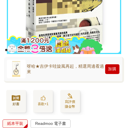
呀哈★吉伊卡哇旋風再起，精選周邊看過
加購
來
寫評價
好書
喜歡+1
賺金幣
紙本平裝
Readmoo 電子書