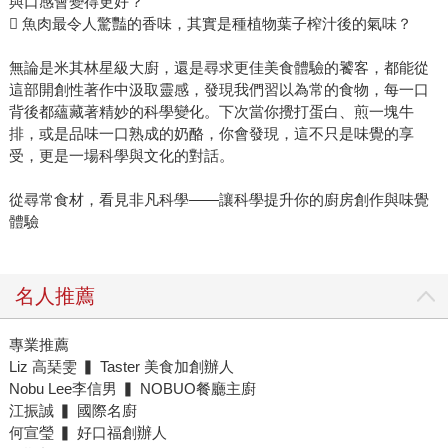
與口感會變得更好？
 魚肉最令人驚豔的香味，其實是種植物葉子榨汁後的氣味？
無論是米其林星級大廚，還是尋求更佳美食體驗的饕客，都能從
這部開創性著作中汲取靈感，發現我們習以為常的食物，每一口
背後都蘊藏著精妙的科學變化。下次當你攪打蛋白、煎一塊牛
排，或是品味一口熟成的奶酪，你會發現，這不只是味覺的享
受，更是一場科學與文化的對話。
從尋常食材，看見非凡科學——讓科學提升你的廚房創作與味覺
體驗
名人推薦
專業推薦
Liz 高琹雯 ▍ Taster 美食加創辦人
Nobu Lee李信男 ▍ NOBUO餐廳主廚
江振誠 ▍ 國際名廚
何宣瑩 ▍ 好口福創辦人