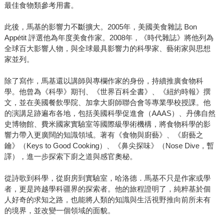
最佳食物類參考用書。
此後，馬基的影響力不斷擴大。2005年，美國美食雜誌 Bon
Appétit 評選他為年度美食作家。2008年，《時代雜誌》將他列為
全球百大影響人物，與全球最具影響力的科學家、藝術家與思想
家並列。
除了寫作，馬基還以講師與專欄作家的身份，持續推廣食物科
學。他曾為《科學》期刊、《世界百科全書》、《紐約時報》撰
文，並在美國餐飲學院、加拿大廚師聯合會等專業學校授課。他
的演講足跡遍布各地，包括美國科學促進會（AAAS）、丹佛自然
史博物館、費米國家實驗室等國際級學術機構，將食物科學的影
響力帶入更廣闊的知識領域。著有《食物與廚藝》、《廚藝之
鑰》（Keys to Good Cooking）、《鼻尖探味》（Nose Dive，暫
譯），進一步探索下廚之道與感官奧秘。
從詩歌到科學，從廚房到實驗室，哈洛德．馬基不只是作家或學
者，更是跨越學科疆界的探索者。他的旅程證明了，純粹基於個
人好奇的求知之路，也能將人類的知識與生活視野推向前所未有
的境界，並改變一個領域的面貌。