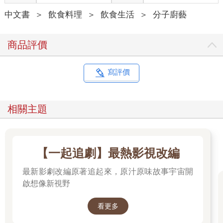
種營養素的比例還是差異極大。通常生長快速的動物，其乳汁中
中文書
＞
飲食料理
＞
飲食生活
＞
分子廚藝
會含有高蛋白、高礦物質。牛犢成長到50 天時體重就會加倍，而
人類嬰兒則需100 天，因此牛乳所含的蛋白質和礦物質就不只是
人乳的2 倍。在所有主要營養素中，反芻動物的乳嚴重缺乏的，
商品評價
就只有鐵質和維生素C。由於瘤胃細菌會把青草和穀類裡的不飽
和脂肪酸轉化為飽和脂肪酸，因此在一般食物中，反芻動物的乳
汁含很高的飽和脂肪，僅次於椰子油。飽和脂肪的確會增加血膽
寫評價
固醇的含量，而較高的血膽固醇又會增加罹患心臟疾病的風險，
不過多吃其他食物保持均衡飲食就能彌補這個缺點（詳見第二
冊）。
相關主題
下方圖表同時列出各類常見或少見乳品所含的營養素。我們可從
不同動物品種的分析數據得到粗略的概念，但實際上，不同的動
物個體以及特定動物在不同階段的泌乳期，也會有相當大的差
異。
【一起追劇】最熱影視改編
有生命的液體
最新影劇改編原著追起來，原汁原味故事宇宙開
牛乳的乳白色外觀掩蓋了本身極度複雜的特性和生命力，之所以
啟想像新視野
說它充滿生命，是因為來自乳房的鮮乳裡含有活生生的白血球細
胞、一些乳腺細胞以及各種細菌，而且充滿活性酵素。這些酵素
看更多
有些浮游在鮮乳中，有些則嵌在脂肪球膜裡，巴氏殺菌法（詳見