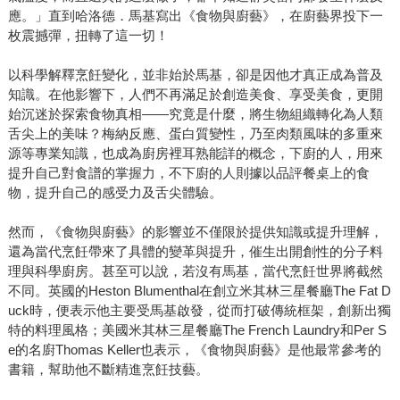
應。」直到哈洛德．馬基寫出《食物與廚藝》，在廚藝界投下一
枚震撼彈，扭轉了這一切！
以科學解釋烹飪變化，並非始於馬基，卻是因他才真正成為普及
知識。在他影響下，人們不再滿足於創造美食、享受美食，更開
始沉迷於探索食物真相——究竟是什麼，將生物組織轉化為人類
舌尖上的美味？梅納反應、蛋白質變性，乃至肉類風味的多重來
源等專業知識，也成為廚房裡耳熟能詳的概念，下廚的人，用來
提升自己對食譜的掌握力，不下廚的人則據以品評餐桌上的食
物，提升自己的感受力及舌尖體驗。
然而，《食物與廚藝》的影響並不僅限於提供知識或提升理解，
還為當代烹飪帶來了具體的變革與提升，催生出開創性的分子料
理與科學廚房。甚至可以說，若沒有馬基，當代烹飪世界將截然
不同。英國的Heston Blumenthal在創立米其林三星餐廳The Fat D
uck時，便表示他主要受馬基啟發，從而打破傳統框架，創新出獨
特的料理風格；美國米其林三星餐廳The French Laundry和Per S
e的名廚Thomas Keller也表示，《食物與廚藝》是他最常參考的
書籍，幫助他不斷精進烹飪技藝。