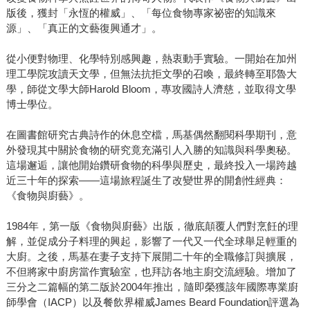
版後，獲封「永恆的權威」、「每位食物專家祕密的知識來
源」、「真正的文藝復興通才」。
從小便對物理、化學特別感興趣，熱衷動手實驗。一開始在加州
理工學院攻讀天文學，但無法抗拒文學的召喚，最終轉至耶魯大
學，師從文學大師Harold Bloom，專攻國詩人濟慈，並取得文學
博士學位。
在圖書館研究古典詩作的休息空檔，馬基偶然翻閱科學期刊，意
外發現其中關於食物的研究竟充滿引人入勝的知識與科學奧秘。
這場邂逅，讓他開始鑽研食物的科學與歷史，最終投入一場跨越
近三十年的探索——這場旅程誕生了改變世界的開創性經典：
《食物與廚藝》。
1984年，第一版《食物與廚藝》出版，徹底顛覆人們對烹飪的理
解，並促成分子料理的興起，影響了一代又一代全球舉足輕重的
大廚。之後，馬基在妻子支持下展開二十年的全職修訂與擴展，
不但將家中廚房當作實驗室，也拜訪各地主廚交流經驗。增加了
三分之二篇幅的第二版於2004年推出，隨即榮獲該年國際專業廚
師學會（IACP）以及餐飲界權威James Beard Foundation評選為