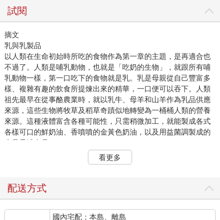
試閱
摘文
乳與乳製品
以人類在生命初始時所吃的食物作為第一章的主題，是再適合也
不過了。人類是哺乳動物，也就是「吃奶的生物」，就跟所有哺
乳動物一樣，第一口吃下的食物就是乳。乳是母親從自己豐富多
樣、複雜有趣的飲食所提煉出來的精華，一口便可以吞下。人類
祖先最早在從事酪農業時，就以乳牛、母羊和山羊作為乳品供應
來源，這些生物將牧草及稻草奇蹟似地轉變為一桶桶人類的營養
來源。這種液體富含各種可能性，只需稍微加工，就能製成各式
各樣可口的鮮奶油、香噴噴的金黃色奶油，以及用益菌調製成的
大量香濃食品。
難怪乳品可以展現出許多文化的想像力。古代印歐人是牧牛人，
看更多
他們大約在公元前3000 年，從高加索大草原遷徙至歐亞大陸的廣
大地區落腳，而乳與奶油更在他們的創世神話中，扮演非常重要
的角色，從印度人或斯堪地那維亞人都是如此。地中海沿岸及中
配送方式
東地區的人，仰賴的是橄欖油而非奶油，不過乳和乳酪在《舊約
聖經》中依然是豐足與創造宇宙的象徵。
國內宅配：本島、離島
現代對乳的印像則相當不同！由於大量生產，乳與乳製品從寶貴