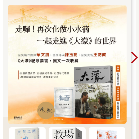
第43 頁）大幅降低了這些活性。事實上，人們認為鮮乳中若有殘
留的酵素活性，代表加熱處理不完全。經巴氏殺菌法處理過的牛
乳，活細胞或活性酵素分子變得很少，因此較有把握它不會含有
細菌，不致引發食物中毒，而且也較穩定，比生乳更不易走味。
不過活性對傳統的乳酪製造相當重要，因為這有助於乳酪熟成、
讓味道更濃郁。
牛乳的乳白色來自微小的脂肪球及蛋白質束，它們的大小足以折
射穿透液體的光線。乳汁還含有溶解的鹽、乳糖、維生素與其他
蛋白質和許多微量成分。糖、脂肪和蛋白質顯然是最重要的成
分，我們稍後再仔細討論。我們先略述其他的成分。牛乳呈弱酸
性，酸鹼值介於6.5~6.7，蛋白質的特性深受酸性和鹽濃度的影
響，我們稍後將會解釋。脂肪球攜帶無色的維生素A 及其黃橙色
的前驅物胡蘿蔔素，而胡蘿蔔素可在綠色飼草中找到，形成牛乳
和奶油的原色。各種動物能將胡蘿蔔素轉變為維生素A的程度不
一，更賽牛與娟姍牛能轉換的不多，因此產出顏色特別的金黃色
牛乳，而綿羊、山羊以及水牛則相反，牠們能轉換所有的胡蘿蔔
素，因此產出的牛乳和奶油非常營養，但卻呈白色。略帶綠色的
核黃素有時能在脫脂乳或水狀的透明乳清中找到，這些乳清是從
優酪乳的凝結蛋白質過濾出來的。
乳品風味