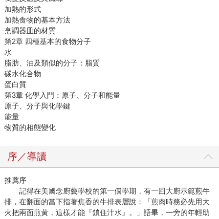
加熱的形式
加熱食物的基本方法
烹調器皿的材質
第2章 四種基本的食物分子
水
脂肪、油及類似的分子：脂質
碳水化合物
蛋白質
第3章 化學入門：原子、分子和能量
原子、分子與化學鍵
能量
物質的相態變化
序／導讀
推薦序
記得在美國念廚藝學校的第一個學期，有一回大廚示範煎牛
排，在翻面的當下指著焦香的牛排表層說：「煎肉時務必先用大
火把兩面煎黃，這樣才能『鎖住汁水』。」語畢，一旁的年輕助