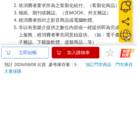
依消費者要求所為之客製化給付。（客製化商品）
報紙、期刊或雜誌。（含MOOK、外文雜誌）
經消費者拆封之影音商品或電腦軟體。
非以有形媒介提供之數位內容或一經提供即為完成之線
上服務，經消費者事先同意始提供。（如：電子書、電
子雜誌、下載版軟體、虛擬商品…等）
已拆封之個人衛生用品。（如：內衣褲、刮鬍刀、除毛
立即結帳
加入購物車
刀…等）
若非上列種類商品，均享有到貨7天的猶豫期（含例假
預計 2026/08/08 出貨
參考庫存量：5
預訂門市商品
門市庫存
大量採購
日）。
辦理退換貨時，商品（組合商品恕無法接受單獨退貨）必須
是您收到商品時的原始狀態（包含商品本體、配件、贈品、
保證書、所有附隨資料文件及原廠內外包裝…等），請勿直
接使用原廠包裝寄送，或於原廠包裝上黏貼紙張或書寫文
字。
退回商品若無法回復原狀，將請您負擔回復原狀所需費用，
嚴重時將影響您的退貨權益。