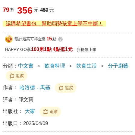
356
79
折
元
450
元
認購希望書包，幫助弱勢孩童上學不中斷！
15
預計最高可得金幣
點
?
100累1點 4點抵1元
HAPPY GO享
折抵無上限
分類：
中文書
＞
飲食料理
＞
飲食生活
＞
分子廚藝
追蹤
作者：
哈洛德．馬基
追蹤
譯者：
邱文寶
出版社：
大家
追蹤
出版日：
2025/04/09