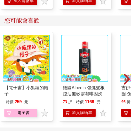
加入購物車
加入購物車
用，牛乳因此不變質，而且會添加些許硫磺與綠葉（二甲基硫、
己醛）的味道。高溫巴氏殺菌法或短暫加熱牛乳至76°C以上，可
產生許多氣味芬芳的微量物質，帶出像是香草、杏仁以及精緻奶
您可能會喜歡
油的味道，還有蛋味的硫化氫。長時間煮沸會促使乳糖和乳蛋白
發生褐變反應（或梅納反應），產生出奶油糖果味的分子。
走味的過程
鮮乳的美好風味在幾種情況下會變差。單是與氧氣接觸或暴露於
強光下，就會使脂肪球膜的磷脂質發生氧化，並會產生連鎖反
應，慢慢發出腐敗紙板、金屬、魚腥以及油漆味。如果牛乳存放
太久而變酸，通常也會發出水果、醋酸、麥芽以及更多令人不舒
服的味道。
牛乳曝露於陽光或日光燈下，也會產生包心菜般、燒焦般的特殊
氣味，這是源自維生素中的核黃素與含硫的胺基酸「甲硫胺酸」
【電子書】小狐狸的帽
德國Alpecin-強健髮根
吉伊卡哇 
之間的作用。透明玻璃、塑膠容器，以及超市照明都會帶來這類
子
控油無矽靈咖啡因洗髮
圈-
問題，不透光的硬紙盒則能避免這種狀況。
凝露375ml/瓶-C1強健
259
1169
特價
元
73
折
特價
元
95
折
髮根(護髮洗髮精/男士
調理頭皮洗髮液/0矽靈
電子書
加入購物車
滋潤洗頭髮水/一般髮
質適用)