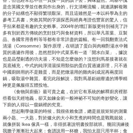
答，但也經常忍不住一頁接一頁的讀下去，興味盎然。馬基不愧
是念英國文學並任教寫作出身的，行文清晰流暢，就連講解複雜
的分子結構也不顯得繁瑣艱深。而且這雖然是一本以科學為主的
參考工具書，夾敘其間的字源探悉與經典考證也豐富的驚人，信
手拈來都是有趣的文史軼事。2004年的增訂新版更特別補充了許
多有別於西方傳統的烹飪技巧與食材資料，所以舉凡茶葉、豆製
品、各國常用香料等等都有非常詳盡的篇幅。有一回我翻查法式
清湯（Consomme）製作原理，在研讀了蛋白與肉糊對湯水中雜
質的過濾作用後，忽然想到中式菜系有一道「開水白菜」，據說
也是晶瑩剔透的功夫湯，不知是怎麼做的？沒想到馬基接著就在
頁底補充，中式的純淨清湯採用類似的蛋白質過濾原理，只不過
中國廚師用的不是雞蛋，而是把燉湯用的雞肉剁成泥再兩度回
鍋，吸取湯中雜質。看完此段解說，我對馬基鉅細靡遺的博學精
神更是佩服得五體投地。
《食物與廚藝》最可貴之處，在於它有系統的解釋廚房裡那
些看似天經地義，卻又如鍊金術一般神祕不可知的奇妙變化，讓
下廚的人得以一窺鍋裡的究竟。
想起剛學做菜的時候，我很依賴食譜，總是規規矩矩的測量
兩小匙、一大匙，對於爐火的大小和烹煮的時間也是戰戰兢兢，
就像拼裝 Ikea 傢具一樣，非得抓著說明書按部就班。幾回演練後
我膽子漸漸壯大起來：食譜說用一杯糖，我怕太甜只用半杯；食