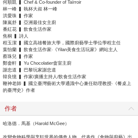
何順凱 ▍ Chef & Co-founder of Taïrroir
林一峰 ▍ 執杯大叔 林一峰
洪愛珠 ▍ 作家
陳嵐舒 ▍ 亞洲最佳女主廚
番紅花 ▍ 飲食生活作家
焦桐 ▍ 詩人
程玉潔 ▍ 國立高雄餐旅大學，國際廚藝學士學位學程主任
葉怡蘭 ▍ 飲食生活作家‧《Yilan美食生活玩家》網站主人
蔡珠兒 ▍ 作家
鄭畬軒 ▍ Yu Chocolatier畬室主廚
謝忠道 ▍ 巴黎玩家謝忠道
韓良憶 ▍ 作家/廣播主持人/飲食生活作家
鞭神老師 ▍ 國立臺灣藝術大學通識中心兼任助理教授‧《餐桌上
的臺灣史》作者
作者
哈洛德．馬基（Harold McGee）
改變食物科學與烹飪世界的傳奇人物。代表作《食物與廚藝》出