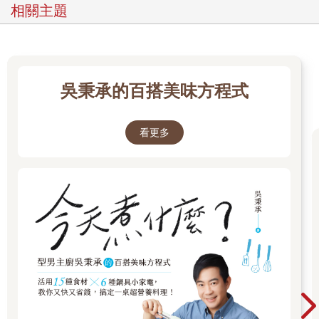
的昆蟲屍骸？這是因為動物學會了辨識、避開有潛在危害的植
相關主題
物。動物藉由嗅覺和味覺，能偵測濃度非常稀薄的化學化合物。
動物針對特定的重要味道，發展出適當的自然反應，牠們嫌惡生
物鹼和氰化物的特殊苦味，喜愛含重要養料的糖類所具有的甜
味。有些動物還發展出特殊解毒酵素，因而能善加利用原本具有
毒性的植物。樹袋熊（澳洲無尾熊）能吃尤加利樹葉，大樺斑蝶
吳秉承的百搭美味方程式
幼蟲則能吃馬利筋。人類也發明了自己的解毒妙法，包括植物的
選用、育種和烹調。
甘藍、萊豆、馬鈴薯和萵苣等培育過的品種，毒性都低於其野生
看更多
的祖先。而且，許多毒素都能以高熱破壞，或以沸水濾除。不
過，很有意思的是，人類其實很喜愛某些植物毒素，甚至刻意尋
找！
我們花費心思去辨認哪些刺激性警示訊號是屬於較輕的危害，並
愛上那種原本應該要感到嫌惡的感覺。於是我們才養成這些看似
反常的習性：愛上芥末、胡椒和洋蔥。香草和香料本質上的吸引
力即在此，我們在第8 章還會談到這點。
為什麼熟果特別好吃？
高等動、植物是藉由結合雌、雄兩性性器官的遺傳物質（通常來
自不同個體）而產生後代。動物能夠移動，因此雌雄個體能彼此
察覺並相互靠近；植物不能移動，只好借助能夠移動的媒介。多