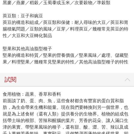
黑麥／燕麥／稻穀／玉蜀黍或玉米／次要穀物／準穀類
莢豆類：豆子和豌豆
莢豆的構造和組成／莢豆類和保健：耐人尋味的大豆／莢豆和胃
腸積氣問題／豆類的風味／豆芽／料理莢豆／幾種常見莢豆的特
性／大豆和大豆轉化製品
堅果和其他高油脂型種子
堅果的構造和特質／堅果的營養價值／堅果風味／處理、儲藏堅
果／料理堅果／幾種常見堅果的特性／其他高油脂型種子的特性
試閱
食用植物：蔬果、香草和香料
前面談了奶、蛋、肉、魚，這些食材都含有豐富的蛋白質和脂
肪，為生命帶來生機和能量。現在我們要轉換到另一個世界，也
就是為上述食材（還有人類）提供養分的生物界。植物的組成包
括帶土味的根部、苦辣和醒腦的葉片、芳香的花朵、讓人滿口生
津的果實、帶堅果風味的種子，還有甜、酸、澀、苦、辣以及成
千上萬種芳香氣味。事實顯示，這個繁茂而蓬勃的多樣世界，卻