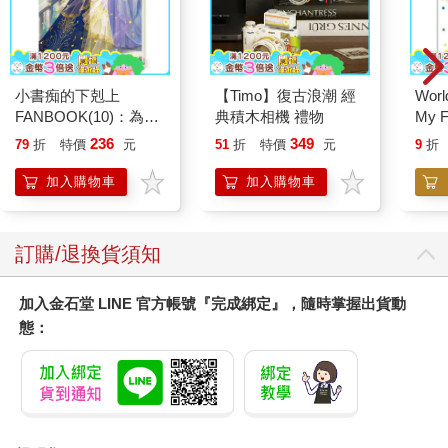
最主要的區別：風味 為什麼我們通常都把蔬菜當成配菜來料
理，卻把果實當成餐飲的高潮精華？烹飪用果實有一項不同於蔬
菜的重要特性：這類食用果實是少數幾種我們天生就該食用的東
西。許多植物在設計果實時都會迎合動物的感官，如此一來，動
小書痴的下剋上
【Timo】復古浪潮 經
World
物才會取食，幫它們把果實裡的種子帶往他方。這類果實是自然
FANBOOK(10)：為了
典積木相機 禮物
My F
界的無酒精飲料和糖果，以亮麗色彩包裝得耀眼眩目，還在幾百
成為圖書管理員不擇手
Book
236
349
79
折
特價
元
51
折
特價
元
9
折
萬年的天擇作用中通過市場測試。它們通常含有高糖分，以滿足
段！
所有動物與生俱來對甜味的共通愛好。果實散發出特有的複雜香
加入購物車
加入購物車
氣，這有可能牽涉到好幾百種不同化學物質，遠超過其他天然原
料所含的種類。同時，果實還會自行軟化，變得香甜多汁且柔嫩
誘人。相對而言，我們視為蔬菜的植物性食品則一點都不柔軟，
訂購/退換貨須知
有些味道非常清淡（四季豆和馬鈴薯），有些則太過濃烈（洋蔥
和甘藍），因此蔬菜必須由廚子施展手藝才能散發美妙滋味。
加入金石堂 LINE 官方帳號『完成綁定』，隨時掌握出貨動
果實和蔬菜的字彙本身便反映出這些差別。Vegetable（蔬菜）的
態：
拉丁字根vegere 是個動詞，意思是賦予精神、帶來生機；而
fruit（果實）的拉丁字根則為fructus，意思是滿足、愉悅、滿意和
樂趣。果實天生具有美妙滋味，能迎合我們天生的生物愛好，而
蔬菜則刺激我們去發現、創造出比享用果實還更微妙、更多樣化
的樂趣。