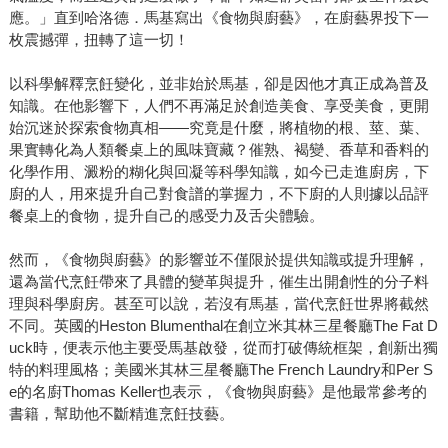
應。」直到哈洛德．馬基寫出《食物與廚藝》，在廚藝界投下一
枚震撼彈，扭轉了這一切！
以科學解釋烹飪變化，並非始於馬基，卻是因他才真正成為普及
知識。在他影響下，人們不再滿足於創造美食、享受美食，更開
始沉迷於探索食物真相——究竟是什麼，將植物的根、莖、葉、
果實轉化為人類餐桌上的風味寶藏？催熟、褐變、香草和香料的
化學作用、澱粉的糊化與回凝等科學知識，如今已走進廚房，下
廚的人，用來提升自己對食譜的掌握力，不下廚的人則據以品評
餐桌上的食物，提升自己的感受力及舌尖體驗。
然而，《食物與廚藝》的影響並不僅限於提供知識或提升理解，
還為當代烹飪帶來了具體的變革與提升，催生出開創性的分子料
理與科學廚房。甚至可以說，若沒有馬基，當代烹飪世界將截然
不同。英國的Heston Blumenthal在創立米其林三星餐廳The Fat D
uck時，便表示他主要受馬基啟發，從而打破傳統框架，創新出獨
特的料理風格；美國米其林三星餐廳The French Laundry和Per S
e的名廚Thomas Keller也表示，《食物與廚藝》是他最常參考的
書籍，幫助他不斷精進烹飪技藝。