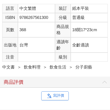
之賜，如今我們得以攝取的植物種類之多，可謂盛況空前。這是
語言
中文繁體
裝訂
紙本平裝
自然和人類合作創造出的迷人遺產，並且還在不斷演化，而現在
正是一探究竟的成熟時機。
ISBN
9786267561300
分級
普通級
本章會概要介紹我們攝取的植物性食物。由於植物種類繁多，因
此某些特定的蔬、果、香草與香料，會留待後續幾章來處理。種
商品規
頁數
368
18開17*23cm
子類食品（穀物、莢果、堅果）的性質較為獨特，因此擺在第9章
格
單獨講述。
適讀年
出版地
台灣
全齡適讀
植物為何風味濃郁、效用強烈
齡
動物還能借助運動能力來逃避敵害，或拚搏求生，以免變成其他
注音
級別
動物身上的肉。那麼固定不動的植物呢？植物不能移動，卻能藉
由高強的化學合成本領來彌補這項缺失。這群煉丹大師能產生好
中文書
＞
飲食料理
＞
飲食生活
＞
分子廚藝
幾千種風味濃烈、有時還帶有毒性的警示訊號，讓細菌、真菌、
昆蟲和人類打消攻擊念頭。這裡列舉一些化學戰的製劑：刺激性
物質，如芥菜籽油和辣椒的辣椒素、洋蔥所含的催淚物質；帶苦
商品評價
味的毒性生物鹼，如咖啡所含的咖啡因、馬鈴薯所含的茄鹼；氰
化物成分，如萊豆（皇帝豆）和多種果實種子；還有會干擾消化
過程的幾種物質，包括帶澀味的收歛性韖酸，以及消化酶抑制成
寫評價
分。
倘若植物自行配備了精良的天然殺蟲劑，為什麼我們沒見到遍野