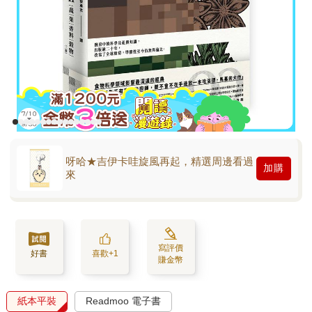
呀哈★吉伊卡哇旋風再起，精選周邊看過
加購
來
寫評價
好書
喜歡+1
賺金幣
紙本平裝
Readmoo 電子書