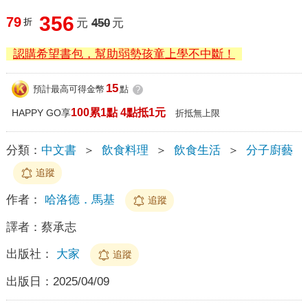
356
79
折
元
450
元
認購希望書包，幫助弱勢孩童上學不中斷！
15
預計最高可得金幣
點
?
100累1點 4點抵1元
HAPPY GO享
折抵無上限
分類：
中文書
＞
飲食料理
＞
飲食生活
＞
分子廚藝
追蹤
作者：
哈洛德．馬基
追蹤
譯者：
蔡承志
出版社：
大家
追蹤
出版日：
2025/04/09