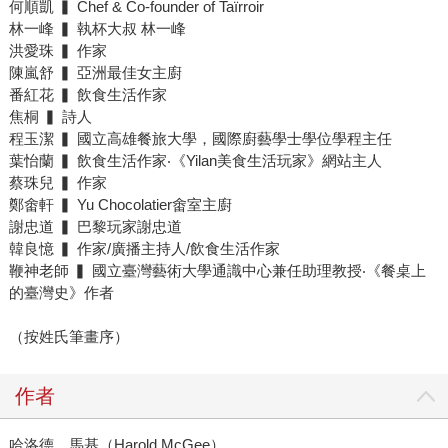
何順凱 ▍ Chef & Co-founder of Taïrroir
林一峰 ▍ 執杯大叔 林一峰
洪愛珠 ▍ 作家
陳嵐舒 ▍ 亞洲最佳女主廚
番紅花 ▍ 飲食生活作家
焦桐 ▍ 詩人
程玉潔 ▍ 國立高雄餐旅大學，國際廚藝學士學位學程主任
葉怡蘭 ▍ 飲食生活作家‧《Yilan美食生活玩家》網站主人
蔡珠兒 ▍ 作家
鄭畬軒 ▍ Yu Chocolatier畬室主廚
謝忠道 ▍ 巴黎玩家謝忠道
韓良憶 ▍ 作家/廣播主持人/飲食生活作家
鞭神老師 ▍ 國立臺灣藝術大學通識中心兼任助理教授‧《餐桌上
的臺灣史》作者
（按姓氏筆畫序）
作者
哈洛德．馬基（Harold McGee）