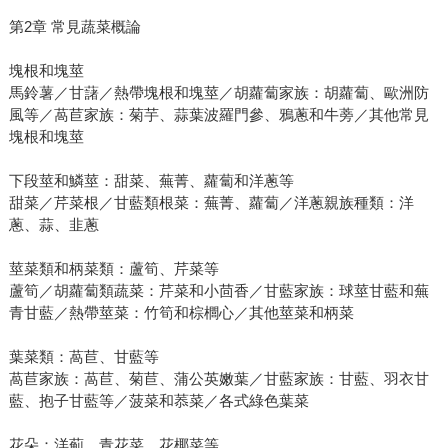
第2章 常見蔬菜概論
塊根和塊莖
馬鈴薯／甘藷／熱帶塊根和塊莖／胡蘿蔔家族：胡蘿蔔、歐洲防
風等／萵苣家族：菊芋、蒜葉波羅門參、鴉蔥和牛蒡／其他常見
塊根和塊莖
下段莖和鱗莖：甜菜、蕪菁、蘿蔔和洋蔥等
甜菜／芹菜根／甘藍類根菜：蕪菁、蘿蔔／洋蔥親族種類：洋
蔥、蒜、韭蔥
莖菜類和柄菜類：蘆筍、芹菜等
蘆筍／胡蘿蔔類蔬菜：芹菜和小茴香／甘藍家族：球莖甘藍和蕪
青甘藍／熱帶莖菜：竹筍和棕櫚心／其他莖菜和柄菜
葉菜類：萵苣、甘藍等
萵苣家族：萵苣、菊苣、蒲公英嫩葉／甘藍家族：甘藍、羽衣甘
藍、抱子甘藍等／菠菜和菾菜／各式綠色葉菜
花朵：洋薊、青花菜、花椰菜等