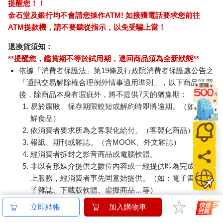
提醒您！！
植物中的抗氧化物 在所有生物中，承受最高氧化壓力的，莫過
金石堂及銀行均不會請您操作ATM! 如接獲電話要求您前往
於綠色植物行光合作用的葉片。葉片採收陽光中能量充沛的粒
ATM提款機，請不要聽從指示，以免受騙上當！
子，將水分子分解成氫原子和氧原子，好用來製造糖分。因此，
葉片和植物其他暴露在外的部位，全都充滿抗氧化分子來對付這
退換貨須知：
種高能反應，以免重要的DNA和蛋白質受損。植物性抗氧化物中
**提醒您，鑑賞期不等於試用期，退回商品須為全新狀態**
的「類胡蘿蔔素」則囊括了橙色的β- 胡蘿蔔素、黃色的葉黃素和
依據「消費者保護法」第19條及行政院消費者保護處公告之
玉米黃素，以及為番茄染上色彩的紅色茄紅素。綠色的葉綠素本
「通訊交易解除權合理例外情事適用準則」，以下商品購買
身就是種抗氧化物，維生素C、E 也是。此外還有幾千種酚類化合
後，除商品本身有瑕疵外，將不提供7天的猶豫期：
物，都由6 碳原子環構成。酚類物質在植物生命中扮演好幾種角
易於腐敗、保存期限較短或解約時即將逾期。（如：生
色，從形成色素到抵抗微生物，再到吸引、驅退動物等。所有蔬
果和穀物或許都含有至少幾類酚化合物；顏色越深、味道越強
鮮食品）
烈，便越可能含有大量酚類抗氧化物。
依消費者要求所為之客製化給付。（客製化商品）
報紙、期刊或雜誌。（含MOOK、外文雜誌）
植物的顏色
經消費者拆封之影音商品或電腦軟體。
植物的色素是對生命的禮讚！森林、田野的不同青翠色澤，花果
非以有形媒介提供之數位內容或一經提供即為完成之線
綻現紫、黃、紅等色彩，流露出活力、復甦和純粹的感官喜悅。
上服務，經消費者事先同意始提供。（如：電子書、電
有些色素的作用是吸引我們的目光，有些則會變成我們雙眼的一
子雜誌、下載版軟體、虛擬商品…等）
部分（見頁271box）。許多色素經證實有益於我們的健康。廚師
已拆封之個人衛生用品。（如：內衣褲、刮鬍刀、除毛
要面對的挑戰是，如何保存這些出色分子的生命力和吸引力。
立即結帳
加入購物車
刀…等）
植物色素分為四大家族，在植物生命中分別發揮不同功能，並在