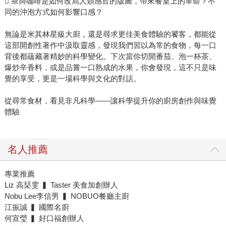
 茶與咖啡是如何改寫人類感官的版圖，帶來餐桌上的革命？不
同的沖泡方式如何影響口感？
無論是米其林星級大廚，還是尋求更佳美食體驗的饕客，都能從
這部開創性著作中汲取靈感，發現我們習以為常的食物，每一口
背後都蘊藏著精妙的科學變化。下次當你切開番茄、泡一杯茶、
爆炒辛香料，或是品嘗一口熟成的水果，你會發現，這不只是味
覺的享受，更是一場科學與文化的對話。
從尋常食材，看見非凡科學——讓科學提升你的廚房創作與味覺
體驗
名人推薦
專業推薦
Liz 高琹雯 ▍ Taster 美食加創辦人
Nobu Lee李信男 ▍ NOBUO餐廳主廚
江振誠 ▍ 國際名廚
何宣瑩 ▍ 好口福創辦人