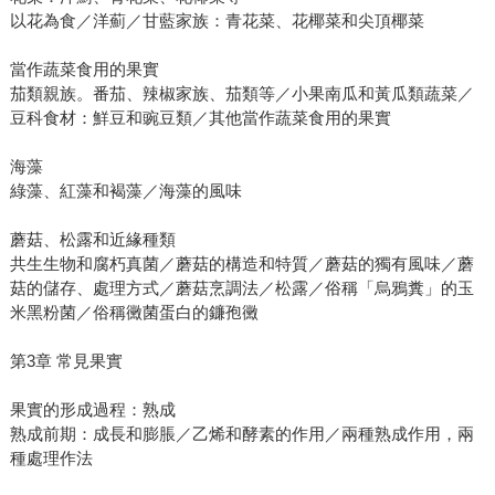
以花為食／洋薊／甘藍家族：青花菜、花椰菜和尖頂椰菜
當作蔬菜食用的果實
茄類親族。番茄、辣椒家族、茄類等／小果南瓜和黃瓜類蔬菜／
豆科食材：鮮豆和豌豆類／其他當作蔬菜食用的果實
海藻
綠藻、紅藻和褐藻／海藻的風味
蘑菇、松露和近緣種類
共生生物和腐朽真菌／蘑菇的構造和特質／蘑菇的獨有風味／蘑
菇的儲存、處理方式／蘑菇烹調法／松露／俗稱「烏鴉糞」的玉
米黑粉菌／俗稱黴菌蛋白的鐮孢黴
第3章 常見果實
果實的形成過程：熟成
熟成前期：成長和膨脹／乙烯和酵素的作用／兩種熟成作用，兩
種處理作法