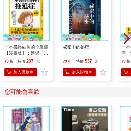
此，果實的色彩、質地和風味都會改變，我們稱之為熟成作用。
葉、根、莖隨時都可取食，越早的通常越鮮嫩。至於果實，我們
就必須等候它們發出成熟可食的訊號。熟成細節請見第7章（頁
350）。
果實和蔬菜類
除了第9 章要講述的小麥和稻穀等植物種子之外，我們取用的植
一本書終結你的拖延症
祕密中的祕密
一本
物性食品中，最重要的便是果實和蔬菜。在英文世界，蔬菜一詞
【漫畫版】：透過「小
症：
在最近幾個世紀才冠上現有涵義：基本上是指既非果實亦非種子
行動」打開大腦的行動
開大
237
537
的植物類食材。那麼果實是什麼？這個詞彙兼具學術和通俗涵
79
折
特價
元
79
折
特價
元
79
折
開關，懶人也能變身
人也
義。自17 世紀開始，植物學家便定義果實為：由花朵子房發育而
「行動派」的37個科
的3
加入購物車
加入購物車
成的器官，包覆著該植物種子。然而，在通俗用法上，同樣以果
學方法
肉包覆種子的四季豆、茄子、黃瓜和玉米粒卻不稱為果實，而是
蔬菜。就連美國最高法院也一向樂於採用廚子的定義，卻不採納
您可能會喜歡
植物學家的界定。1890 年代，紐約一名進口商主張他進口的番茄
享有免稅資格，他聲稱番茄是水果，因此根據當年法令規定得以
免繳進口關稅。但海關裁定番茄是蔬菜，必須繳納關稅。最高法
院依多數決認定，番茄「通常在晚餐時加入或搭配湯、魚、肉
食，因此是主餐的一部分，而非像水果那般通常作為點心食
用。」因此，番茄是蔬菜，進口商必須繳稅。