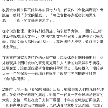
改變食物科學與烹飪世界的傳奇人物。代表作《食物與廚藝》出
版後，獲封「永恆的權威」、「每位食物專家祕密的知識來
源」、「真正的文藝復興通才」。
從小便對物理、化學特別感興趣，熱衷動手實驗。一開始在加州
理工學院攻讀天文學，但無法抗拒文學的召喚，最終轉至耶魯大
學，師從文學大師Harold Bloom，專攻國詩人濟慈，並取得文學
博士學位。
在圖書館研究古典詩作的休息空檔，馬基偶然翻閱科學期刊，意
外發現其中關於食物的研究竟充滿引人入勝的知識與科學奧秘。
這場邂逅，讓他開始鑽研食物的科學與歷史，最終投入一場跨越
近三十年的探索——這場旅程誕生了改變世界的開創性經典：
《食物與廚藝》。
1984年，第一版《食物與廚藝》出版，徹底顛覆人們對烹飪的理
解，並促成分子料理的興起，影響了一代又一代全球舉足輕重的
大廚。之後，馬基在妻子支持下展開二十年的全職修訂與擴展，
不但將家中廚房當作實驗室，也拜訪各地主廚交流經驗。增加了