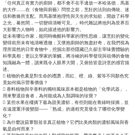
「任何真正有實力的廚師，都不會不在手邊放一本哈洛德．馬基
的大作……在《食物與廚藝》問世之前，烹飪的法則由傳統、迷
信和教條所支配。而馬基懷抱理性與天生的求知欲，開啟了科學
之光，驀然間，一切變得清晰可見。」時代雜誌將他列為世界百
大影響力人物時，如此描述他的影響力。
從未有哪位作家，能同時喚醒科學家的理性思維，讓烹飪的變化
變得前所未有地清晰透徹；又懷抱廚師的無盡好奇，在我們視為
理所當然的日常食物中，挖掘出那些隱藏已久卻主宰味覺體驗的
科學真相；更以文學家的筆觸，將冷峻的科學發現與祖傳的食物
知識融為一體，讀來既令人眼界大開，又俯拾皆是詩意的感官描
述。
 植物的色素是對生命的禮讚，而紅、橙、綠、紫等不同顏色究
竟如何揭示營養價值？
 香料植物與辛香料的獨特風味原本都是植物的「化學武器」，
用來擊退掠食者，為何能成為人類調味的珍寶？
 某些水果在欉摘下最為甜美濃郁，有些則能在青綠時採摘，並
在遠渡重洋後變甜——「熟成」的過程究竟發生了哪些化學變
化？
 為什麼說菇蕈類並非真正植物？它們比美肉類的濃郁風味與香
氣是由何而來？