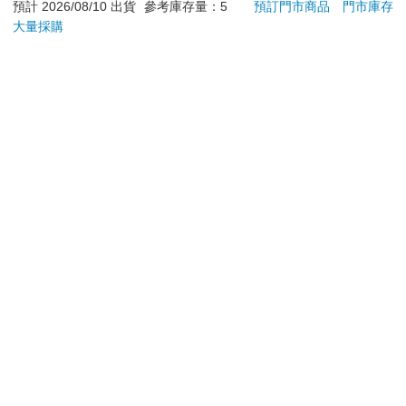
若非上列種類商品，均享有到貨7天的猶豫期（含例假
預計 2026/08/10 出貨
參考庫存量：5
預訂門市商品
門市庫存
廚房中展現不同特性。所有色素都是大分子，能吸收特定波長的
大量採購
日）。
光線，然後反射出某些光譜波長供我們的眼睛感應，因此色素會
呈現出不同色彩。例如葉綠素能吸收紅、藍波長，因此呈綠色。
辦理退換貨時，商品（組合商品恕無法接受單獨退貨）必須
是您收到商品時的原始狀態（包含商品本體、配件、贈品、
保證書、所有附隨資料文件及原廠內外包裝…等），請勿直
接使用原廠包裝寄送，或於原廠包裝上黏貼紙張或書寫文
字。
退回商品若無法回復原狀，將請您負擔回復原狀所需費用，
嚴重時將影響您的退貨權益。