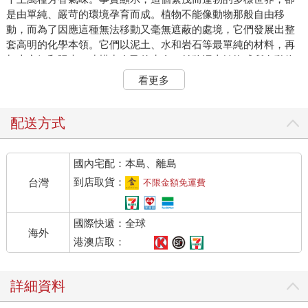
是由單純、嚴苛的環境孕育而成。植物不能像動物那般自由移
動，而為了因應這種無法移動又毫無遮蔽的處境，它們發展出整
套高明的化學本領。它們以泥土、水和岩石等最單純的材料，再
加上空氣和陽光，建構出自己的生命，並將泥土轉換成所有動物
賴以為生的食物。植物以色彩、味道和氣味來威嚇敵人並吸引朋
看更多
友，這些化學反應的產物即為視覺美感和味覺美味的來源。而保
護植物免受日常化學壓力威脅的物質，也同樣能保障我們平安。
所以，當我們吃下蔬菜、果實、穀物和香料，也就是吃下對我們
配送方式
生命有益的食物，同時也向我們的生命打開一個感官的、愉侻的
繽紛世界。
國內宅配：本島、離島
人類一向以植物為食。百萬年來，我們的祖先以各種果實、葉片
和種子等雜食維生。約在1 萬年前，他們開始培育數種穀物、種
到店取貨：
台灣
不限金額免運費
子類莢果和塊莖，這些植物不但能量高、蛋白質成分豐富，而且
還能大量栽植、儲藏。人類掌握了食物供給流程，才得以單憑一
國際快遞：全球
小片土地穩定養活眾多人口。所以農耕帶來了定居生活、第一批
海外
城市，以及人類的心靈教化。另一方面，人類攝取的植物性食品
港澳店取：
種類也因農耕生活而大幅減少，幾千年後又受到工業化影響而進
一步減少。蔬果成為裝飾，在現代西方膳食中，甚至變得可有可
詳細資料
無。直到最近我們才開始了解，人類身體要長期維持健康，還是
有賴富含蔬、果、香草和香料的多樣化飲食。所幸，拜現代科技