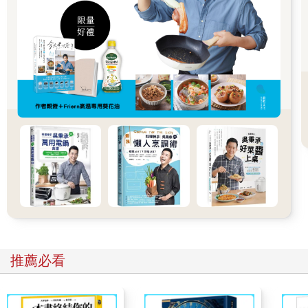
數陸生植物的雄性花粉都能藉由風或動物落在雌性胚珠上。為慫
恿動物伸出援手，較高等的植物還演化出花朵這種器官，甚至規
畫出特定的外形、色彩和氣味，吸引特定外援（尤其是昆蟲）。
於是當昆蟲四處飛行、採集花蜜或花粉作為食物時，也就把花粉
傳布到其他植物身上。
雌雄細胞相遇結合並開始發育成後代，得要有好的開始。動物母
親會四處搜尋適當位置來產下幼子，至於植物就必須借助外力。
倘若種子都由植物直接投落地表，它們就必須相互競爭，還得與
濃密成蔭的親代植株爭搶陽光和土壤中的礦物質。植物類群演化
十分成功，發展出種種能把種子散布得又遠又廣的機制。這些機
制包括能夠爆開把內含的種子四散投射的容器、能夠乘風而去或
黏附於路過動物毛皮上的種子附屬器官，以及能夠進入路過動物
「體內」搭便車的構造。實際上，果實正是植物為供動物取食而
發明的器官，如此一來，動物就可以把植物種子帶到遠方，還往
往讓種子通過消化系統，將之排放在營養豐富的糞肥堆中。（種
子各以不同手法保全自己，有些既大又有堅硬外殼，有些十分
小，很容易飛散，有些則具有毒性。）
推薦必看
所以果實是為供取食而生，這點迥異於植物的其他部位。因此果
實的味道、香氣和質地，才會這麼迎合動物的感官。不過，果實
要等到種子成熟、能夠成長發育之時，才會發出進食邀請。為