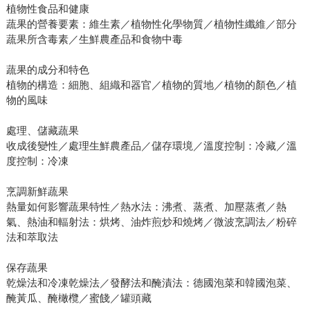
植物性食品和健康
蔬果的營養要素：維生素／植物性化學物質／植物性纖維／部分
蔬果所含毒素／生鮮農產品和食物中毒
蔬果的成分和特色
植物的構造：細胞、組織和器官／植物的質地／植物的顏色／植
物的風味
處理、儲藏蔬果
收成後變性／處理生鮮農產品／儲存環境／溫度控制：冷藏／溫
度控制：冷凍
烹調新鮮蔬果
熱量如何影響蔬果特性／熱水法：沸煮、蒸煮、加壓蒸煮／熱
氣、熱油和輻射法：烘烤、油炸煎炒和燒烤／微波烹調法／粉碎
法和萃取法
保存蔬果
乾燥法和冷凍乾燥法／發酵法和醃漬法：德國泡菜和韓國泡菜、
醃黃瓜、醃橄欖／蜜餞／罐頭藏