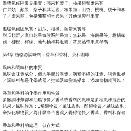
溫帶氣候區常見果實：蘋果和梨子、核果類和漿果類
仁果類：蘋果、梨子和其近親／核果類：山杏、櫻桃、桃子和李
子／漿果類，包括葡萄和奇異果／其他溫帶型果實
溫暖氣候區果實：甜瓜、柑橘、熱帶果實等
甜瓜類群／產自乾旱氣候區的果實：無花果、海棗果等／柑橘家
族：柳橙、檸檬、葡萄柚和其近親／常見熱帶果實舉隅
第4章 植物源調味料：香草和香料、茶和咖啡
風味和調味料的本質
風味含味覺成分，但大半屬於嗅覺／演變不絕的味覺、嗅覺世界
／調味料都是化學武器／把武器轉變為樂事：添加食物就可以了
香草和香料的化學作用和特質
多數調味劑都和油脂很像／香草或香料的風味是多種風味混合的
結果／風味族系：□烯類物質／風味族系：酚類物質／風味族系：
辛辣化學物質／為什麼痛苦會讓人覺得愉快／香草、香料和保健
香草和香料的處理、儲存方式