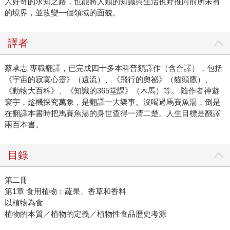
人好奇的求知之路，也能將人類的知識與生活視野推向前所未有
的境界，並改變一個領域的面貌。
譯者
蔡承志 專職翻譯，已完成四十多本科普類譯作（含合譯），包括
《宇宙的寂寞心靈》（遠流）、《飛行的奧祕》（貓頭鷹）、
《動物大百科》、《知識的365堂課》（木馬）等。 隨作者神遊
寰宇，趁機探究萬象，是翻譯一大樂事。沒喝過馬賽魚湯，倒是
在翻譯本書時把馬賽魚湯的身世查得一清二楚。人生目標是翻譯
兩百本書。
目錄
第二冊
第1章 食用植物：蔬果、香草和香料
以植物為食
植物的本質／植物的定義／植物性食品歷史考源