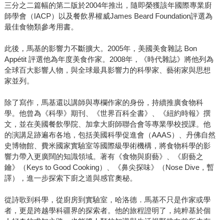
三分之二篇幅的第二版於2004年推出，隨即榮獲該年國際專業廚
師學會（IACP）以及餐飲界權威James Beard Foundation評選為
最佳食物類參考用書。
此後，馬基的影響力不斷擴大。2005年，美國美食雜誌 Bon
Appétit 評選他為年度美食作家。2008年，《時代雜誌》將他列為
全球百大影響人物，與全球最具影響力的科學家、藝術家與思想
家並列。
除了寫作，馬基還以講師與專欄作家的身份，持續推廣食物科
學。他曾為《科學》期刊、《世界百科全書》、《紐約時報》撰
文，並在美國餐飲學院、加拿大廚師聯合會等專業學校授課。他
的演講足跡遍布各地，包括美國科學促進會（AAAS）、丹佛自然
史博物館、費米國家實驗室等國際級學術機構，將食物科學的影
響力帶入更廣闊的知識領域。著有《食物與廚藝》、《廚藝之
鑰》（Keys to Good Cooking）、《鼻尖探味》（Nose Dive，暫
譯），進一步探索下廚之道與感官奧秘。
從詩歌到科學，從廚房到實驗室，哈洛德．馬基不只是作家或學
者，更是跨越學科疆界的探索者。他的旅程證明了，純粹基於個