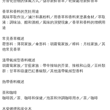
芳香化合物的保藏方式／儲存新鮮香草／乾燥處理新鮮香草
香草和香料的烹飪用途
風味萃取作法／滷汁和裹粉料／用香草和香料來塗裹食材／萃取
液：調味油、醋和酒精／風味的演變現象／香草和香料的增稠用
途
常見香草概述
脣形科：薄荷家族／傘形科：胡蘿蔔家族／樟科：月桂家族／其
他常見香草
溫帶氣候型香料概述
胡蘿蔔家族／甘藍家族：帶辛辣味的芥菜、辣根和山葵／豆科類
群：甘草和葫蘆巴紅番椒類／其他溫帶氣候型香料
熱帶香料概述
茶和咖啡
咖啡因／茶、咖啡和保健／泡茶和沖調咖啡用水／茶／咖啡
木柴燃煙和炭化木