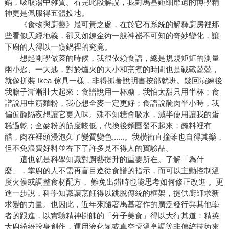
鍋，吸取湯中雜質。看完此段解說，我對馬基鉅細靡遺的博學精
神更是佩服得五體投地。
《食物與廚藝》最可貴之處，在於它有系統的解釋廚房裡那
些看似天經地義，卻又如鍊金術一般神祕不可知的奇妙變化，讓
下廚的人得以一窺鍋裡的究竟。
想起剛學做菜的時候，我很依賴食譜，總是規規矩矩的測量
兩小匙、一大匙，對於爐火的大小和烹煮的時間也是戰戰兢兢，
就像拼裝 Ikea 傢具一樣，非得抓著說明書按部就班。幾回演練後
我膽子漸漸壯大起來：食譜說用一杯糖，我怕太甜只用半杯；食
譜說用中筋麵粉，我心想全麥一定更好；食譜說醃肉半小時，我
偏偏醃隔夜想讓它更入味。殊不知糖會吸水，減半使用讓我的蛋
糕過乾；全麥粉的筋度較低，代換後麵團發不起來；醃料裡有
醋，肉在裡頭浸泡久了變質變色......。我橫衝直撞雖也自得其樂，
但不免浪費好料並吞下了許多見不得人的實驗品。
這也就是科學知識對廚藝提升的重要所在。了解「為什
麼」，掌廚的人不需再盲目遵從食譜的指示，而可以主動控制溫
度火侯或調整食材配方， 難免出錯時也能思考如何修正改進 。更
進一步說，科學知識讓烹飪得以跳脫傳統的框架，提供廚師求新
求變的力量。也因此，近年來隨著馬基著作的廣泛發行與其他學
者的跟進，以實驗精神掛帥的「分子美食」得以大行其道：精英
大廚紛紛投身創作，運用液化氮或真空恆溫烹調等非傳統技術來