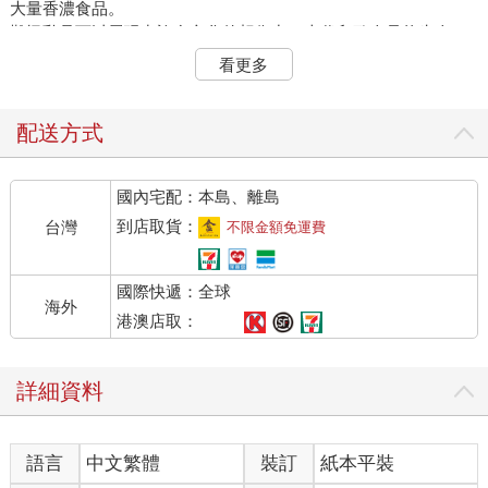
大量香濃食品。
難怪乳品可以展現出許多文化的想像力。古代印歐人是牧牛人，
他們大約在公元前3000 年，從高加索大草原遷徙至歐亞大陸的廣
看更多
大地區落腳，而乳與奶油更在他們的創世神話中，扮演非常重要
的角色，從印度人或斯堪地那維亞人都是如此。地中海沿岸及中
東地區的人，仰賴的是橄欖油而非奶油，不過乳和乳酪在《舊約
配送方式
聖經》中依然是豐足與創造宇宙的象徵。
現代對乳的印像則相當不同！由於大量生產，乳與乳製品從寶貴
國內宅配：本島、離島
珍奇的資源變成普通商品，更由脂含量而備受醫學界指責。還好
人們現在對飲食中攝取的脂肪已經有比較平衡的看法，使傳統乳
到店取貨：
台灣
不限金額免運費
製品得以存活下來。現在，我們還是可以享用人類千年來的美妙
乳製品文化，啜飲牛乳或是舀一匙冰淇淋，可以表現普魯斯特式
國際快遞：全球
的年輕純真與活力，而品嚐一口上好的乳酪，可感受到成熟、滿
海外
足，以及生命的豐富。
港澳店取：
乳的演化
詳細資料
乳是如何產生的？又為何產生？哺乳動物與爬行動物不同之處，
乃是在溫血、具有毛髮以及皮膚腺體等。乳可能起源自3 億年前
左右，是母親在孵化幼兒時的皮膚分泌物，可保護與滋養幼兒，
語言
中文繁體
裝訂
紙本平裝
由今日的鴨嘴獸可看到此情形。經過演化後，乳對於哺乳動物的
貢獻良多。它讓新生動物在出生之後，還能獲得母體提供的完美