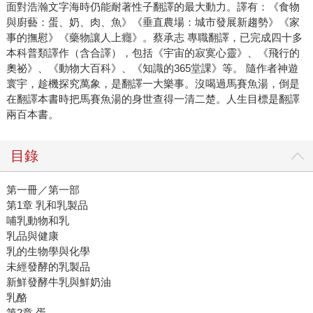
面對浩瀚文字海時仍能耐著性子翻譯的最大動力。譯有：《食物
與廚藝：蛋、奶、肉、魚》《垂直農場：城市發展新趨勢》《家
事的撫慰》《藥物讓人上癮》。
蔡承志 專職翻譯，已完成四十多
本科普類譯作（含合譯），包括《宇宙的寂寞心靈》、《飛行的
奧祕》、《動物大百科》、《知識的365堂課》等。 隨作者神遊
寰宇，趁機探究萬象，是翻譯一大樂事。沒喝過馬賽魚湯，倒是
在翻譯本書時把馬賽魚湯的身世查得一清二楚。人生目標是翻譯
兩百本書。
目錄
第一冊／第一部
第1章 乳和乳製品
哺乳動物和乳
乳品與健康
乳的生物學與化學
未經發酵的乳製品
新鮮發酵牛乳與鮮奶油
乳酪
第2章 蛋