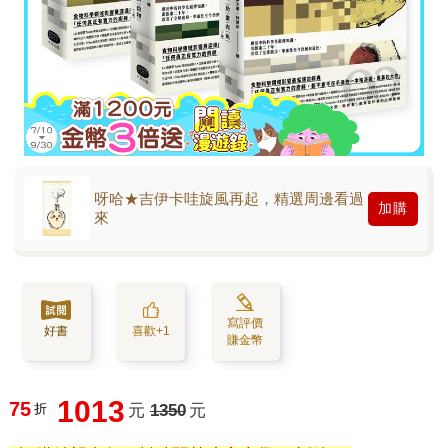
呀哈★吉伊卡哇旋風再起，精選周邊看過
加購
來
寫評價
好書
喜歡+1
賺金幣
1013
75
折
元
1350
元