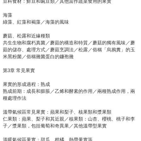
豆科食材：鮮豆和豌豆類／其他當作蔬菜食用的果實
海藻
綠藻、紅藻和褐藻／海藻的風味
蘑菇、松露和近緣種類
共生生物和腐朽真菌／蘑菇的構造和特質／蘑菇的獨有風味／蘑
菇的儲存、處理方式／蘑菇烹調法／松露／俗稱「烏鴉糞」的玉
米黑粉菌／俗稱黴菌蛋白的鐮孢黴
第3章 常見果實
果實的形成過程：熟成
熟成前期：成長和膨脹／乙烯和酵素的作用／兩種熟成作用，兩
種處理作法
溫帶氣候區常見果實：蘋果和梨子、核果類和漿果類
仁果類：蘋果、梨子和其近親／核果類：山杏、櫻桃、桃子和李
子／漿果類，包括葡萄和奇異果／其他溫帶型果實
溫暖氣候區果實：甜瓜、柑橘、熱帶果實等