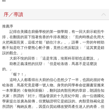
序／導讀
推薦序
記得在美國念廚藝學校的第一個學期，有一回大廚示範煎牛
排，在翻面的當下指著焦香的牛排表層說：「煎肉時務必先用大
火把兩面煎黃，這樣才能『鎖住汁水』。」語畢，一旁的年輕助
教不知是吃了什麼熊心豹子膽，竟然公然反駁說：「這其實是錯
誤的觀念。」
大廚不悅的回答：「這是常識，埃斯科菲耶也這麼說。」
助教正義凜然的抗辯：「但是哈洛德．馬基不是這麼說
的。」
「喔？！」
這時人人都看得出大廚的信心忽然少了一半，也因此很好奇
哈洛德．馬基究竟是哪一號人物。身旁的同學奉命從圖書室搬來
一本厚重的《食物與廚藝》，翻到談肉類煎烤的章節，朗誦告知
大家：所謂的「封汁」理論發源於十九世紀中期，由一位德國化
學家提出並廣為留傳，但實驗證明它是錯誤的。肉類受熱褐化是
所謂的「梅納反應」，因蛋白質結構改變而產生迷人的肉香，但