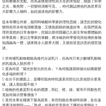
信和教條所支配。而馬基懷抱理性與天生的求知欲，開啟了科學
之光，驀然間，一切變得清晰可見。」時代雜誌將他列為世界百
大影響力人物時，如此描述他的影響力。
從未有哪位作家，能同時喚醒科學家的理性思維，讓烹飪的變化
變得前所未有地清晰透徹；又懷抱廚師的無盡好奇，在我們視為
理所當然的日常食物中，挖掘出那些隱藏已久卻主宰味覺體驗的
科學真相；更以文學家的筆觸，將冷峻的科學發現與祖傳的食物
知識融為一體，讀來既令人眼界大開，又俯拾皆是詩意的感官描
述。
 所有哺乳動物都能為後代分泌乳汁，但為何只有少數哺乳動物
的乳能為人類所用？
 蛋為何是「陽光折射出的生命」？為何能讓廚師做出結構最變
化多端的料理？
 在分子的層面上，是哪些肌肉特性讓某些部位比其他部分更美
味，讓人類欲罷不能？
 植物的色素是對生命的禮讚，而紅、橙、綠、紫等不同顏色究
竟如何揭示營養價值？
 某些水果在欉摘下最為甜美，有些則能在青綠時採摘，並在遠
渡重洋後變甜——「熟成」的過程究竟發生了哪些化學變化？