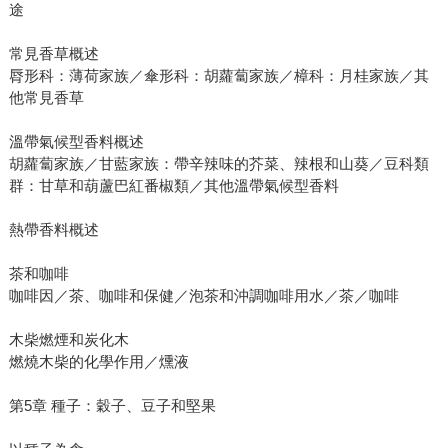
途
常見香草概述
脣形科：薄荷家族／傘形科：胡蘿蔔家族／樟科：月桂家族／其
他常見香草
溫帶氣候型香料概述
胡蘿蔔家族／甘藍家族：帶辛辣味的芥菜、辣根和山葵／豆科類
群：甘草和葫蘆巴紅番椒類／其他溫帶氣候型香料
熱帶香料概述
茶和咖啡
咖啡因／茶、咖啡和保健／泡茶和沖調咖啡用水／茶／咖啡
木柴燃煙和炭化木
燃燒木柴的化學作用／燻液
第5章 種子：穀子、豆子和堅果