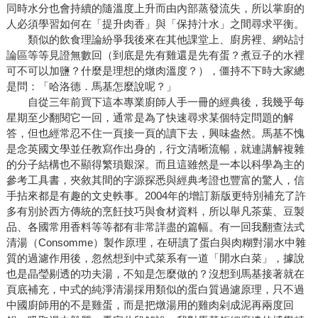
同時水分也會持續的隨溫度上升而由內部蒸發流失，所以掌廚的
人必須學習如何在「提升肉香」與「保持汁水」之間尋求平衡。
類似的飲食理論紛爭我後來在其他課堂上、廚房裡、網站討
論區等等見證無數回（到底是先有雞還是先有蛋？煮豆子的水裡
可不可以加鹽？什麼是理想的燉肉溫度？），僵持不下時大家總
是問：「哈洛德．馬基怎麼說呢？」
自從三年前買下這本專業廚師人手一冊的經典後，我幾乎每
星期至少翻閱它一回，通常是為了快速尋求某個特定問題的解
答，但也經常忍不住一頁接一頁的讀下去，興味盎然。馬基不愧
是念英國文學並任教寫作出身的，行文清晰流暢，就連講解複雜
的分子結構也不顯得繁瑣艱深。而且這雖然是一本以科學為主的
參考工具書，夾敘其間的字源探悉與經典考證也豐富的驚人，信
手拈來都是有趣的文史軼事。2004年的增訂新版更特別補充了許
多有別於西方傳統的烹飪技巧與食材資料，所以舉凡茶葉、豆製
品、各國常用香料等等都有非常詳盡的篇幅。有一回我翻查法式
清湯（Consomme）製作原理，在研讀了蛋白與肉糊對湯水中雜
質的過濾作用後，忽然想到中式菜系有一道「開水白菜」，據說
也是晶瑩剔透的功夫湯，不知是怎麼做的？沒想到馬基接著就在
頁底補充，中式的純淨清湯採用類似的蛋白質過濾原理，只不過
中國廚師用的不是雞蛋，而是把燉湯用的雞肉剁成泥再兩度回