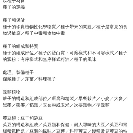
以種子為食
種子的定義
種子和保健
種子的珍貴植物性化學物質／種子帶來的問題／種子是常見的食
物過敏原／種子中毒和食物中毒
種子的組成和特質
種子的組成部位／種子的蛋白質：可溶樣式和不可溶樣式／種子
的澱粉：有序樣式和無序樣式籽油／種子的風味
處理、製備種子
儲藏種子／芽苗／料理種子
穀類植物
穀子的構造和組成部位／碾磨和精製／早餐穀片／小麥／大麥／
黑麥／燕麥／稻穀／玉蜀黍或玉米／次要穀物／準穀類
莢豆類：豆子和豌豆
莢豆的構造和組成／莢豆類和保健：耐人尋味的大豆／莢豆和胃
腸積氣問題／豆類的風味／豆芽／料理莢豆／幾種常見莢豆的特