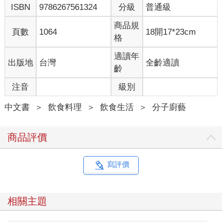
ISBN
9786267561324
分級
普通級
配方，這個優勢讓幼體有機會在子宮外繼續發育。人類則徹底發
揮這個優勢：子宮與產道有一定的大小，胎兒大腦的成長受到限
商品規
頁數
1064
18開17*23cm
制，因此我們出生後的數個月內仍完全處於無助狀態，幸好，乳
格
使人類大腦有機會繼續發展，讓我們成為如此不尋常的動物。
適讀年
出版地
台灣
全齡適讀
乳汁的營養
齡
幾乎所有乳汁有相同的營養成分，但不同種類的動物，乳汁中各
注音
級別
種營養素的比例還是差異極大。通常生長快速的動物，其乳汁中
會含有高蛋白、高礦物質。牛犢成長到50 天時體重就會加倍，而
中文書
＞
飲食料理
＞
飲食生活
＞
分子廚藝
人類嬰兒則需100 天，因此牛乳所含的蛋白質和礦物質就不只是
人乳的2 倍。在所有主要營養素中，反芻動物的乳嚴重缺乏的，
就只有鐵質和維生素C。由於瘤胃細菌會把青草和穀類裡的不飽
商品評價
和脂肪酸轉化為飽和脂肪酸，因此在一般食物中，反芻動物的乳
汁含很高的飽和脂肪，僅次於椰子油。飽和脂肪的確會增加血膽
固醇的含量，而較高的血膽固醇又會增加罹患心臟疾病的風險，
寫評價
不過多吃其他食物保持均衡飲食就能彌補這個缺點（詳見第二
冊）。
下方圖表同時列出各類常見或少見乳品所含的營養素。我們可從
相關主題
不同動物品種的分析數據得到粗略的概念，但實際上，不同的動
物個體以及特定動物在不同階段的泌乳期，也會有相當大的差