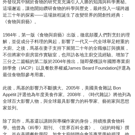
外發現其中關於食物的研究竟充滿引人入勝的知識與科學奧秘。
這場邂逅，讓他開始鑽研食物的科學與歷史，最終投入一場跨越
近三十年的探索——這場旅程誕生了改變世界的開創性經典：
《食物與廚藝》。
1984年，第一版《食物與廚藝》出版，徹底顛覆人們對烹飪的理
解，並促成分子料理的興起，影響了一代又一代全球舉足輕重的
大廚。之後，馬基在妻子支持下展開二十年的全職修訂與擴展，
不但將家中廚房當作實驗室，也拜訪各地主廚交流經驗。增加了
三分之二篇幅的第二版於2004年推出，隨即榮獲該年國際專業廚
師學會（IACP）以及餐飲界權威James Beard Foundation評選為
最佳食物類參考用書。
此後，馬基的影響力不斷擴大。2005年，美國美食雜誌 Bon
Appétit 評選他為年度美食作家。2008年，《時代雜誌》將他列為
全球百大影響人物，與全球最具影響力的科學家、藝術家與思想
家並列。
除了寫作，馬基還以講師與專欄作家的身份，持續推廣食物科
學。他曾為《科學》期刊、《世界百科全書》、《紐約時報》撰
文，並在美國餐飲學院、加拿大廚師聯合會等專業學校授課。他