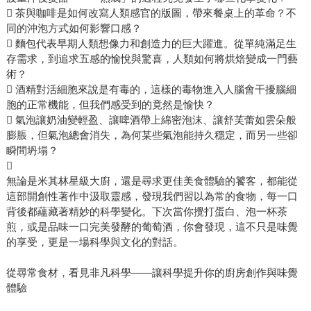
 茶與咖啡是如何改寫人類感官的版圖，帶來餐桌上的革命？不
同的沖泡方式如何影響口感？
 麵包代表早期人類想像力和創造力的巨大躍進。從單純滿足生
存需求，到追求五感的愉悅與驚喜，人類如何將烘焙變成一門藝
術？
 酒精對活細胞來說是有毒的，這樣的毒物進入人腦會干擾腦細
胞的正常機能，但我們感受到的竟然是愉快？
 氣泡讓奶油變輕盈、讓啤酒帶上綿密泡沫、讓舒芙蕾如雲朵般
膨脹，但氣泡總會消失，為何某些氣泡能持久穩定，而另一些卻
瞬間坍塌？

無論是米其林星級大廚，還是尋求更佳美食體驗的饕客，都能從
這部開創性著作中汲取靈感，發現我們習以為常的食物，每一口
背後都蘊藏著精妙的科學變化。下次當你攪打蛋白、泡一杯茶
煎，或是品味一口完美發酵的葡萄酒，你會發現，這不只是味覺
的享受，更是一場科學與文化的對話。
從尋常食材，看見非凡科學——讓科學提升你的廚房創作與味覺
體驗