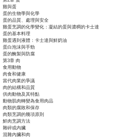
雞與蛋
蛋的生物學與化學
蛋的品質、處理與安全
雞蛋烹調的化學變化：凝結的蛋與濃稠的卡士達
蛋的基本料理
雞蛋遇到液體：卡士達與鮮奶油
蛋白泡沫與手勁
蛋的醃製與防腐
第3章 肉
食用動物
肉食和健康
當代肉業的爭議
肉的結構和品質
供肉動物及其特點
動物肌肉轉變為食用肉品
肉類的腐敗和保存
肉類烹調的幾項原則
鮮肉烹調方法
雜碎或內臟
混雜內臟和肉