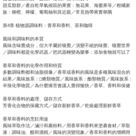
甜瓜類群／產自乾旱氣候區的果實：無花果、海棗果等／柑橘家
族：柳橙、檸檬、葡萄柚和其近親／常見熱帶果實舉隅
第4章 植物源調味料：香草和香料、茶和咖啡
風味和調味料的本質
風味含味覺成分，但大半屬於嗅覺／演變不絕的味覺、嗅覺世界
／調味料都是化學武器／把武器轉變為樂事：添加食物就可以了
香草和香料的化學作用和特質
多數調味劑都和油脂很像／香草或香料的風味是多種風味混合的
結果／風味族系：□烯類物質／風味族系：酚類物質／風味族系：
辛辣化學物質／為什麼痛苦會讓人覺得愉快／香草、香料和保健
香草和香料的處理、儲存方式
芳香化合物的保藏方式／儲存新鮮香草／乾燥處理新鮮香草
香草和香料的烹飪用途
風味萃取作法／滷汁和裹粉料／用香草和香料來塗裹食材／萃取
液：調味油、醋和酒精／風味的演變現象／香草和香料的增稠用