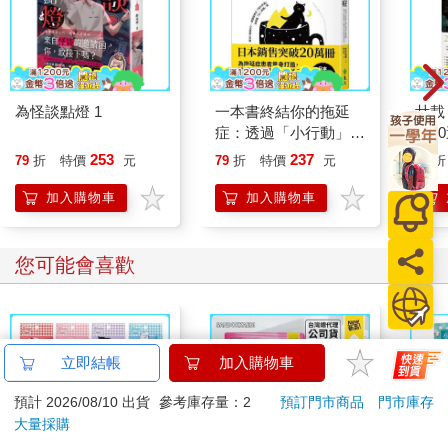
牧草則帶來清甜的覆盆子氣味（長鏈不飽和脂肪酸的衍生物），
以及穀倉的吲哚氣味。
烹飪產生的風味
為怪談點燈 1
一本書終結你的拖延
廿載
低溫的巴氏殺菌法（詳見第43 頁）會去掉一些較細緻的香味，使
症：透過「小行動」打
道2
牛乳的風味稍微改變。但是此殺菌法也會使酵素與細菌失去作
開大腦的行動開關，懶
253
237
79
折
特價
元
79
折
特價
元
79
折
用，牛乳因此不變質，而且會添加些許硫磺與綠葉（二甲基硫、
人也能變身「行動派」
的37個科學方法
己醛）的味道。高溫巴氏殺菌法或短暫加熱牛乳至76°C以上，可
加入購物車
加入購物車
產生許多氣味芬芳的微量物質，帶出像是香草、杏仁以及精緻奶
油的味道，還有蛋味的硫化氫。長時間煮沸會促使乳糖和乳蛋白
發生褐變反應（或梅納反應），產生出奶油糖果味的分子。
您可能會喜歡
走味的過程
鮮乳的美好風味在幾種情況下會變差。單是與氧氣接觸或暴露於
強光下，就會使脂肪球膜的磷脂質發生氧化，並會產生連鎖反
立即結帳
加入購物車
應，慢慢發出腐敗紙板、金屬、魚腥以及油漆味。如果牛乳存放
太久而變酸，通常也會發出水果、醋酸、麥芽以及更多令人不舒
預計 2026/08/10 出貨
參考庫存量：2
預訂門市商品
門市庫存
服的味道。
大量採購
牛乳曝露於陽光或日光燈下，也會產生包心菜般、燒焦般的特殊