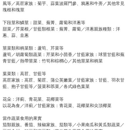
風等／萵苣家族：菊芋、蒜葉波羅門參、鴉蔥和牛蒡／其他常見
塊根和塊莖
下段莖和鱗莖：甜菜、蕪菁、蘿蔔和洋蔥等
甜菜／芹菜根／甘藍類根菜：蕪菁、蘿蔔／洋蔥親族種類：洋
蔥、蒜、韭蔥
莖菜類和柄菜類：蘆筍、芹菜等
蘆筍／胡蘿蔔類蔬菜：芹菜和小茴香／甘藍家族：球莖甘藍和蕪
青甘藍／熱帶莖菜：竹筍和棕櫚心／其他莖菜和柄菜
葉菜類：萵苣、甘藍等
萵苣家族：萵苣、菊苣、蒲公英嫩葉／甘藍家族：甘藍、羽衣甘
藍、抱子甘藍等／菠菜和菾菜／各式綠色葉菜
花朵：洋薊、青花菜、花椰菜等
以花為食／洋薊／甘藍家族：青花菜、花椰菜和尖頂椰菜
當作蔬菜食用的果實
茄類親族。番茄、辣椒家族、茄類等／小果南瓜和黃瓜類蔬菜／