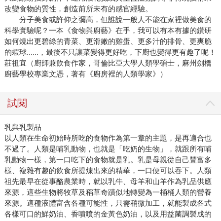
改變食物的質性，創造前所未有的感官經驗。
分子美食或許仰之彌高，但誰說一般人不能在家裡做美食的
科學實驗呢？一本《食物與廚藝》在手，我可以有本有據的鑽研
如何燒出更碧綠的青菜、更滑嫩的雞蛋、更多汁的排骨、更爽脆
的蝦球......，最後不只讓菜變得更好吃，下廚也變得更有趣了呢！
莊祖宜（廚師兼飲食作家，哥倫比亞大學人類學碩士，麻州劍橋
廚藝學校專業文憑，著有《廚房裡的人類學家》）
試閱
乳與乳製品
以人類在生命初始時所吃的食物作為第一章的主題，是再適合也
不過了。人類是哺乳動物，也就是「吃奶的生物」，就跟所有哺
乳動物一樣，第一口吃下的食物就是乳。乳是母親從自己豐富多
樣、複雜有趣的飲食所提煉出來的精華，一口便可以吞下。人類
祖先最早在從事酪農業時，就以乳牛、母羊和山羊作為乳品供應
來源，這些生物將牧草及稻草奇蹟似地轉變為一桶桶人類的營養
來源。這種液體富含各種可能性，只需稍微加工，就能製成各式
各樣可口的鮮奶油、香噴噴的金黃色奶油，以及用益菌調製成的