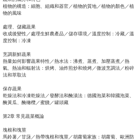
植物的構造：細胞、組織和器官／植物的質地／植物的顏色／植
物的風味
處理、儲藏蔬果
收成後變性／處理生鮮農產品／儲存環境／溫度控制：冷藏／溫
度控制：冷凍
烹調新鮮蔬果
熱量如何影響蔬果特性／熱水法：沸煮、蒸煮、加壓蒸煮／熱
氣、熱油和輻射法：烘烤、油炸煎炒和燒烤／微波烹調法／粉碎
法和萃取法
保存蔬果
乾燥法和冷凍乾燥法／發酵法和醃漬法：德國泡菜和韓國泡菜、
醃黃瓜、醃橄欖／蜜餞／罐頭藏
第2章 常見蔬菜概論
塊根和塊莖
馬鈴薯／甘藷／熱帶塊根和塊莖／胡蘿蔔家族：胡蘿蔔、歐洲防