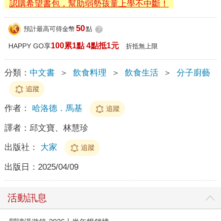
認購希望書包，幫助弱勢孩童上學不中斷！
50
預計最高可得金幣
點
?
100累1點 4點抵1元
HAPPY GO享
折抵無上限
分類：
中文書
＞
飲食料理
＞
飲食生活
＞
分子廚藝
追蹤
作者：
哈洛德．馬基
追蹤
譯者：
邱文寶、林慧珍
出版社：
大家
追蹤
出版日：
2025/04/09
活動訊息