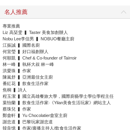
名人推薦
專業推薦
Liz 高琹雯 ▍ Taster 美食加創辦人
Nobu Lee李信男 ▍ NOBUO餐廳主廚
江振誠 ▍ 國際名廚
何宣瑩 ▍ 好口福創辦人
何順凱 ▍ Chef & Co-founder of Taïrroir
林一峰 ▍ 執杯大叔 林一峰
洪愛珠 ▍ 作家
陳嵐舒 ▍ 亞洲最佳女主廚
番紅花 ▍ 飲食生活作家
焦桐 ▍ 詩人
程玉潔 ▍ 國立高雄餐旅大學，國際廚藝學士學位學程主任
葉怡蘭 ▍ 飲食生活作家‧《Yilan美食生活玩家》網站主人
蔡珠兒 ▍ 作家
鄭畬軒 ▍ Yu Chocolatier畬室主廚
謝忠道 ▍ 巴黎玩家謝忠道
韓良憶 ▍ 作家/廣播主持人/飲食生活作家