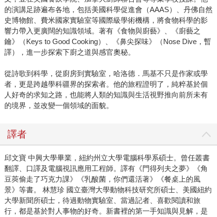
的演講足跡遍布各地，包括美國科學促進會（AAAS）、丹佛自然
史博物館、費米國家實驗室等國際級學術機構，將食物科學的影
響力帶入更廣闊的知識領域。著有《食物與廚藝》、《廚藝之
鑰》（Keys to Good Cooking）、《鼻尖探味》（Nose Dive，暫
譯），進一步探索下廚之道與感官奧秘。
從詩歌到科學，從廚房到實驗室，哈洛德．馬基不只是作家或學
者，更是跨越學科疆界的探索者。他的旅程證明了，純粹基於個
人好奇的求知之路，也能將人類的知識與生活視野推向前所未有
的境界，並改變一個領域的面貌。
譯者
邱文寶 中興大學畢業，紐約州立大學電腦科學系碩士。曾任叢書
翻譯、口譯及電腦視訊應用工程師。譯有《門得列夫之夢》《角
豆莢偷走了巧克力課》《乳酸菌，你們還活著》《餐桌上的風
景》等書。 林慧珍 國立臺灣大學動物科技研究所碩士、美國紐約
大學新聞所碩士，待過動物實驗室、當過記者、喜歡閱讀和旅
行，都是基於對人事物的好奇。新書裡的第一手知識與見解，是