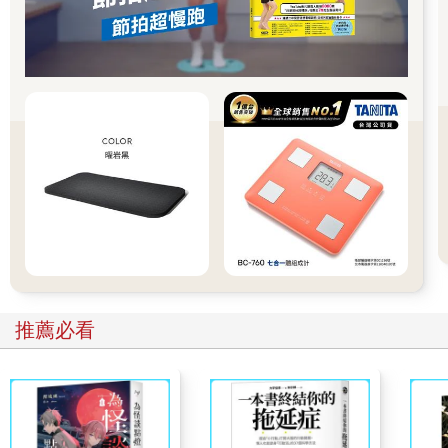
和奶油的原色。各種動物能將胡蘿蔔素轉變為維生素A的程度不
一，更賽牛與娟姍牛能轉換的不多，因此產出顏色特別的金黃色
牛乳，而綿羊、山羊以及水牛則相反，牠們能轉換所有的胡蘿蔔
素，因此產出的牛乳和奶油非常營養，但卻呈白色。略帶綠色的
核黃素有時能在脫脂乳或水狀的透明乳清中找到，這些乳清是從
優酪乳的凝結蛋白質過濾出來的。
乳品風味
鮮乳的味道均衡而細緻，獨特的甜味來自乳糖，淡淡的鹹味則來
自礦物質，還帶有一點點酸。牛乳溫和而宜人的香味大部分得歸
功於短鏈脂肪酸（包括丁酸及癸酸），它讓高飽和的牛乳脂肪在
體溫下呈液態。由於脂肪酸體積相當小，可蒸散到空氣中，進入
我們的鼻子。通常，游離的脂肪酸會使食物產生一種令人不悅的
肥皂味，不過微量的4~12 個碳的瘤胃脂肪酸、它們的衍生物，以
及名為「酯」的酸醇化合物，都會使牛乳帶有動物及水果的味
推薦必看
道。山羊與綿羊乳的獨特氣味源自兩種特別的帶支鏈8 碳脂肪酸
（4- 乙基辛酸、4- 甲基辛酸），牛乳中沒有這些脂肪酸。水牛乳
這種傳統莫扎瑞拉乳酪的原料，就含有一群獨特的脂肪酸，令人
聯想到蘑菇與新鮮的青草，以及穀倉裡的氮化合物（吲哚）。
鮮乳的基本風味受到動物飼料的影響，乾草和青貯飼料比較缺乏
脂肪與蛋白質，會製造出一種較平淡而溫和的乳酪味，而青翠的