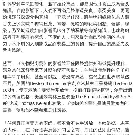
以科學解釋烹飪變化，並非始於馬基，卻是因他才真正成為普及
知識。在他影響下，人們不再滿足於創造美食、享受美食，更開
始沉迷於探索食物真相——究竟是什麼，將生物組織轉化為人類
舌尖上的美味？梅納反應、褐變、澱粉的糊化與回凝、發酵、膨
發，乃至於溫度如何影響風味分子的釋放等專業知識，也成為廚
房裡耳熟能詳的概念，下廚的人，用來提升自己對食譜的掌握
力，不下廚的人則據以品評餐桌上的食物，提升自己的感受力及
舌尖體驗。
然而，《食物與廚藝》的影響並不僅限於提供知識或提升理解，
還為當代烹飪帶來了具體的變革與提升，催生出開創性的分子料
理與科學廚房。甚至可以說，若沒有馬基，當代烹飪世界將截然
不同。英國的Heston Blumenthal在創立米其林三星餐廳The Fat D
uck時，便表示他主要受馬基啟發，從而打破傳統框架，創新出獨
特的料理風格；美國米其林三星餐廳The French Laundry和Per S
e的名廚Thomas Keller也表示，《食物與廚藝》是他最常參考的
書籍，幫助他不斷精進烹飪技藝。
「任何真正有實力的廚師，都不會不在手邊放一本哈洛德．馬基
的大作……在《食物與廚藝》問世之前，烹飪的法則由傳統、迷