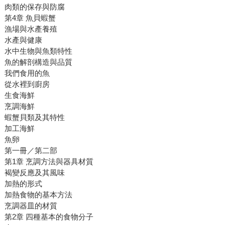
肉類的保存與防腐
第4章 魚貝蝦蟹
漁場與水產養殖
水產與健康
水中生物與魚類特性
魚的解剖構造與品質
我們食用的魚
從水裡到廚房
生食海鮮
烹調海鮮
蝦蟹貝類及其特性
加工海鮮
魚卵
第一冊／第二部
第1章 烹調方法與器具材質
褐變反應及其風味
加熱的形式
加熱食物的基本方法
烹調器皿的材質
第2章 四種基本的食物分子