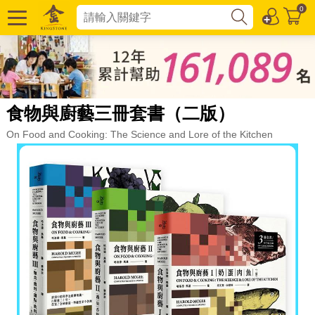
0
食物與廚藝三冊套書（二版）
On Food and Cooking: The Science and Lore of the Kitchen