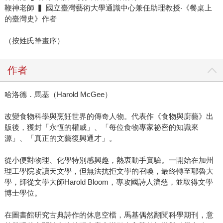
鞭神老師 ▍ 國立臺灣藝術大學通識中心兼任助理教授‧《餐桌上
的臺灣史》作者
（按姓氏筆畫序）
作者
哈洛德．馬基（Harold McGee）
改變食物科學與烹飪世界的傳奇人物。代表作《食物與廚藝》出
版後，獲封「永恆的權威」、「每位食物專家祕密的知識來
源」、「真正的文藝復興通才」。
從小便對物理、化學特別感興趣，熱衷動手實驗。一開始在加州
理工學院攻讀天文學，但無法抗拒文學的召喚，最終轉至耶魯大
學，師從文學大師Harold Bloom，專攻國詩人濟慈，並取得文學
博士學位。
在圖書館研究古典詩作的休息空檔，馬基偶然翻閱科學期刊，意