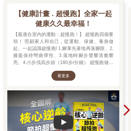
異。
【健康計畫 . 超慢跑】全家一起
有生命的液體
健康久久最幸福！
牛乳的乳白色外觀掩蓋了本身極度複雜的特性和生命力，之所以
說它充滿生命，是因為來自乳房的鮮乳裡含有活生生的白血球細
【最適合室內的運動：超慢跑！】 超慢跑四個要
胞、一些乳腺細胞以及各種細菌，而且充滿活性酵素。這些酵素
領！ 照顧家人和自己，從運動、保健、養身做
有些浮游在鮮乳中，有些則嵌在脂肪球膜裡，巴氏殺菌法（詳見
起。一起認識超慢跑! 1.腳掌先著地再落腳跟、2.
第43 頁）大幅降低了這些活性。事實上，人們認為鮮乳中若有殘
留的酵素活性，代表加熱處理不完全。經巴氏殺菌法處理過的牛
膝蓋保持彎曲彈性、3.落地時腳步聲響清脆響
乳，活細胞或活性酵素分子變得很少，因此較有把握它不會含有
亮、4.小步伐高步頻（180步/分鐘） 超慢跑做對
細菌，不致引發食物中毒，而且也較穩定，比生乳更不易走味。
了「不痠、不痛、不硬、不喘」！
不過活性對傳統的乳酪製造相當重要，因為這有助於乳酪熟成、
看更多
讓味道更濃郁。
牛乳的乳白色來自微小的脂肪球及蛋白質束，它們的大小足以折
射穿透液體的光線。乳汁還含有溶解的鹽、乳糖、維生素與其他
蛋白質和許多微量成分。糖、脂肪和蛋白質顯然是最重要的成
分，我們稍後再仔細討論。我們先略述其他的成分。牛乳呈弱酸
性，酸鹼值介於6.5~6.7，蛋白質的特性深受酸性和鹽濃度的影
響，我們稍後將會解釋。脂肪球攜帶無色的維生素A 及其黃橙色
Play video
的前驅物胡蘿蔔素，而胡蘿蔔素可在綠色飼草中找到，形成牛乳