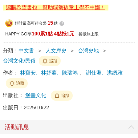
認購希望書包，幫助弱勢孩童上學不中斷！
15
預計最高可得金幣
點
?
100累1點 4點抵1元
HAPPY GO享
折抵無上限
分類：
中文書
＞
人文歷史
＞
台灣史地
＞
台灣文化/民俗
追蹤
作者：
林寶安、林妤蓁、陳瑞鴻
、
謝仕淵、洪綉雅
追蹤
出版社：
堡壘文化
追蹤
出版日：
2025/10/22
活動訊息