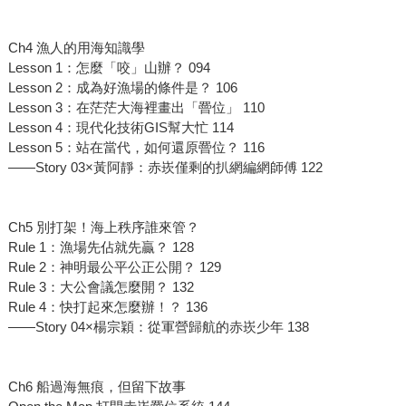
Ch4 漁人的用海知識學
Lesson 1：怎麼「咬」山辦？ 094
Lesson 2：成為好漁場的條件是？ 106
Lesson 3：在茫茫大海裡畫出「罾位」 110
Lesson 4：現代化技術GIS幫大忙 114
Lesson 5：站在當代，如何還原罾位？ 116
——Story 03×黃阿靜：赤崁僅剩的扒網編網師傅 122
Ch5 別打架！海上秩序誰來管？
Rule 1：漁場先佔就先贏？ 128
Rule 2：神明最公平公正公開？ 129
Rule 3：大公會議怎麼開？ 132
Rule 4：快打起來怎麼辦！？ 136
——Story 04×楊宗穎：從軍營歸航的赤崁少年 138
Ch6 船過海無痕，但留下故事