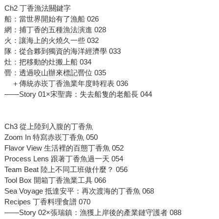
Ch2 丁香漁法關鍵字
船：當世界開始有了漁船 026
網：捕丁香的五種漁法演進 028
火：讓海上的火燒久一些 032
隊：從合夥到獨資的海洋經濟學 033
灶：把移動的灶搬上船 034
罾：透過咬山辦來標記罾位 035
＋傳統赤崁丁香漁業年度時程表 036
——Story 01×宋聖壽：失去船隻的老船長 044
Ch3 從上陸到入腹的丁香魚
Zoom In 特寫赤崁丁香魚 050
Flavor View 生活裡的百態丁香魚 052
Process Lens 跟著丁香魚過一天 054
Team Beat 陸上不同工班做什麼？ 056
Tool Box 開箱丁香漁業工具 066
Sea Voyage 抵達安平：再次渡海的丁香魚 068
Recipes 丁香料理食譜 070
——Story 02×張瑞鎮：漁獲上岸後的產業鏈守護者 088