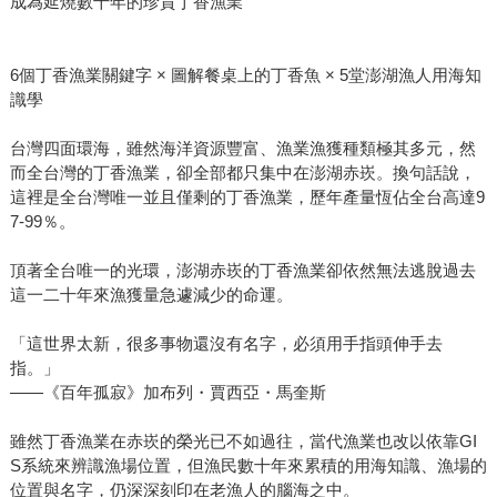
成為延燒數十年的珍貴丁香漁業
6個丁香漁業關鍵字 × 圖解餐桌上的丁香魚 × 5堂澎湖漁人用海知
識學
台灣四面環海，雖然海洋資源豐富、漁業漁獲種類極其多元，然
而全台灣的丁香漁業，卻全部都只集中在澎湖赤崁。換句話說，
這裡是全台灣唯一並且僅剩的丁香漁業，歷年產量恆佔全台高達9
7-99％。
頂著全台唯一的光環，澎湖赤崁的丁香漁業卻依然無法逃脫過去
這一二十年來漁獲量急遽減少的命運。
「這世界太新，很多事物還沒有名字，必須用手指頭伸手去
指。」
——《百年孤寂》加布列・賈西亞・馬奎斯
雖然丁香漁業在赤崁的榮光已不如過往，當代漁業也改以依靠GI
S系統來辨識漁場位置，但漁民數十年來累積的用海知識、漁場的
位置與名字，仍深深刻印在老漁人的腦海之中。