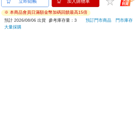
立即結帳
加入購物車
※ 本商品會員日滿額金幣加碼回饋最高15倍
預計 2026/08/06 出貨
參考庫存量：3
預訂門市商品
門市庫存
大量採購
關於我們
門市查詢
分紅大聯盟
客服中心
加好友
訂閱
粉絲團
追蹤
聯絡我們
公司名稱：金石網絡股份有限公司
統編 : 70832800
食品業者登錄字號：A-170832800-00000-6
Copyright© 2000–2026 金石網絡股份有限公司