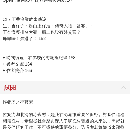
Open the Map 打開赤崁罾位系統 144
Ch7 丁香漁業故事傳說
生丁香仔子・起白腹仔厝・傳奇人物「番婆」・
丁香漁獲排名大賽・船上也設有外交官？・
嗶嗶嗶！禁港了！ 152
+ 時間復返，在赤崁的海潮裡記得 158
+ 參考文獻 164
+ 作者簡介 166
試閱
作者序／林寶安
位於澎湖北海的赤崁村，是我在澎湖很重要的田野。對我們這種
關懷漁村，希望從社會歷史深入了解漁村變遷的人來說，田野就
是我們研究工作上不可或缺的重要養分。透過耆老娓娓道來那些