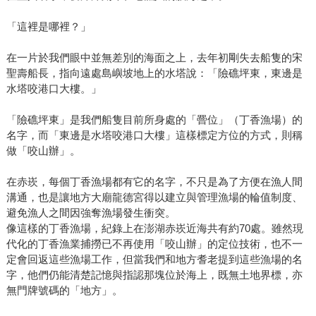
「這裡是哪裡？」
在一片於我們眼中並無差別的海面之上，去年初剛失去船隻的宋
聖壽船長，指向遠處島嶼坡地上的水塔說：「險礁坪東，東邊是
水塔咬港口大樓。」
「險礁坪東」是我們船隻目前所身處的「罾位」（丁香漁場）的
名字，而「東邊是水塔咬港口大樓」這樣標定方位的方式，則稱
做「咬山辦」。
在赤崁，每個丁香漁場都有它的名字，不只是為了方便在漁人間
溝通，也是讓地方大廟龍德宮得以建立與管理漁場的輪值制度、
避免漁人之間因強奪漁場發生衝突。
像這樣的丁香漁場，紀錄上在澎湖赤崁近海共有約70處。雖然現
代化的丁香漁業捕撈已不再使用「咬山辦」的定位技術，也不一
定會回返這些漁場工作，但當我們和地方耆老提到這些漁場的名
字，他們仍能清楚記憶與指認那塊位於海上，既無土地界標，亦
無門牌號碼的「地方」。