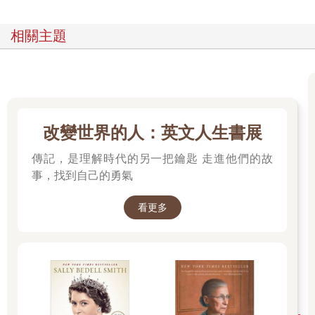
漁船海上沉沒的巨變。平安歸來的宋船長，從此不再出海，轉型
買賣漁獲，成為協助牽手特產店的支柱。但是失去船隻的傷痛，
相關主題
卻讓宋船長興起想要好好保存赤崁丁香漁業文化的念頭，並尋求
筆者協助。在跟持續關心澎湖的好友成大謝仕淵教授商量後，決
定在赤崁進行他所主持「誌村鑑」系列的寫作出版計畫，一圓我
們三人對赤崁的共同關懷與夢想。那是我們關懷赤崁所要出版的
第一本書。
這個願望在我跟謝仕淵教授合作申請海委會海洋文化領航的計畫
改變世界的人：英文人生書展
通過後，有了更大的契機。不同於「誌村鑑」兼具微地方誌與口
袋旅遊書的赤崁書寫，海委會計畫所支持的是更深入丁香漁業，
傳記，是理解時代的另一把鑰匙 走進他們的故
對赤崁罾位漁場知識與文化的紀錄整理。站在過去多年執行白沙
事，找到自己的勇氣
鄉舢舨漁業文化調查（2020，澎湖縣文化局）、 教育部USR「與
海為生」計畫（2023-2024）、 國科會「誰的海？」專題計畫
看更多
（202208-202407）所打下的基礎上，海委會海洋文化領航計畫
「咬山辦與罾位輪值：赤崁丁香漁業的用海知識」（2025）最終
促成本書的出版。
集眾人之力，綿延十數年的海上與村落調查計畫