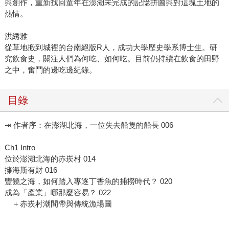
與創作，重新找回童年在澎湖未完成的記憶拼圖與對這塊土地的
熱情。
洪綉雅
從草地搬到城裡的台南絕版R人，成功大學歷史學系博士生。研
究飲食史，關注人們為何吃、如何吃。目前仍持續在飲食的田野
之中，奮鬥的邊吃邊紀錄。
目錄
⇥ 作者序：在澎湖北海，一位失去船隻的船長 006
Ch1 Intro
位於澎湖北海的赤崁村 014
擁海斯有財 016
豐饒之海，如何踏入專逐丁香魚的捕撈時代？ 020
成為「產業」哪那麼容易？ 022
＋赤崁村潮間帶與傳統漁場圖