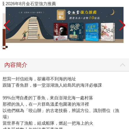
》最
2026年8月金石堂強力推薦
內容簡介
想寫一封信給海，卻遍尋不到海的地址
跟隨丁香魚群，修一堂澎湖漁人給島民的海洋必修課
99%台灣自產的丁香魚，來自澎湖北海一處村落
那裡的漁人，在一片群島溫柔包圍著的海洋裡
以他們稱為「咬山辦」的古老技藝，辨認方位、識別罾位（漁
場）
當世界有了漁船，組成船隊，燃起一把海上的火