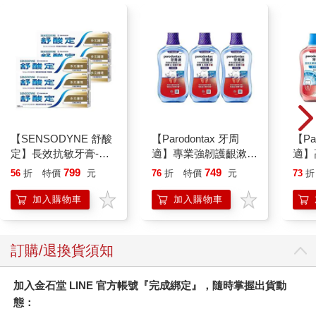
畫，讓我慢慢累積出對澎湖更多的關懷與認識，並且因為發現更
多的不足，促成進一步投入研究的動力。如此說來，本書也就是
這個過程的一個階段性成果，代表我們目前對赤崁丁香漁業、罾
位漁場知識文化的認識，也希望能藉此分享更多人得以一窺堂
奧。因此，如果您在本書中發現任何疏漏或是錯誤，還請方家願
意給予賜教，讓我們還有進步學習的空間。
【SENSODYNE 舒酸
【Parodontax 牙周
【Pa
定】長效抗敏牙膏-多
適】專業強韌護齦漱口
適】
元護理120gx6入
水-極淨薄荷500mlx3
水-極
799
749
56
折
特價
元
76
折
特價
元
73
折
入
入
加入購物車
加入購物車
訂購/退換貨須知
加入金石堂 LINE 官方帳號『完成綁定』，隨時掌握出貨動
態：