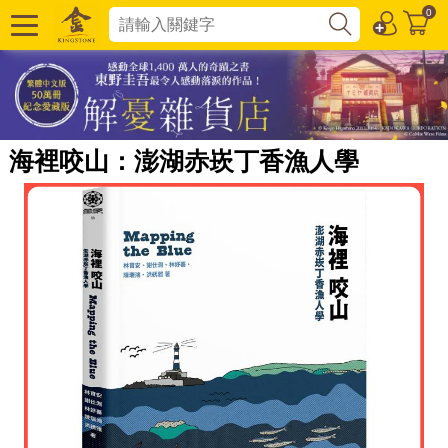
0
海裡咬山：澎湖赤崁丁香漁人學