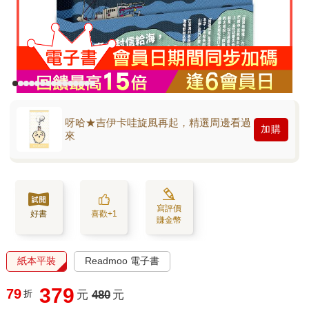
呀哈★吉伊卡哇旋風再起，精選周邊看過
加購
來
寫評價
好書
喜歡+1
賺金幣
紙本平裝
Readmoo 電子書
379
79
折
元
480
元