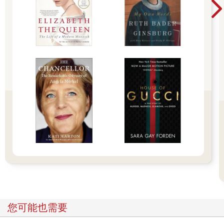
因此，除了要深深感謝這些計畫的支持外，也要特別謝謝所有協
助進入赤崁田野訪談學習的耆老船長。宋船長與月雲大姊不在話
下，多年執行計畫過程被我們叨擾的鄭英諧老師、龍德宮主委鄭
進豐、前主委暨國福造船廠廠長柯少嵐，以及從事丁香漁業的涂
連相、張清秋、楊水明、陳志勇、涂憲鐘、林家和、陳其猛、張
瑞鎮、黃阿靜、許金換等諸多耆老船長也都提供熱心的協助。赤
崁，真是個到處是好友的新故鄉。
當然，本書的順利完成出版，還是要感謝所有參與並協助我們海
委會「咬山辦與罾位輪值」計畫的成員。除了我和謝仕淵老師
外，搭配林妤蓁老師、洪綉雅小姐與劉怡青編輯所組成計畫團隊
的通力合作，是計畫工作與專書撰寫編輯出版能夠按部就班完成
的關鍵；背後研究助理安秀華與盧冠宇的協助，也功不可沒。此
外，合作多年的陳秉阼老師與郭偉民先生，為本書提供各種精采
攝影照片，讓內文更加鮮活可讀；協助開船的陳盡川大哥與陳宜
君小姐，則讓我們在宋船長引導出海進行調查罾位的工作得以順
利完成。這些都是本書的貴人，在此一併致謝。最後，內人綉敏
長期對我在澎湖研究的支持，更是背後讓我能夠持續投入的最大
動力。
自從個人在2010 年從義守大學轉任國立澎湖科技大學以來，轉眼
您可能也需要
已經滿15 年。在此期間因緣際會參與投入的各種澎湖在地研究計