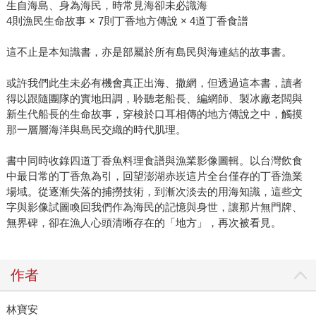
生自海島、身為海民，時常見海卻未必識海
4則漁民生命故事 × 7則丁香地方傳說 × 4道丁香食譜
這不止是本知識書，亦是部屬於所有島民與海連結的故事書。
或許我們此生未必有機會真正出海、撒網，但透過這本書，讀者
得以跟隨團隊的實地田調，聆聽老船長、編網師、製冰廠老闆與
新生代船長的生命故事，穿梭於口耳相傳的地方傳說之中，觸摸
那一層層海洋與島民交織的時代肌理。
書中同時收錄四道丁香魚料理食譜與漁業影像圖輯。以台灣飲食
中最日常的丁香魚為引，回望澎湖赤崁這片全台僅存的丁香漁業
場域。從逐漸失落的捕撈技術，到漸次淡去的用海知識，這些文
字與影像試圖喚回我們作為海民的記憶與身世，讓那片無門牌、
無界碑，卻在漁人心頭清晰存在的「地方」，再次被看見。
作者
林寶安