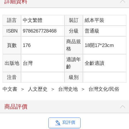
詳細資料
村的脈動，也抓住我們學生的眼光跟興致，願意讓他們坐下來幫
忙分選，也參與觀察曬魚乾等流程。
但是丁香漁業最精采的不只是這些岸上忙碌的勞動，丁香漁船在
語言
中文繁體
裝訂
紙本平裝
茫茫北海捕撈作業的故事，更是叫人動心。在只能依靠人力辛苦
地搖櫓才能出海、更沒有現代衛星定位的舢舨時代，赤崁漁民憑
ISBN
9786267728468
分級
普通級
藉著長年海裡來、浪裡去的海象觀察與經驗累積，卻能慢慢掌握
丁香魚喜歡群游、具趨光性的習性。聰明的漁民還進一步發現，
商品規
頁數
176
18開17*23cm
丁香魚群配合潮汐漲退會在特定的海域出現，前往這些位置進行
格
捕撈，幾乎就是漁獲較為豐收的保證，因此也成為大家極力搶佔
的好漁場——罾位。那麼要如何解決可能引發的爭奪漁場衝突糾
適讀年
出版地
台灣
全齡適讀
紛？漁民藉助赤崁信仰中心龍德宮的力量，發展出一套有效的分
齡
配輪值辦法，讓每一組罾艚船隊都可以公平地運用每一個罾位漁
注音
級別
場。赤崁丁香漁民在北海發展出來的這些用海知識文化，就是這
麼樣的迷人，也是這本書想要記錄、分享的核心。
中文書
＞
人文歷史
＞
台灣史地
＞
台灣文化/民俗
一位失去了船隻的船長，造就此書出版之必然
商品評價
不過若非宋聖壽船長的託付，以及成大歷史系謝仕淵教授「誌村
鑑」系列的合作，本書的出版可能遙遙無期。年近古稀、一輩子
寫評價
在丁香漁業打拼的好友宋聖壽船長，在2024 年元月6 日清晨遭遇