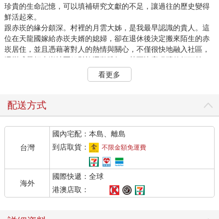
珍貴的生命記憶，可以填補研究文獻的不足，讓過往的歷史變得
鮮活起來。
跟赤崁的緣分頗深。村裡的月雲大姊，是我最早認識的貴人。這
位在天龍國嫁給赤崁夫婿的媳婦，卻在退休後決定搬來陌生的赤
崁居住，並且憑藉著對人的熱情與關心，不僅很快地融入社區，
還變成帶領赤崁社區銀髮族運動跳舞、甚至比賽獲獎的領頭羊。
我們後來在赤崁各種計畫之能夠順利執行，找到合適的夥伴跟報
看更多
導人，就是依靠月雲大姊的居間牽線。也是從那時候開始結識宋
聖壽船長及其他耆老，開啟對赤崁丁香漁業的認識。
配送方式
赤崁丁香漁業的用海知識文化，就是這麼迷人
國內宅配：本島、離島
丁香漁業原本只是我們調查研究計畫的學術工作任務，沒想到在
到店取貨：
台灣
不限金額免運費
宋船長的引領下，慢慢變成對海洋生態變化與漁業生活文化的關
懷。我們開始帶領學生認識這全台僅有、跟一般漁業存在巨大差
國際快遞：全球
異的丁香漁業文化與歷史。一般漁船回港卸魚上岸拍賣完畢就可
海外
休息；丁香漁船捕撈回來以後，卻需要另一批人手立即接手處理
港澳店取：
丁香漁獲，進行分選、處理，進魚灶煮魚、曬魚乾，以及丁香魚
乾曬製完成後的標售、運銷。丁香漁業就這麼牢牢地抓住赤崁漁