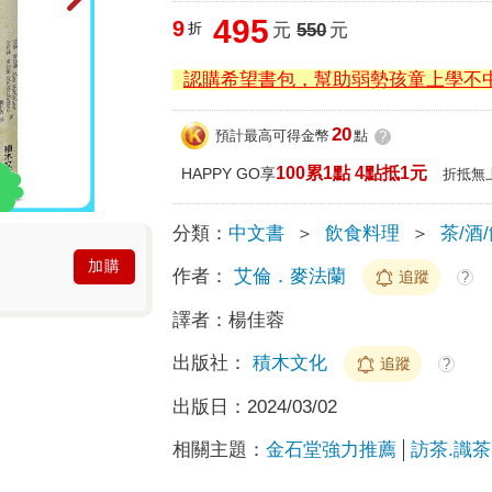
495
9
折
元
550
元
認購希望書包，幫助弱勢孩童上學不
20
預計最高可得金幣
點
?
100累1點 4點抵1元
HAPPY GO享
折抵無
分類：
中文書
＞
飲食料理
＞
茶/酒
加購
作者：
艾倫．麥法蘭
追蹤
?
譯者：
楊佳蓉
出版社：
積木文化
追蹤
?
出版日：
2024/03/02
相關主題：
金石堂強力推薦
訪茶.識茶