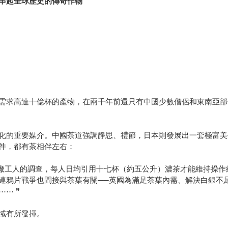
串起全球歷史的傳奇作物
需求高達十億杯的產物，在兩千年前還只有中國少數僧侶和東南亞部
化的重要媒介。中國茶道強調靜思、禮節，日本則發展出一套極富美
件，都有茶相伴左右：
工廠工人的調查，每人日均引用十七杯（約五公升）濃茶才能維持操
連鴉片戰爭也間接與茶葉有關──英國為滿足茶葉內需、解決白銀不
⋯ ❞
域有所發揮。