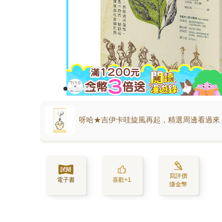
呀哈★吉伊卡哇旋風再起，精選周邊看過來
寫評價
電子書
喜歡+1
賺金幣