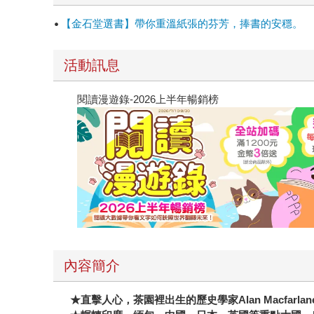
醒腦的咖啡因，但卻有茶多酚等化合物作為緩衝，
【金石堂選書】帶你重溫紙張的芬芳，捧書的安穩。
還可能誤事）。 《綠金・茶葉文明史》透過茶的
繁衍生根、開花結果，改寫世界的面貌。閱讀這本
活動訊息
茶如何改變世界，這絕對是一本不容錯過的好書！
閱讀漫遊錄-2026上半年暢銷榜
內容簡介
★
直擊人心，茶園裡出生的歷史學家Alan Macfarl