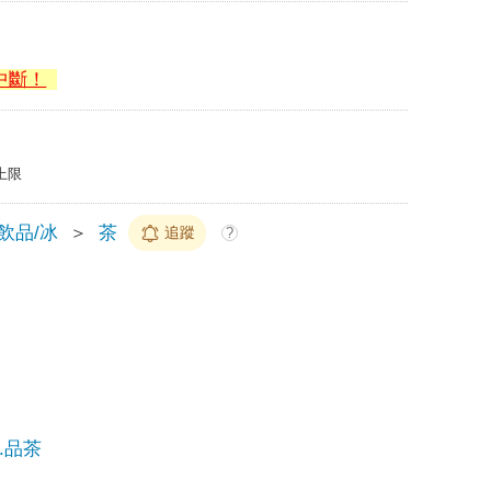
中斷！
上限
/飲品/冰
＞
茶
追蹤
?
.品茶