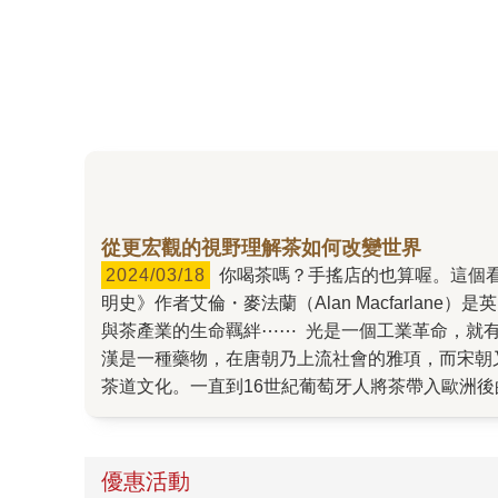
從更宏觀的視野理解茶如何改變世界
2024/03/18
你喝茶嗎？手搖店的也算喔。這個看似再日常不過的飲料，卻深深參與著人類的歷史。它不僅是一種飲品，更是文化交織的見證者。《綠金・茶葉文
明史》作者艾倫・麥法蘭（Alan Macfarl
與茶產業的生命羈絆⋯⋯ 光是一個工業革命，就
漢是一種藥物，在唐朝乃上流社會的雅項，而宋朝
茶道文化。一直到16世紀葡萄牙人將茶帶入歐洲
治。 話到這裡，艾倫拋出這個抓人眼球的提問：
的活性成分「單寧」、啤酒花的防腐特性，加上兩
水條件是很糟糕的，茶的引入可謂改善了英國人的
優惠活動
根世界各地，成為繁榮文明不可或缺的一環。 深