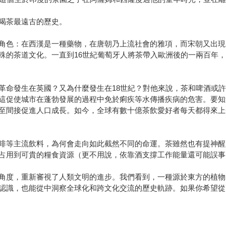
喝茶最遠古的歷史。
角色：在西漢是一種藥物，在唐朝乃上流社會的雅項，而宋朝又出現
殊的茶道文化。一直到16世紀葡萄牙人將茶帶入歐洲後的一兩百年
革命發生在英國？又為什麼發生在18世紀？對他來說，茶和啤酒或
這促使城市在蓬勃發展的過程中免於痢疾等水傳播疾病的危害。要知
至間接促進人口成長。如今，全球有數十億茶飲愛好者每天都得來上
啡等主流飲料，為何會走向如此截然不同的命運。茶雖然也有提神醒
占用到可貴的糧食資源（更不用說，依靠酒支撐工作能量還可能誤事
角度，重新審視了人類文明的進步。我們看到，一種源於東方的植物
認識，也能從中洞察全球化和跨文化交流的歷史軌跡。如果你希望從