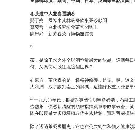
★輾轉印度、緬甸、中國、日本、英國等重點大國，
♨
茶道中人驚喜選讀
♨
龔于堯｜國際米其林級餐飲集團茶顧問
蔡奕哲｜台北櫳翠坊食茶空間坊主
陳思妤｜新芳春茶行博物館館長
𖧧
茶，是除了水之外全球消耗量最大的飲品。這個每日
何、又為何可以征服這個世界？
在東方，茶代表的是一種精神修養，是儒、釋、道文
大利潤，成了談判桌上的籌碼。這讓許多重大歷史事
❝ 一九六〇年代，根據對英國伯明罕詹姆斯．布斯
壺熱茶，便憑藉清醒的頭腦指揮英軍擊敗拿破崙。就
圖在印度做大規模種植取代中國貨源，實現帝國擴張⋯
除了透過茶凝視歷史，它也在公共衛生和個人健康領