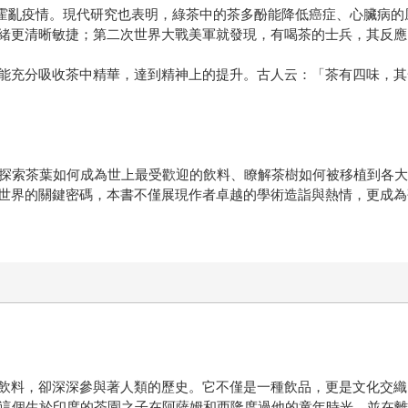
防霍亂疫情。現代研究也表明，綠茶中的茶多酚能降低癌症、心臟病
緒更清晰敏捷；第二次世界大戰美軍就發現，有喝茶的士兵，其反應比
能充分吸收茶中精華，達到精神上的提升。古人云：「茶有四味，其
的茶園回憶，探索茶葉如何成為世上最受歡迎的飲料、瞭解茶樹如何被移植
世界的關鍵密碼，本書不僅展現作者卓越的學術造詣與熱情，更成為
飲料，卻深深參與著人類的歷史。它不僅是一種飲品，更是文化交織
兼歷史學家。這個生於印度的茶園之子在阿薩姆和西隆度過他的童年時光，