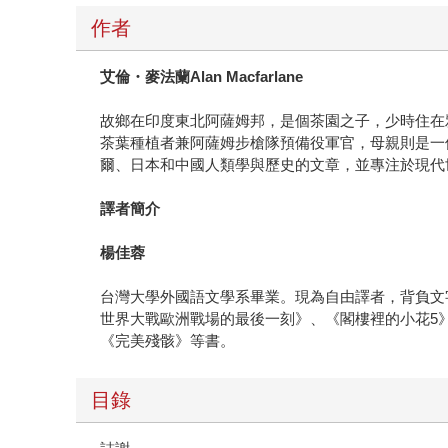
作者
艾倫・麥法蘭Alan Macfarlane
故鄉在印度東北阿薩姆邦，是個茶園之子，少時住在
茶葉種植者兼阿薩姆步槍隊預備役軍官，母親則是一
爾、日本和中國人類學與歷史的文章，並專注於現代
譯者簡介
楊佳蓉
台灣大學外國語文學系畢業。現為自由譯者，背負文
世界大戰歐洲戰場的最後一刻》、《閣樓裡的小花5
《完美殘骸》等書。
目錄