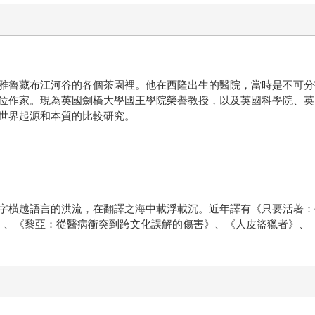
雅魯藏布江河谷的各個茶園裡。他在西隆出生的醫院，當時是不可分
位作家。現為英國劍橋大學國王學院榮譽教授，以及英國科學院、英
世界起源和本質的比較研究。
字橫越語言的洪流，在翻譯之海中載浮載沉。近年譯有《只要活著：
》、《黎亞：從醫病衝突到跨文化誤解的傷害》、《人皮盜獵者》、《