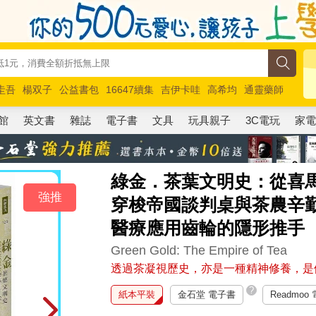
圭吾
楊双子
公益書包
16647續集
吉伊卡哇
高希均
通靈藥師
路邊攤新作
馬斯克
玩具總動員5
超慢跑
館
英文書
雜誌
電子書
文具
玩具親子
3C電玩
家
綠金．茶葉文明史：從喜
強推
穿梭帝國談判桌與茶農辛
醫療應用齒輪的隱形推手
Green Gold: The Empire of Tea
透過茶凝視歷史，亦是一種精神修養，是
?
紙本平裝
金石堂 電子書
Readmoo