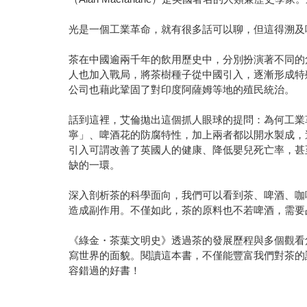
光是一個工業革命，就有很多話可以聊，但這得溯及
茶在中國逾兩千年的飲用歷史中，分別扮演著不同的
人也加入戰局，將茶樹種子從中國引入，逐漸形成特
公司也藉此鞏固了對印度阿薩姆等地的殖民統治。
話到這裡，艾倫拋出這個抓人眼球的提問：為何工業
寧」、啤酒花的防腐特性，加上兩者都以開水製成，
引入可謂改善了英國人的健康、降低嬰兒死亡率，甚
缺的一環。
深入剖析茶的科學面向，我們可以看到茶、啤酒、咖
造成副作用。不僅如此，茶的原料也不若啤酒，需要
《綠金・茶葉文明史》透過茶的發展歷程與多個觀看
寫世界的面貌。閱讀這本書，不僅能豐富我們對茶的
容錯過的好書！