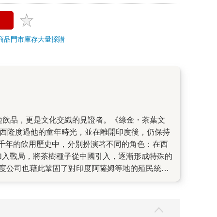
商品
門市庫存
大量採購
薩姆和西隆度過他的童年時光，並在離開印度後，仍保持
兩千年的飲用歷史中，分別扮演著不同的角色：在西
加入戰局，將茶樹種子從中國引入，逐漸形成特殊的
印度公司也藉此鞏固了對印度阿薩姆等地的殖民統
茶和啤酒或許就是推動這場革命的一大解答：茶裡
傳播疾病的危害。要知道，18世紀前的歐洲，其飲
數十億茶飲愛好者每天都得來上一杯，顯見茶已植
，為何會走向如此截然不同的命運。茶雖然也有提神