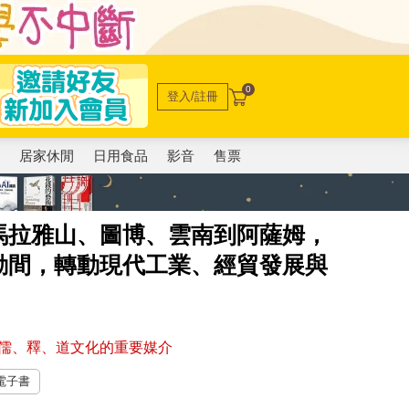
0
登入/註冊
電
居家休閒
日用食品
影音
售票
馬拉雅山、圖博、雲南到阿薩姆，
勤間，轉動現代工業、經貿發展與
儒、釋、道文化的重要媒介
 電子書