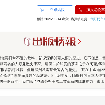
立即結帳
加入購物車
預計 2026/08/14 出貨
購買後進貨
預訂門市
ane）是英國著名的人類兼歷史學家。這個生於印度的茶園之子在阿
有很多話可以聊，但這得溯及喝茶最遠古的歷史。 茶在中國逾
又出現了專業而具體的品茗法。8世紀中葉，隔壁棚的日本人也
後的一兩百年，我們除了見證茶對英國工業革命的隱形推力，東
為何工業革命發生在英國？又為什麼發生在18世紀？對他來說，
者都以開水製成，這促使城市在蓬勃發展的過程中免於痢疾等水
健康、降低嬰兒死亡率，甚至間接促進人口成長。如今，全球有
入剖析茶的科學面向，我們可以看到茶、啤酒、咖啡等主流飲料