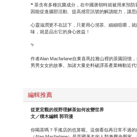
❝ 茶含有多種抗菌成分，在中國唐朝時就被用來預
因能促進腦部活動、提高感官訊號的解讀能力，讓思
心靈滋潤更不在話下，只要用心沏茶、細細咀嚼，就
味，就是品出它的身心效益！
𖧧
作者Alan Macfarlane自東喜馬拉雅山裡
男男女女的故事。加諸大量史料破譯茶產業轉動近代
編輯推薦
從更宏觀的視野理解茶如何改變世界
文／積木編輯 郭羽漫
你喝茶嗎？手搖店的也算喔。這個看似再日常不過的
（Alan Macfarlane）是英國著名的人類