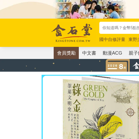
國中自修評量
東野
唯紅花綻放
奧德賽
會員獎勵
中文書
動漫ACG
親子