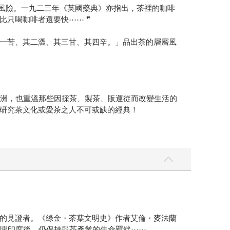
的風險。一九二三年《英國藥典》亦指出，茶裡的咖啡
只喝咖啡者還要快⋯⋯ ❞
一苦、其二澀、其三甘、其四辛。」品出茶的層層風
到各大洲，也重溫那些因採茶、製茶、販運從而改變生活的
研究茶文化或愛茶之人不可或缺的經典！
的見證者。《綠金・茶葉文明史》作者艾倫・麥法蘭
並在離開印度後，仍保持與茶產業的生命羈絆⋯⋯