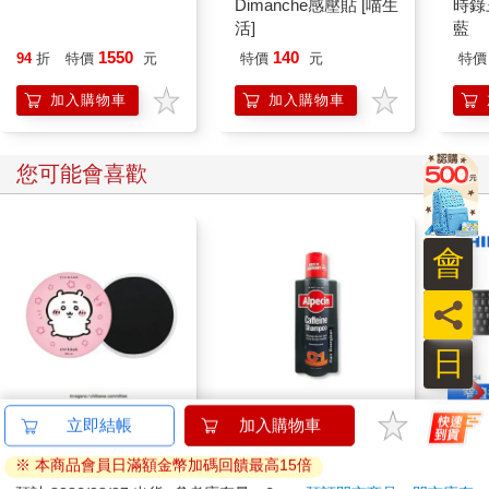
Dimanche感壓貼 [喵生
時錄
活]
藍
1550
140
94
折
特價
元
特價
元
特價
加入購物車
加入購物車
您可能會喜歡
會
員
日
吉伊卡哇吸水杯墊(吉
德國Alpecin-強健髮根
PHI
立即結帳
加入購物車
伊卡哇)
控油無矽靈咖啡因洗髮
鍵盤滑
※ 本商品會員日滿額金幣加碼回饋最高15倍
凝露375ml/瓶-C1強健
180
1169
9
折
特價
元
73
折
特價
元
499