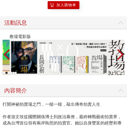
加入購物車
活動訊息
教場電影版
讀
內容簡介
打開神祕拍賣場之門，一槌一槌，敲出傳奇拍賣人生
作者游文玫從國際關係博士到政治幕僚，最終轉戰藝術拍賣界，
成為台灣首位領有兩岸執照的拍賣官。她以自身豐富的經歷和專