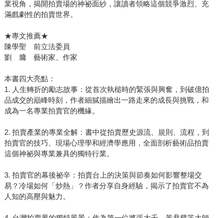
業視角，揭開拍賣場的神祕面紗，讓讀者領略這個競爭激烈、充
滿戲劇性的拍賣世界。
★專文推薦★
陳學聖 前立法委員
劉 墉 藝術家、作家
本書四大亮點：
1. 人生轉折的勵志故事：從首次執槌時的緊張與興奮，到破億拍
品成交的巔峰時刻，作者細膩描繪出一路走來的成長與挑戰，和
成為一名專業拍賣官的機緣。
2. 拍賣產業的專業全解：書中從拍賣歷史源流、規則、流程，到
拍賣官的技巧、現場心理學和經濟學應用，全面剖析藝術品拍賣
這個神祕與專業兼具的獨特行業。
3. 拍賣官的幕後祕辛：拍賣台上的決策與節奏如何影響整場交
易？冷場如何「炒熱」？作者分享自身經驗，揭示了拍賣官不為
人知的高壓與魅力。
4. 台灣拍賣界的獨特風景：作為第一位將張大千、黃君璧等大師