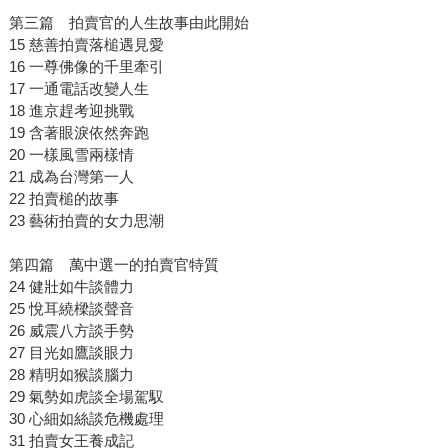
第三篇 拍賣官的人生故事由此開始
15 慈善拍賣落槌遇見愛
16 一尊佛像的千里牽引
17 一通電話改變人生
18 進京趕考迎挑戰
19 含著眼淚依然奔跑
20 一樣風雪兩樣情
21 成為台灣第一人
22 拍賣槌的故事
23 藝術拍賣的女力思潮
第四篇 萬中選一的拍賣官特質
24 健壯如牛談體力
25 悅耳繞樑談聲音
26 威震八方談手勢
27 目光如鷹談眼力
28 精明如猴談腦力
29 氣勢如虎談全場駕馭
30 心細如絲談危機處理
31 拍賣女王養成記