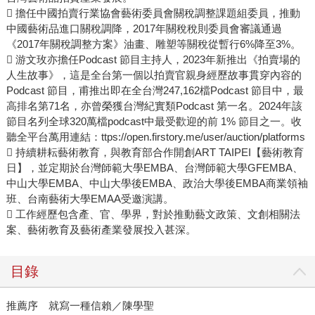
 擔任中國拍賣行業協會藝術委員會關稅調整課題組委員，推動
中國藝術品進口關稅調降，2017年關稅稅則委員會審議通過
《2017年關稅調整方案》油畫、雕塑等關稅從暫行6%降至3%。
 游文玫亦擔任Podcast 節目主持人，2023年新推出《拍賣場的
人生故事》，這是全台第一個以拍賣官親身經歷故事貫穿內容的
Podcast 節目，甫推出即在全台灣247,162檔Podcast 節目中，最
高排名第71名，亦曾榮獲台灣紀實類Podcast 第一名。2024年該
節目名列全球320萬檔podcast中最受歡迎的前 1% 節目之一。收
聽全平台萬用連結：ttps://open.firstory.me/user/auction/platforms
 持續耕耘藝術教育，與教育部合作開創ART TAIPEI【藝術教育
日】，並定期於台灣師範大學EMBA、台灣師範大學GFEMBA、
中山大學EMBA、中山大學後EMBA、政治大學後EMBA商業領袖
班、台南藝術大學EMAA受邀演講。
 工作經歷包含產、官、學界，對於推動藝文政策、文創相關法
案、藝術教育及藝術產業發展投入甚深。
目錄
推薦序 就寫一種信賴／陳學聖