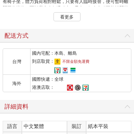
有椅子坐，體力負荷相對輕鬆，只要有人臨時接替，便可暫時離
開工作崗位。而拍賣會進行過程中，只有一個人全程不能離開崗
位，必須從開始拍賣的第一分鐘，堅持到最後一分鐘，最需要具
看更多
備體力、耐力、忍功的角色，那個人就是「拍賣官」。有人問
我，拍賣官需要具備哪些特質？我認為，拍賣官第一個需要具備
的特質，就是「健壯如牛」。
配送方式
論體力，一場拍賣會時間有多久？論耐力，女拍賣官腳下藏著什
國內宅配：本島、離島
麼祕密呢？論忍功，聽說有拍賣官包尿布上場，是真的嗎？拍賣
官在拍賣主持現場保持體力的祕訣，究竟是什麼呢？我曾經以
到店取貨：
台灣
不限金額免運費
「拍賣官的超強續航力」為主題，訪問過同為拍賣官的戴忠仁，
聊聊男性拍賣官與女性拍賣官在主持拍賣會時，面對體力、耐
國際快遞：全球
力、忍功的考驗時，各有什麼妙招因應。訪問一開始我就以網路
海外
上新聞標題：「比訪陳進興更勇 戴忠仁曝八小時『持久』紀
港澳店取：
錄」，說明為何找他談拍賣官超強續航力的話題。事件緣由是他
受邀擔任藝術拍賣公司的拍賣官，從中午十二點起準備預演，直
詳細資料
到晚間八點拍賣結束，期間獨自完成了三場專拍，只去了洗手間
一趟，停了兩回各五分鐘的休息時間。過去戴忠仁在擔任電視台
新聞部主播期間，曾因訪問陳進興綁架南非武官人質一案，連續
語言
中文繁體
裝訂
紙本平裝
坐在主播台上播報七小時，這回拍賣站了八小時，創下他個人的
特殊紀錄。