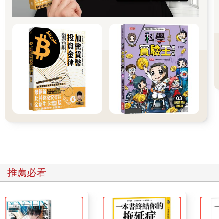
訪談對話中，我拋出了這個小問題，不過這也是個有趣的問題。
通常拍賣官因為拍賣情緒激昂，腎上腺素大爆發，即使站如此之
久，也還能挺住，頂多兩腳重心稍微互換，利用拍賣台的遮蔽，
巧妙地變化姿勢。戴忠仁拍賣官的應對經驗是上場時，最好選擇
最習慣的那雙鞋子，不要穿新鞋。女拍賣官則狀況稍微複雜，因
為有的女拍賣官是穿高跟鞋上場，而我就是屬於會穿高跟鞋上場
的拍賣官。愛穿高跟鞋的我也有陰溝裡翻船的小糗事，有一次，
拍賣時間太長，已經超過五小時，就想偷偷的將高跟鞋脫下，但
是如何一邊持續拍賣節奏，一邊脫鞋子，而不被現場的買家發現
呢？原本穿高跟鞋，脫了鞋子，在視覺上，高度馬上矮一截，於
是我一心二用，持續報價主持，台下的腳先脫一隻鞋，刻意將身
體還撐在原來的高度，然後等這個拍品結束，準備下一個拍品，
大家都在翻看圖錄，沒人注意的時候，換腳趕快把另外一隻鞋也
脫下來，如此，即使矮一截也沒人會察覺。
當拍賣主持近尾聲的時候，問題來了！我如何將高跟鞋穿回去？
推薦必看
脫下來容易，穿回去有一點難啊！拍賣節奏不能間斷，口中報著
不斷攀升的價格，無法彎腰找鞋，只好用腳去摸索我的鞋子在哪
裡，待兩隻鞋都找到了，先穿好一隻腳，但是我仍維持原高度，
一樣在換拍品的時候，趁人沒留意將另一隻腳踩上高跟鞋，我突
然又長高了六、七公分。這應該是女拍賣官藏在腳底下的祕密