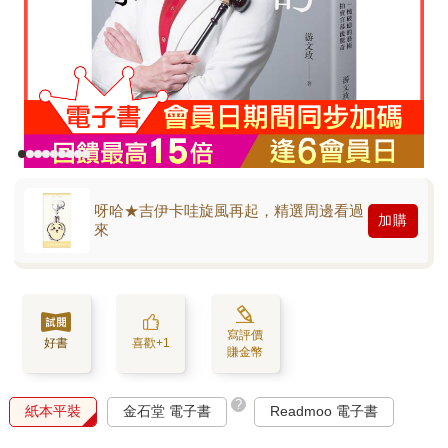
呀哈★吉伊卡哇旋風再起，精選周邊看過
加購
來
寫評價
好書
喜歡+1
賺金幣
?
紙本平裝
金石堂 電子書
Readmoo 電子書