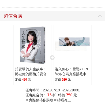
超值合購
拍賣場的人生故事：一
洛入你心：雪戀YURI
槌破億的藝術拍賣官幕
陳洛心寫真應援毛巾
後驚奇
(網路限定)
定價
480
元
定價
520
元
優惠時間：2026/07/10 ~2026/10/01
優惠組合價：
75
折
特價
750
元
※實際價格依購物車結帳為主