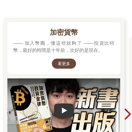
官輪番接力上場，但在台灣卻常是一人獨撐全場，中間沒有休息
時間，體力與耐力也是拍賣官需要跨越的一大難關。以前在接受
拍賣官培訓時，就曾聽聞有拍賣官以防萬一，穿了紙尿褲上場，
避免中途尿急想上洗手間，而將場面急凍的危機，你可以當作趣
聞，但背後所代表的是拍賣官面對工作，嚴肅挑戰的一面。
加密貨幣
也曾經有人好奇地問我，拍賣官在拍賣時可以喝水嗎？答案是
─── 加入幣圈，懂這些就夠了 ───投資比特
「當然可以！」雖然全程不停地說話，容易口乾舌燥，但真實狀
幣，最好的時間是十年前，次好的是現在。
況是我會儘量少喝，即便口渴也只能稍微喝一點水潤喉。現在的
我，已經能堅持五小時持續主持而不用喝水，一來是為了防範中
看更多
途尿急，拍賣官減少水分攝取是必要的節制，二來是擔心喝水
時，拍賣節奏會停頓。通常我的主持時間安排在下午，我會先在
上午多喝水，下午我就儘量少喝，純粹的白開水是最好的選擇，
也有的拍賣官會泡西洋蔘來補氣，我則沒那麼講究，但會避免喝
茶及咖啡等利尿的飲品，以免臨時打亂拍賣節奏。拍賣官講話講
多了，水又喝少、又得憋尿，其實很傷身、很耗元氣的，但面對
拍賣公司的付託及責任感驅使，拍賣官們只好先暫時忍受煎熬，
Play video
待完成任務後，再吃好、喝好，犒賞一下辛勞的自己。
如果讓你站八個小時，你的腳會不會酸？在我與戴忠仁拍賣官的