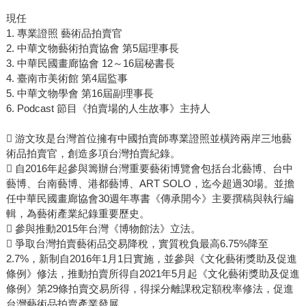
現任
1. 專業證照 藝術品拍賣官
2. 中華文物藝術拍賣協會 第5屆理事長
3. 中華民國畫廊協會 12～16屆秘書長
4. 臺南市美術館 第4屆監事
5. 中華文物學會 第16屆副理事長
6. Podcast 節目《拍賣場的人生故事》主持人
 游文玫是台灣首位擁有中國拍賣師專業證照並橫跨兩岸三地藝
術品拍賣官，創造多項台灣拍賣紀錄。
 自2016年起參與籌辦台灣重要藝術博覽會包括台北藝博、台中
藝博、台南藝博、港都藝博、ART SOLO，迄今超過30場。並擔
任中華民國畫廊協會30週年專書《傳承開今》主要撰稿與執行編
輯，為藝術產業紀錄重要歷史。
 參與推動2015年台灣《博物館法》立法。
 爭取台灣拍賣藝術品交易降稅，實質稅負最高6.75%降至
2.7%，新制自2016年1月1日實施，並參與《文化藝術獎助及促進
條例》修法，推動拍賣所得自2021年5月起《文化藝術獎助及促進
條例》第29條拍賣交易所得，得採分離課稅定額稅率修法，促進
台灣藝術品拍賣產業發展。