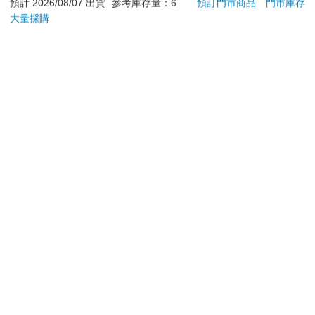
髮根(護髮洗髮精/男士
預計 2026/08/07 出貨
參考庫存量：6
預訂門市商品
門市庫存
調理頭皮洗髮液/0矽靈
大量採購
加入購物車
加入購物車
滋潤洗頭髮水/一般髮
質適用)
訂購/退換貨須知
加入金石堂 LINE 官方帳號『完成綁定』，隨時掌握出貨動
態：
提醒您！！
金石堂及銀行均不會請您操作ATM! 如接獲電話要求您前往
ATM提款機，請不要聽從指示，以免受騙上當！
退換貨須知：
**提醒您，鑑賞期不等於試用期，退回商品須為全新狀態**
依據「消費者保護法」第19條及行政院消費者保護處公告之