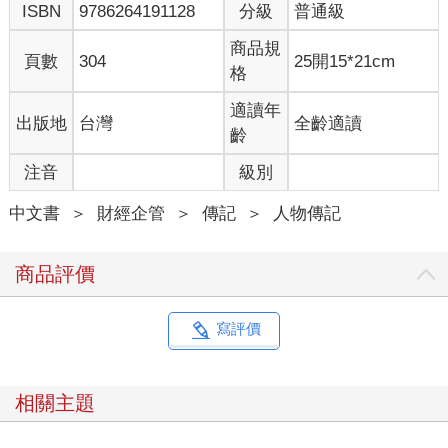
ISBN
9786264191128
分級
普通級
但這樣的長時間持續主持拍賣紀錄，並非僅有男性拍賣官可以做
商品規
頁數
304
25開15*21cm
到，身為女性拍賣官的我，也曾經在二○一五年五月三十日主持
格
「臺灣吉祥門2015年首屆藝術品拍賣會」時，寫下連續八小時不
間斷地主持拍賣會的個人紀錄，期間完全沒有暫停休息或是去上
適讀年
出版地
台灣
全齡適讀
洗手間。我常在演講中提到，別看拍賣官在台上威風八面，實際
齡
上，那是個嚴酷的體力考驗，沒有健康的身體、超強的體力，是
注音
級別
無法勝任此工作。我完全可以理解為何拍賣官不敢也不想休息，
因為拍賣官往往就只有一個人，如果拍品數量多或者買氣熱絡、
中文書
＞
財經企管
＞
傳記
＞
人物傳記
競爭激烈時，若因拍賣官體力受限，中場休息時間拉長，則競買
熱度很容易潰散。尤其當前有許多買家是在直播線上觀看拍賣會
進行，中場休息或停頓太久，會讓遠端客戶失去耐心，離線或消
商品評價
耗競買熱情，買氣停頓冷卻後，要再激發買氣，拍賣官將會非常
費力。所以，拍賣官大多會選擇堅持下去，而不願休息，這是拍
賣官首先要克服的體力考驗。
寫評價
拍賣時間這麼長，難道拍賣官不用上洗手間嗎？是的！接下來我
們來談談拍賣官的忍功。每場拍賣會的拍品數量動輒幾百件，拍
相關主題
賣時間長達五、六個小時，在較大的藝術市場如中國、歐美等，
一場拍賣會拍品數量也往往高達千件，在國外多是三、五位拍賣