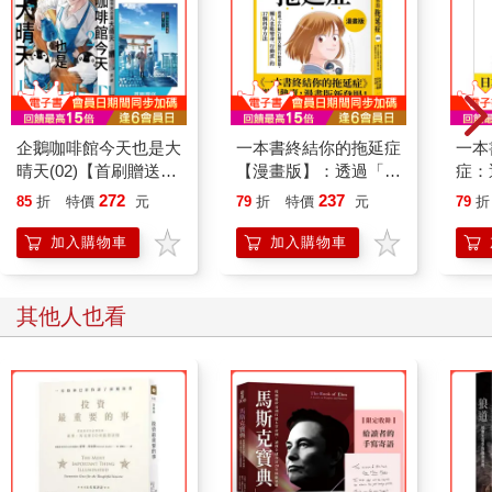
吧！經此一試，深感邊拍賣邊用腳找鞋，找不到鞋的風險太高，
暗暗告誡自己，形象為要，下不為例。
你有聽過拍賣官在拍賣台上昏倒嗎？真的有，而且那位創台灣拍
賣史上紀錄，在拍賣台上昏倒的拍賣官，就是我！巨大響聲，震
驚全場。這就是我為什麼要特別強調拍賣官體力的重要性，在上
企鵝咖啡館今天也是大
一本書終結你的拖延症
一本
場之前，真的要做萬全的準備，絕不能輕忽。那一天，在拍賣
晴天(02)【首刷贈送
【漫畫版】：透過「小
症：
前，因為沒有飢餓感，午餐僅簡單吃幾口就上場主持，在主持近
「謹賀新年」收藏卡】
行動」打開大腦的行動
開大
272
237
85
折
特價
元
79
折
特價
元
79
折
六小時之後，僅剩最後三件拍品，此時，大概血糖降低了，眼前
開關，懶人也能變身
人也
一黑，就昏倒在地。台下的買家發現拍賣官突然不見了，當大家
「行動派」的37個科
的3
加入購物車
加入購物車
還在納悶時，我已迅速清醒恢復，起身走回後臺。從此之後，不
學方法
敢仗著體力好不吃午餐，上場前一定要吃飽，而且把便當內所有
飯菜都嗑完，拍賣公司也很貼心的在拍賣台上放幾顆巧克力，雖
其他人也看
然之後我再無此情況，但慘痛教訓謹記在心，殷殷在懷，不敢或
忘。
在經歷百場以上的拍賣會磨練，我曾大約估算，平均每場主持時
間約為五個多小時，這期間全程站著、手勢不能停、說話不能
停、腦袋要運算報價不能停，還要全程站著，兼顧優雅與氣勢，
所以我才會說，拍賣官需要具備的第一個特質，就是「健壯如