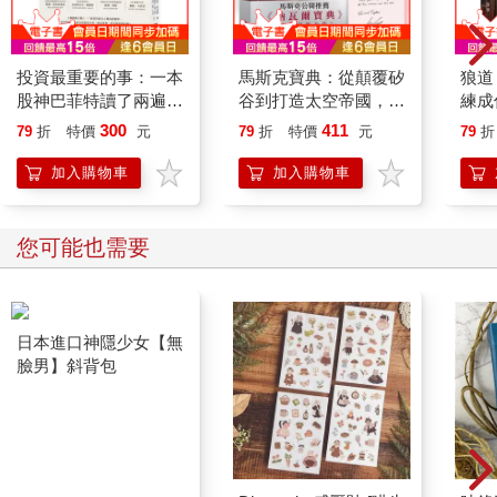
牛」。
拍賣官在體力跟腦力的雙重的壓力之下，憑藉著自己的意志力，
投資最重要的事：一本
馬斯克寶典：從顛覆矽
狼道
完成了一次又一次的完美落槌，拍賣官們所展現超強續航力，以
股神巴菲特讀了兩遍的
谷到打造太空帝國，讀
練成
及高標準的自我要求，想企及的，無非是「The best of the best」
書
懂全球首富20年極限
人成
300
411
的登峰境界。
79
折
特價
元
79
折
特價
元
79
折
思維【繁中版限定收
業經
錄：給讀者的手寫寄語
法則
加入購物車
加入購物車
印簽】
您可能也需要
日本進口神隱少女【無
臉男】斜背包