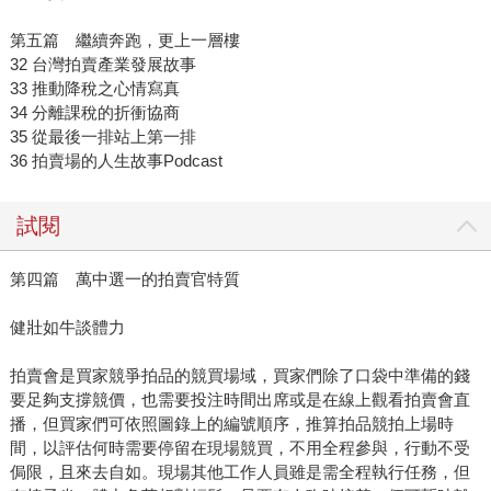
第五篇 繼續奔跑，更上一層樓
32 台灣拍賣產業發展故事
33 推動降稅之心情寫真
34 分離課稅的折衝協商
35 從最後一排站上第一排
36 拍賣場的人生故事Podcast
試閱
第四篇 萬中選一的拍賣官特質
健壯如牛談體力
拍賣會是買家競爭拍品的競買場域，買家們除了口袋中準備的錢
要足夠支撐競價，也需要投注時間出席或是在線上觀看拍賣會直
播，但買家們可依照圖錄上的編號順序，推算拍品競拍上場時
間，以評估何時需要停留在現場競買，不用全程參與，行動不受
侷限，且來去自如。現場其他工作人員雖是需全程執行任務，但