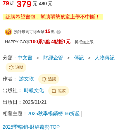
379
79
折
元
480
元
認購希望書包，幫助弱勢孩童上學不中斷！
15
預計最高可得金幣
點
?
100累1點 4點抵1元
HAPPY GO享
折抵無上限
分類：
中文書
＞
財經企管
＞
傳記
＞
人物傳記
追蹤
作者：
游文玫
追蹤
出版社：
時報文化
追蹤
出版日：
2025/01/21
相關主題：
2025秋季暢銷榜-66折起
2025季暢銷-財經趨勢TOP