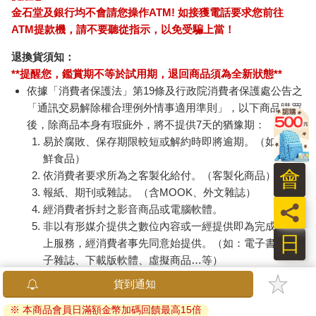
金石堂及銀行均不會請您操作ATM! 如接獲電話要求您前往
ATM提款機，請不要聽從指示，以免受騙上當！
退換貨須知：
**提醒您，鑑賞期不等於試用期，退回商品須為全新狀態**
依據「消費者保護法」第19條及行政院消費者保護處公告之
「通訊交易解除權合理例外情事適用準則」，以下商品購買
後，除商品本身有瑕疵外，將不提供7天的猶豫期：
易於腐敗、保存期限較短或解約時即將逾期。（如：生
鮮食品）
會
依消費者要求所為之客製化給付。（客製化商品）
報紙、期刊或雜誌。（含MOOK、外文雜誌）
員
經消費者拆封之影音商品或電腦軟體。
非以有形媒介提供之數位內容或一經提供即為完成之線
日
上服務，經消費者事先同意始提供。（如：電子書、電
子雜誌、下載版軟體、虛擬商品…等）
已拆封之個人衛生用品。（如：內衣褲、刮鬍刀、除毛
貨到通知
刀…等）
※ 本商品會員日滿額金幣加碼回饋最高15倍
若非上列種類商品，均享有到貨7天的猶豫期（含例假