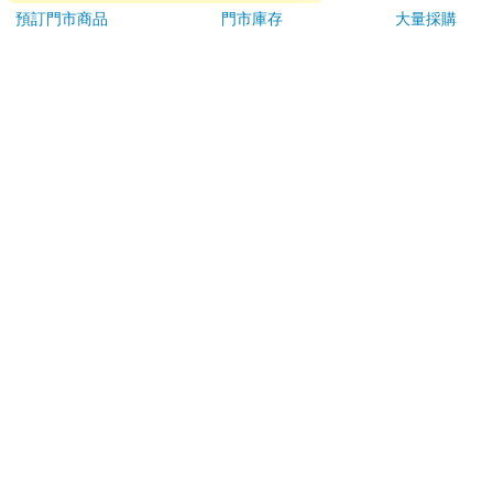
日）。
預訂門市商品
門市庫存
大量採購
辦理退換貨時，商品（組合商品恕無法接受單獨退貨）必須
是您收到商品時的原始狀態（包含商品本體、配件、贈品、
保證書、所有附隨資料文件及原廠內外包裝…等），請勿直
接使用原廠包裝寄送，或於原廠包裝上黏貼紙張或書寫文
字。
退回商品若無法回復原狀，將請您負擔回復原狀所需費用，
嚴重時將影響您的退貨權益。