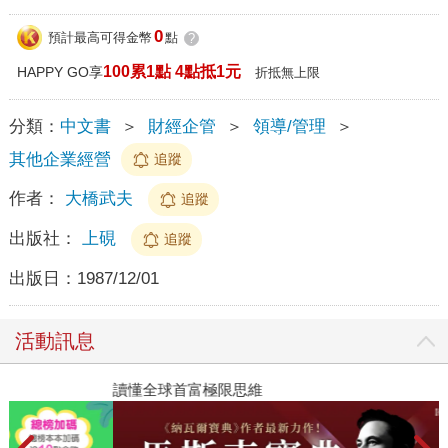
0
預計最高可得金幣
點
?
100累1點 4點抵1元
HAPPY GO享
折抵無上限
分類：
中文書
＞
財經企管
＞
領導/管理
＞
其他企業經營
追蹤
作者：
大橋武夫
追蹤
出版社：
上硯
追蹤
出版日：
1987/12/01
活動訊息
讀懂全球首富極限思維
2