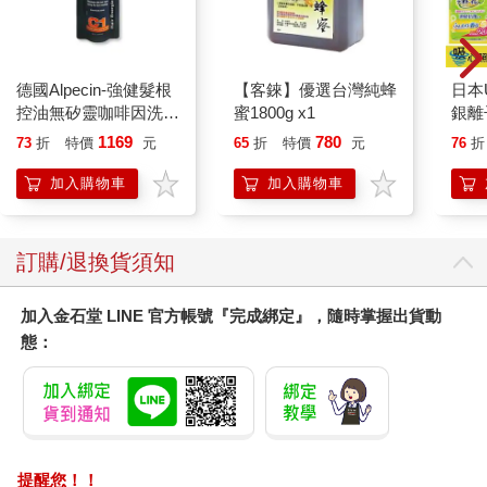
德國Alpecin-強健髮根
【客錸】優選台灣純蜂
日本U
控油無矽靈咖啡因洗髮
蜜1800g x1
銀離
凝露375ml/瓶-C1強健
乾爽
1169
780
73
折
特價
元
65
折
特價
元
76
折
髮根(護髮洗髮精/男士
墊2
調理頭皮洗髮液/0矽靈
防滲
加入購物車
加入購物車
滋潤洗頭髮水/一般髮
尿色
質適用)
品不
訂購/退換貨須知
加入金石堂 LINE 官方帳號『完成綁定』，隨時掌握出貨動
態：
提醒您！！