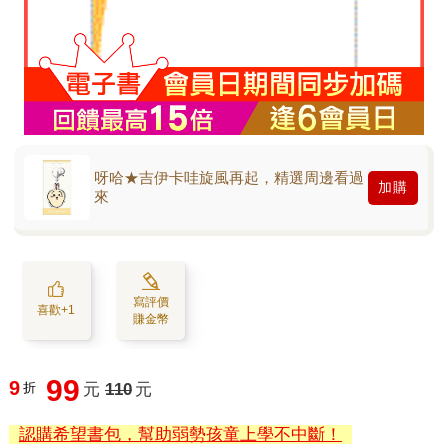
呀哈★吉伊卡哇旋風再起，精選周邊看過
加購
來
寫評價
喜歡+1
賺金幣
99
9
折
元
110
元
認購希望書包，幫助弱勢孩童上學不中斷！