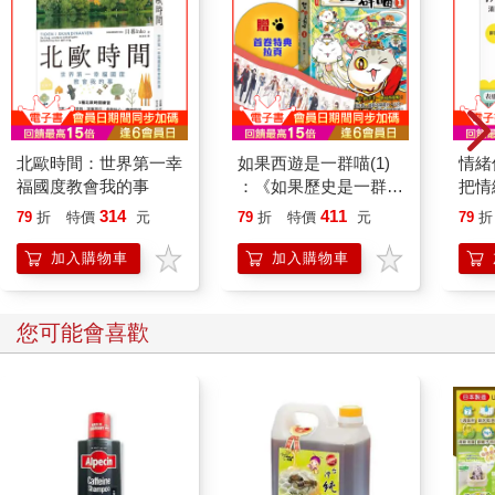
北歐時間：世界第一幸
如果西遊是一群喵(1)
情緒
福國度教會我的事
：《如果歷史是一群
把情
喵》作者最新力作，附
誰都
314
411
79
折
特價
元
79
折
特價
元
79
折
【首卷特典】拉頁
加入購物車
加入購物車
您可能會喜歡