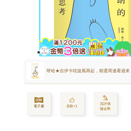
呀哈★吉伊卡哇旋風再起，精選周邊看過來
寫評價
電子書
喜歡+1
賺金幣