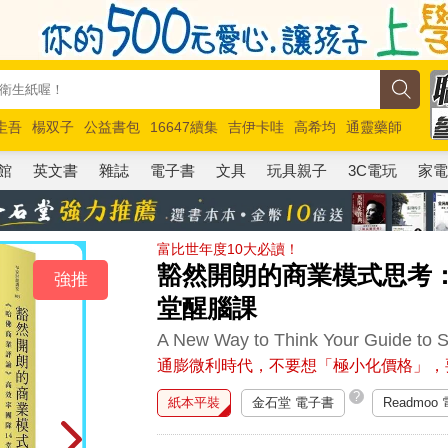
圭吾
楊双子
公益書包
16647續集
吉伊卡哇
高希均
通靈藥師
路邊攤新作
馬斯克
玩具總動員5
超慢跑
館
英文書
雜誌
電子書
文具
玩具親子
3C電玩
家
富比世年度10大必讀！
豁然開朗的商業模式思考：
強推
堂醒腦課
A New Way to Think Your Guide to 
通膨微利時代，不要想「極小化價格」，
?
紙本平裝
金石堂 電子書
Readmoo