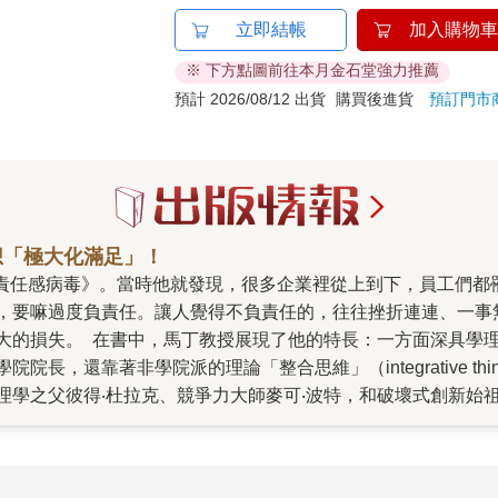
立即結帳
加入購物車
※ 下方點圖前往本月金石堂強力推薦
預計 2026/08/12 出貨
購買後進貨
預訂門市
想「極大化滿足」！
，要嘛過度負責任。讓人覺得不負責任的，往往挫折連連、一事
大的損失。 在書中，馬丁教授展現了他的特長：一方面深具學
靠著非學院派的理論「整合思維」（integrative thinkin
理學之父彼得‧杜拉克、競爭力大師麥可‧波特，和破壞式創新始
業評論》以及台灣《ＥＭＢＡ》雜誌上的專欄，長期受到讀者歡
第一時間就找了書稿來看。 果然，沒有讓人失望！這本書集結了他多年
一破解。 比方說，整本書開宗明義，就提醒企業不要搞錯了競爭