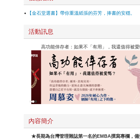
爭，例如Toyota是跟Honda競爭，波音是跟空中
爭等等，把焦點放在終端產品跟服務，你才能打動
【金石堂選書】帶你重溫紙張的芬芳，捧書的安穩。
當然很好，但其實更重要的，是打造出讓消費者「
他習慣、讓他不經思考就能信任的產品。所謂「忠
活動訊息
張瑞敏等大師級人物都具名大推這本書。因為類似
顧客擺在股東之前，才能真正創造股東價值」，聘
高功能倖存者：如果不「有用」，我還值得被愛嗎
內容簡介
★長期為台灣管理雜誌第一名的EMBA撰寫專欄，備