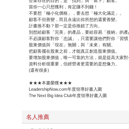
企業存在的目的，是「找到」與「留下」顧客。
當你一心只想獲利，肯定賺不到錢！
不要想「極小化價格」，要去想「極大化滿足」。
顧客不但善變，而且永遠比你所想的還要善變。
計畫推不動？那一定是你推錯了方向。
別想給顧客「完美」的產品，要給容易「接納」的產
不必讓顧客對你「忠誠」，只需要讓他們對你「習慣
股東價值與「現在」無關，與「未來」有關。
把顧客擺在股東之前，才能真正創造股東價值。
要增加股東價值，唯一可靠的方法，就是提高大家對
資料分析很重要，但經營者更需要的是想像力。
(還有很多)
★★★本書榮獲★★★
LeadershipNow.com年度領導好書入圍
The Next Big Idea Club年度領導好書入圍
名人推薦