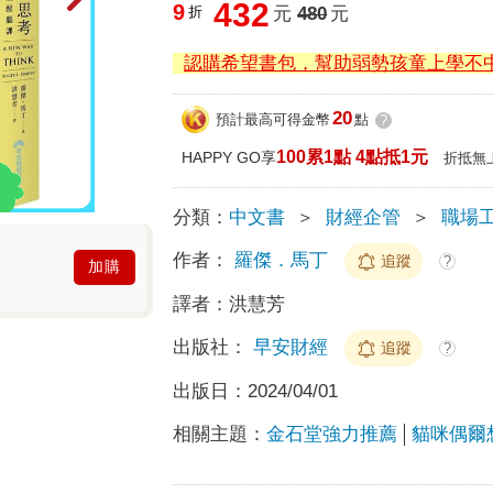
432
9
折
元
480
元
認購希望書包，幫助弱勢孩童上學不
20
預計最高可得金幣
點
?
100累1點 4點抵1元
HAPPY GO享
折抵無
分類：
中文書
＞
財經企管
＞
職場
作者：
羅傑．馬丁
追蹤
?
加購
譯者：
洪慧芳
出版社：
早安財經
追蹤
?
出版日：
2024/04/01
相關主題：
金石堂強力推薦
貓咪偶爾