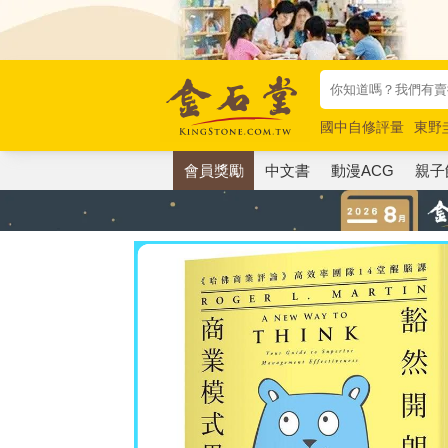
國中自修評量
東野
唯紅花綻放
奧德賽
會員獎勵
中文書
動漫ACG
親子