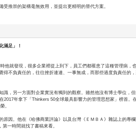
備受推崇的架構毫無效用，並提出更精明的替代方案。
化滿足」！
當時他就發現，很多企業裡從上到下，員工們都罹患了這種管理病，
覺得不負責任的，往往挫折連連、一事無成，而那些過度負責任的，
知識，另一方面對企業實況有獨到的觀察。雖然他沒有博士學位，但
king），在2017年拿下「Thinkers 50全球最具影響力的管理思想
殊榮。
的原因。他在《哈佛商業評論》以及台灣《ＥＭＢＡ》雜誌上的專欄
訊息時，第一時間就找了書稿來看。