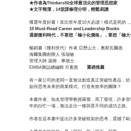
★作者為Thinkers50全球最頂尖的管理思想家
★文字簡潔，14堂課條理分明，輕鬆易讀
獲選年度好書！富比世年度10大必讀！模式是死的
10 Must-Read Career and Leadership Books
通膨微利時代，不要想「極小化價格」，要想「極大
暢銷書《獲利世代》作者 亞歷山大．奧斯瓦爾
海爾集團創辦人 張瑞敏
管理大師 湯姆．畢德士
EMBA雜誌總編輯 方素惠
重磅推薦
有一家公司的老闆一直無法創造真正突破性產品，於
如何思考未來的商業模式、打造有效率的團隊？
本書作者、知名管理學教授羅傑．馬丁發現，許多管
年的白忙一場，無法走出一條與眾不同的成功之路。
作者在這本書中提出許多突破框架的思考，震撼了歐