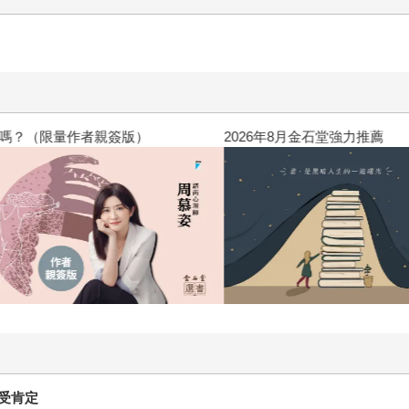
巴士在競爭。但是馬丁教授說，錯了，真正在競爭的是產品跟服務，是Ca
你的消費者。 還有，很多企業想盡辦法要打造出完美的、讓消
習慣」的產品。消費者「比你想像的更懶惰、更不喜歡思考、更
誠」的顧客，說穿了其實就是「習慣」你家產品或服務的顧客。
的醒腦金句，書中還有很多，例如面對通膨時代，他說「不要想
請員工「不要因為他們的經驗，而是看他們展現的態度」等等。
？（限量作者親簽版）
2026年8月金石堂強力推薦
受肯定