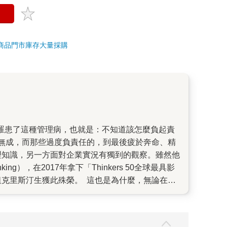
商品
門市庫存
大量採購
無成，而那些過度負責任的，到最後疲於奔命、精
理知識，另一方面對企業實況有獨到的觀察。雖然他
g），在2017年拿下「Thinkers 50全球最具影
祖克里斯汀生獲此殊榮。 這也是為什麼，無論在美
迎，於是當我們在國際版權清單上，看到這本《A
來陸續發表在《哈佛商業評論》上備受肯定的好文，共有
的對象。很多企業都誤以為，A公司是跟B公司競