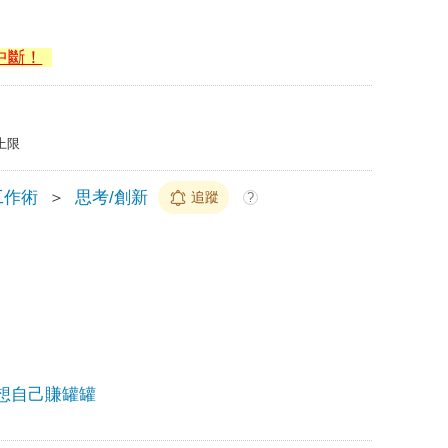
中斷！
上限
工作術
＞
思考/創新
追蹤
?
想自己賺罐罐