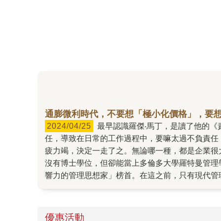
通膨微利時代，不要想「極小化價格」，要
2024/04/25
最早認識羅傑‧馬丁，是讀了他的《責任感病毒》。當時他就發現，很多企業裡從上到下，員工們都罹患了這種管理病，也就是：不知道該怎麼負起責
任，導致在日常的工作過程中，要嘛太過不負責任
疲力竭，決定一走了之。無論哪一種，都是企業很
沒有博士學位，但卻能當上多倫多大學羅特曼管理學院院長，還
響力的管理思想家」榜首。在這之前，只有現代管
國或亞洲馬丁都有廣大讀者的原因。他在《哈佛商
New Way to Think》的出版訊息時，
十四堂課，分別針對當前企業心中最大的痛點，一
優惠活動