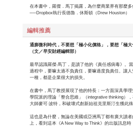
在本書中，羅傑．馬丁揭露，為什麼商業界有那麼多
──Dropbox執行長德魯．休斯頓（Drew Houston）
編輯推薦
通膨微利時代，不要想「極小化價格」，要想「極大
（文／早安財經編輯部）
最早認識羅傑‧馬丁，是讀了他的《責任感病毒》。
過程中，要嘛太過不負責任，要嘛過度負責任。讓人
一種，都是企業很大的損失。
在書中，馬丁教授展現了他的特長：一方面深具學理
學院派的理論「整合思維」（integrative thin
大師麥可‧波特，和破壞式創新始祖克里斯汀生獲此
這也是為什麼，無論在美國或亞洲馬丁都有廣大讀者
上，看到這本《A New Way to Think》的出版