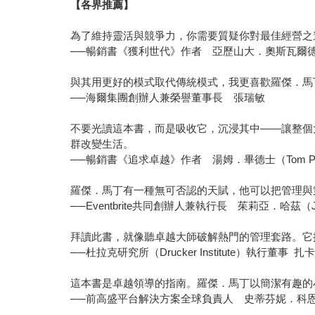
【各界推薦】
為了維持靈活與競爭力，你需要質疑你對最佳經營之
──暢銷書《獲利世代》作者 亞歷山大．奧斯瓦爾德（Alex
與其用更好的模式取代傳統模式，我更喜歡羅傑．馬
──海爾集團創辦人兼榮譽董事長 張瑞敏
不要光讀這本書，而是吸收它，沉浸其中——讓整個
群改變生活。
──暢銷書《追求卓越》作者 湯姆．畢德士（Tom Pet
羅傑．馬丁有一種無可否認的天賦，他可以把管理與
──Eventbrite共同創辦人兼執行長 茱莉亞．哈茲（Juli
拜讀此書，就像聽卓越大師破解熱門的管理套路。它
──杜拉克研究所（Drucker Institute）執行董事 扎卡
這本書是卓越領導的指南。羅傑．馬丁以簡潔有趣的
──前高盛平台解決方案全球負責人 史蒂芬妮．科恩（Ste