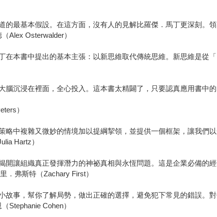
道的最基本假設。在這方面，沒有人的見解比羅傑．馬丁更深刻。領
 Osterwalder）
丁在本書中提出的基本主張：以新思維取代傳統思維。新思維是從「
大腦沉浸在裡面，全心投入。這本書太精闢了，只要認真應用書中的
ers）
策略中複雜又微妙的情境加以提綱挈領，並提供一個框架，讓我們以
a Hartz）
揭開讓組織真正發揮潛力的神祕真相與永恆問題。這是企業必備的經
里．弗斯特（Zachary First）
小故事，幫你了解局勢，做出正確的選擇，避免犯下常見的錯誤。對
phanie Cohen）