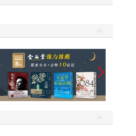
mry跟Accord在競爭，是B737跟A320在競
費者心動的產品，但馬丁說，如果可以提供完美產品
不喜歡新的刺激」，消費者想要的是讓他熟悉、讓
 難怪《獲利世代》的作者奧斯瓦爾德、海爾創辦人
極小化價格，要極大化滿足」，面對股東，「要把
有沒有一種很「豁然開朗」的FU？