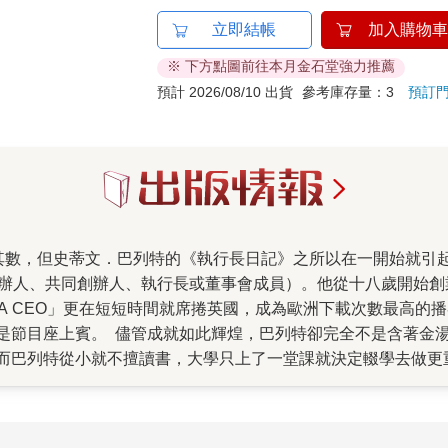
立即結帳
加入購物車
※ 下方點圖前往本月金石堂強力推薦
預計 2026/08/10 出貨
參考庫存量：3
預訂
人、共同創辦人、執行長或董事會成員）。他從十八歲開始創業，二十
ry Of A CEO」更在短短時間就席捲英國，成為歐洲下載次數
是節目座上賓。 儘管成就如此輝煌，巴列特卻完全不是含著金
而巴列特從小就不擅讀書，大學只上了一堂課就決定輟學去做更
知名企業家，史蒂文更讓大家覺得「他和我們是一樣的」。 賽
他在書中分享的法則，是他在快速成功（與不斷失敗）、以及與
要更加精進自我、確立人生定位或思考對自己來說何謂「成功」