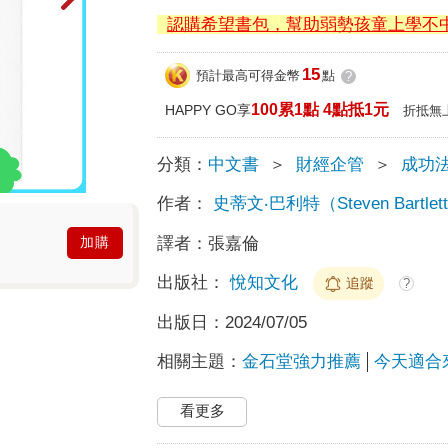
認購希望書包，幫助弱勢孩童上學不
15
預計最高可得金幣
點
?
100累1點 4點抵1元
HAPPY GO享
折抵無
分類：
中文書
＞
財經企管
＞
成功
作者：
史蒂文‧巴利特（Steven Bartlet
譯者：
張嘉倫
加購
出版社：
悅知文化
追蹤
?
出版日：
2024/07/05
相關主題：
金石堂強力推薦
今天適合
看更多