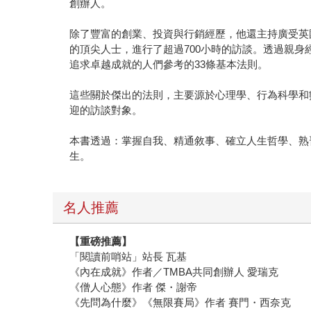
創辦人。
除了豐富的創業、投資與行銷經歷，他還主持廣受英國與
的頂尖人士，進行了超過700小時的訪談。透過親
追求卓越成就的人們參考的33條基本法則。
這些關於傑出的法則，主要源於心理學、行為科學和
迎的訪談對象。
本書透過：掌握自我、精通敘事、確立人生哲學、熟
生。
名人推薦
【重磅推薦】
「閱讀前哨站」站長 瓦基
《內在成就》作者／TMBA共同創辦人 愛瑞克
《僧人心態》作者 傑・謝帝
《先問為什麼》《無限賽局》作者 賽門・西奈克