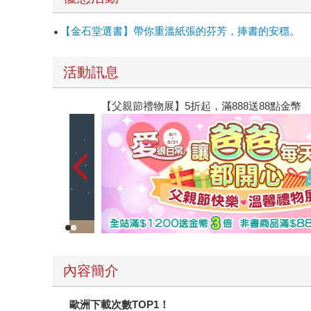
的黑暗與深刻的自我懷疑，巴列特可說是個自我激
為、以及如何為自己一遍遍地重寫人生故事等）；
【金石堂選書】帶你重溫紙張的芬芳，捧書的安穩。
只需表面上的小改變就能大大撼動消費者的感受；
代的閱讀者，光從書籍編排就可以知道巴列特深知
活動訊息
內文也穿插著金句、圖片與列點提示，最後會以再
的人生，有機會往自我定義的成功邁進。
【父親節禮物展】5折起，滿888送88點金幣
內容簡介
歐洲下載次數TOP1！