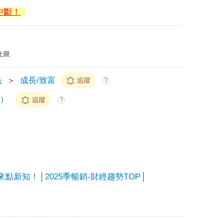
中斷！
上限
法
＞
成長/致富
追蹤
?
t）
追蹤
?
來點新知！
2025季暢銷-財經趨勢TOP