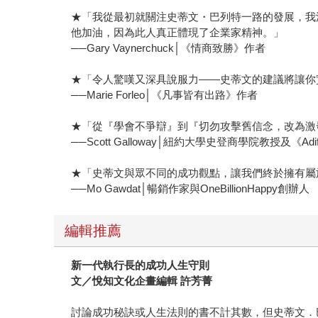
★「我從最初就關注史蒂文・巴列特一路的發展，我
他加油，因為此人真正體現了企業家精神。」
──Gary Vaynerchuck│《情商致勝》作者
★「令人驚嘆又深具說服力——史蒂文的建議將讓你
──Marie Forleo│《凡事皆有出路》作者
★「從『學會不爭辯』到『切勿攻擊舊信念，改為激
──Scott Galloway│紐約大學史登商學院教授及《Adi
★「史蒂文與眾不同的成功觀點，讓我們終於擁有屬
──Mo Gawdat│暢銷作家與OneBillionHappy創辦人
編輯推薦
新一代執行長的成功人生守則
文／悅知文化企畫編輯 許芳菁
討論成功秘訣或人生法則的書不計其數，但史蒂文．