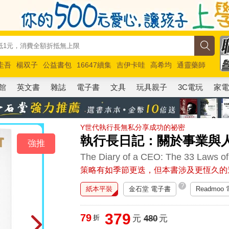
圭吾
楊双子
公益書包
16647續集
吉伊卡哇
高希均
通靈藥師
路邊攤新作
馬斯克
玩具總動員5
超慢跑
館
英文書
雜誌
電子書
文具
玩具親子
3C電玩
家
Y世代執行長無私分享成功的祕密
執行長日記：關於事業與人
強推
The Diary of a CEO: The 33 Laws of
策略有如季節更迭，但本書涉及更恆久的
?
紙本平裝
金石堂 電子書
Readmoo
379
79
折
元
480
元