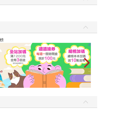
大家比較常聽到的習慣迴路、透過自我提問改變行
最擅長的行銷領域，如何透過「心理登月」技巧，
為「漠不關心最無利可圖」。 有趣的是，身為新時
排上，除了一開始的法則標題與五十字篇章概要，
但能幫助讀者在工作上有所進展，更能重新盤點自己
讀懂全球首富極