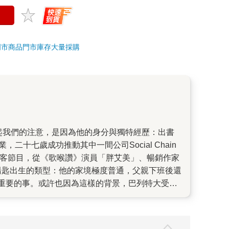
門市商品
門市庫存
大量採購
七歲成功推動其中一間公司Social Chain
最高的播客節目，從《歌喉讚》演員「胖艾美」、暢銷作家
湯匙出生的類型：他的家境極度普通，父親下班後還
重要的事。或許也因為這樣的背景，巴列特大受英
門．西奈克在推薦本書時說到：「新一代執行長逐漸
眾多人士訪談中淬鍊出的人生指南，但卻不只是針
的人來說，或許同樣適用。 因為曾經走過一無所有