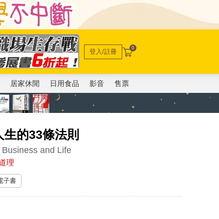
0
登入/註冊
電
居家休閒
日用食品
影音
售票
生的33條法則
 Business and Life
道理
 電子書