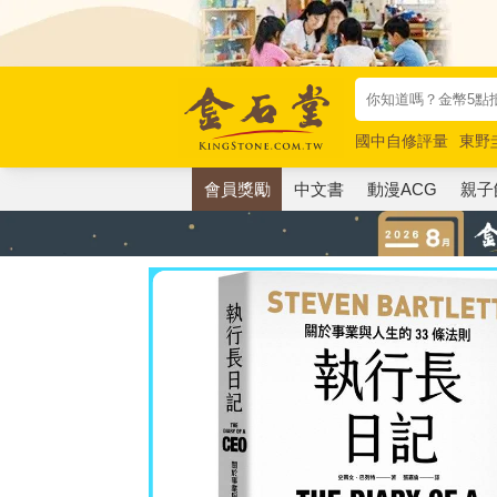
國中自修評量
東野
唯紅花綻放
奧德賽
會員獎勵
中文書
動漫ACG
親子