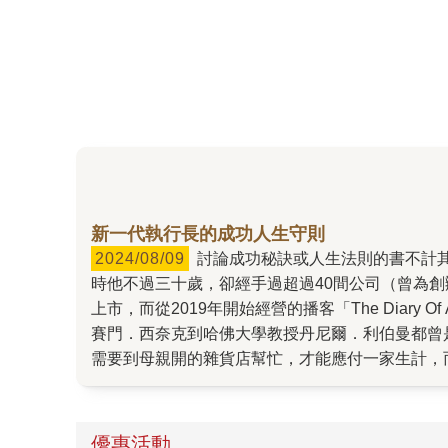
新一代執行長的成功人生守則
2024/08/09
討論成功秘訣或人生法則的書不計其數，但史蒂文．巴列特的《執行長日記》之所以在一開始就引起我們的注意，是因為他的身分與獨特經歷：出書
時他不過三十歲，卻經手過超過40間公司（曾為創辦
上市，而從2019年開始經營的播客「The Dia
賽門．西奈克到哈佛大學教授丹尼爾．利伯曼都曾
需要到母親開的雜貨店幫忙，才能應付一家生計，
國年輕人歡迎——因為比起名校教授或高高在上的
接管商業世界。」而巴列特正是這一行列的先鋒。
對想要在事業上獲得成功的人——我認為，對於想
優惠活動