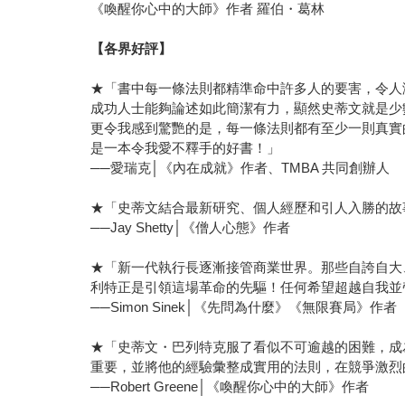
《喚醒你心中的大師》作者 羅伯・葛林
【各界好評】
★「書中每一條法則都精準命中許多人的要害，令人
成功人士能夠論述如此簡潔有力，顯然史蒂文就是少
更令我感到驚艷的是，每一條法則都有至少一則真實
是一本令我愛不釋手的好書！」
──愛瑞克│《內在成就》作者、TMBA 共同創辦人
★「史蒂文結合最新研究、個人經歷和引人入勝的故
──Jay Shetty│《僧人心態》作者
★「新一代執行長逐漸接管商業世界。那些自誇自大
利特正是引領這場革命的先驅！任何希望超越自我並
──Simon Sinek│《先問為什麼》《無限賽局》作者
★「史蒂文・巴列特克服了看似不可逾越的困難，成
重要，並將他的經驗彙整成實用的法則，在競爭激烈
──Robert Greene│《喚醒你心中的大師》作者