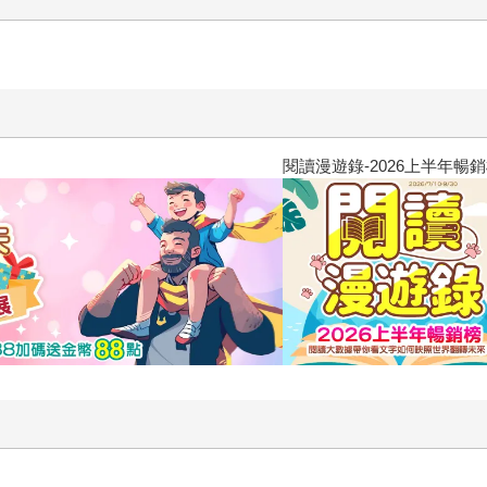
勵的大師，書中分享了許多他用來鼓舞與改變自己的方法（包含
而針對自己的成就，他也開誠布公地分享了許多心法：比如在他
他又如何提醒同事們不論被喜歡或被討厭，要激起人的反應，因
「文字太長很難吸收」的困擾。除了用字與舉例淺白好懂，在編
一次的法則重點回顧與相關的勵志金句作為小結。 希望本書不
閱讀漫遊錄-2026上半年暢銷榜