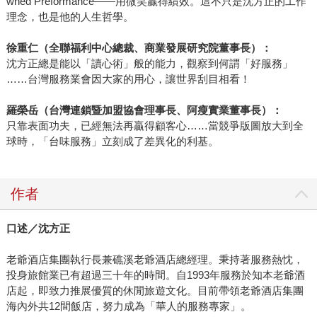
wned Preformance——用微笑贏得績效。這不只是沈方正的工作
理念，也是他的人生哲學。
徐重仁（全聯福利中心總裁、商業發展研究院董事長）：
沈方正總是能以「讀心術」般的能力，觀察到何謂「好服務」
……台灣服務業會因大家的用心，讓世界刮目相看！
羅榮岳（台灣連鎖暨加盟協會理事長、阿瘦實業董事長）：
只靠表面功夫，已經無法再贏得顧客心……當競爭版圖放大到全
球時，「台味服務」立刻成了差異化的利基。
作者
口述／沈方正
老爺酒店集團執行長兼礁溪老爺酒店總經理。秉持著服務熱忱，
投身旅館業已有超過三十年的時間。自1993年服務於知本老爺酒
店起，即致力推展優質的休閒旅遊文化。目前帶領老爺酒店集團
海內外共12間飯店，努力成為「華人的服務專家」。