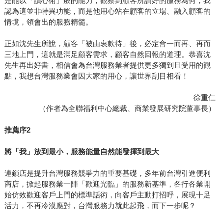
是能以「讀心術」般的能力，觀察到顧客所謂好的服務為何，我
認為這並非特異功能，而是他用心站在顧客的立場、融入顧客的
情境，領會出的服務精髓。
正如沈先生所說，顧客「被由衷款待」後，必定會一而再、再而
三地上門，這就是滿足顧客需求，顧客自然回報的道理。恭喜沈
先生再出好書，相信會為台灣服務業者提供更多獨到且受用的觀
點，我想台灣服務業會因大家的用心，讓世界刮目相看！
徐重仁
（作者為全聯福利中心總裁、商業發展研究院董事長）
推薦序
2
將「我」放到最小，服務能量自然能發揮到最大
連鎖店是提升台灣服務競爭力的重要基礎，多年前台灣引進便利
商店，掀起服務業一陣「歡迎光臨」的服務新基準，各行各業開
始仿效歡迎客戶上門的標準話術，向客戶主動打招呼，展現十足
活力，不再冷漠應對，台灣服務力就此起飛，而下一步呢？