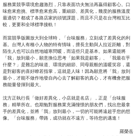
服務業競爭環境愈趨激烈，只靠表面功夫無法再贏得顧客心。口
味愈來愈挑、標準愈來愈高，重細節、差異化，幾度的服務溫度
最適切？都成了各路店家的頭號課題，而且不只是在台灣相互比
較，更要和全球標準接軌！
而當競爭版圖放大到全球時，「台味服務」立刻成了差異化的利
基。台灣人有種小人物的特有情味，擅長主動與人拉近距離，對
陌生人也可以自然地噓寒問暖，而這些只是基本。如果還能將
「我」放到最小，願意換位思考「如果我是顧客」、「我最在乎
什麼？」是難忘的味道、環境的細節、同母親般的溫暖笑容，還
是對顧客的喜好瞭若指掌，這就是人味！因為願意將「我」放到
最小，才能不做作地發自內心去了解顧客的真心，才有機會把服
務能量發揮到最大。
沈方正執行長「做好差異化，小店就是名店」，正是「台味服
務」精華所在。也期勉對服務業充滿憧憬的朋友們，找出您最拿
手的差異化，並將「我」放到最小，一切的可能將遠超乎您的想
像。「台味服務」帶路，成功就在不遠方，等待您的邁進！
羅榮岳