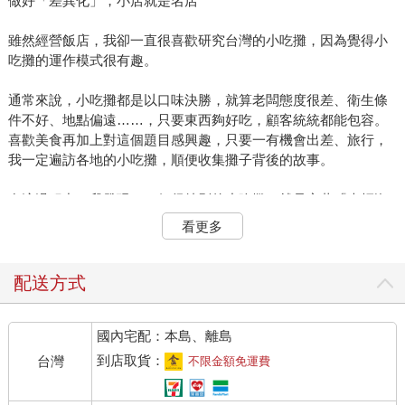
做好「差異化」，小店就是名店
雖然經營飯店，我卻一直很喜歡研究台灣的小吃攤，因為覺得小
吃攤的運作模式很有趣。
通常來說，小吃攤都是以口味決勝，就算老闆態度很差、衛生條
件不好、地點偏遠……，只要東西夠好吃，顧客統統都能包容。
喜歡美食再加上對這個題目感興趣，只要一有機會出差、旅行，
我一定遍訪各地的小吃攤，順便收集攤子背後的故事。
在這過程中，我發現了一個很特別的小吃攤，就是宜蘭「光輝海
鮮料理」。剛開始去，只覺得菜餚好吃，但是隨著去的次數愈來
看更多
愈多，愈覺得它和一般的小吃攤不同。
首先，從外觀看，路邊簡單擺上幾張桌子，一個海產櫃，配上昏
配送方式
黃燈光，標準台灣小吃店的長相。但坐下來之後，它使用的餐
具、器皿、筷架，都稱得上是好餐廳的等級，顯示老闆對飲食的
國內宅配：本島、離島
品味和美觀，相當講究。
到店取貨：
台灣
不限金額免運費
不只如此，連擺盤的裝飾、菜色的呈現，也有幾分大飯店的風
格，用手機拍照時，效果格外震撼，一點都不像坐在路邊吃飯。