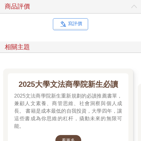
的成本，就能帶給顧客截然不同的感受。
商品評價
像一般小吃攤愛用美耐皿或拋棄式餐具，光輝海鮮料理卻使用瓷
盤、瓷碗。初期看來當然比較貴，不過長期使用下來，計算平均
寫評價
成本未必真有那麼大的差距。
其他如研發獨門菜色、連沾醬都用新鮮果汁手工製作，透過型塑
相關主題
每一個環節的「不同」，老闆同時也在對顧客傳遞自己的個性、
主張和價值—就算做的是小本生意，我的產品、服務一樣有不可
取代的鑑別度。
我常常說，在服務業工作，不但要讓客人滿意，自己也要做得快
2025大學文法商學院新生必讀
樂。相信正因為每個動作都藏著自己的理念，做的是想做的事，
我從來沒有見過老闆手忙腳亂，他永遠是氣定神閒、一派從容，
2025文法商學院新生重新規劃的必讀推薦書單，
好像待會是準備去讀書，不是炒菜。很多做服務的人，即使收入
兼顧人文素養、商管思維、社會洞察與個人成
不錯，臉上卻掛著滿滿的愁苦和滄桑，這樣，顧客又怎麼能打從
長。 書籍是成本最低的自我投資，大學四年，讓
心底高興地享受你的服務呢？
這些書成為你思維的杠杆，撬動未來的無限可
能。
再傳奇的餐飲品牌諸如鼎泰豐，最初也是從小店起家。撇開大小
不談，把重視品質、細緻服務、特色營造這些元素抽取出來，路
邊小吃和一流餐飲品牌的成功之道，兩者是殊途同歸，相互共
看更多