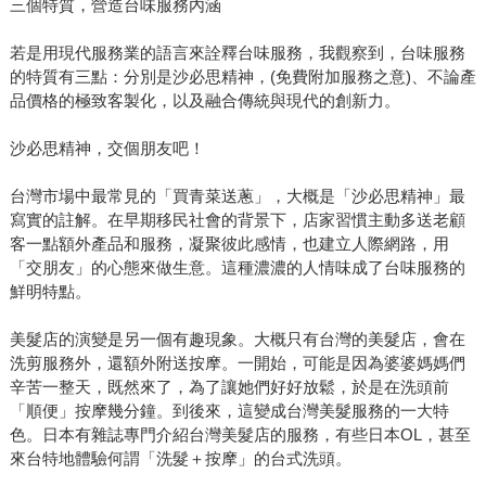
三個特質，營造台味服務內涵
若是用現代服務業的語言來詮釋台味服務，我觀察到，台味服務
的特質有三點：分別是沙必思精神，(免費附加服務之意)、不論產
品價格的極致客製化，以及融合傳統與現代的創新力。
沙必思精神，交個朋友吧！
台灣市場中最常見的「買青菜送蔥」，大概是「沙必思精神」最
寫實的註解。在早期移民社會的背景下，店家習慣主動多送老顧
客一點額外產品和服務，凝聚彼此感情，也建立人際網路，用
「交朋友」的心態來做生意。這種濃濃的人情味成了台味服務的
鮮明特點。
美髮店的演變是另一個有趣現象。大概只有台灣的美髮店，會在
洗剪服務外，還額外附送按摩。一開始，可能是因為婆婆媽媽們
辛苦一整天，既然來了，為了讓她們好好放鬆，於是在洗頭前
「順便」按摩幾分鐘。到後來，這變成台灣美髮服務的一大特
色。日本有雜誌專門介紹台灣美髮店的服務，有些日本OL，甚至
來台特地體驗何謂「洗髮＋按摩」的台式洗頭。