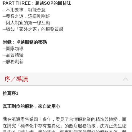
PART THREE
：超越
SOP
的回甘味
─不用要求，就能合意
─養客之道，這樣剛剛好
─因人制宜的第一線互動
─猶如「家外之家」的服務質感
附錄：卓越服務的密碼
─團隊領導
─品質體驗
─服務創新
序／導讀
推薦序
1
真正到位的服務，來自於用心
我在流通零售業四十多年，看見了台灣服務業的精進與轉變，而
在講究「標準化中存有差異化」的飯店服務領域，沈方正先生總