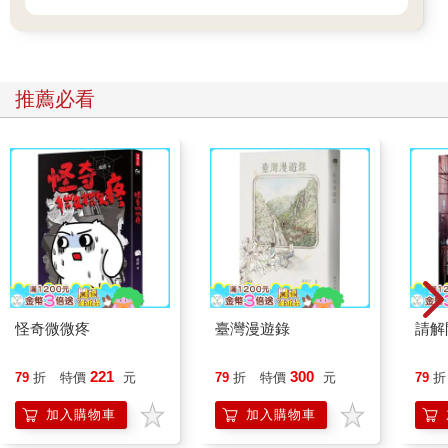
老闆羅宗銘正低頭忙著處理食材，他做菜的神情平和優雅，動作
卻極為迅速俐落。一邊說話，手上的刀工沒停過，兩三下將砧板
上的肥美軟絲片成薄薄的長條，再兩三下就捲成一朵維妙維肖的
推薦必看
白玫瑰。
他是唯一的廚師，另外加上一個外場幫手，僅僅兩人，打理起這
營收算來「頗為驚人」的攤位。「冬天大概一個晚上可以做八到
十桌，夏天都十桌以上，」羅宗銘估計。而且，平均一個人的消
費額約在新台幣五百元左右。
座位就在路邊，夏天沒有冷氣，碰到下雨，還得把鐵皮屋頂上的
塑膠布拉下，才能阻擋雨水。但是這裡的點菜模式，卻是最流行
的「無菜單料理」。客人只要決定食材、預算，一道道佳餚自然
送上桌。重點是，務必得事先訂位，臨時起意跑來光顧，可不一
怪奇微微疼
臺灣漫遊錄
請解
定有位子。
221
300
79
折
特價
元
79
折
特價
元
79
折
說時遲，那時快。一排小卷整整齊齊地像是閱兵般排在盤面上出
現。小卷料理一般多用川燙，但這裡卻是乾燜，把美味鎖住，營
加入購物車
加入購物車
養也不流失。碩大的紅喉則烤成金黃色，大老遠就香味四溢。羅