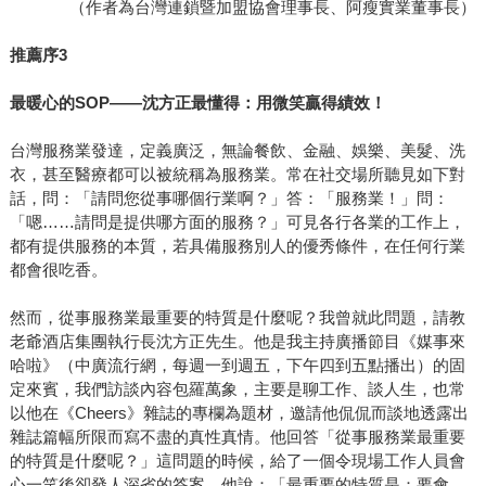
（作者為台灣連鎖暨加盟協會理事長、阿瘦實業董事長）
推薦序
3
最暖心的
SOP——
沈方正最懂得：用微笑贏得績效！
台灣服務業發達，定義廣泛，無論餐飲、金融、娛樂、美髮、洗
衣，甚至醫療都可以被統稱為服務業。常在社交場所聽見如下對
話，問：「請問您從事哪個行業啊？」答：「服務業！」問：
「嗯……請問是提供哪方面的服務？」可見各行各業的工作上，
都有提供服務的本質，若具備服務別人的優秀條件，在任何行業
都會很吃香。
然而，從事服務業最重要的特質是什麼呢？我曾就此問題，請教
老爺酒店集團執行長沈方正先生。他是我主持廣播節目《媒事來
哈啦》（中廣流行網，每週一到週五，下午四到五點播出）的固
定來賓，我們訪談內容包羅萬象，主要是聊工作、談人生，也常
以他在《Cheers》雜誌的專欄為題材，邀請他侃侃而談地透露出
雜誌篇幅所限而寫不盡的真性真情。他回答「從事服務業最重要
的特質是什麼呢？」這問題的時候，給了一個令現場工作人員會
心一笑後卻發人深省的答案，他說：「最重要的特質是：要會