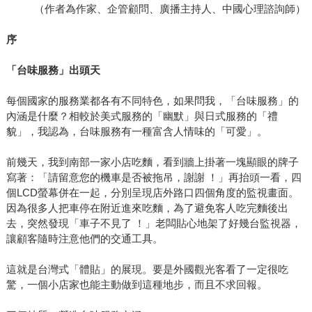
（作者為作家、企管顧問、廣播主持人、中國心理諮詢師）
序
「台味服務」出頭天
每個國家的服務業都各有不同特色，如果問我，「台味服務」的
內涵是什麼？相較於美式服務的「幽默」與日式服務的「禮
貌」，我認為，台味服務有一種富含人情味的「可愛」。
前幾天，我到南部一家小店吃麵，看到牆上掛著一塊顯眼的牌子
寫著：「請留意您的機車是否被拖吊，謝謝 ！」再抬頭一看，四
個LCD螢幕併在一起，分別呈現店外路口四個角度的監視畫面。
因為很多人把車停在附近進來吃麵，為了避免客人吃完麵後出
去，突然發現「車子不見了 ！」老闆貼心地架了好幾台監視器，
讓顧客隨時注意他們的交通工具。
這就是台灣式「體貼」的展現。要是外國觀光客看了一定很吃
驚，一個小店家也能主動做到這種地步，而且不求回報。