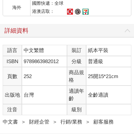
國際快遞：全球
不管是食材設計、烹調到沾醬的搭配，每個細節都可以看出是老
海外
闆深入研究後的結果，更不用說端上桌的，一定是當天剛撈上岸
港澳店取：
的新鮮漁獲。
詳細資料
老實說，只要做到「俗擱大碗」，就算不做那些額外的投入，大
部份小吃攤一樣能經營下去。所以普遍來說，老闆或多或少有種
「將就」心態，盤子髒一點、上菜隨便一點，只要不太離譜，東
語言
中文繁體
裝訂
紙本平裝
西好吃、客人能接受就好。這當然不能說是個大錯，然而也因為
如此，對我們這樣的老饕來說，一旦有機會遇到一個不一樣的小
ISBN
9789863982012
分級
普通級
吃攤，有過一次不一樣的體驗，真的非常難忘。甚至一段時間沒
去，就忍不住開始想念。
商品規
頁數
252
25開15*21cm
格
大家都知道服務要差異化才會有特色，光輝海鮮料理的例子正說
明了：再小的店，也能創造差異化，變成顧客心中的「名店」。
適讀年
出版地
台灣
全齡適讀
齡
從美國心理學家馬斯洛（Abraham H. Maslow）的人類需求理論
注音
級別
來看，第一層是生理需求，對小吃店來說，就是基本的讓客人吃
飽、保持食物衛生和美味；往上走則進階到安全、社交和尊重需
中文書
＞
財經企管
＞
行銷/業務
＞
顧客服務
求這些心理和氛圍的層面。以今天的社會發展來說，我認為小吃
攤也應該開始往上進化，而且因為規模小，反而不見得需要很高