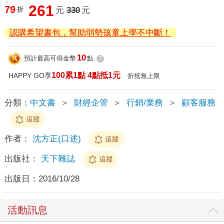
261
79
折
元
330
元
認購希望書包，幫助弱勢孩童上學不中斷！
10
預計最高可得金幣
點
?
100累1點 4點抵1元
HAPPY GO享
折抵無上限
分類：
中文書
＞
財經企管
＞
行銷/業務
＞
顧客服務
追蹤
作者：
沈方正(口述)
追蹤
出版社：
天下雜誌
追蹤
出版日：
2016/10/28
活動訊息