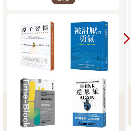
通。
事實上，憑著口碑相傳，客源對光輝海鮮料理完全不是問題，老
闆有充分條件擴張，把小店變成大店，甚至從路邊攤升級成高檔
店面。只是他也不希望因此犧牲工作和生活兩端的品質，專心想
把老主顧服務好，才一直維持現在的規模。
總結起來，如果有所謂的「台灣米其林」，我想我會給它兩顆
星，畢竟，它沒有店面，沒有自己的化妝室，得走到很遠的地方
使用公共設施，這為它在用餐體驗和滿足需求上扣了點分數。不
過，要是純從「小吃界的米其林」來評價，和台灣眾多路邊攤美
食同台較勁，拿三顆星，它絕對當之無愧！
台味服務小吃攤老闆
羅宗銘：收服客人胃與心的路邊大廚
光輝海鮮料理藏在宜蘭蘇澳南天宮後方的一條小巷子裡。短短不
到一百公尺，左鄰右舍都是滷肉飯、肉羹湯之類的尋常小吃攤，
若不是行家帶路，根本不會特別注意到這裡。不過，這天才傍晚
五點，店門口四張桌子已陸續有客人坐定，天還沒黑，人聲便鼎
沸起來，馬上見證了老闆的高人氣和熟客的愛戴。