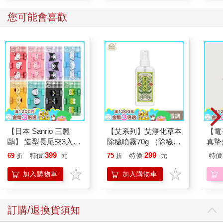
宗銘連沾醬都很講究，烤魚使用的醬汁是自己用檸檬榨汁製作，
「比較健康，」他說。
您可能會喜歡
將近二十年下來，客人沒有菜單，羅宗銘也沒有食譜，所有料理
要訣全記在他的腦袋裡。因為每一道招牌菜，都是他從客人的好
惡反應和回饋中，逐漸摸索出來。「學無止境，」羅宗銘這麼
說。直到現在，他仍然常常去找宜蘭礁溪老爺酒店的日式料理主
廚取經討教，思考菜色變化。
嚴格來說，吃頓飯要花上五百塊並不便宜，但羅宗銘的客人幾乎
沒有對他抱怨過價格，理由很簡單，他用的都是「好料」，換到
其他餐廳，價格只會貴上好幾成。從食材採購到成品，羅宗銘都
【日本 Sanrio 三麗
【艾系列】艾淨化草本
【電
一手包辦，除了降低轉手成本，他只選用當天現撈魚獲，更是從
鷗】 造型長尾夾3入組
除穢噴霧70g （除穢/
真摯
源頭實踐對新鮮度和品質的堅持。
(8款可選) 凱蒂貓 Hello
平安/淨化/艾草/芙蓉/
員帶
399
299
69
折
特價
元
75
折
特價
元
特價
Kitty 庫洛米 布丁狗 酷
抹草） 此為單瓶賣場
～(第
因為生意好，這幾年，愈來愈多老客人催促他「開個店吧」，但
企鵝
另有多瓶組優惠賣場
加入購物車
加入購物車
羅宗銘還是覺得先「慢慢看」，就算開，規模也不超過十桌。一
方面，他擔心優質漁獲量供應不足；另方面，也是缺乏能幹的幫
手。
訂購/退換貨須知
問他：怎麼不收個徒弟傳藝？「沒有年輕人要學，總是做一、兩