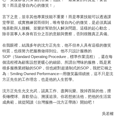
笑！而且是發自內心的微笑！」
言下之意，並非其他專業技能不重要！而是專業技能可以透過課
堂學習、或實務練習而得到，唯有發自內心的微笑，是必須真誠
地喜歡與人接觸、並樂於幫助別人解決問題。這樣的起心動念，
除非當事人本身有百分之百的意願與覺察，否則很難真正具備。
在我眼裡，結識多年的沈方正先生，他不但本人具有這樣的微笑
特質，也很努力把服務做得到位。他不只設計服務的
SOP（Standard Operating Procedure，標準作業流程），還在每
個流程裡為顧客設想更暖心的細節。所謂台灣味的服務，既是累
積多服務業經驗的SOP，但也絕對超過制式的SOP，我把它稱之
為：Smiling Owned Performance—用微笑贏得績效，這不只是沈
方正先生的工作理念，也是他的人生哲學。
沈方正先生允文允武，認真工作、盡興玩樂。脫掉西裝的他，擅
長橄欖球、喜歡登山、溯溪追浪。你若想效法他，把他的生活當
成典範，就從閱讀《台灣服務—沈方正帶路》開始吧！
吳若權