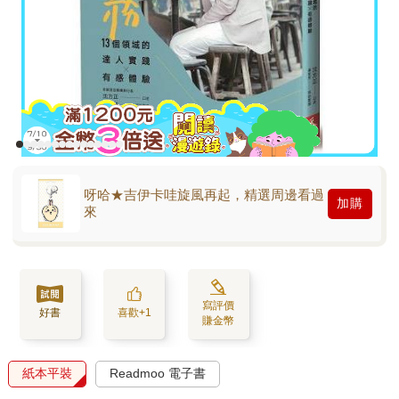
呀哈★吉伊卡哇旋風再起，精選周邊看過
加購
來
寫評價
好書
喜歡+1
賺金幣
紙本平裝
Readmoo 電子書