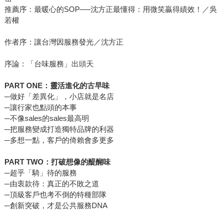
推薦序：最暖心的SOP──沈方正最懂得：用微笑贏得績效！／吳
若權
作者序：讓台灣因服務發光／沈方正
序論：「台味服務」出頭天
PART ONE
：靈活進化的古早味
─做好「差異化」，小店就是名店
─讓行家也點頭的本事
─不像sales的sales最高明
─把服務變成打造獨特品牌的利器
─多想一點，客戶的倚賴會多更多
PART TWO
：打破想像的醍醐味
─超乎「騎」待的服務
─由衷款待：真正的不敗之道
─頂級客戶也考不倒的特種部隊
─創新突破，才是公共服務DNA