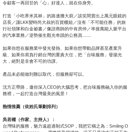
令顧客一再回甘的「心」好達人，就在你身旁。
打造「小吃界米其林」的路邊攤大廚／談笑間賣出上萬元眼鏡的
店長／讓LKK變時尚大叔的百貨櫃姐／沒有「不可能任務」的旅
行社領隊和白金祕書／像諮商師的中肯房仲／串接萬能人脈平台
的汽車業務／逆勢催生觀光奇蹟的公務員……
如果你想在服務業中發光發熱、如果你想帶動品牌甚至產業升
級、如果你肩負行銷台灣的重責大任，把「台味服務」發揚光
大，絕對是非會不可的功課。
產品未必能做到難以取代，但服務卻可以。
沈方正帶路，邀你深入CEO的大腦思考，把台味服務融入你的服
務裡，一起打造台灣最美的風景！
熱情推薦（依姓氏筆劃排列）
吳若權（作家、主持人）：
台灣味的服務，魅力遠超過制式SOP，我把它稱之為：Smiling O