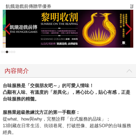
飢餓遊戲前傳贈早優券
讀
內容簡介
台味服務是「交個朋友吧～」的可愛人情味！
凸顯有人味、有溫度的「差異化」，將心比心，貼心有感，正是
台味服務的精髓。
服務業超級教練沈方正的第一手觀察：
從what、how與why，完整詮釋「台式服務的品味」；
13則藏在日常生活、街頭巷尾、打破想像、超越SOP的台味服務
經典。