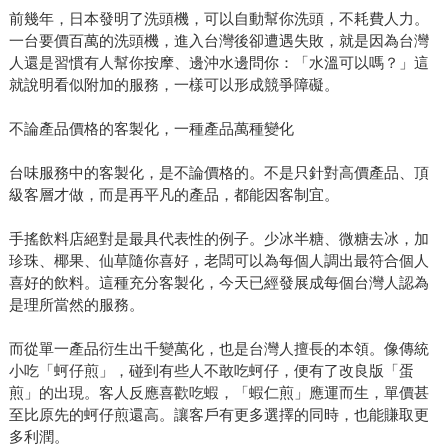
前幾年，日本發明了洗頭機，可以自動幫你洗頭，不耗費人力。
一台要價百萬的洗頭機，進入台灣後卻遭遇失敗，就是因為台灣
人還是習慣有人幫你按摩、邊沖水邊問你：「水溫可以嗎？」這
就說明看似附加的服務，一樣可以形成競爭障礙。
不論產品價格的客製化，一種產品萬種變化
台味服務中的客製化，是不論價格的。不是只針對高價產品、頂
級客層才做，而是再平凡的產品，都能因客制宜。
手搖飲料店絕對是最具代表性的例子。少冰半糖、微糖去冰，加
珍珠、椰果、仙草隨你喜好，老闆可以為每個人調出最符合個人
喜好的飲料。這種充分客製化，今天已經發展成每個台灣人認為
是理所當然的服務。
而從單一產品衍生出千變萬化，也是台灣人擅長的本領。像傳統
小吃「蚵仔煎」，碰到有些人不敢吃蚵仔，便有了改良版「蛋
煎」的出現。客人反應喜歡吃蝦，「蝦仁煎」應運而生，單價甚
至比原先的蚵仔煎還高。讓客戶有更多選擇的同時，也能賺取更
多利潤。