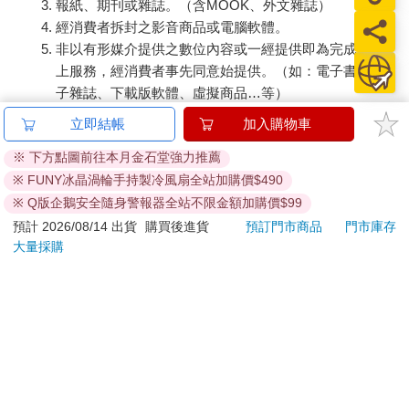
報紙、期刊或雜誌。（含MOOK、外文雜誌）
判斷，也稱得上講究。然而，四季眼鏡最厲害的一點，是可以讓
經消費者拆封之影音商品或電腦軟體。
我這個內行人照樣對他們的服務感到滿意和服氣。
非以有形媒介提供之數位內容或一經提供即為完成之線
第一次去，一開始我有點納悶，因為賣的都是高級精品眼鏡，但
上服務，經消費者事先同意始提供。（如：電子書、電
團隊卻非常年輕。不過，我的疑慮很快就被化解掉：第一，他們
子雜誌、下載版軟體、虛擬商品…等）
每個人對眼鏡和眼睛的知識，從對話中就讓我感到非常專業；第
已拆封之個人衛生用品。（如：內衣褲、刮鬍刀、除毛
立即結帳
加入購物車
二，不但整個服務過程都以「我的需求」為中心，而且他們可以
刀…等）
給出讓我改變本來想法、甚至覺得驚喜的建議。
※ 下方點圖前往本月金石堂強力推薦
若非上列種類商品，均享有到貨7天的猶豫期（含例假
※ FUNY冰晶渦輪手持製冷風扇全站加購價$490
日）。
像我是對眼鏡極有主見的人，通常去眼鏡店，都是目標明確地指
辦理退換貨時，商品（組合商品恕無法接受單獨退貨）必須
※ Q版企鵝安全隨身警報器全站不限金額加購價$99
明想要什麼產品，很難被呼攏，更不喜歡被強迫推銷。但每次去
是您收到商品時的原始狀態（包含商品本體、配件、贈品、
預計 2026/08/14 出貨
購買後進貨
預訂門市商品
門市庫存
四季眼鏡，我都覺得非常愉快跟「好玩」。有時候我一個人去，
保證書、所有附隨資料文件及原廠內外包裝…等），請勿直
大量採購
店裡三個人圍著我服務，他們會從我使用眼鏡的現況，釐清我可
接使用原廠包裝寄送，或於原廠包裝上黏貼紙張或書寫文
能的需要，然後各自找出各式各樣的眼鏡讓我試戴、感受，再一
字。
副副仔細解說給我聽，往往眼前立刻擺滿幾十副眼鏡，十分壯
觀。而最重要的是，即使當下不買，我也不會感到尷尬或有壓
退回商品若無法回復原狀，將請您負擔回復原狀所需費用，
力。
嚴重時將影響您的退貨權益。
後來發生一個小故事，尤其讓我印象深刻。有一次，我在一本國
外流行雜誌上，看見模特兒的眼鏡非常漂亮，就帶著這本雜誌去