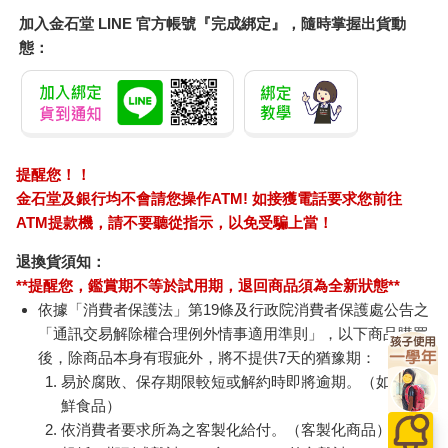
個月就不做了，」羅宗銘感慨地說。比起廚房工的辛苦活，到便
加入金石堂 LINE 官方帳號『完成綁定』，隨時掌握出貨動
利商店打工似乎對年輕人更有吸引力。
態：
所幸他並不急。「賺多用多，賺少用少，有多少實力做多少
事。」三句話道出羅宗銘一以貫之的樂天哲學。只要做得高興、
客人開心，小攤子也沒什麼不好，因為，只要「樂在工作就不
累。」
讓行家也點頭的本事
提醒您！！
金石堂及銀行均不會請您操作ATM! 如接獲電話要求您前往
台灣人近視的比例之高，在世界上可說是名列前茅，所以很多人
ATM提款機，請不要聽從指示，以免受騙上當！
從小就有配戴眼鏡的經驗，我也不例外。小學五年級開始，我就
離不開眼鏡，從此長年與它為伍，從年輕時戴近視眼鏡、隱形眼
退換貨須知：
鏡，到近幾年換成多焦點鏡片，幾十年經驗下來，讓我對眼鏡累
**提醒您，鑑賞期不等於試用期，退回商品須為全新狀態**
積出不少了解，也頗有自己的見解。後來我養成一個習慣，就是
依據「消費者保護法」第19條及行政院消費者保護處公告之
出國去買眼鏡。在美國、日本我都買過，回到台灣後再配鏡片。
「通訊交易解除權合理例外情事適用準則」，以下商品購買
後，除商品本身有瑕疵外，將不提供7天的猶豫期：
這個做法持續了很多年，一直到有一天，我不小心走進「四季眼
易於腐敗、保存期限較短或解約時即將逾期。（如：生
鏡」，接下來就成了他們的常客，再也沒有換過。
鮮食品）
依消費者要求所為之客製化給付。（客製化商品）
對眼鏡，我算是個行家，除了擁有幾十副眼鏡，對眼鏡的涉獵和