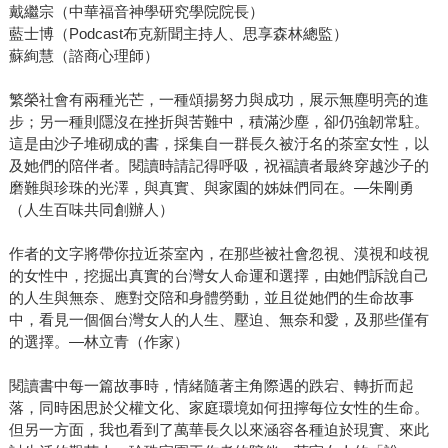
戴繼宗（中華福音神學研究學院院長）
藍士博（Podcast布克新聞主持人、思享森林總監）
蘇絢慧（諮商心理師）
繁榮社會有兩種光芒，一種頌揚努力與成功，展示無塵明亮的進
步；另一種則隱沒在挫折與苦難中，積滿沙塵，卻仍強韌常駐。
這是由沙子堆砌成的書，採集自一群長久被汙名的茶室女性，以
及她們的陪伴者。閱讀時請記得呼吸，祝福讀者最終穿越沙子的
磨難與珍珠的光澤，與真實、與家園的姊妹們同在。—朱剛勇
（人生百味共同創辦人）
作者的文字將帶你拉近茶室內，在那些被社會忽視、漠視和歧視
的女性中，挖掘出真實的台灣女人命運和選擇，由她們訴說自己
的人生與無奈、應對交陪和身體勞動，並且從她們的生命故事
中，看見一個個台灣女人的人生、壓迫、無奈和愛，及那些僅有
的選擇。—林立青（作家）
閱讀書中每一篇故事時，情緒隨著主角際遇的跌宕、轉折而起
落，同時困思於父權文化、家庭環境如何扭擰每位女性的生命。
但另一方面，我也看到了萬華長久以來涵容各種迫於現實、來此