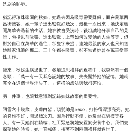
洗刷的恥辱。
猶記得珍珠家園的秋姊，她過去因為吸毒需要賺錢，而在萬華西
昌街接客。她一輩子進出監獄好幾次，最後一次出來，她決定離
開萬華去過新的生活。她在教會受洗時，很坦誠地分享自己的見
證，包括以前吸毒、進出監獄，上帝如何改變她的人生等等，但
對於自己在萬華的過往，卻隻字未提，連她最親的家人也只知道
她離家流浪的那二、三十年都在吸毒，卻不知道她曾在萬華從事
性工作。
後來，秋姊生病過世了。參加追思禮拜的過程中，我突然有一個
念頭：「萬一有一天我忘記她的故事、失去關於她的記憶。她就
完全在這個世界消失了。」這樣的想法讓我很害怕。
另一件事，也讓我意識到記錄姊妹故事的重要性。
阿雪六十幾歲，皮膚白皙，頭髮總是Sedo，打扮得漂漂亮亮。她
的脊椎不好，開過幾次刀。因為行動不便，她常坐在騎樓等客
人。有一天她倒在騎樓，社工緊急將她安置於安養中心。我們去
探望她的時候，她一直喊痛，接著不到兩個禮拜就過世了。