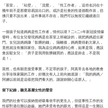
「茶室」、「站壁」、「流鶯」、「性工作者」，這些名詞在十
幾年前不是那麼容易說出口的。或許是社會的性道德觀作祟，彷
彿只要不說出來，這件事就不存在，我們可以無視它繼續過日
子。
一個孩子知道媽媽是性工作者，情何以堪？二○二○年新冠疫情爆
發時，有位女兒發現媽媽是在茶室上班確診的，就把媽媽趕出家
門。女兒說媽媽賺「骯髒的錢」。隔離後，媽媽覺得虧欠家人，
竟然就沒有搬回家住。我為這位媽媽感到心疼，如果是我，應該
會反駁女兒：「房子是我用骯髒錢買的，應該是妳走，不是我
走！」
當然，也有願意接受事實，不定罪的孩子。阿真常去各地的教會
分享珍珠家園的工作，好幾次有人上前向她道謝：「我的媽媽／
阿嬤以前就是這樣把我們養大的。謝謝妳關心這群人。」
留下紀錄，聽見基層女性的聲音
我們的社會可以接納曾經吸毒坐牢的更生人，但從事性工作的女
性卻對過往難以啟齒。她們承受有色的眼光，覺得這是一生難以