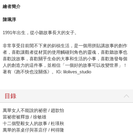
繪者簡介
陳珮淳
1991年出生，從小聽故事長大的女子。
非常享受目前閒不下來的斜槓生活，是一個用拼貼講故事的創作
者，喜歡讓觀者從材質的使用觸碰到角色的靈魂，喜歡聽故事也
喜歡說故事，喜歡關乎生命的大事和生活的小事，喜歡激發每個
人的創造力的這件事，並相信「一個好的故事可以改變世界」！
著有《跑不快也沒關係》。IG: lilolives_studio
目錄
萬華女人不能說的祕密 / 趙歆怡
當祕密被釋放 / 徐敏雄
十二個堅毅女人的故事 / 杜瑛秋
萬華的茶桌仔與茶店仔 / 柯得隆