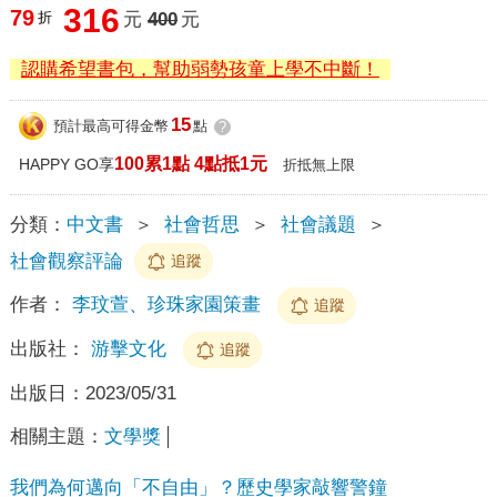
316
79
折
元
400
元
認購希望書包，幫助弱勢孩童上學不中斷！
15
預計最高可得金幣
點
?
100累1點 4點抵1元
HAPPY GO享
折抵無上限
分類：
中文書
＞
社會哲思
＞
社會議題
＞
社會觀察評論
追蹤
作者：
李玟萱、珍珠家園策畫
追蹤
出版社：
游擊文化
追蹤
出版日：
2023/05/31
相關主題：
文學獎
我們為何邁向「不自由」？歷史學家敲響警鐘