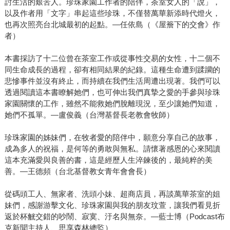
討生活的艱苦人。珍珠家園工作者的陪伴，茶室女人的「說」，
以及作者用「文字」串起這些珍珠，不僅替萬華新添時代燈火，
也再次照亮台北城最初的起點。—任依島（《屋簷下的交會》作
者）
本書採訪了十二位曾在茶室工作或從事性交易的女性，十二個不
同生命成長的過程，卻有相同結果的紀錄。這種生命遭到蹂躪的
悲慘事件並沒有終止，而持續在我們生活周遭出現著。我們可以
透過閱讀這本書瞭解她們，也可伸出我們真摯之愛的手參與珍珠
家園關懷的工作，雖然不能救她們脫離現況，至少讓她們知道，
她們不孤單。—盧俊義（台灣基督長老教會牧師）
珍珠家園的姊妹們，在牧者愛的陪伴中，願意分享自己的故事，
成為多人的祝福，是何等的勇敢與無私。請懷著感恩的心來閱讀
這本充滿愛與良善的書，這是經歷人生淬鍊後的，最純粹的美
善。—王德頻（台北基督教女青年會會長）
從碼頭工人、無家者、洗頭小妹、超商店員，再談萬華茶室的姐
妹們，感謝游擊文化、珍珠家園與我的朋友玟萱，讓我們看見折
返於杯觥交錯的吵鬧、寂寞、汙名與無奈。—藍士博（Podcast布
克新聞主持人、思享森林總監）