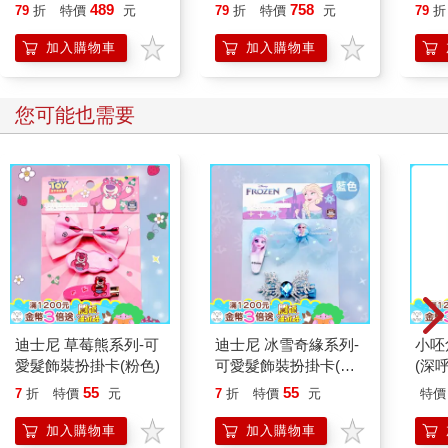
489
758
79
折
特價
元
79
折
特價
元
79
折
加入購物車
加入購物車
您可能也需要
迪士尼 草莓熊系列-可
迪士尼 冰雪奇緣系列-
小呸
愛髮飾裝扮掛卡(粉色)
可愛髮飾裝扮掛卡(藍
(深呼
色)
55
55
7
折
特價
元
7
折
特價
元
特價
加入購物車
加入購物車