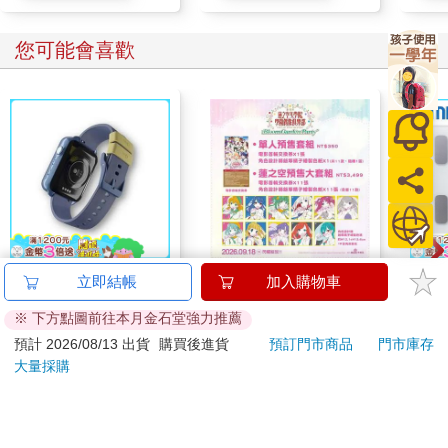
您可能會喜歡
悠遊卡錶帶－藍色
劇場版 Love Live！蓮
【O
立即結帳
加入購物車
（20mm適用）
之空女學院學園偶像俱
重體
※ 下方點圖前往本月金石堂強力推薦
樂部 Bloom Garden
212
490
350
特價
元
特價
元
2980
Party單人套票
電動
預計 2026/08/13 出貨
購買後進貨
預訂門市商品
門市庫存
2210
大量採購
加入購物車
加入購物車
訂購/退換貨須知