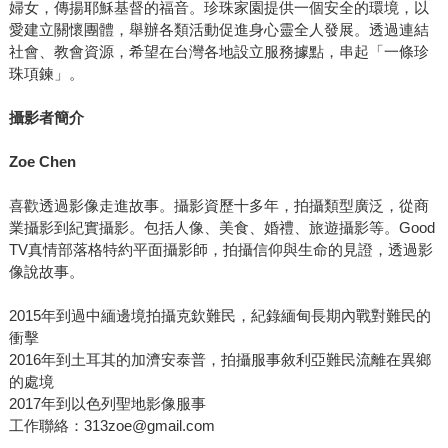
婦女，傳揚耶穌基督的福音。珍珠家園提供一個安全的環境，以
愛建立關懷團體，舉辦各類活動促進身心靈全人發展。透過連結
社會、教會資源，希望在台灣各地設立服務據點，串起「一條珍
珠項鍊」。
攝影者簡介
Zoe Chen
喜歡透過影像走進故事。攝影資歷十多年，拍攝類型廣泛，從商
業攝影到紀實攝影。包括人像、美食、婚禮、旅遊攝影等。Good
TV真情部落格特約平面攝影師，拍攝信仰與生命的見證，透過影
像說故事。
2015年到過中緬邊境拍攝克欽難民，紀錄緬甸長期內戰對難民的
衝擊
2016年到土耳其的加濟安泰普，拍攝服事敘利亞難民流離在異鄉
的處境
2017年到以色列聖地影像服事
工作聯絡：313zoe@gmail.com