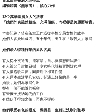
台北國際書展大獎得主
繼暢銷書《無家者》，傾心力作
12位萬華基層女人的故事
「她們外表雖然粗糙、充滿傷痕，內裡卻是美麗而珍貴」
本書記錄了曾在茶室工作或從事性交易女性的故事
她們大多於民國四、五十年代，出生在「艱苦人」家庭
她們踏入特種行業的原因各異
有人從小被送養、遭家暴，自小就得想辦法謀生
有人被父母當搖錢樹，少女時代就被賣到妓女戶
有人懷抱歌星夢，圓夢途中卻遭性侵
有人原本生活平凡安穩，卻遇上好賭的另一半
婚後，她們為家庭付出
卻有一個不能說的祕密
有些孩子接納她們的工作
有些孩子得知之後，再也不聯絡
她們承受有色的眼光，覺得是一生難以洗刷的恥辱