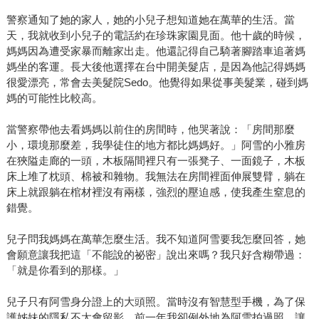
警察通知了她的家人，她的小兒子想知道她在萬華的生活。當
天，我就收到小兒子的電話約在珍珠家園見面。他十歲的時候，
媽媽因為遭受家暴而離家出走。他還記得自己騎著腳踏車追著媽
媽坐的客運。長大後他選擇在台中開美髮店，是因為他記得媽媽
很愛漂亮，常會去美髮院Sedo。他覺得如果從事美髮業，碰到媽
媽的可能性比較高。
當警察帶他去看媽媽以前住的房間時，他哭著說：「房間那麼
小，環境那麼差，我學徒住的地方都比媽媽好。」阿雪的小雅房
在狹隘走廊的一頭，木板隔間裡只有一張凳子、一面鏡子，木板
床上堆了枕頭、棉被和雜物。我無法在房間裡面伸展雙臂，躺在
床上就跟躺在棺材裡沒有兩樣，強烈的壓迫感，使我產生窒息的
錯覺。
兒子問我媽媽在萬華怎麼生活。我不知道阿雪要我怎麼回答，她
會願意讓我把這「不能說的祕密」說出來嗎？我只好含糊帶過：
「就是你看到的那樣。」
兒子只有阿雪身分證上的大頭照。當時沒有智慧型手機，為了保
護姊妹的隱私不太會留影，前一年我卻例外地為阿雪拍過照，讓