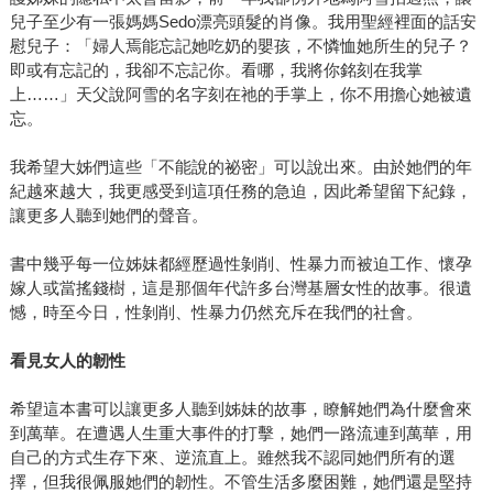
兒子至少有一張媽媽Sedo漂亮頭髮的肖像。我用聖經裡面的話安
慰兒子：「婦人焉能忘記她吃奶的嬰孩，不憐恤她所生的兒子？
即或有忘記的，我卻不忘記你。看哪，我將你銘刻在我掌
上……」天父說阿雪的名字刻在祂的手掌上，你不用擔心她被遺
忘。
我希望大姊們這些「不能說的祕密」可以說出來。由於她們的年
紀越來越大，我更感受到這項任務的急迫，因此希望留下紀錄，
讓更多人聽到她們的聲音。
書中幾乎每一位姊妹都經歷過性剝削、性暴力而被迫工作、懷孕
嫁人或當搖錢樹，這是那個年代許多台灣基層女性的故事。很遺
憾，時至今日，性剝削、性暴力仍然充斥在我們的社會。
看見女人的韌性
希望這本書可以讓更多人聽到姊妹的故事，瞭解她們為什麼會來
到萬華。在遭遇人生重大事件的打擊，她們一路流連到萬華，用
自己的方式生存下來、逆流直上。雖然我不認同她們所有的選
擇，但我很佩服她們的韌性。不管生活多麼困難，她們還是堅持