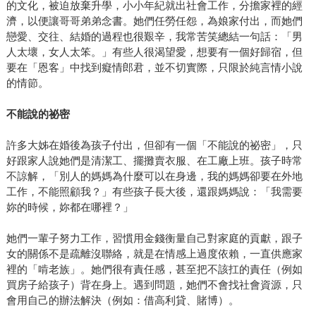
的文化，被迫放棄升學，小小年紀就出社會工作，分擔家裡的經
濟，以便讓哥哥弟弟念書。她們任勞任怨，為娘家付出，而她們
戀愛、交往、結婚的過程也很艱辛，我常苦笑總結一句話：「男
人太壞，女人太笨。」有些人很渴望愛，想要有一個好歸宿，但
要在「恩客」中找到癡情郎君，並不切實際，只限於純言情小說
的情節。
不能說的祕密
許多大姊在婚後為孩子付出，但卻有一個「不能說的祕密」，只
好跟家人說她們是清潔工、擺攤賣衣服、在工廠上班。孩子時常
不諒解，「別人的媽媽為什麼可以在身邊，我的媽媽卻要在外地
工作，不能照顧我？」有些孩子長大後，還跟媽媽說：「我需要
妳的時候，妳都在哪裡？」
她們一輩子努力工作，習慣用金錢衡量自己對家庭的貢獻，跟子
女的關係不是疏離沒聯絡，就是在情感上過度依賴，一直供應家
裡的「啃老族」。她們很有責任感，甚至把不該扛的責任（例如
買房子給孩子）背在身上。遇到問題，她們不會找社會資源，只
會用自己的辦法解決（例如：借高利貸、賭博）。