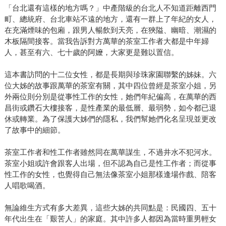
「台北還有這樣的地方嗎？」中產階級的台北人不知道距離西門
町、總統府、台北車站不遠的地方，還有一群上了年紀的女人，
在充滿煙味的包廂，跟男人暢飲到天亮，在狹隘、幽暗、潮濕的
木板隔間接客。當我告訴對方萬華的茶室工作者大都是中年婦
人，甚至有六、七十歲的阿嬤，大家更是難以置信。
這本書訪問的十二位女性，都是長期與珍珠家園聯繫的姊妹。六
位大姊的故事跟萬華的茶室有關，其中四位曾經是茶室小姐，另
外兩位則分別是從事性工作的女性，她們年紀偏高，在萬華的西
昌街或鑽石大樓接客，是性產業的最低層、最弱勢，如今都已退
休或轉業。為了保護大姊們的隱私，我們幫她們化名呈現並更改
了故事中的細節。
茶室工作者和性工作者雖然同在萬華謀生，不過井水不犯河水。
茶室小姐或許會跟客人出場，但不認為自己是性工作者；而從事
性工作的女性，也覺得自己無法像茶室小姐那樣逢場作戲、陪客
人唱歌喝酒。
無論維生方式有多大差異，這些大姊的共同點是：民國四、五十
年代出生在「艱苦人」的家庭。其中許多人都因為當時重男輕女