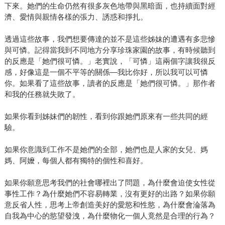
下來。她們的生命仍然有很多灰色地帶與黑暗面，也持續面對經
濟、愛情與親情各樣的張力、誘惑和掙扎。
透過這些故事，我們想要傳達的並不是這些姊妹的遭遇有多悲慘
與可憐。記得當我到不同地方分享珍珠家園的故事，有時候聽到
的反應是「她們很可憐。」老實說，「可憐」這兩個字讓我很反
感，好像這是一個不平等的關係―我比你好，所以我可以可憐
你。如果看了這些故事，讀者的反應是「她們很可憐。」那作者
和我的任務就失敗了。
如果你看到姊妹們的韌性，看到你跟她們原來有一些共同的經
驗。
如果你意識到工作不是她們的全部，她們也是人家的女兒、媽
媽、阿嬤，每個人都有獨特的個性和喜好。
如果你願意思考我們的社會哪裡出了問題，為什麼會迫使女性從
事性工作？為什麼她們不容易轉業，沒有更好的出路？如果你願
意反省人性，思考上帝創造美好的愛慾和性慾，為什麼會淪落為
自我為中心的慾望發洩，為什麼物化一個人竟然是合理的行為？