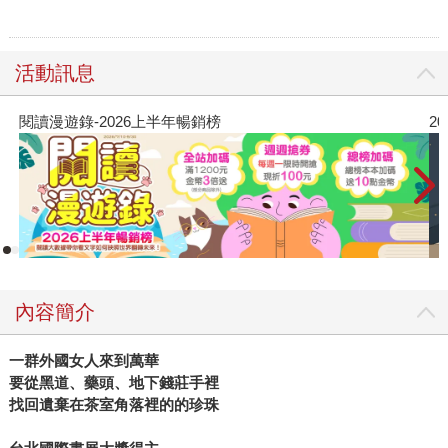
活動訊息
閱讀漫遊錄-2026上半年暢銷榜
2
內容簡介
一群外國女人來到萬華
要從黑道、藥頭、地下錢莊手裡
找回遺棄在茶室角落裡的的珍珠