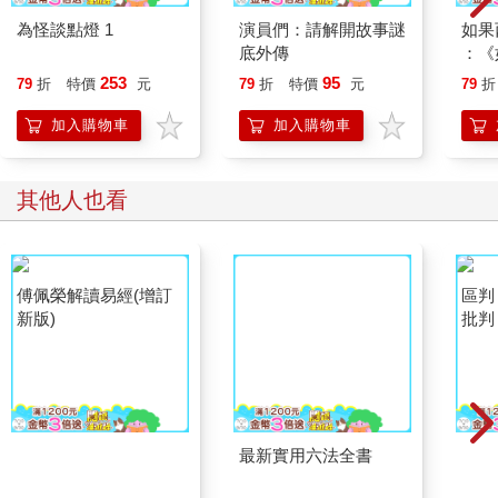
為怪談點燈 1
演員們：請解開故事謎
如果
底外傳
：《
喵》
253
95
79
折
特價
元
79
折
特價
元
79
折
【首
加入購物車
加入購物車
其他人也看
傅佩榮解讀易經(增訂
最新實用六法全書
區判
新版)
批判