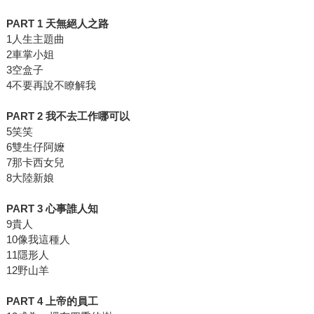
PART 1 天無絕人之路
1人生主題曲
2車掌小姐
3空盒子
4不要再說不瞭解我
PART 2 我不去工作哪可以
5笑笑
6雙生仔阿嬤
7那卡西女兒
8大陸新娘
PART 3 心事誰人知
9貴人
10像我這種人
11隱形人
12野山羊
PART 4 上帝的員工