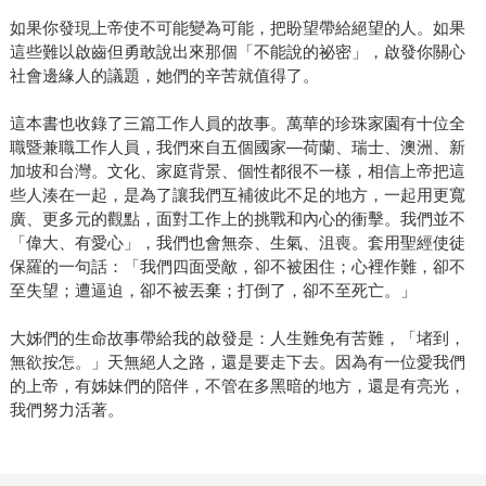
如果你發現上帝使不可能變為可能，把盼望帶給絕望的人。如果
這些難以啟齒但勇敢說出來那個「不能說的祕密」，啟發你關心
社會邊緣人的議題，她們的辛苦就值得了。
這本書也收錄了三篇工作人員的故事。萬華的珍珠家園有十位全
職暨兼職工作人員，我們來自五個國家―荷蘭、瑞士、澳洲、新
加坡和台灣。文化、家庭背景、個性都很不一樣，相信上帝把這
些人湊在一起，是為了讓我們互補彼此不足的地方，一起用更寬
廣、更多元的觀點，面對工作上的挑戰和內心的衝擊。我們並不
「偉大、有愛心」，我們也會無奈、生氣、沮喪。套用聖經使徒
保羅的一句話：「我們四面受敵，卻不被困住；心裡作難，卻不
至失望；遭逼迫，卻不被丟棄；打倒了，卻不至死亡。」
大姊們的生命故事帶給我的啟發是：人生難免有苦難，「堵到，
無欲按怎。」天無絕人之路，還是要走下去。因為有一位愛我們
的上帝，有姊妹們的陪伴，不管在多黑暗的地方，還是有亮光，
我們努力活著。