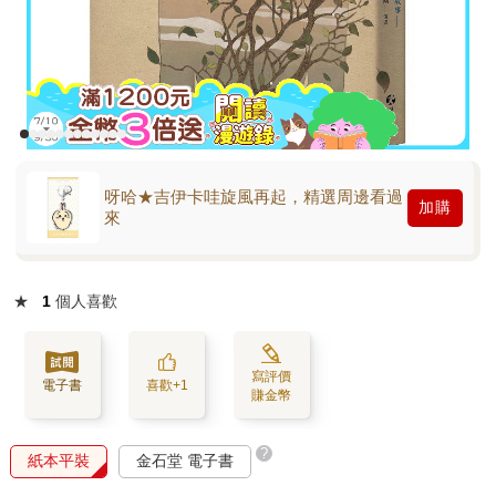
呀哈★吉伊卡哇旋風再起，精選周邊看過
加購
來
★
1
個人喜歡
寫評價
電子書
喜歡+1
賺金幣
?
紙本平裝
金石堂 電子書