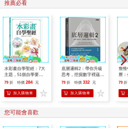
推薦必看
水彩畫自學聖經：7大
底層邏輯2：帶你升級
詹惟
主題，51個自學要
思考，挖掘數字裡蘊含
曆：
點，一本最全面的水彩
的商業寶藏
運、
284
332
79
折
特價
元
79
折
特價
元
79
折
繪畫技巧寶典！
來！
錢五
加入購物車
加入購物車
您可能會喜歡