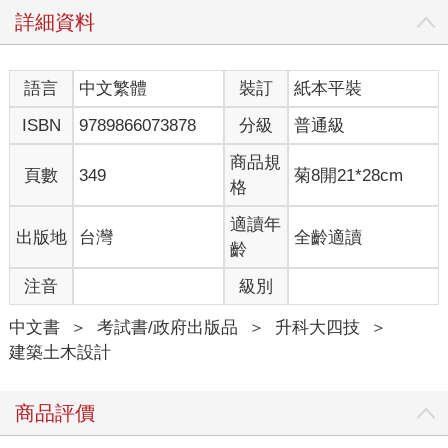
詳細資料
語言
中文繁體
裝訂
紙本平裝
ISBN
9789866073878
分級
普通級
商品規
頁數
349
菊8開21*28cm
格
適讀年
出版地
台灣
全齡適讀
齡
注音
級別
中文書
＞
考試書/政府出版品
＞
升科大四技
＞
建築土木設計
商品評價