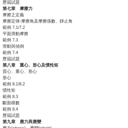
歷屆試題
第七章 摩擦力
摩擦之定義
摩擦定律-摩擦角及摩擦係數、靜止角
範例 7.1/7.2
平面滑動摩擦
範例 7.3
滑動與傾倒
範例 7.4
歷屆試題
第八章 重心、形心及慣性矩
質心、重心、形心
形心
範例 8.1/8.2
慣性矩
範例 8.3
斷面模數
範例 8.4
歷屆試題
第九章 應力與應變
應力(stress)、應變(strain)