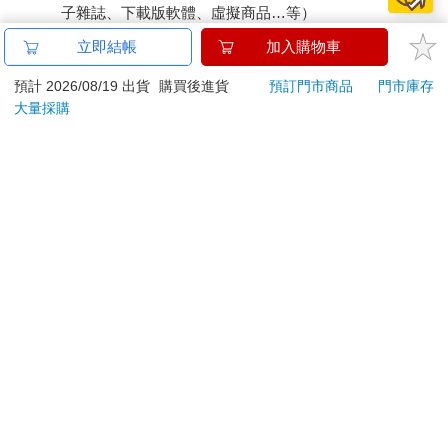
子雜誌、下載版軟體、虛擬商品…等）
已拆封之個人衛生用品。（如：內衣褲、刮鬍刀、除毛
立即結帳
加入購物車
刀…等）
若非上列種類商品，均享有到貨7天的猶豫期（含例假
預計 2026/08/19 出貨
購買後進貨
預訂門市商品
門市庫存
大量採購
日）。
辦理退換貨時，商品（組合商品恕無法接受單獨退貨）必須
是您收到商品時的原始狀態（包含商品本體、配件、贈品、
保證書、所有附隨資料文件及原廠內外包裝…等），請勿直
接使用原廠包裝寄送，或於原廠包裝上黏貼紙張或書寫文
字。
退回商品若無法回復原狀，將請您負擔回復原狀所需費用，
嚴重時將影響您的退貨權益。