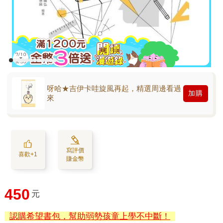
呀哈★吉伊卡哇旋風再起，精選周邊看過
加購
來
寫評價
喜歡+1
賺金幣
450
元
認購希望書包，幫助弱勢孩童上學不中斷！