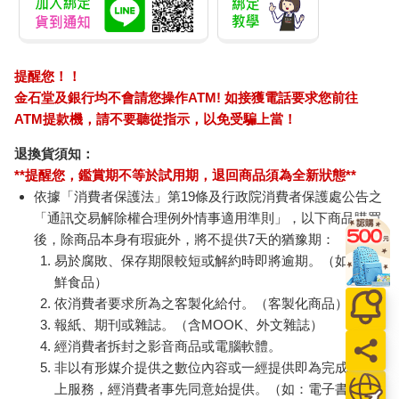
提醒您！！
金石堂及銀行均不會請您操作ATM! 如接獲電話要求您前往
ATM提款機，請不要聽從指示，以免受騙上當！
退換貨須知：
**提醒您，鑑賞期不等於試用期，退回商品須為全新狀態**
依據「消費者保護法」第19條及行政院消費者保護處公告之
「通訊交易解除權合理例外情事適用準則」，以下商品購買
後，除商品本身有瑕疵外，將不提供7天的猶豫期：
易於腐敗、保存期限較短或解約時即將逾期。（如：生
鮮食品）
依消費者要求所為之客製化給付。（客製化商品）
報紙、期刊或雜誌。（含MOOK、外文雜誌）
經消費者拆封之影音商品或電腦軟體。
非以有形媒介提供之數位內容或一經提供即為完成之線
上服務，經消費者事先同意始提供。（如：電子書、電