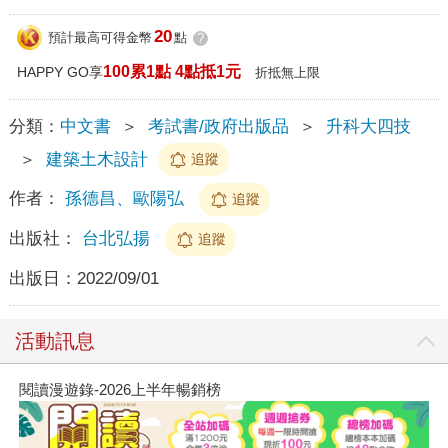
20
預計最高可得金幣
點
?
100累1點 4點抵1元
HAPPY GO享
折抵無上限
分類：
中文書
＞
考試書/政府出版品
＞
升科大四技
＞
建築土木設計
追蹤
作者：
孫德昌、歐陽弘
追蹤
出版社：
台北弘揚
追蹤
出版日：
2022/09/01
活動訊息
閱讀漫遊錄-2026上半年暢銷榜