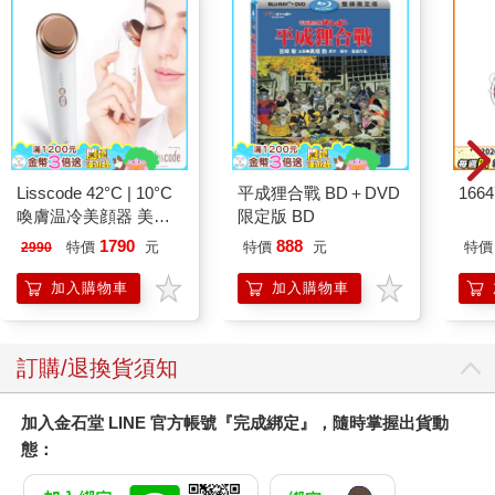
Lisscode 42°C | 10°C
平成狸合戰 BD＋DVD
166
喚膚温冷美顔器 美膚
限定版 BD
儀
1790
888
特價
元
特價
元
特價
2990
加入購物車
加入購物車
訂購/退換貨須知
加入金石堂 LINE 官方帳號『完成綁定』，隨時掌握出貨動
態：