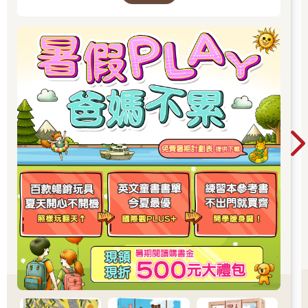
分析（analyzing）、評價（evaluating）、創造（creating）。這
份列表同樣相當有用，但若我們將之視為一組有先後順序的學習
指南，就還是有問題。我們審視安德生及克里斯沃爾在這六個項
目中所提到的相關思考行動時，不禁會質疑，他們列在「評價」
之下的「測試」是否真的比列在「記憶」之下的「描述」更難或
更高階。例如，單是要仔細觀察並完整描述一個人所看到的事
物，便是極為複雜與困難的任務了。像這樣的仔細觀察既是科學
也是藝術，而分析及推測均有賴仔細觀察。
我們的同僚席德曾藉由觀察學生進行作業的過程，提出「描述」
的重要性與挑戰。由於人類的心智是設計來偵測模式與形成詮
釋，因此要靜下心來進行完整的觀察，並且只做描述，也可能相
當困難。相反的，有些人卻能夠非常快速、輕鬆地測試出紙飛機
的飛行能力、某道數學算式的正確性，或者牙籤模型的穩定度。
從這些例子我們可以看出，談論思考時若抽離思考的脈絡與目
的，便沒有什麼意義。再者，最好是在同一個思考類型中考量層
級的概念，與其關注不同思考類型的階層，不如著重同一類思考
的層次或品質。例如，我們可以做最高層次、最鉅細靡遺的描
述，也可以只做表面的描述。同樣的，我們在檢驗過一個理論或
觀念是否有問題後，可以就到此為止，也可以再針對問題的侷限
與狀況進行完整的測試。分析可以是深入而徹底的，也可以只處
理幾種簡單而明顯的特性。只要觀看主流電視媒體的新聞節目，