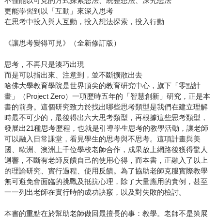
不僅能以可見的方式探索想法、統整想法、深究想法
更能學習到以「互動」來深入思考
在思考中投入與人互動，投入想法探索，投入行動
《讓思考變得可見》（全新修訂版）
思考，不再只是湊巧出現
而是可以指出來、注意到，並不斷擴散出去
哈佛大學教育學院是世界頂尖的教育研究中心，旗下「零點計
畫」（Project Zero）一項歷時五年的「智慧創新」研究，正是本
書的前身。這個研究致力於找出哪些思考類型是我們在建立理解
時最不可少的，最後得出六大思考類型，再根據這些思考類型，
發展出21種思考歷程，也就是引導學生思考的教學活動，讓老師
可以融入日常課堂，看見學生的思考與不思考。這項計畫與美
國、歐洲、澳洲上千位學校老師合作，成果放上網路後獲得驚人
迴響，不斷有老師反饋自己的使用心得，而本書，正融入了以上
的理論研究、實行過程、使用反饋。為了協助老師克服實際教學
無可避免會面臨的挑戰及抵抗心理，除了大量應用的實例，甚至
一一列出老師在實行時的成功訣竅，以及對失敗的檢討。
本書的重點在於幫助老師做回最擅長的事：教學。老師不是策展