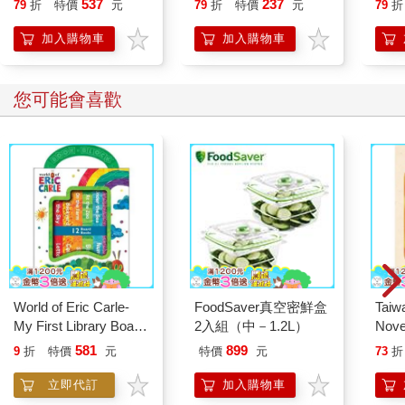
537
237
79
折
特價
元
79
折
特價
元
79
折
理解而學習數學，要做的事情與死記程式徹底不同。
人也能變身「行動派」
對於理解的這項主張（理解是思考的目的，而不是思考的某種型
的37個科學方法
加入購物車
加入購物車
態），同樣也適用於創造的過程。我們創造某個東西的過程為
何？那並非只是單一指令動作，而是各種活動與相關思考匯集的
結果。這段過程還包括做出決策與解決問題，想法要檢驗過，結
您可能會喜歡
果要分析過，還要運用既有的知識，並將各種想法整合成創新概
念（至少對創作者本身來講）。這樣的創造在本質上可以很簡
單，例如孩子創造出新色彩；也可以很實用，就像新的iPhone應
用程式；或者很深奧，譬如以從未用過的原料製造能源的新技
術。
就像這些簡短的評論所指出的，仔細剖析思考，會發現階層的概
念有問題，而且終究不如預期那麼實用。思考並不是在死板、連
續、從一個層次到另一個層次的系統化過程中產生的，而是更為
混亂、複雜、動態與交錯的過程。思考與內容息息相關，而且對
於每一種思考類型或行動，我們都可以辨識出不同的層級或表
World of Eric Carle-
FoodSaver真空密鮮盒
Taiw
現。或許，從思考的目的切入是較好的起點。我們為什麼希望學
My First Library Board
2入組（中－1.2L）
Nove
生思考？思考在什麼時候是有用的？思考的目的何在？我們將在
Book Block Set
editi
本章下一節探討這些問題。
581
899
9
折
特價
元
特價
元
73
折
立即代訂
加入購物車
《讓思考變得可見的力量》