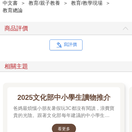
中文書
＞
教育/親子教養
＞
教育/教學現場
＞
（comprehension）、應用（application）、分析（analysis）、
教育總論
綜合（synthesis）、評價（evaluation）。然而，這些概念都只是
單純的理論，並不是取自學習方面的研究。儘管如此，此一理論
已是教條，成為大部分老師所認為的思考形式。老師常要提醒自
商品評價
己去確認課堂中的提問或課程內容是否會讓學生用上「高階」思
考，儘管這裡所謂的高階通常是指領會以上的所有思考層次。
雖然布魯姆分類的確掌握了心智活動的類別，因此很適合當作探
寫評價
索思考的起點，但他認為思考是連續的或有階層的，這就有問題
了。布魯姆主張知識先於領會，接著是應用等等。然而，我們在
生活中可以找到許多例子證明事實並非如此。幼童作畫時，用的
相關主題
主要是應用模式。當畫布上突然出現一個意想不到的色彩時，她
會分析剛才發生了什麼事。若她在不同的地方又做一次呢？她試
了，得出的評價是結果她並不喜歡，然後她持續來回試驗、反
思，完成了她的畫作。當爸爸來學校接她時，她告訴爸爸今天在
學校剛學到的繪畫知識。如此看來，學習似乎是各種思考方式以
2025文化部中小學生讀物推介
非常動態的形式，不斷相互作用的成果。
1990年代，布魯姆的兩個學生安德生及克里斯沃爾修改了他的分
爸媽最煩惱小朋友暑假玩3C都沒有閱讀，浪費寶
類法，這兩人提出的新列表中用的是動詞而不是名詞，然而仍沿
貴的光陰。跟著文化部每年建議的中小學生讀物
用了連續性的概念。他們將低階到高階的技能依序整理為：記憶
推介就對了喔！
（remembering）、理解（understanding）、應用（applying）、
看更多