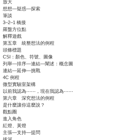
放大
想想—疑惑—探索
筆談
3–2–1 橋接
羅盤方位點
解釋遊戲
第五章 統整想法的例程
頭條標題
CSI：顏色、符號、圖像
列舉—排序—連結—闡述：概念圖
連結—延伸—挑戰
4C 例程
微型實驗室架構
以前我認為⋯⋯，現在我認為⋯⋯
第六章 深究想法的例程
是什麼讓你這麼說？
觀點圈
進入角色
紅燈、黃燈
主張—支持—提問
拔河