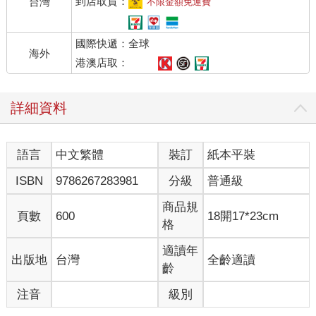
到店取貨：
台灣
不限金額免運費
個單字在課堂上出現的機率應該更高。當老師用這個單字時，所
指的是什麼？當學生聽到時，又會如何理解？是否會促成他們做
國際快遞：全球
出任何行動？
海外
我們若想協助學生學習，並相信學習是思考的產物，那麼，我們
港澳店取：
就必須釐清自己想協助的究竟是什麼？我們想鼓勵學生、同事或
朋友產生什麼樣的心智活動？當我們問工作坊的老師：「你重視
詳細資料
並想促成課堂產生什麼樣的思考？」或者「這個課程想讓學生做
什麼樣的思考？」大多數的老師都被難倒了，以前從未有人要求
他們以思考的角度來審視自己的教學。他們一味的要求學生思
語言
中文繁體
裝訂
紙本平裝
考，卻從未退一步想，自己具體上是想要學生做什麼心智活動。
然而，我們若想讓思考在課堂中顯現出來，那麼身為老師要做的
ISBN
9786267283981
分級
普通級
第一件事，應該是先看到思考有哪些形式、面向，以及步驟。
商品規
頁數
600
18開17*23cm
超越布魯姆
格
每當我們請老師指出他們要求學生在課堂上做什麼思考時，得到
的回應通常是：「你指的是布魯姆的分類法嗎？那是你要的答案
適讀年
出版地
台灣
全齡適讀
嗎？」大部分的老師在教育訓練課程中都學過布魯姆，雖然他的
齡
理論著重在「情意」、「心理動作技能」、「認知」三個領域
注音
級別
上，但是多數老師都只記得「認知」的部分。布魯姆整理出六個
從低階思考到高階思考的學習目標：知識（knowledge）、領會