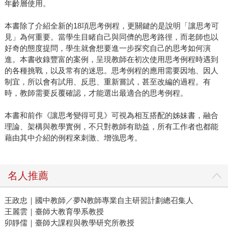
年齡層使用。
本書除了介紹全新的18項思考例程，更關鍵的是說明「讓思考可
見」為何重要。當學生目睹自己與同儕的思考路徑，而老師也以
好奇的態度提問，學生就會想要進一步探究自己的思考如何演
進。本書收錄豐富的案例，呈現教師在初次使用思考例程時遇到
的各種挑戰，以及常有的迷思。思考例程的應用需要因地、因人
制宜，所以會有試用、反思、重新嘗試，甚至改編的過程。有
時，教師需要反覆確認，才能選出最適合的思考例程。
本書和前作《讓思考變得可見》可視為相互搭配的姊妹書，融合
理論、架構與教學實例，不只對教師有助益，所有工作者也都能
藉由其中介紹的例程來刺激、增強思考。
名人推薦
王政忠｜國中教師／夢N教師專業自主研習計劃總召集人
王麗雲｜臺師大教育學系教授
卯靜儒｜臺師大課程與教學研究所教授