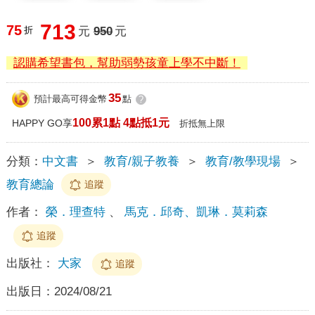
713
75
折
元
950
元
認購希望書包，幫助弱勢孩童上學不中斷！
35
預計最高可得金幣
點
?
100累1點 4點抵1元
HAPPY GO享
折抵無上限
分類：
中文書
＞
教育/親子教養
＞
教育/教學現場
＞
教育總論
追蹤
作者：
榮．理查特
、
馬克．邱奇、凱琳．莫莉森
追蹤
出版社：
大家
追蹤
出版日：
2024/08/21