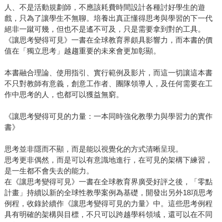
人、不是活動規劃師，不應該耗費時間設計各種討好學生的遊
戲，只為了讓學生不無聊。培養出真正懂得思考與學習的下一代
絕非一蹴可幾，但也不是遙不可及，只是需要拿到對的工具。
《讓思考變得可見》一書在全球教育界頗具影響力，而本書的價
值在「獨立思考」越趨重要的未來會更加彰顯。
本書融合理論、使用指引、實行範例及影片，而這一切讓這本書
不只對教師有意義，創意工作者、團隊領導人，及任何需要在工
作中思考的人，也都可以獲益無窮。
《讓思考變得可見的力量：一本同時強化教學力與學習力的實作
書》
思考並非隱而不顯，而是能以視覺化的方式清晰呈現。
思考更非偶然，而是可以有意識地進行，在可見的架構下練習，
是一生都不會失去的能力。
在《讓思考變得可見》一書在全球教育界廣受好評之後，「零點
計畫」持續以新的全球性教學案例為基礎，開發出另外18項思考
例程，收錄於續作《讓思考變得可見的力量》中。這些思考例程
具有明確的架構與目標，不只可以跨越學科領域，還可以在不同