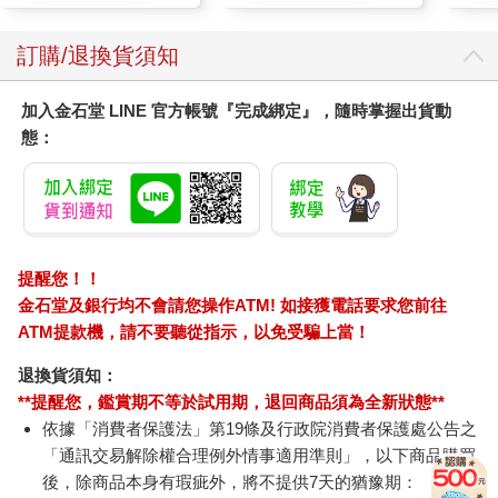
第四章 投入想法探索的思考例程
訂購/退換貨須知
⦿主線─支線─隱藏故事⦿
在仔細檢視原始文件或素材後，找出並解釋：
加入金石堂 LINE 官方帳號『完成綁定』，隨時掌握出貨動
態：
◎文本所敘述的主線或中心故事是什麼？
◎在邊線或邊緣發生的支線故事是什麼？這些故事未必涉及主要
角色。
◎隱藏故事是什麼？亦即，什麼是可能被掩蓋、忽視的故事，或
是發生在表面之下、我們一開始不易察覺的故事？
提醒您！！
Densho（傳承）是位於西雅圖的非營利組織，致力於保存、教育
金石堂及銀行均不會請您操作ATM! 如接獲電話要求您前往
和分享二戰期間日裔美國人遭監禁的故事。這個組織正在尋找新
ATM提款機，請不要聽從指示，以免受騙上當！
的方法來擴展學習者的理解，除了理解這段時期歷史事件的主要
故事之外，更要探索這些事件中更深層次的議題，以及它們對今
退換貨須知：
昔的影響。他們的網站（densho.org）積累了大量的第一手文件
**提醒您，鑑賞期不等於試用期，退回商品須為全新狀態**
資料，現在的問題是如何讓學習者在檢視這些文件時深入探究，
依據「消費者保護法」第19條及行政院消費者保護處公告之
超越表象。這一點特別重要，因為這些文件有許多都是政治宣
「通訊交易解除權合理例外情事適用準則」，以下商品購買
傳，用來向美國人民和全世界合理化監禁日裔美國人的作法。因
後，除商品本身有瑕疵外，將不提供7天的猶豫期：
此，「主線─支線─隱藏故事」這項例程應運而生。