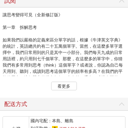
試閱
讓思考變得可見（全新修訂版》
第一章 拆解思考
如果我們以嚴格的定義來區分單字的話，根據《牛津英文字典》
的統計，英語總共約有二十五萬個單字。當然，在這麼多單字選
擇中，我們日常用到的只是其中一小部分。我們每天九成的日常
用語裡，約只用到七千個單字。那麼，在這麼多的單字中，你猜
我們有多常用到思考（think）這個單字？或者說，你認為自己每
天用到、聽到，或讀到思考這個單字的頻率有多高？在我們的平
均使用中，這個單字的排名如何？會在前一千名，或排在更前
面？
看更多
從幾份列表的資料中發現，思考這個單字在書面文字的使用率是
落在前125 到136 名之間。若單論動詞，在《牛津英文字典》最
常用的動詞中，思考名列第12！思考顯現這個單字在我們的言語
配送方式
及書寫中，扮演著極度重要的角色。但是在使用時，我們究竟有
多了解「思考」真正所指的意思？當我們使用思考這個單字時，
國內宅配：本島、離島
聽的人又會如何解讀這個字？當我們告訴某人我們正在思考時，
我們實際上又是在做什麼？雖然有數據佐證，但我們認為思考這