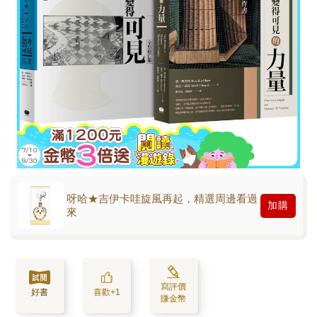
呀哈★吉伊卡哇旋風再起，精選周邊看過
加購
來
寫評價
好書
喜歡+1
賺金幣