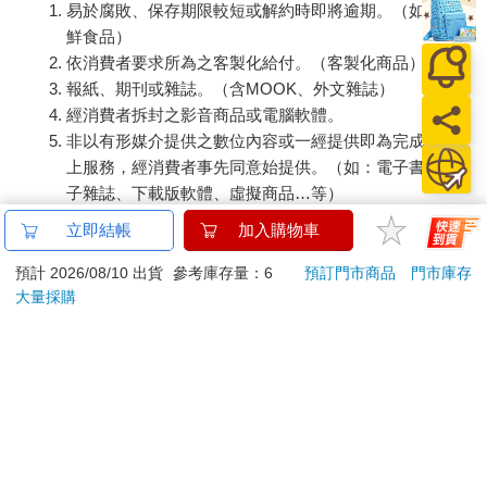
易於腐敗、保存期限較短或解約時即將逾期。（如：生
鮮食品）
目的
依消費者要求所為之客製化給付。（客製化商品）
這項例程幫助學生分析事件，並且以這些事件為核心來建構一系
報紙、期刊或雜誌。（含MOOK、外文雜誌）
列的敘事，更深入的探索文件資料。學習者從主線故事開始，藉
以掌握所述內容的核心或中心故事，但隨後就被要求更進一步。
經消費者拆封之影音商品或電腦軟體。
透過檢視支線故事，學習者被鼓勵考慮其他可能發揮作用的角
非以有形媒介提供之數位內容或一經提供即為完成之線
色、因素和影響力，這些都會使得較為基本的主線故事變得更為
上服務，經消費者事先同意始提供。（如：電子書、電
複雜，或增加另一層次。這段歷程可能會引發新的探究問題和好
子雜誌、下載版軟體、虛擬商品…等）
奇。此外，在尋找支線故事時，也鼓勵學習者找出其他或許沒有
已拆封之個人衛生用品。（如：內衣褲、刮鬍刀、除毛
立即結帳
加入購物車
被充分表達或描繪的觀點。這項例程在事件表面之下尋找、發掘
刀…等）
隱藏故事，藉此鼓勵學習者探討整個情境的複雜性，這個步驟促
若非上列種類商品，均享有到貨7天的猶豫期（含例假
預計 2026/08/10 出貨
參考庫存量：6
預訂門市商品
門市庫存
使學習者超越既定的思維，展現他們的洞見。
大量採購
日）。
辦理退換貨時，商品（組合商品恕無法接受單獨退貨）必須
挑選適當教材
是您收到商品時的原始狀態（包含商品本體、配件、贈品、
資料素材應該具有深度和一定程度的複雜性，可能是來自某個歷
保證書、所有附隨資料文件及原廠內外包裝…等），請勿直
史檔案的第一手文件、複雜的藝術作品、新聞事件或照片、故事
或小說裡的特定事件、個案研究、資料集，甚至是一個社會問題
接使用原廠包裝寄送，或於原廠包裝上黏貼紙張或書寫文
或情境。因為這項例程是一種分析架構，所以很有可能在有狀況
字。
出現時，就即時運用這項例程來引導學生進行更深入的探索。例
退回商品若無法回復原狀，將請您負擔回復原狀所需費用，
如，老師可能發現班上討論的焦點集中在回憶和釐清主要故事的
嚴重時將影響您的退貨權益。