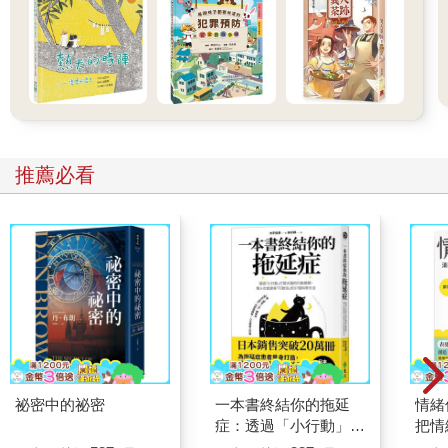
再比照廣播或紙媒的深入報導，就會發現分析的不同層次。
布魯姆的這兩個列表中，分類恐怕也有些混亂，並非所有項目的
運作階層都如同這兩個列表所示，在「理解」的構成上最能清楚
看到這點。1970年代起，許多研究人員及教育理論學家開始探討
要教導和學習「理解」有多麼複雜，而不僅是研究知識保留
（knowledge retention）。有些學者則企圖釐清深度學習與表層學
習的差異。表層學習著重知識與事實的記憶，通常是死記硬背下
推薦必看
來的。深度學習則強調要在更主動、更具架構的過程中逐漸形成
理解。今日，多數教育者都認為理解的確是非常深度的學習，或
至少是複雜、費力的任務，並不是那份修正過的列表所歸類的低
階技能。實際上，理解通常被視為教育的主要目標。
與理解有關的研究（許多都是我們與「零點計畫」的同僚共同進
行）指出，理解並不是應用、分析、評價與創造的前置步驟，而
是這些項目的結果。就像我們先前所提到的例子，小女孩對於繪
畫的理解或領悟，是各式各樣的活動，以及這些活動所促成的思
考的直接結果。因此，我們或許不該將理解當成一種思考類型，
而應該當成思考的結果。畢竟相對於其他某些活動，理解既並不
是想做到就能做到，也不是把心思放在這項任務上就能做到。基
祕密中的祕密
一本書終結你的拖延
情緒
尼指出閱讀例程中的理解過程有多複雜，以及發展出明確思考策
症：透過「小行動」打
把情
略來協助此事的必要性。無獨有偶，希伯特托等人也提到，為了
開大腦的行動開關，懶
誰都