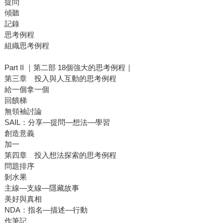
提問
傾聽
記錄
思考例程
組織思考例程
Part II ｜第二部 18個強大的思考例程｜
第三章 投入與人互動的思考例程
給一個拿一個
回饋梯
無領袖討論
SAIL：分享—提問—想法—學習
創造意義
加一
第四章 投入想法探索的思考例程
問題排序
剝水果
主線—支線—隱藏故事
美好與真相
NDA：指名—描述—行動
作筆記