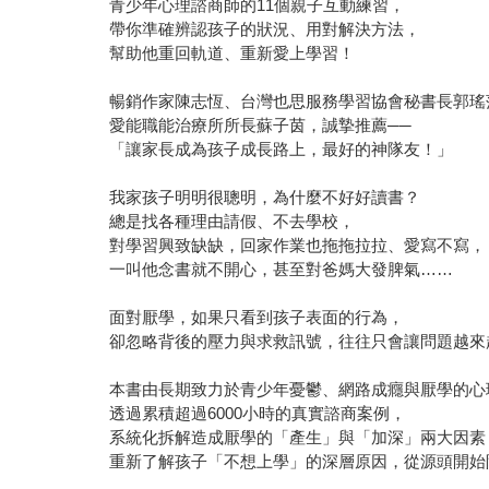
青少年心理諮商師的11個親子互動練習，
帶你準確辨認孩子的狀況、用對解決方法，
幫助他重回軌道、重新愛上學習！
暢銷作家陳志恆、台灣也思服務學習協會秘書長郭瑤
愛能職能治療所所長蘇子茵，誠摯推薦──
「讓家長成為孩子成長路上，最好的神隊友！」
我家孩子明明很聰明，為什麼不好好讀書？
總是找各種理由請假、不去學校，
對學習興致缺缺，回家作業也拖拖拉拉、愛寫不寫，
一叫他念書就不開心，甚至對爸媽大發脾氣……
面對厭學，如果只看到孩子表面的行為，
卻忽略背後的壓力與求救訊號，往往只會讓問題越來
本書由長期致力於青少年憂鬱、網路成癮與厭學的心
透過累積超過6000小時的真實諮商案例，
系統化拆解造成厭學的「產生」與「加深」兩大因素
重新了解孩子「不想上學」的深層原因，從源頭開始