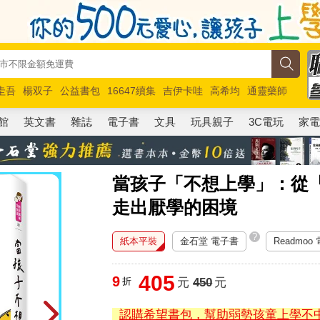
圭吾
楊双子
公益書包
16647續集
吉伊卡哇
高希均
通靈藥師
路邊攤新作
馬斯克
玩具總動員5
超慢跑
館
英文書
雜誌
電子書
文具
玩具親子
3C電玩
家
當孩子「不想上學」：從
走出厭學的困境
?
紙本平裝
金石堂 電子書
Readmoo
405
9
折
元
450
元
認購希望書包，幫助弱勢孩童上學不