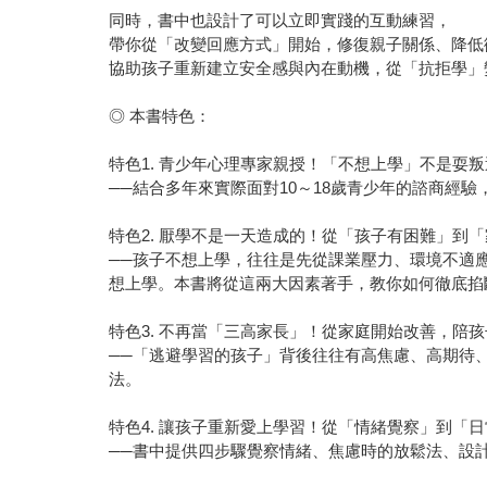
同時，書中也設計了可以立即實踐的互動練習，
帶你從「改變回應方式」開始，修復親子關係、降低
協助孩子重新建立安全感與內在動機，從「抗拒學」
◎ 本書特色：
特色1. 青少年心理專家親授！「不想上學」不是耍
──結合多年來實際面對10～18歲青少年的諮商
特色2. 厭學不是一天造成的！從「孩子有困難」到
──孩子不想上學，往往是先從課業壓力、環境不適
想上學。本書將從這兩大因素著手，教你如何徹底掐
特色3. 不再當「三高家長」！從家庭開始改善，陪
──「逃避學習的孩子」背後往往有高焦慮、高期待
法。
特色4. 讓孩子重新愛上學習！從「情緒覺察」到「日
──書中提供四步驟覺察情緒、焦慮時的放鬆法、設