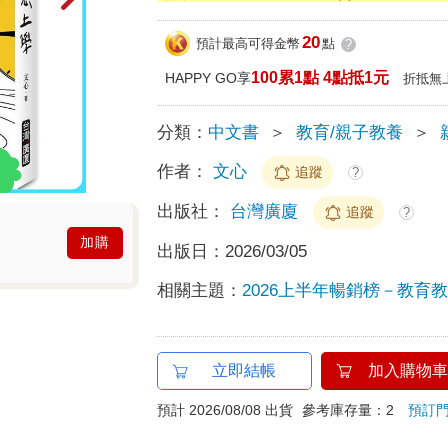
20
預計最高可得金幣
點
?
100累1點 4點抵1元
HAPPY GO享
折抵無
分類：
中文書
＞
教育/親子教養
＞
作者：
文心
追蹤
?
出版社：
台灣廣廈
追蹤
?
加購
出版日：
2026/03/05
相關主題：
2026上半年暢銷榜－教育教養
立即結帳
加入購物車
預計 2026/08/08 出貨
參考庫存量：2
預訂