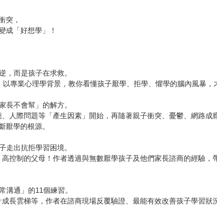
衝突，
變成「好想學」！
叛逆，而是孩子在求救。
經驗，以專業心理學背景，教你看懂孩子厭學、拒學、懼學的腦內風暴
「家長不會幫」的解方。
應、人際問題等「產生因素」開始，再隨著親子衝突、憂鬱、網路成
斷厭學的根源。
孩子走出抗拒學習困境。
、高控制的父母！作者透過與無數厭學孩子及他們家長諮商的經驗，
常溝通」的11個練習。
計成長雲梯等，作者在諮商現場反覆驗證、最能有效改善孩子學習狀