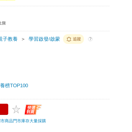
上限
親子教養
＞
學習啟發/啟蒙
追蹤
?
榜TOP100
門市商品
門市庫存
大量採購