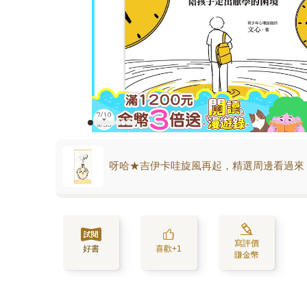
呀哈★吉伊卡哇旋風再起，精選周邊看過來
寫評價
好書
喜歡+1
賺金幣