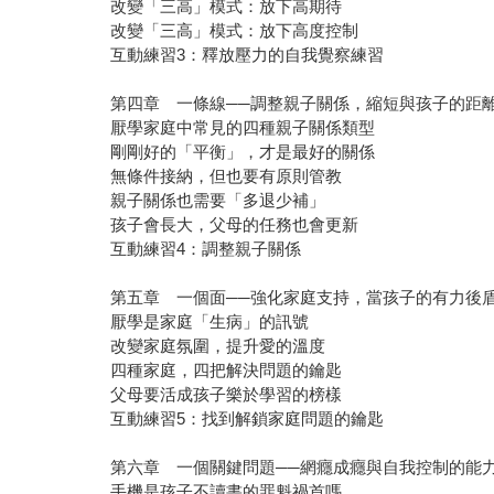
改變「三高」模式：放下高期待
改變「三高」模式：放下高度控制
互動練習3：釋放壓力的自我覺察練習
第四章 一條線──調整親子關係，縮短與孩子的距
厭學家庭中常見的四種親子關係類型
剛剛好的「平衡」，才是最好的關係
無條件接納，但也要有原則管教
親子關係也需要「多退少補」
孩子會長大，父母的任務也會更新
互動練習4：調整親子關係
第五章 一個面──強化家庭支持，當孩子的有力後
厭學是家庭「生病」的訊號
改變家庭氛圍，提升愛的溫度
四種家庭，四把解決問題的鑰匙
父母要活成孩子樂於學習的榜樣
互動練習5：找到解鎖家庭問題的鑰匙
第六章 一個關鍵問題──網癮成癮與自我控制的能
手機是孩子不讀書的罪魁禍首嗎