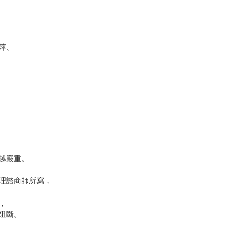
萍、
越嚴重。
理諮商師所寫，
，
阻斷。