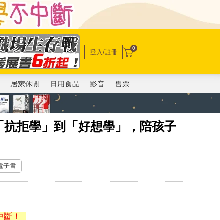
0
登入/註冊
電
居家休閒
日用食品
影音
售票
「抗拒學」到「好想學」，陪孩子
 電子書
中斷！