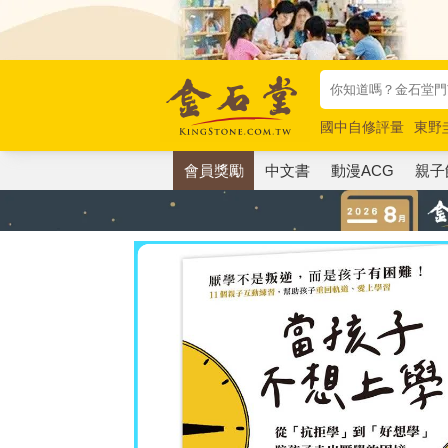
國中自修評量
東野
唯紅花綻放
奧德賽
會員獎勵
中文書
動漫ACG
親子