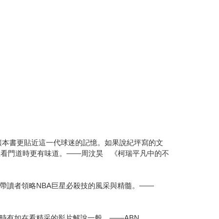
，讓本書更貼近這一代球迷的記憶。如果說紀坪寫的文
在看門道時更有味道。——周汶昊 《柯瑞平凡中的不
帶讀者領略NBA巨星必殺技的風采與精髓。——
時有如在看精采的影片解說一般。——ABN