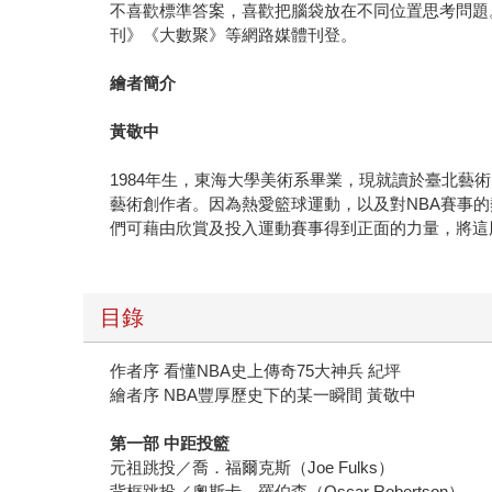
不喜歡標準答案，喜歡把腦袋放在不同位置思考問題
刊》《大數聚》等網路媒體刊登。
繪者簡介
黃敬中
1984年生，東海大學美術系畢業，現就讀於臺北
藝術創作者。因為熱愛籃球運動，以及對NBA賽事
們可藉由欣賞及投⼊運動賽事得到正面的力量，將這
目錄
作者序 看懂NBA史上傳奇75大神兵 紀坪
繪者序 NBA豐厚歷史下的某一瞬間 黃敬中
第一部 中距投籃
元祖跳投／喬．福爾克斯（Joe Fulks）
背框跳投／奧斯卡．羅伯森（Oscar Robertson）