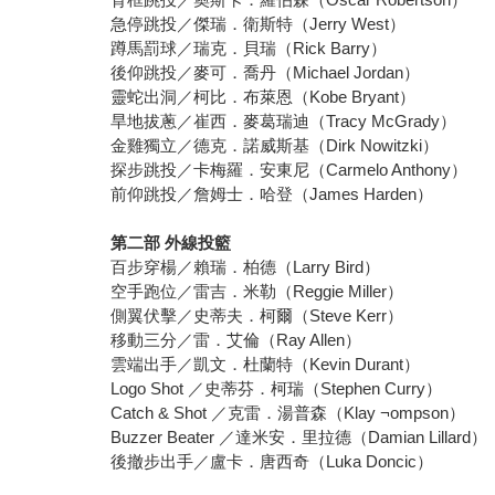
急停跳投／傑瑞．衛斯特（Jerry West）
蹲馬罰球／瑞克．貝瑞（Rick Barry）
後仰跳投／麥可．喬丹（Michael Jordan）
靈蛇出洞／柯比．布萊恩（Kobe Bryant）
旱地拔蔥／崔西．麥葛瑞迪（Tracy McGrady）
金雞獨立／德克．諾威斯基（Dirk Nowitzki）
探步跳投／卡梅羅．安東尼（Carmelo Anthony）
前仰跳投／詹姆士．哈登（James Harden）
第二部 外線投籃
百步穿楊／賴瑞．柏德（Larry Bird）
空手跑位／雷吉．米勒（Reggie Miller）
側翼伏擊／史蒂夫．柯爾（Steve Kerr）
移動三分／雷．艾倫（Ray Allen）
雲端出手／凱文．杜蘭特（Kevin Durant）
Logo Shot ／史蒂芬．柯瑞（Stephen Curry）
Catch & Shot ／克雷．湯普森（Klay ¬ompson）
Buzzer Beater ／達米安．里拉德（Damian Lillard）
後撤步出手／盧卡．唐西奇（Luka Doncic）