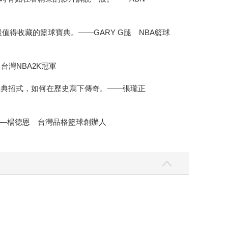
得收藏的籃球寶典。——GARY G腿 NBA籃球
台灣NBA2K冠軍
大經典招式，如何在歷史寫下傳奇。——張瓏正
—楊德恩 台灣品格籃球創辦人