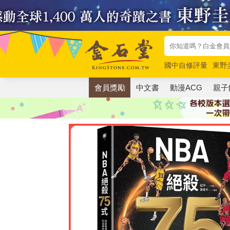
國中自修評量
東野
唯紅花綻放
奧德賽
會員獎勵
中文書
動漫ACG
親子