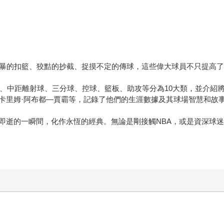
！
火暴的扣籃、狡黠的抄截、捉摸不定的傳球，這些偉大球員不只提高了
籃、中距離射球、三分球、控球、籃板、助攻等分為10大類，並介紹
、卡里姆·阿布都—賈霸等，記錄了他們的生涯數據及其球場智慧和故
即逝的一瞬間，化作永恆的經典。無論是剛接觸NBA，或是資深球迷