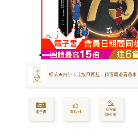
呀哈★吉伊卡哇旋風再起，精選周邊看過來
寫評價
電子書
喜歡+1
賺金幣