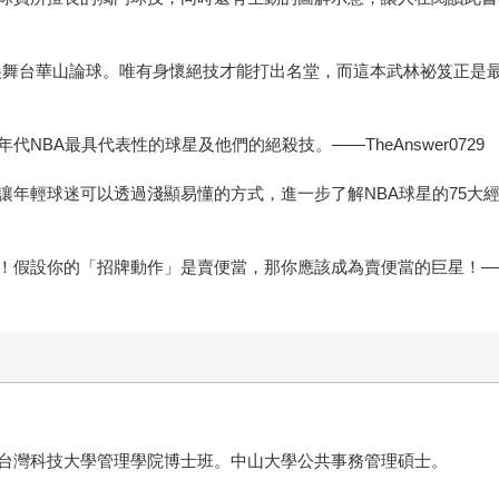
頂尖舞台華山論球。唯有身懷絕技才能打出名堂，而這本武林祕笈正是最值
BA最具代表性的球星及他們的絕殺技。——TheAnswer0729 
讓年輕球迷可以透過淺顯易懂的方式，進一步了解NBA球星的75
！假設你的「招牌動作」是賣便當，那你應該成為賣便當的巨星！—
台灣科技大學管理學院博士班。中山大學公共事務管理碩士。