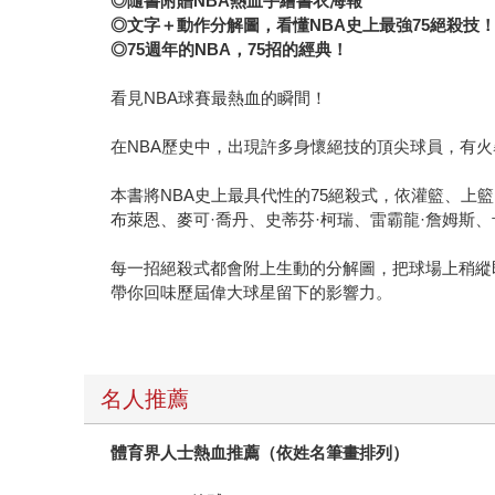
◎
隨書附贈NBA熱血手繪書衣海報
◎
文字＋動作分解圖，看懂NBA史上最強75絕殺技
◎75
週年的NBA，75招的經典！
看見NBA球賽最熱血的瞬間！
在NBA歷史中，出現許多身懷絕技的頂尖球員，有
本書將NBA史上最具代性的75絕殺式，依灌籃、上
布萊恩、麥可·喬丹、史蒂芬·柯瑞、雷霸龍·詹姆斯
每一招絕殺式都會附上生動的分解圖，把球場上稍縱
帶你回味歷屆偉大球星留下的影響力。
名人推薦
體育界人士熱血推薦（依姓名筆畫排列）