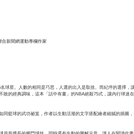
聯合新聞網運動專欄作家
選了76名球星。人數的相同是巧思，人選的出入是取捨。而紀坪的選擇
不敗的經典調味，這本「話中有畫」的NBA絕殺75式，讓內行球迷
如同籃球的武功祕笈，作者以生動活潑的文字搭配繪者細膩的插圖，
球員所擅長的獨門球技，同時還有生動的圖解示意，讓人在閱讀此書