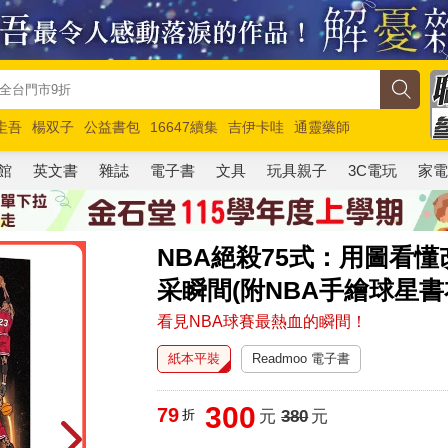
圭吾
楊双子
公益書包
16647續集
吉伊卡哇
通靈藥師
路邊攤新作
馬斯克
玩具總動員5
超慢跑
館
英文書
雜誌
電子書
文具
玩具親子
3C電玩
家
NBA絕殺75式：用圖看
采瞬間(附NBA手繪球星書
看見NBA球賽最熱血的瞬間！
紙本平裝
Readmoo 電子書
300
79
折
元
380
元