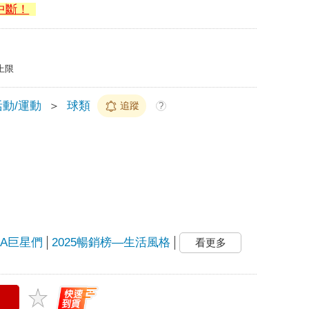
中斷！
上限
動/運動
＞
球類
追蹤
?
BA巨星們
2025暢銷榜—生活風格
看更多