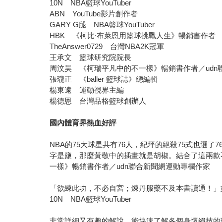
10N NBA籃球YouTuber
ABN YouTube影片創作者
GARY G腿 NBA籃球YouTuber
HBK 《柯比∙布萊恩用籃球挑戰人生》暢銷書作者
TheAnswer0729 台灣NBA2K冠軍
王承文 籃球研究院院長
周汶昊 《柯瑞平凡中的不一樣》暢銷書作者／udn
張瓏正 《baller 籃球誌》總編輯
楊東遠 運動視界主編
楊德恩 台灣品格籃球創辦人
國內體育界熱血好評
NBA的75大球星共有76人，紀坪的絕殺75式也
字是鹽，那麼黃敬中的插畫就是胡椒。結合了這兩款
一樣》暢銷書作者／udn聯合新聞網運動專欄作家
「欲練此功，不必自宮；煉丹服藥不及本書讀通！」
10N NBA籃球YouTuber
非常詳細又有趣的解說，能快速了解各個身懷絕技的