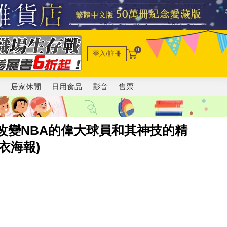
0
登入/註冊
電
居家休閒
日用食品
影音
售票
懂改變NBA的偉大球員和其神技的精
衣海報)