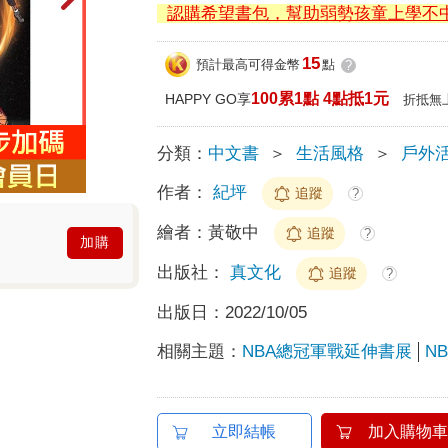
認購希望書包，幫助弱勢孩童上學不
15
預計最高可得金幣
點
?
100累1點 4點抵1元
HAPPY GO享
折抵無
分類：
中文書
＞
生活風格
＞
戶外活
作者：
紀坪
追蹤
?
繪者：
黃敬中
追蹤
?
加購
出版社：
真文化
追蹤
?
出版日：
2022/10/05
相關主題：
NBA總冠軍戰延伸書展
N
立即結帳
加入購物車