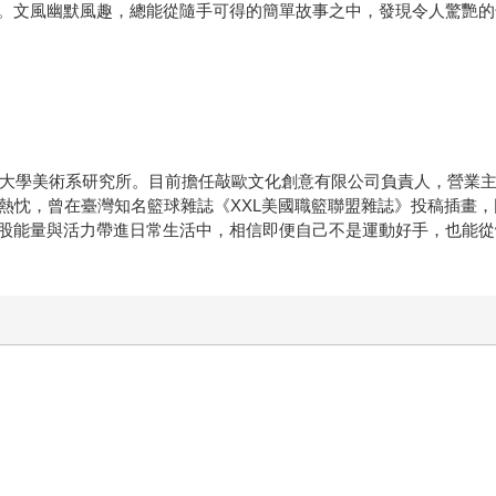
。文風幽默風趣，總能從隨手可得的簡單故事之中，發現令人驚艷的
藝術大學美術系研究所。目前擔任敲歐文化創意有限公司負責人，營業
的熱忱，曾在臺灣知名籃球雜誌《XXL美國職籃聯盟雜誌》投稿插畫
股能量與活力帶進日常生活中，相信即便自己不是運動好手，也能從