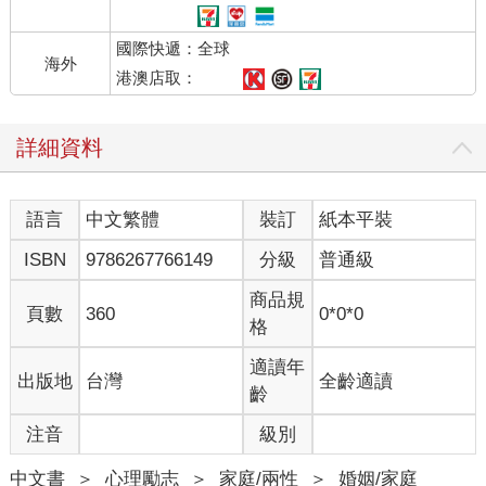
齊齊往上擠，另一方就可能是漫不在乎地從中間亂擠的習慣……
也就是說，陷入熱戀的男女只不過是「可以提高後代存活率的組
國際快遞：全球
合」，而不是「兩人可以幸福快樂一輩子的絕佳組合」。當然，
海外
由於雙方必須進展到生殖行為的階段，因此在一段特定期間內不
港澳店取：
會挑對方的毛病。「情人眼中出西施」的期間確實是有的，不過
一旦過了那段期間，就會動不動開始嘆氣：「這個人到底在想什
詳細資料
麼？」、「為什麼事情會變成這樣呢？」長期生活下來，另一半
將會變成三不五時惹自己生氣的人。這種事情明明是理所當然的
結果，但世上許多民族都有結婚這種契約，一再把頻率不合的人
語言
中文繁體
裝訂
紙本平裝
雙雙對對綑綁在一起。
這究竟是什麼陷阱啊？
ISBN
9786267766149
分級
普通級
不過呢，其實只要不把夫妻關係想成是「可以幸福快樂一輩子的
夥伴」就沒問題了。如果能換個角度，把對方想成「隨時隨地會
商品規
頁數
360
0*0*0
做出不同反應的優秀警報器」，那麼作為「決定生死存亡」的求
格
生夥伴，對方其實還是挺可靠的。
仔細想想，一部分人類能夠遠離戰爭與飢餓，過著整齊清潔的都
適讀年
出版地
台灣
全齡適讀
市生活，也不過是近百年來的事。在百年以前，夫妻兩人得先合
齡
力想辦法一同存活下去，才有可能追求幸福快樂的生活。
注音
級別
或許是現代社會這種清潔與安全的結構，讓人誤以為夫妻是「可
以過得幸福快樂的夥伴」，所以反而刻意去探討相反的案例吧。
中文書
＞
心理勵志
＞
家庭/兩性
＞
婚姻/家庭
如果是這種情況，二十一世紀的「夫妻」結構正迎來史上空前的