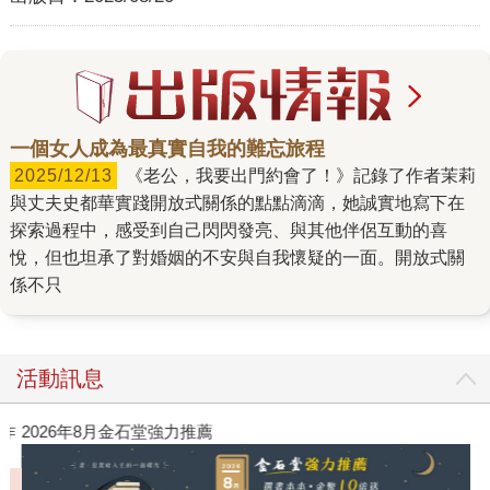
一個女人成為最真實自我的難忘旅程
2025/12/13
《老公，我要出門約會了！》記錄了作者茉莉
與丈夫史都華實踐開放式關係的點點滴滴，她誠實地寫下在
探索過程中，感受到自己閃閃發亮、與其他伴侶互動的喜
悅，但也坦承了對婚姻的不安與自我懷疑的一面。開放式關
係不只
活動訊息
作
2026年8月金石堂強力推薦