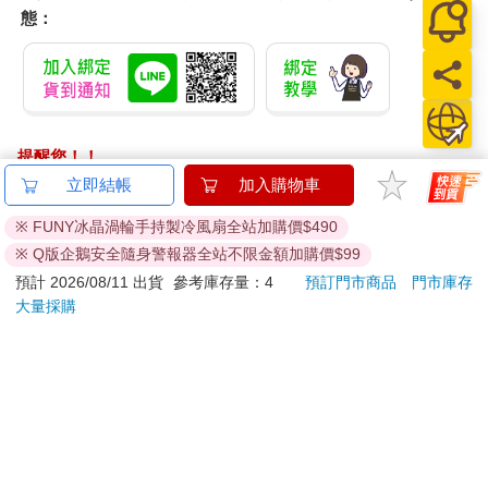
微的生活瑣事即可，總之就是要好好注意到太太一直以來為你用
態：
心付出的地方，然後開口對她說：「妳一直以來都為我做了這些
事。」
女人並不是想要你的稱讚，而是想要你的理解，所以聽到你開口
慰勞她過去的付出，最能夠打動她的心。
為了不讓她想起負面記憶，另一種方法是讓她反覆想到未來。與
提醒您！！
她分享、勾勒未來一段時間的計畫，例如：「等楓葉再紅一點之
金石堂及銀行均不會請您操作ATM! 如接獲電話要求您前往
立即結帳
加入購物車
後，要不要去日光？去吃之前電視上播的湯葉懷石。」或「今年
ATM提款機，請不要聽從指示，以免受騙上當！
的結婚紀念日是星期六吧？要不要買瓶好喝的葡萄酒啊？」
※ FUNY冰晶渦輪手持製冷風扇全站加購價$490
在反覆想著不久之後「要穿什麼衣服去才好呢？」的期待中，女
退換貨須知：
※ Q版企鵝安全隨身警報器全站不限金額加購價$99
性腦就沒空想起過去的負面記憶。
**提醒您，鑑賞期不等於試用期，退回商品須為全新狀態**
預計 2026/08/11 出貨
參考庫存量：4
預訂門市商品
門市庫存
開口慰勞妻子過去的辛勞時間，編織未來的美好藍圖，就是把滿
依據「消費者保護法」第19條及行政院消費者保護處公告之
大量採購
腹怨懟的老婆變成天真新婚妻子的魔法。各位不妨試一試。
「通訊交易解除權合理例外情事適用準則」，以下商品購買
後，除商品本身有瑕疵外，將不提供7天的猶豫期：
❤ 婚姻生活必讀 ！掌握夫婦腦，機智夫妻生活的熱戀策略
易於腐敗、保存期限較短或解約時即將逾期。（如：生
「對女性腦沒轍」而感到絕望的你，不用灰心，男人只要善加利
用女性腦這種反覆的習性即可。不一定要稱讚她或說出「謝
鮮食品）
謝」，只要默默把她「一直在為你做的」事情說出來即可。
依消費者要求所為之客製化給付。（客製化商品）
報紙、期刊或雜誌。（含MOOK、外文雜誌）
經消費者拆封之影音商品或電腦軟體。