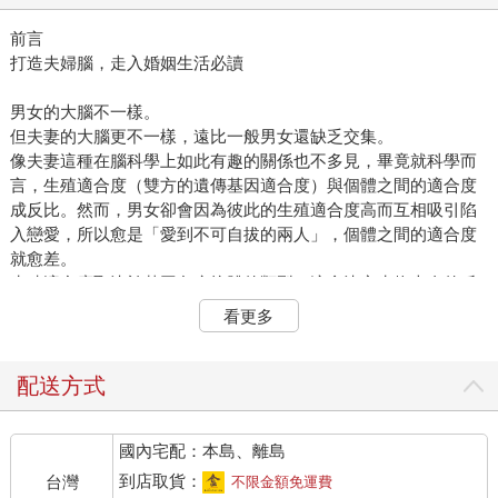
前言
打造夫婦腦，走入婚姻生活必讀
男女的大腦不一樣。
但夫妻的大腦更不一樣，遠比一般男女還缺乏交集。
像夫妻這種在腦科學上如此有趣的關係也不多見，畢竟就科學而
言，生殖適合度（雙方的遺傳基因適合度）與個體之間的適合度
成反比。然而，男女卻會因為彼此的生殖適合度高而互相吸引陷
入戀愛，所以愈是「愛到不可自拔的兩人」，個體之間的適合度
就愈差。
生殖適合度取決於基因免疫抗體的類型，這會決定生物本身的反
應模式。例如，當人突然聽到陌生的爆裂聲響時，要迅速邁開步
看更多
伐跑開，還是縮在原地不動？夫妻組合在這種無意識的反應上會
有所不同。因為如此一來，將有一方能存活下來，遺傳給後代的
基因組合也會增加。雖然這種組合在動物學上十分合理，但從心
配送方式
理學來看，卻會不時發生其中一方做出讓另一方意料之外的行
為，因此兩人容易產生摩擦，使人心生不快。
國內宅配：本島、離島
舉例來說，若是一方怕冷，另一方可能就怕熱；如果有一方比較
神經質，另一方就常常是少一根筋；某一方習慣從牙膏底端整整
到店取貨：
台灣
不限金額免運費