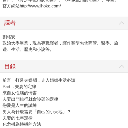
官方網站http://www.ihoko.com/
譯者
劉格安
政治大學畢業，現為專職譯者，譯作類型包含商管、醫學、旅
遊、生活、歷史和小說等。
目錄
前言 打造夫婦腦，走入婚姻生活必讀
Part I. 夫妻的定律
來自女性腦的情書
夫妻出門旅行就會吵架的定律
戀愛是人生的試煉
男人為什麼需要「自己的小天地」？
夫妻的七年定律
化危機為轉機的方法