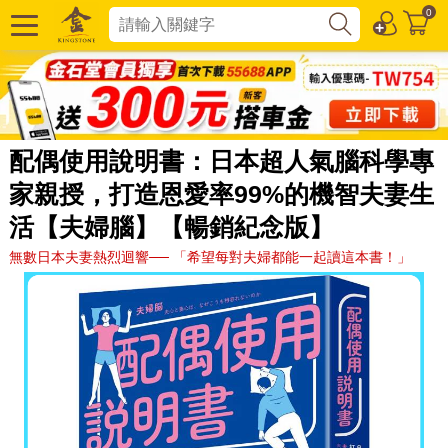
0
配偶使用說明書：日本超人氣腦科學專
家親授，打造恩愛率99%的機智夫妻生
活【夫婦腦】【暢銷紀念版】
無數日本夫妻熱烈迴響── 「希望每對夫婦都能一起讀這本書！」