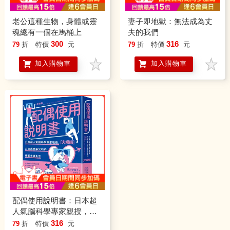
老公這種生物，身體或靈
妻子即地獄：無法成為丈
魂總有一個在馬桶上
夫的我們
300
316
79
折
特價
元
79
折
特價
元
加入購物車
加入購物車
配偶使用說明書：日本超
人氣腦科學專家親授，打
造恩愛率99%的機智夫妻
316
79
折
特價
元