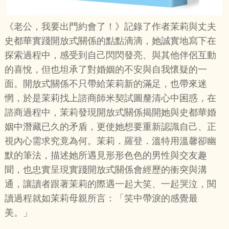
《老公，我要出門約會了！》記錄了作者茉莉與丈夫
史都華實踐開放式關係的點點滴滴，她誠實地寫下在
探索過程中，感受到自己閃閃發亮、與其他伴侶互動
的喜悅，但也坦承了對婚姻的不安與自我懷疑的一
面。開放式關係不只帶給茉莉新的滿足，也帶來迷
惘，於是茉莉找上諮商師米契試圖釐清心中困惑，在
諮商過程中，茉莉發現開放式關係揭開她與史都華婚
姻中潛藏已久的矛盾，更使她想要重新認識自己、正
視內心需求究竟為何。茉莉．羅登．溫特用溫馨卻幽
默的筆法，描述她所遇見形形色色的男性與交友趣
聞，也忠實呈現實踐開放式關係會經歷的衝突與溝
通，讓讀者跟著茉莉的際遇一起大笑、一起哭泣，閱
讀過程就如茉莉母親所言：「笑中帶淚的感覺最
美。」