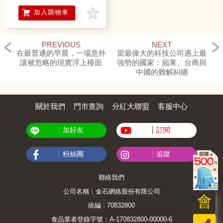
生活【夫婦腦】【暢銷紀
加入購物車
念版】
PREVIOUS
NEXT
在最普通的早晨，一場意外
當最偉大的科技公司遇上最
讓被忽略的現實浮上檯面
強勢的國家：蘋果、台商與
中國的難解糾纏
關於我們
門市查詢
分紅大聯盟
客服中心
加好友
訂閱
粉絲團
追蹤
聯絡我們
公司名稱：金石網絡股份有限公司
會
統編 : 70832800
食品業者登錄字號：A-170832800-00000-6