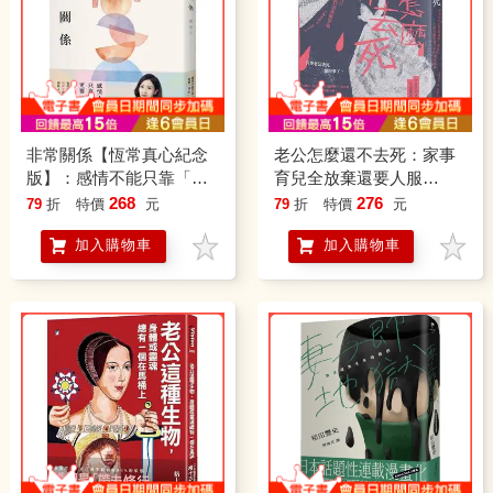
非常關係【恆常真心紀念
老公怎麼還不去死：家事
版】：感情不能只靠「用
育兒全放棄還要人服
力」，更要「用心」！鄧
侍？！來自絕望妻子們的
268
276
79
折
特價
元
79
折
特價
元
惠文透視關係、剖析人心
深層怒吼
加入購物車
加入購物車
的經典代表作