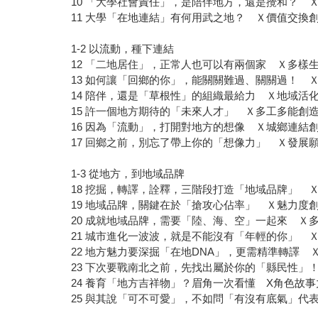
10 「大學社會責任」，是陪伴地方，還是攪和？ 
11 大學「在地連結」有何用武之地？ Ｘ價值交
1-2 以流動，種下連結
12 「二地居住」，正常人也可以有兩個家 Ｘ多樣
13 如何讓「回鄉的你」，能關關難過、關關過！ 
14 陪伴，還是「草根性」的組織最給力 Ｘ地域活
15 許一個地方期待的「未來人才」 Ｘ多工多能創
16 因為「流動」，打開對地方的想像 Ｘ城鄉連結
17 回鄉之前，別忘了帶上你的「想像力」 Ｘ發展
1-3 從地方，到地域品牌
18 挖掘，轉譯，詮釋，三階段打造「地域品牌」 
19 地域品牌，關鍵在於「搶攻心佔率」 Ｘ魅力度
20 成就地域品牌，需要「陸、海、空」一起來 Ｘ
21 城市進化一波波，就是不能沒有「年輕的你」 
22 地方魅力要深掘「在地DNA」，更需精準轉譯 
23 下次要戰南北之前，先找出屬於你的「縣民性」
24 養育「地方吉祥物」？眉角一次看懂 X角色故
25 與其說「可不可愛」，不如問「有沒有底氣」代