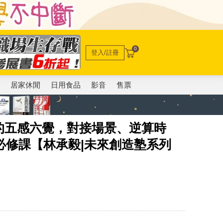
0
登入/註冊
電
居家休閒
日用食品
影音
售票
的五感六覺，對接場景、逆算時
必修課【林承毅|未來創造塾系列