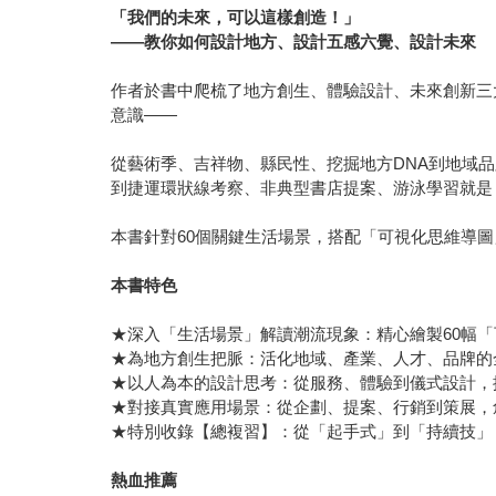
「我們的未來，可以這樣創造！」
——教你如何設計地方、設計五感六覺、設計未來
作者於書中爬梳了地方創生、體驗設計、未來創新三
意識——
從藝術季、吉祥物、縣民性、挖掘地方DNA到地域
到捷運環狀線考察、非典型書店提案、游泳學習就是
本書針對60個關鍵生活場景，搭配「可視化思維導
本書特色
★深入「生活場景」解讀潮流現象：精心繪製60幅
★為地方創生把脈：活化地域、產業、人才、品牌的
★以人為本的設計思考：從服務、體驗到儀式設計，
★對接真實應用場景：從企劃、提案、行銷到策展，
★特別收錄【總複習】：從「起手式」到「持續技」
熱血推薦