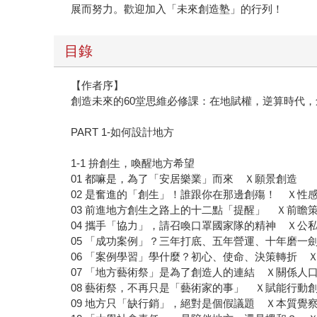
展而努力。歡迎加入「未來創造塾」的行列！
目錄
【作者序】
創造未來的60堂思維必修課：在地賦權，逆算時代
PART 1-如何設計地方
1-1 拚創生，喚醒地方希望
01 都嘛是，為了「安居樂業」而來 Ｘ願景創造
02 是奮進的「創生」！誰跟你在那邊創殤！ Ｘ性
03 前進地方創生之路上的十二點「提醒」 Ｘ前瞻
04 攜手「協力」，請召喚口罩國家隊的精神 Ｘ公
05 「成功案例」？三年打底、五年營運、十年磨一
06 「案例學習」學什麼？初心、使命、決策轉折 
07 「地方藝術祭」是為了創造人的連結 Ｘ關係人
08 藝術祭，不再只是「藝術家的事」 Ｘ賦能行動
09 地方只「缺行銷」，絕對是個假議題 Ｘ本質覺