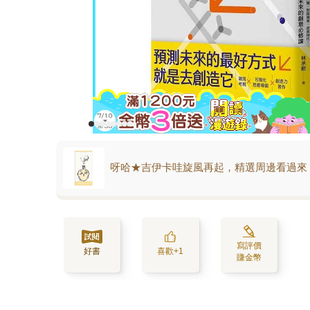
呀哈★吉伊卡哇旋風再起，精選周邊看過來
寫評價
好書
喜歡+1
賺金幣