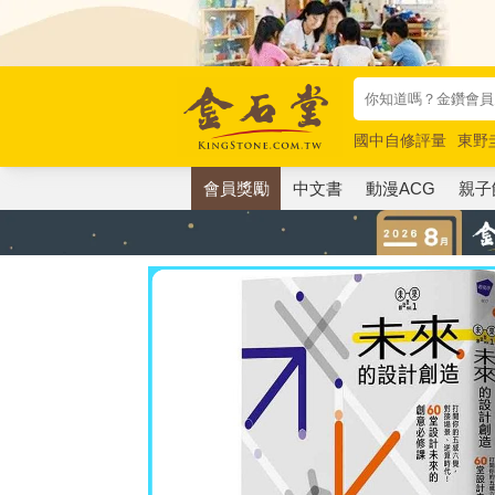
國中自修評量
東野
唯紅花綻放
奧德賽
會員獎勵
中文書
動漫ACG
親子