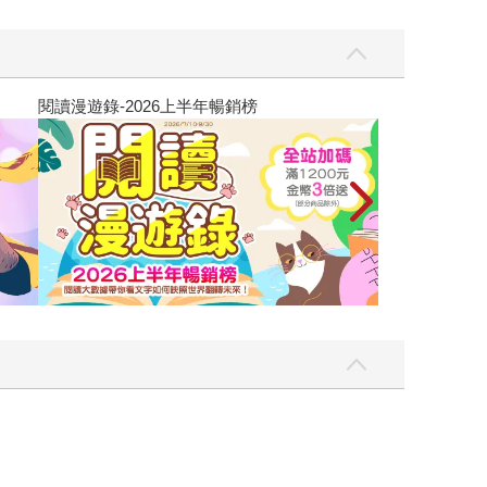
讀懂全球首富極