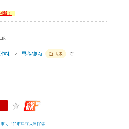
中斷！
上限
工作術
＞
思考/創新
追蹤
?
門市商品
門市庫存
大量採購