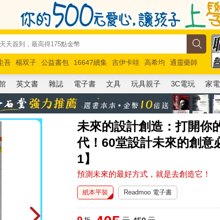
圭吾
楊双子
公益書包
16647續集
吉伊卡哇
高希均
通靈藥師
路邊攤新作
馬斯克
玩具總動員5
超慢跑
館
英文書
雜誌
電子書
文具
玩具親子
3C電玩
家
未來的設計創造：打開你
代！60堂設計未來的創意
1】
預測未來的最好方式，就是去創造它！
紙本平裝
Readmoo 電子書
9
折