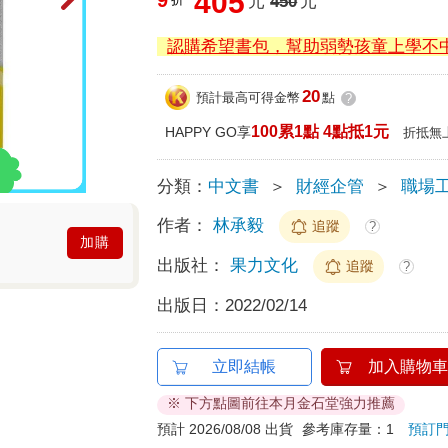
405
元
450
元
認購希望書包，幫助弱勢孩童上學不
20
預計最高可得金幣
點
?
100累1點 4點抵1元
HAPPY GO享
折抵無
分類：
中文書
＞
財經企管
＞
職場
作者：
林承毅
追蹤
?
加購
出版社：
果力文化
追蹤
?
出版日：
2022/02/14
立即結帳
加入購物車
※ 下方點圖前往本月金石堂強力推薦
預計 2026/08/08 出貨
參考庫存量：1
預訂