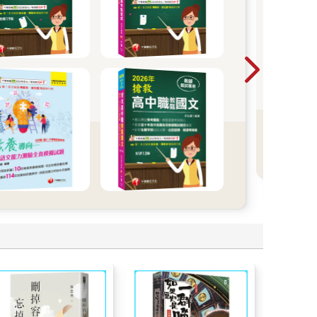
從考
事力
語言
影響力 語言書展
起