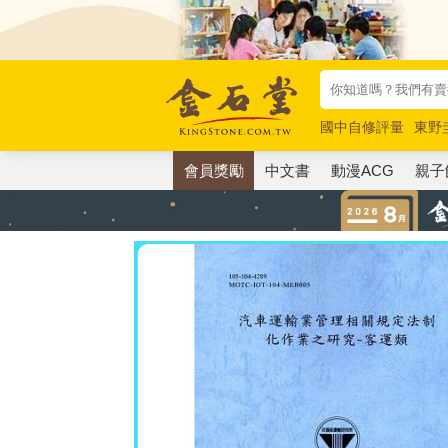
國中自修評量
東野
唯紅花綻放
奧德賽
會員獎勵
中文書
動漫ACG
親子