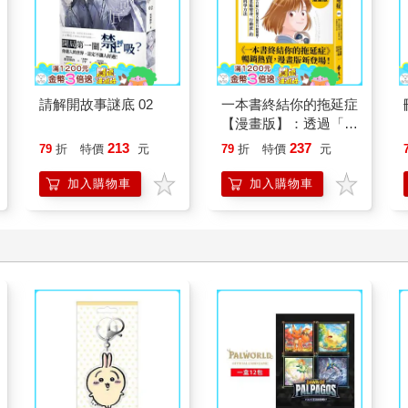
請解開故事謎底 02
一本書終結你的拖延症
【漫畫版】：透過「小
行動」打開大腦的行動
213
237
79
折
特價
元
79
折
特價
元
開關，懶人也能變身
「行動派」的37個科
加入購物車
加入購物車
學方法