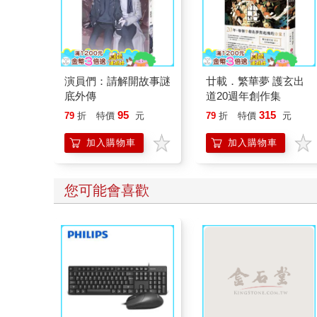
演員們：請解開故事謎
廿載．繁華夢 護玄出
底外傳
道20週年創作集
95
315
79
折
特價
元
79
折
特價
元
加入購物車
加入購物車
您可能會喜歡