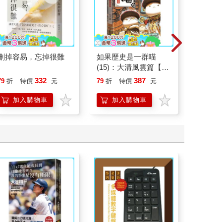
刪掉容易，忘掉很難
如果歷史是一群喵
北歐時
(15)：大清風雲篇【萌
福國度
貓漫畫學歷史】
332
387
79
折
特價
元
79
折
特價
元
79
折
加入購物車
加入購物車
加