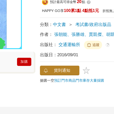
20
預計最高可得金幣
點
?
100累1點 4點抵1元
HAPPY GO享
折抵無
分類：
中文書
＞
考試書/政府出版品
作者：
張朝能、張勝雄、賈凱傑、胡
出版社：
交通運輸所
追蹤
?
出版日：
2016/09/01
加購
貨到通知
搶購一空
預訂門市商品
門市庫存
大量採購