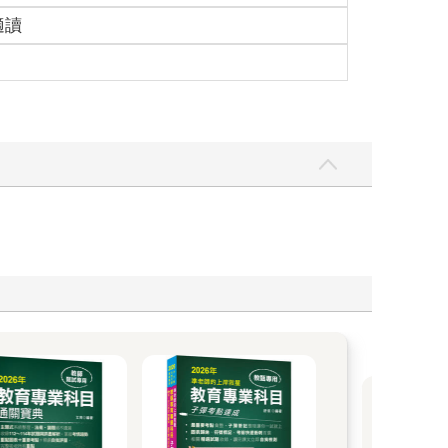
適讀
考試