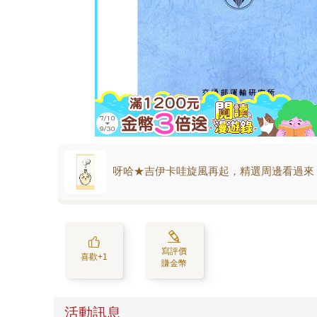
呀哈★吉伊卡哇旋風再起，精選周邊看過來
寫評價
喜歡+1
賺金幣
活動訊息