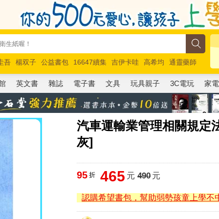
圭吾
楊双子
公益書包
16647續集
吉伊卡哇
高希均
通靈藥師
路邊攤新作
馬斯克
玩具總動員5
超慢跑
館
英文書
雜誌
電子書
文具
玩具親子
3C電玩
家
汽車運輸業管理相關規定法
灰]
465
95
折
元
490
元
認購希望書包，幫助弱勢孩童上學不