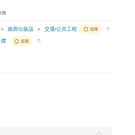
上限
＞
政府出版品
＞
交通/公共工程
追蹤
?
凱傑
追蹤
?