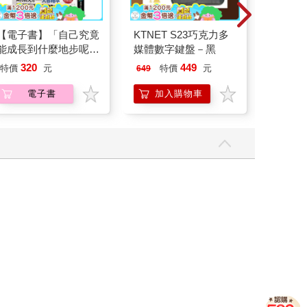
【電子書】「自己究竟
KTNET S23巧克力多
IMPA
能成長到什麼地步呢？
媒體數字鍵盤－黑
(500m
我的答案是沒有極限」
IMCMB
320
449
53
特價
元
特價
元
特價
649
電子書
加入購物車
加