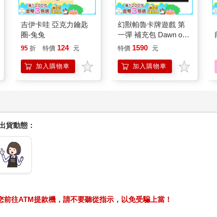
吉伊卡哇 亞克力鑰匙
幻獸帕魯卡牌遊戲 第
圈-兔兔
一彈 補充包 Dawn of
Palpagos（日文版一
124
1590
95
折
特價
元
特價
元
盒）
加入購物車
加入購物車
握出貨動態：
求您前往ATM提款機，請不要聽從指示，以免受騙上當！