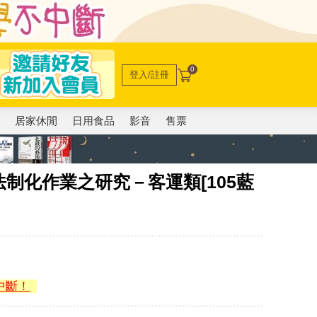
0
登入/註冊
電
居家休閒
日用食品
影音
售票
制化作業之研究－客運類[105藍
中斷！