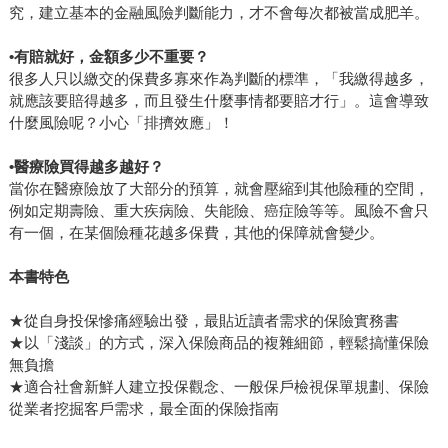
究，建立基本的金融風險判斷能力，才不會每次都被當成肥羊。
•有賠就好，金額多少不重要？
很多人只以繳交的保費多寡來作為判斷的標準，「我繳得越多，
就應該要賠得越多，而且發生什麼事情都要賠才行」。這會導致
什麼風險呢？小心「排擠效應」！
•醫療險買得越多越好？
當你在醫療險放了大部分的預算，就會壓縮到其他險種的空間，
例如定期壽險、重大疾病險、失能險、癌症險等等。風險不會只
有一個，在某個險種花越多保費，其他的保障就會變少。
本書特色
★從自身投保慘痛經驗出發，最貼近讀者需求的保險實務書
★以「淺談」的方式，深入保險商品的複雜細節，輕鬆搞懂保險
無負擔
★適合社會新鮮人建立投保觀念、一般保戶檢視保單規劃、保險
從業者挖掘客戶需求，最全面的保險指南