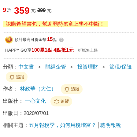
359
9
折
元
399
元
認購希望書包，幫助弱勢孩童上學不中斷！
15
預計最高可得金幣
點
?
100累1點 4點抵1元
HAPPY GO享
折抵無上限
分類：
中文書
＞
財經企管
＞
投資理財
＞
節稅/保險
追蹤
作者：
林政華（大仁）
追蹤
出版社：
一心文化
追蹤
出版日：
2020/07/01
相關主題：
五月報稅季，如何用稅增富？
聰明報稅