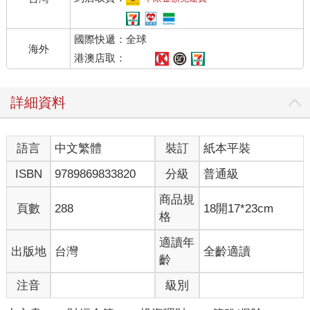
國際快遞：全球
海外
港澳店取：
詳細資料
語言
中文繁體
裝訂
紙本平裝
ISBN
9789869833820
分級
普通級
商品規
頁數
288
18開17*23cm
格
適讀年
出版地
台灣
全齡適讀
齡
注音
級別