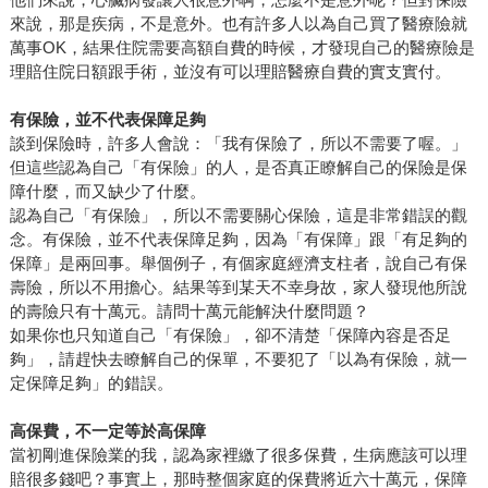
來說，那是疾病，不是意外。也有許多人以為自己買了醫療險就
萬事OK，結果住院需要高額自費的時候，才發現自己的醫療險是
理賠住院日額跟手術，並沒有可以理賠醫療自費的實支實付。
有保險，並不代表保障足夠
談到保險時，許多人會說：「我有保險了，所以不需要了喔。」
但這些認為自己「有保險」的人，是否真正瞭解自己的保險是保
障什麼，而又缺少了什麼。
認為自己「有保險」，所以不需要關心保險，這是非常錯誤的觀
念。有保險，並不代表保障足夠，因為「有保障」跟「有足夠的
保障」是兩回事。舉個例子，有個家庭經濟支柱者，說自己有保
壽險，所以不用擔心。結果等到某天不幸身故，家人發現他所說
的壽險只有十萬元。請問十萬元能解決什麼問題？
如果你也只知道自己「有保險」，卻不清楚「保障內容是否足
夠」，請趕快去瞭解自己的保單，不要犯了「以為有保險，就一
定保障足夠」的錯誤。
高保費，不一定等於高保障
當初剛進保險業的我，認為家裡繳了很多保費，生病應該可以理
賠很多錢吧？事實上，那時整個家庭的保費將近六十萬元，保障