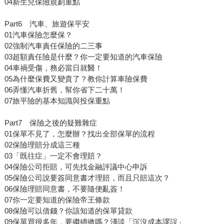
04新生兒保險規劃重點
Part6 汽車、旅遊保平安
01汽車保險怎麼保？
02強制汽車責任保險的二三事
03超額責任險是什麼？你一定要知道的汽車保險
04車禍受傷，務必當日就醫！
05為什麼保費又變貴了？教你計算車險保費
06弄懂汽車折舊，幫你省下二十萬！
07旅平險的基本知識與投保重點
Part7 保險之後的疑難雜症
01保單不見了，怎麼辦？找出全部保單的流程
02保險理賠分成這三種
03「既往症」一定不會理賠？
04保險公司拒賠，可先找金融評議中心申訴
05保險公司說要簽同意書才理賠，而且只賠這次？
06保險理賠同意書，不要隨便亂簽！
07你一定要知道的保險帝王條款
08保險可以借錢？你該知道的保單貸款
09保單買很多年，要繼續繳嗎？淺談「沉沒成本謬誤」