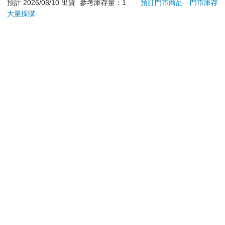
預計 2026/08/10 出貨
參考庫存量：1
預訂門市商品
門市庫存
大量採購
加入購物車
加入購物車
您可能會喜歡
吉伊卡哇 可愛小貼紙-
雙色蝦米_三層防護口
Poke
黃
罩（2入）
Illus
Poke
38
35
95
折
特價
元
特價
元
9
折
(Pokemo
Pres
加入購物車
加入購物車