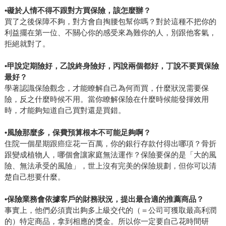
•礙於人情不得不跟對方買保險，該怎麼辦？
買了之後保障不夠，對方會自掏腰包幫你嗎？對於這種不把你的
利益擺在第一位、不關心你的感受來為難你的人，別跟他客氣，
拒絕就對了。
•甲說定期險好，乙說終身險好，丙說兩個都好，丁說不要買保險
最好？
學著認識保險觀念，才能瞭解自己為何而買，什麼狀況需要保
險，反之什麼時候不用。當你瞭解保險在什麼時候能發揮效用
時，才能夠知道自己買對還是買錯。
•風險那麼多，保費預算根本不可能足夠啊？
住院一個星期跟癌症花一百萬，你的銀行存款付得出哪項？骨折
跟變成植物人，哪個會讓家庭無法運作？保險要保的是「大的風
險、無法承受的風險」，世上沒有完美的保險規劃，但你可以清
楚自己想要什麼。
•保險業務會依據客戶的財務狀況，提出最合適的推薦商品？
事實上，他們必須賣出夠多上級交代的（＝公司可獲取最高利潤
的）特定商品，拿到相應的獎金。所以你一定要自己花時間研