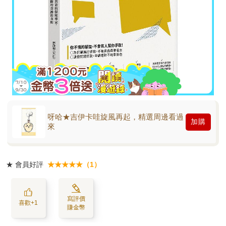
呀哈★吉伊卡哇旋風再起，精選周邊看過
加購
來
★
會員好評
★★★★★（1）
寫評價
喜歡+1
賺金幣