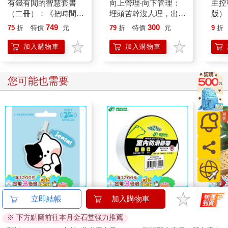
有錢有閒的智慧套書
向上管理‧向下管理：
主控
（二冊）：《把時間當
埋頭苦幹沒人理，出人
版）
作朋友【經典擴增
頭地有策略，承上啟
749
300
75
折
特價
元
79
折
特價
元
9
折
版】》、《通往財富自
下、左右逢源的職場聖
由之路（暢銷新裝
典
加入購物車
加入購物車
版）》
您可能也需要
minini SuperCard名牌
北極熊室內防滑膠帶
穎寶
立即結帳
加入購物車
造型悠遊卡-jenini【受
48mm×5M透明
(5台
※ 下方點圖前往本月金石堂強力推薦
託代銷】
179
308
特價
元
88
折
特價
元
89
折