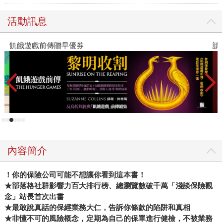
活動訊息
飢餓遊戲前傳贈早優券
讀
內容簡介
！你的保險公司可能不想讓你看到這本書！
★部落格社群影響力百大排行榜、總瀏覽數破千萬「淺談保險觀
念」站長首次出書
★最敢說真話的保經業務大仁，告訴你條款的陷阱和真相
★非懂不可的風險概念，定期為自己的保單進行健檢，不被業務