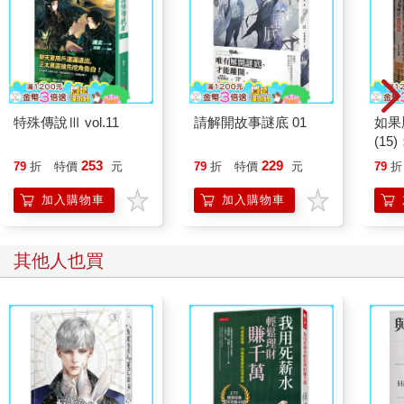
特殊傳說Ⅲ vol.11
請解開故事謎底 01
如果
(1
貓漫
253
229
79
折
特價
元
79
折
特價
元
79
折
加入購物車
加入購物車
其他人也買