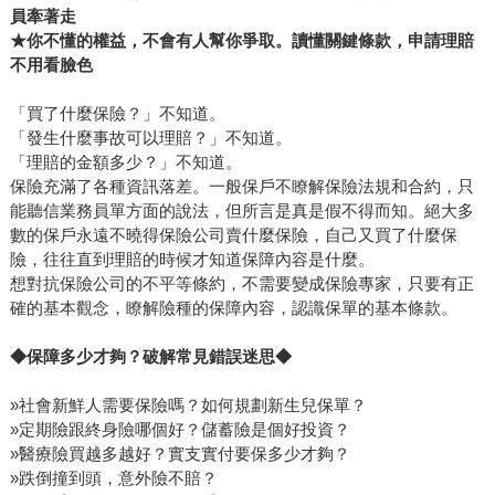
員牽著走
★你不懂的權益，不會有人幫你爭取。讀懂關鍵條款，申請理賠
不用看臉色
「買了什麼保險？」不知道。
「發生什麼事故可以理賠？」不知道。
「理賠的金額多少？」不知道。
保險充滿了各種資訊落差。一般保戶不瞭解保險法規和合約，只
能聽信業務員單方面的說法，但所言是真是假不得而知。絕大多
數的保戶永遠不曉得保險公司賣什麼保險，自己又買了什麼保
險，往往直到理賠的時候才知道保障內容是什麼。
想對抗保險公司的不平等條約，不需要變成保險專家，只要有正
確的基本觀念，瞭解險種的保障內容，認識保單的基本條款。
◆保障多少才夠？破解常見錯誤迷思◆
»社會新鮮人需要保險嗎？如何規劃新生兒保單？
»定期險跟終身險哪個好？儲蓄險是個好投資？
»醫療險買越多越好？實支實付要保多少才夠？
»跌倒撞到頭，意外險不賠？