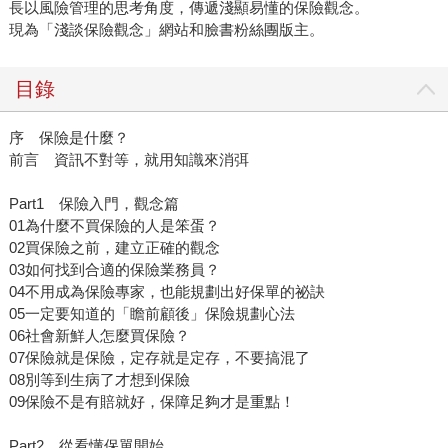
長以風險管理的思考角度，傳遞淺顯易懂的保險觀念。
現為「淺談保險觀念」網站和臉書粉絲團版主。
目錄
序 保險是什麼？
前言 資訊不對等，就用知識來消弭
Part1 保險入門，觀念篇
01為什麼不買保險的人是笨蛋？
02買保險之前，建立正確的觀念
03如何找到合適的保險業務員？
04不用成為保險專家，也能規劃出好保單的祕訣
05一定要知道的「瞻前顧後」保險規劃心法
06社會新鮮人怎麼買保險？
07保險就是保險，定存就是定存，不要搞混了
08別等到生病了才想到保險
09保險不是有賠就好，保障足夠才是重點！
Part2 從看懂保單開始