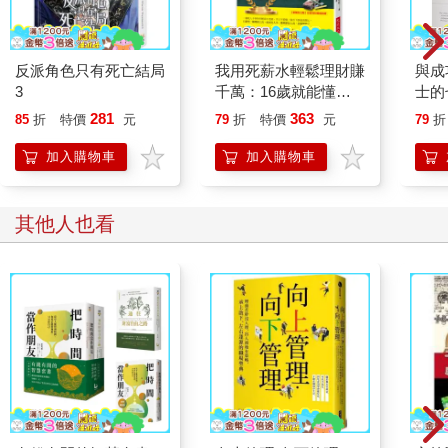
反派角色只有死亡結局
我用死薪水輕鬆理財賺
與成
3
千萬：16歲就能懂、
士的
26歲就置產的投資祕
全新
281
363
85
折
特價
元
79
折
特價
元
79
折
訣
加入購物車
加入購物車
其他人也看