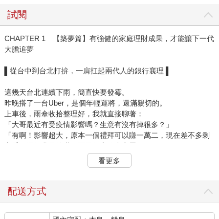
試閱
CHAPTER 1 【築夢篇】有強健的家庭理財成果，才能讓下一代
大膽追夢
▌從台中到台北打拚，一肩扛起兩代人的銀行襄理 ▌
這幾天台北連續下雨，簡直快要發霉。
昨晚搭了一台Uber，是個年輕運將，還滿親切的。
上車後，雨傘收拾整理好，我就直接聊著：
「大哥最近有受疫情影響嗎？生意有沒有掉很多？」
「有啊！影響超大，原本一個禮拜可以賺一萬二，現在差不多剩
七千。還好我是兼職，要不然真的會完蛋。」
年輕的運將大哥這麼說。
看更多
我接著問他：
「兼職？請問您白天是做哪個領域的呀？」
運將大哥不疾不徐的說：
配送方式
「我在銀行上班。」
聽了之後，我先哇了一聲，接著客氣的說著：