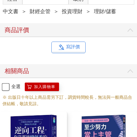
漲很多了，要不然我們老家那邊，以前一坪十二萬還十三萬而
中文書
＞
財經企管
＞
投資理財
＞
理財/儲蓄
已。新房子更貴。」
運將大哥仔細解說台中的行情給我聽。
「其實新房子貴也跟缺料、缺工有關，畢竟這兩年全球原物料上
商品評價
漲很多，這也是一個很大的關鍵。」
我職業病發作，開始聊起金融市場。
運將大哥說：
寫評價
「你說新房子缺料、缺工我能理解，但我們老家附近一堆老舊房
子，漲個屁喔！哪來的料跟工？這真的讓我想不通。」
「大哥，不是這樣的，您想想看，台中的新房子您跟我都買不起
相關商品
的情況下，是不是就要去追買老舊房子？這是市場的供需法則，
跟缺料、缺工沒直接影響，但有間接影響，不是嗎？就像您說的
那樣，如果不是老房東便宜賣給您，您可能要花到六百多萬才能
全選
加入購物車
買到這間老公寓。」
※ 出版日十年以上商品需另下訂，調貨時間較長，無法與一般商品合
不小心又聊了一段供需法則。
併結帳，敬請見諒。
運將大哥嘆了口氣說：
「是啦，你講的也是有道理，我們的確只能去搶買老房子，房價
自然就上去了。」
「那您在銀行是做存匯的嗎？」
我其實就是問是否是櫃檯人員。