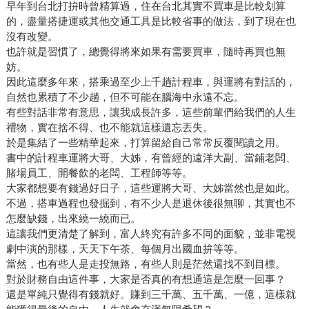
早年到台北打拚時曾精算過，住在台北其實不買車是比較划算
的，盡量搭捷運或其他交通工具是比較省事的做法，到了現在也
沒有改變。
也許就是習慣了，總覺得將來如果有需要買車，隨時再買也無
妨。
因此這麼多年來，搭乘過至少上千趟計程車，與運將有對話的，
自然也累積了不少趟，但不可能在腦海中永遠不忘。
有些對話非常有意思，讓我成長許多，這些前輩們給我們的人生
禮物，實在捨不得、也不能就這樣遺忘丟失。
於是集結了一些精華起來，打算留給自己常常反覆閱讀之用。
書中的計程車運將大哥、大姊，有曾經的遠洋大副、當鋪老闆、
賭場員工、開餐飲的老闆、工程師等等。
大家都想要有錢過好日子，這些運將大哥、大姊當然也是如此。
不過，搭車過程也發掘到，有不少人是退休後很無聊，其實也不
怎麼缺錢，出來繞一繞而已。
這讓我們更清楚了解到，富人終究有許多不同的面貌，並非電視
劇中演的那樣，天天下午茶、每個月出國血拚等等。
當然，也有些人是走投無路，有些人則是茫然還找不到目標。
對於財務自由這件事，大家是否真的有想通這是怎麼一回事？
還是單純只覺得有錢就好。賺到三千萬、五千萬、一億，這樣就