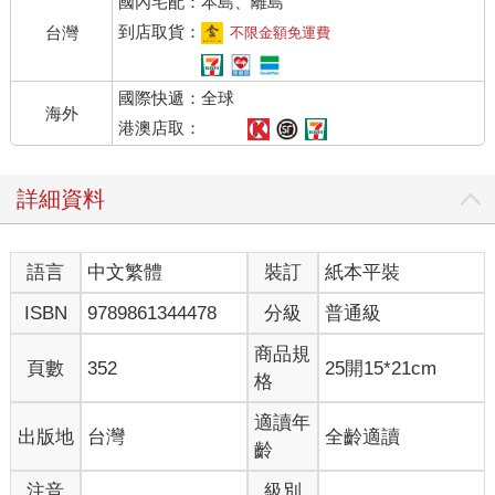
國內宅配：本島、離島
「銀行薪水應該還可以吧！晚上還要兼差跑車？您也太拚了，今
年幾歲啊？」
到店取貨：
台灣
不限金額免運費
年輕的運將大哥笑著說：
「我今年三十一歲，因為剛買了台中的房子，要繳貸款啊，拚了
國際快遞：全球
命也要賺錢。」
海外
我有點疑惑的問著：
港澳店取：
「您不是在台北上班嗎？怎麼會買台中的房子？」
「不是啦！我是買給爸媽住的。我們跟房東租了二十幾年，房東
詳細資料
很老了，想說便宜賣我們，至少在還有意識處理財產的時候賣一
賣。雖然是沒電梯的老公寓，但怎麼說也是我們住這麼久的家，
二十幾坪快三十坪。既然老房東對我們這麼好，那我不買實在說
語言
中文繁體
裝訂
紙本平裝
不過去。」
運將大哥雖然三十一歲而已，講話卻帶有一些成熟。
ISBN
9789861344478
分級
普通級
我好奇問著：
「冒昧請教一下，台中房子您買多少？」
商品規
頁數
352
25開15*21cm
「不到四百萬，附近行情大約是六百多萬，我都查過了。」
格
運將大哥很爽快的回答。
「不到四百萬？就算是無電梯公寓，台中房子有這麼便宜？還是
適讀年
出版地
台灣
全齡適讀
地點在以前的台中縣？」
齡
具體成交數字就不寫上了，以免當事人被認出。
注音
級別
「跟你說，我們房子是台中市區，不是以前的台中縣，而且已經