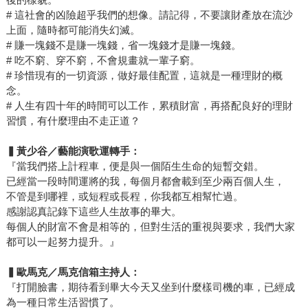
# 這社會的凶險超乎我們的想像。請記得，不要讓財產放在流沙
上面，隨時都可能消失幻滅。
# 賺一塊錢不是賺一塊錢，省一塊錢才是賺一塊錢。
# 吃不窮、穿不窮，不會規畫就一輩子窮。
# 珍惜現有的一切資源，做好最佳配置，這就是一種理財的概
念。
# 人生有四十年的時間可以工作，累積財富，再搭配良好的理財
習慣，有什麼理由不走正道？
▍黃少谷／藝能演歌運轉手：
『當我們搭上計程車，便是與一個陌生生命的短暫交錯。
已經當一段時間運將的我，每個月都會載到至少兩百個人生，
不管是到哪裡，或短程或長程，你我都互相幫忙過。
感謝認真記錄下這些人生故事的畢大。
每個人的財富不會是相等的，但對生活的重視與要求，我們大家
都可以一起努力提升。』
▍
歐馬克／馬克信箱主持人：
『打開臉書，期待看到畢大今天又坐到什麼樣司機的車，已經成
為一種日常生活習慣了。