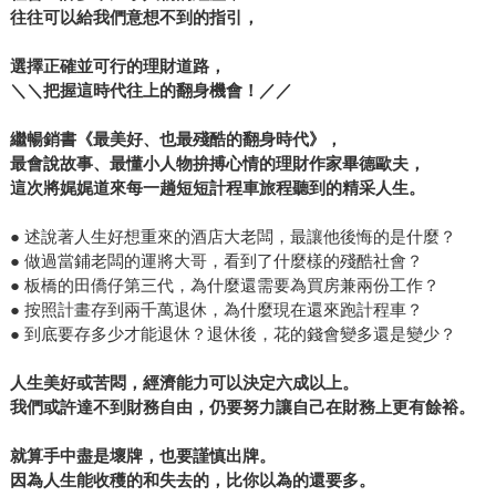
往往可以給我們意想不到的指引，
選擇正確並可行的理財道路，
＼＼把握這時代往上的翻身機會！／／
繼暢銷書《最美好、也最殘酷的翻身時代》，
最會說故事、最懂小人物拚搏心情的理財作家畢德歐夫，
這次將娓娓道來每一趟短短計程車旅程聽到的精采人生。
● 述說著人生好想重來的酒店大老闆，最讓他後悔的是什麼？
● 做過當鋪老闆的運將大哥，看到了什麼樣的殘酷社會？
● 板橋的田僑仔第三代，為什麼還需要為買房兼兩份工作？
● 按照計畫存到兩千萬退休，為什麼現在還來跑計程車？
● 到底要存多少才能退休？退休後，花的錢會變多還是變少？
人生美好或苦悶，經濟能力可以決定六成以上。
我們或許達不到財務自由，仍要努力讓自己在財務上更有餘裕。
就算手中盡是壞牌，也要謹慎出牌。
因為人生能收穫的和失去的，比你以為的還要多。