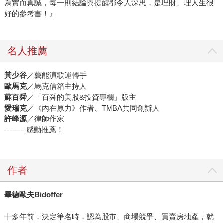
寫實而真誠，每一則結論與提醒都令人深思，是理財、理人生很
好的參考書！』
名人推薦
黃少谷
／藝能演歌運轉手
歐馬克
／馬克信箱主持人
蘇百舜
／「百舜的美股&投資專欄」版主
愛瑞克
／《內在原力》作者、TMBA共同創辦人
許峰源
／律師作家
────感動推薦！
作者
畢德歐夫
Bidoffer
十多年前，決定筆名時，認為股市、商場競爭、買賣房地產，就