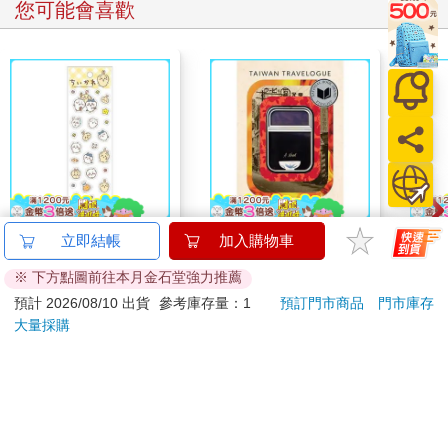
把自己的品牌做好，
您可能會喜歡
不管是髮型設計師也好、汽車銷售業務也罷，
都不能忽視跟客戶之間的關係。
為什麼有些設計師可以收費上千，有些卻是三百？這些都有學
問。
保險業務也是一樣。
我還舉了例子，一些金融業的高級業務是怎麼養成的。
想說這個年輕人才三十出頭就二寶爸，能多給一些意見分享總是
好的。
金融業的高級業務之所以能賺這麼多錢，像銀行理專、保險員，
吉伊卡哇 可愛小貼紙-
Taiwan Travelogue: A
山毛
立即結帳
加入購物車
優秀的跟普通的差距十萬八千里。
黃
Novel(U.S.-printed
最關鍵的，除了專業知識之外，還有永遠能夠為客戶想到下一
※ 下方點圖前往本月金石堂強力推薦
edition)
38
499
95
折
特價
元
73
折
特價
元
66
折
步。
預計 2026/08/10 出貨
參考庫存量：1
預訂門市商品
門市庫存
簡單來說，讓客戶覺得安心、覺得爽，生意自然會一個接一個，
大量採購
加入購物車
加入購物車
根本做不完。
做人比做事還要重要一些。
講了這些給小哥聽，希望對他有幫助。
訂購/退換貨須知
至於未來他能不能在他的領域發光發熱，這不是我能決定的，但
至少該說都說了。很快就到達目的地，運將小哥還想繼續多聊幾
句，但真的沒辦法，只跟他說：
加入金石堂 LINE 官方帳號『完成綁定』，隨時掌握出貨動