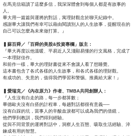
在馬克信箱讀了這麼多信，我深深體會到每個人都是有故事的
人。
畢大用一篇篇與運將的對話，寓理財觀念於聊天紀錄中。
感謝畢大讓我們有幸可以藉由閱讀別人的人生故事，提醒現在的
自己可以怎麼為未來做打算。』
▍
蘇百舜／「百舜的美股
&
投資專欄」版主：
『畢大再度以他溫暖、平易近人又淺顯易懂的行文風格，完成了
一本理財佳作。
和前作一樣，畢大的理財書從來不會讓人看了想睡覺。
這本書包含了各式各樣的人生故事，和各式各樣的理財觀。
有成功的、失意的，值得我們學習和警惕。推薦給大家！』
▍
愛瑞克／《內在原力》作者、
TMBA
共同創辦人：
『人生沒有白走的路，每一步都算數；
畢德歐夫沒有白搭的計程車，每趟對話都很有意義──
沒有白踩的坑，當事人的辛酸血淚都可以成為我們的借鏡，
他們學到教訓，我們得到經驗。
從與不同背景的運將對話中，洞察人生百態、吸取生活經驗、淬
鍊成有用的智慧。