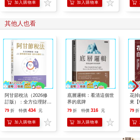
加入購物車
加入購物車
我繼續問著。畢竟孩子這麼小，為寶寶感到有點不捨。
運將小哥說：
「我爸媽很早就離婚了，只有我爸勉強可以幫忙帶。我太太那邊
其他人也看
也是爸媽離婚，媽媽很早就不見了，她爸眼睛不好，自己都顧不
好了，寶寶不敢給他帶。」
說到這段時，小哥語氣滿平常的。
小時候爸媽也會跟我們說，社會上其實有很多父母離異的案例，
但當時無法體會，還以為人人都是在完整家庭長大的，直到成長
過程中認識了許多朋友，才發現確實是這樣。
這類孩子往往會更早熟些，因為也會更早出社會。
但出身單親家庭，不見得就會學壞，這還是因人而異的。
不過生活往往比較辛苦，畢竟父母任何一人要獨自扛起一個家
庭，都不是簡單事。
運將小哥後來問我有關兩個孩子的生活開銷。
阿甘節稅法（2026修
底層邏輯：看清這個世
花掉
我也跟他說要加油，趁年輕多拚一些專業技能，因為扛一個家不
訂版）：全方位理財第
界的底牌
來【
簡單，雙北的開銷要壓低，也低不到哪裡去。
三堂課，讓你隱形加
「金
434
316
79
折
特價
元
79
折
特價
元
79
折
為什麼大多數四十多歲、五十多歲的中年人收入會不錯，原因就
薪，退休金翻倍
多反
是年輕時做了「累積」的功夫。
加入購物車
加入購物車
要去做能夠累積的工作，