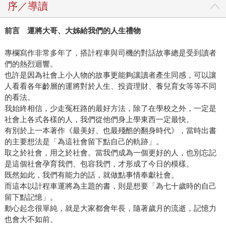
序／導讀
前言 運將大哥、大姊給我們的人生禮物
專欄寫作非常多年了，搭計程車與司機的對話故事總是受到讀者
們的熱烈迴響。
也許是因為社會上小人物的故事更能夠讓讀者產生同感，可以讓
人看看各年齡層的運將對於人生、投資理財、養兒育女等等不同
的看法。
我始終相信，少走冤枉路的最好方法，除了在學校之外，一定是
社會上各式各樣的人，我們從他們身上學東西一定最快。
有別於上一本著作《最美好、也最殘酷的翻身時代》，當時出書
的主要想法是「為這社會留下點自己的軌跡」。
取之於社會，用之於社會。當我們成為一個更好的人，也別忘記
是這個社會孕育我們、包容我們，才形成了今日的模樣。
既然如此，我們有能力的話，就做點事情奉獻社會。
而這本以計程車運將為主題的書，則是想要「為七十歲時的自己
留下點記憶」。
動心起念很單純，就是大家都會年長，隨著歲月的流逝，記憶力
也會大不如前。