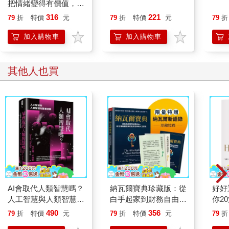
後來也聊到長輩跟他說兩個孩子年齡很近的話，雖然很累，但就
把情緒變得有價值，跟
是一次累完，如果年紀差比較多，就分開累。他是既緊張，又感
誰都能自在相處
316
221
79
折
特價
元
79
折
特價
元
79
折
到挑戰十足。
「你住哪邊？有長輩幫忙帶嗎？」
加入購物車
加入購物車
我繼續問著。
「我住新北，就新店那邊。我爸也六十幾歲了，偶爾可以幫我擋
一下，大部分都是我老婆帶去髮廊，一邊工作賺錢，一邊顧小
其他人也買
孩。同事人都不錯，願意幫忙顧一下。」
運將小哥跟我分享著他的家庭生活。
我納悶問：
「你太太可以把孩子帶去公司？這老闆也太好了吧？而且顧寶寶
又不是每個同事都有辦法。」
「唉唷，那邊也不是什麼大間的髮廊，加上老婆算店內業績好
的，如果不能帶孩子去，那班也沒辦法上了，這樣對大家都不好
啊。不過好在同事人都不錯，可以體諒。我們那邊跟你們台北不
一樣啦！人情味比較濃。」
小哥一股腦的說明狀況。
AI會取代人類智慧嗎？
納瓦爾寶典珍藏版：從
好好
「講得好像台北跟新北差很多，你也挺幽默的。」
人工智慧與人類智慧的
白手起家到財務自由，
你2
雖然我也知道台北確實比較沒人情味，這倒也沒錯。
雙重謎團
矽谷傳奇創投家的投資
功與
490
356
「你爸媽或者太太的爸媽，如果可以幫忙帶小孩，其實就差很多
79
折
特價
元
79
折
特價
元
79
折
哲學與人生智慧
了，至少也不用帶著剛出生的寶寶去髮廊上班。」