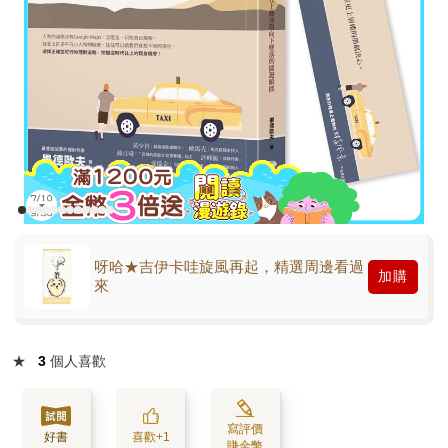
呀哈★吉伊卡哇旋風再起，精選周邊看過
加購
來
★
3
個人喜歡
寫評價
好書
喜歡+1
賺金幣