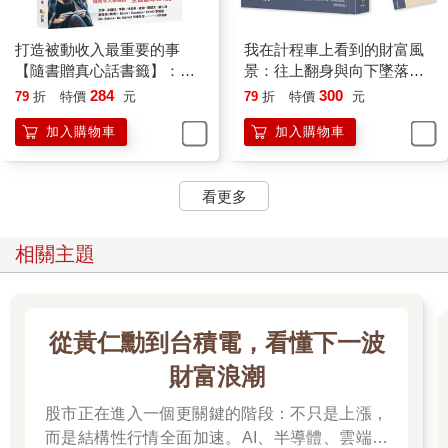
上班族的裝扮，白襯衫、西裝褲、皮鞋，沒有半點虛假。
這麼年輕就懂得在台北拚搏，照顧台中的家人，名片上掛的頭銜
也是個小主管，我跟他說聲加油，以後有機會肯定去找他做業
打造被動收入最重要的事
我在計程車上看到的財富風
績。
【隨書贈真心話書籤】：蕾
景：往上翻身與向下墜落的
臨走前我跟運將大哥說：
咪帶你用錢賺錢，翻身致富
關鍵瞬間【隨書贈畢德歐夫
284
300
79
折
特價
元
79
折
特價
元
「您一定可以完成在新莊買房的理想，祝心想事成。」
祝福書籤】
加入購物車
加入購物車
忽略網路上的雜訊，
一心一意往前走，
看更多
沒人能擋住我們追求更上層樓的那個決心。
運將大哥說的一段話，讓我很有感觸：
相關主題
「生活品質是什麼？那是有錢人在談的東西，我只想生存。」
這是下雨夜裡遇到的一個年輕司機的故事。
盡可能體會別人的生活，也能豐富我們的人生。
從黃仁勳到台積電，看懂下一波
◤畢大想跟你分享的是──
財富浪潮
放手追逐夢想，常見的是前人已經幫我們打下一定的基礎，才有
辦法去追。
股市正在進入一個更關鍵的階段：不只是上漲，
一個身無分文的人要談夢想，往往容易變成空談。
而是結構性行情全面加速。AI、半導體、雲端運
這位運將大哥先幫上一代買好遮風避雨的自住宅後，接著要打拚