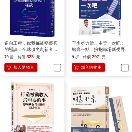
「沒，我做放款的。」
原來大哥本身就是做房貸的。
他很努力賺錢，除了幫家人買了便宜的台中老公寓之外，也希望
兩年內可以在新北新莊買一個自己的窩。
說真的，我很佩服這位年輕人的衝勁，從外地到台北工作的北漂
族，然後上一代連房子都沒有，也是靠他一肩扛起，沒有怨言，
還感激房東便宜賣他房子。明明在銀行上班，收入也算是白領的
逆向工程，你我都能變優秀
至少努力當上主管一次吧：
薪水，下班後卻馬上兼差跑計程車賺錢。
的祕訣：全球頂尖創新者、
站高一點，擁抱職場新視野
「這樣一個月下來，雖然沒什麼生活品質，不過您應該也賺了快
運動員、藝術家共同實證
323
297
79
折
特價
元
9
折
特價
元
十萬有吧！」
加入購物車
加入購物車
我笑笑虧著這位年輕的運將司機。
他大笑說：
「大哥你真幽默，這在台北應該不算什麼吧！我前幾天才放款給
一對夫妻，六十四年次，一個人借了一億，兩個人就跟我們銀行
借了兩億。更別說一堆拿現金買房的人，能隨時調動千萬以上資
金的台灣人實在太多了。」
運將大哥在銀行上班，每天看的人也多了。
我淺淺笑著，也不知道該說什麼。
下車時想跟他拿一張名片，他說放後車廂請等一下。
我站在車子旁邊等著，一旁的路燈比較亮，才看清楚他仍是一身