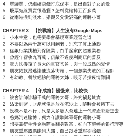
4 罵歸罵，仍繼續賺錢打底保本，是出自對子女的愛
5 股票短線買賣很過癮？怎料竟輸掉五百多萬
6 從南港搬到淡水，樂觀又父愛滿滿的運將小哥
CHAPTER 3
【挑戰篇】人生沒有
Google Maps
1 小本生意，也需要學會基礎商業經營之道
2 不要以為兩千萬可以用到老，別忘了算上通膨
3 從銀行業跳槽到保險業，白手起家的超級業務
4 曾經年營收九百萬，仍敵不過便利商店的普及
5 獨力扶養孩子長大的軍官爸爸，與一段成熟的愛情
6 朋友捲款潛逃讓他流落街頭，一個創業失敗的工程師
7 有幼教、餐飲經驗的運將大姊，咬牙苦撐疫情難關
CHAPTER 4
【守成篇】慢慢來，比較快
1 被會計師詐騙千萬的運將大哥，終究禍起於貪
2 沾染到賭，財產就像是放在流沙上，隨時會被捲下去
3 投機不是不行，只是大多數人會連上一代資產都賠進去
4 爸媽沉迷賭博，獨力守護聽障哥哥的運將小哥
5 想要靠衍生性金融商品翻身致富，卻向下翻轉的銀行理專
6 朋友重壓股票賺到大錢，自己跟著重壓卻賠錢