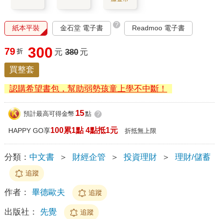
?
紙本平裝
金石堂 電子書
Readmoo 電子書
300
79
折
元
380
元
買整套
認購希望書包，幫助弱勢孩童上學不中斷！
15
預計最高可得金幣
點
?
100累1點 4點抵1元
HAPPY GO享
折抵無上限
分類：
中文書
＞
財經企管
＞
投資理財
＞
理財/儲蓄
追蹤
作者：
畢德歐夫
追蹤
出版社：
先覺
追蹤