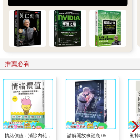
久。」
運將小哥哈哈笑著說：
「我三十一歲，已經當爸爸了。之前先是做美髮的，做設計師，
可是台灣沒重視這行業，收入上不來，後來就轉做汽車業務。可
是現在資訊太透明了，賣車的利潤真的很薄，我們拿到的成本就
那樣，客人都很會比價。反正當了爸，只能趕快到處賺錢就對
了。」
我也笑著回：
「這年頭三十一歲就當爸，應該算少數分子，男生都想多玩幾年
推薦必看
再說。你小孩多大了呀？」
運將小哥開車滿穩的，準備上市民高架。
他一邊轉頭跟我竊笑著說：
「我跟我老婆是先大肚子才結婚的啦！先有後婚，老大是男生，
現在才五個月，小的又快冒出芽了，哇哈哈哈！還沒三個月，現
在不能講，性別還不知道。」
我視線從窗外的雨景轉回到運將小哥身上，用佩服的語氣說：
「年輕人太猛了吧，老大才五個月，現在老婆又懷孕了，恭喜恭
喜！你這老爸要更努力賺錢才行。」
「我精蟲太會鑽了，可能是這樣，哈哈！」
小哥自顧自的High了起來，看起來心情挺不錯。
情緒價值：消除內耗，
請解開故事謎底 05
刪掉