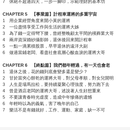
7 休絕不超過四天，一步一腳印，示範理財的基本功
CHAPTER 5
【事業篇】計程車運將的多重宇宙
1 用企業經營角度來開小黃的運將
2 一位盡情享受工作與生活的運將大姊
3 為了錢一定得彎下腰，曾經整晚顧太平間的殯葬業大哥
4 兩岸資深婚紗攝影師，退休後回來開計程車
5 一點一滴累積股票，早早退休的遠洋大副
6 做過當鋪老闆、看盡社會底層心酸血淚的運將大哥
CHAPTER 6
【終點篇】我們都年輕過，有一天也會老
1 退休之後，花的錢到底會變多還是變少？
2 甘於當夾心餅乾的運將大哥，對父母孝順，對女兒開明
3 人生是場馬拉松，要持續凝聚心理強度，努力跑下去
4 曾是酒店老闆的運將大哥，述說著人生好想重來
5 不要讓青春時光虛度，造成中年慘痛的遺憾
6 年輕時以為的義氣，害了晚年的自己
7 樂活不是有錢就好，工作、運動、家庭，缺一不可