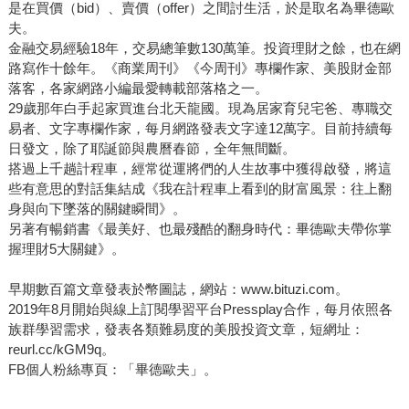
是在買價（bid）、賣價（offer）之間討生活，於是取名為畢德歐
夫。
金融交易經驗18年，交易總筆數130萬筆。投資理財之餘，也在網
路寫作十餘年。《商業周刊》《今周刊》專欄作家、美股財金部
落客，各家網路小編最愛轉載部落格之一。
29歲那年白手起家買進台北天龍國。現為居家育兒宅爸、專職交
易者、文字專欄作家，每月網路發表文字達12萬字。目前持續每
日發文，除了耶誕節與農曆春節，全年無間斷。
搭過上千趟計程車，經常從運將們的人生故事中獲得啟發，將這
些有意思的對話集結成《我在計程車上看到的財富風景：往上翻
身與向下墜落的關鍵瞬間》。
另著有暢銷書《最美好、也最殘酷的翻身時代：畢德歐夫帶你掌
握理財5大關鍵》。
早期數百篇文章發表於幣圖誌，網站：www.bituzi.com。
2019年8月開始與線上訂閱學習平台Pressplay合作，每月依照各
族群學習需求，發表各類難易度的美股投資文章，短網址：
reurl.cc/kGM9q。
FB個人粉絲專頁：「畢德歐夫」。