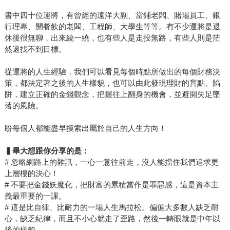
書中四十位運將，有曾經的遠洋大副、當鋪老闆、賭場員工、銀
行理專、開餐飲的老闆、工程師、大學生等等。有不少運將是退
休後很無聊，出來繞一繞，也有些人是走投無路，有些人則是茫
然還找不到目標。
從運將的人生經驗，我們可以看見每個時點所做出的每個財務決
策，都決定著之後的人生樣貌，也可以由此發現理財的盲點、陷
阱，建立正確的金錢觀念，把握往上翻身的機會，並避開失足墜
落的風險。
盼每個人都能盡早摸索出屬於自己的人生方向！
▍
畢大想跟你分享的是：
# 忽略網路上的雜訊，一心一意往前走，沒人能擋住我們追求更
上層樓的決心！
# 不要把金錢妖魔化，把財富的累積當作是罪惡感，這是資本主
義最重要的一課。
# 這是比自律、比耐力的一場人生馬拉松。偏偏大多數人缺乏耐
心，缺乏紀律，而且不小心就走了歪路，然後一轉眼就是中年以
後的樣貌。