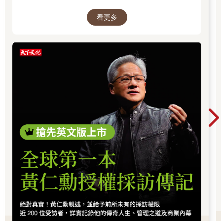
算與高階製造，正成為資金長期追逐的主軸，推
屬於自己在新北的一間自住宅。
看更多
動全球科技基礎建設持續升級。尤其台灣憑藉晶
這位來自台中年輕人很務實、很樸實，卻也很接地氣。
相信未來他如果結婚生子，孩子一定也會感謝他這一代的犧牲與
片製造與AI供應鏈核心地位，正站在這波成長浪
付出。
潮的關鍵樞紐上。而在這場浪潮中，有一個名字
你不得不認識：黃仁勳（NVIDIA），他正在定義
AI算力時代的規則，而台積電則是全球晶片製造
▌趁年輕累積專業，讓自己有能力撐起一個家 ▌
的核心引擎。從AI晶片、資料中心到記憶體與伺
服器，整條產業鏈正在被重新定價，帶動企業獲
下午要到市區，出門時突然的大雨，計程車頓時熱門了起來，稍
利與出口預期同步上修。這不只是股市行情，而
微等比較久。
是一次世界趨勢的重組：AI正在重寫產業分工，
今天這位司機看起來滿年輕的，講話很開朗，笑聲也很放得開，
也正在改變資本流向與全球經濟結構。
就年輕人的樣子。
依照往例，我就那兩句話開場：
「大哥現在Uber好開嗎？你跑幾年了？」
知道他比我年紀小，不過還是尊稱大哥。
運將小哥說：
「你說現在喔？少了觀光客，生意差很多。我跑三年了，只能餬
口飯，走一步算一步。」
我接著問：
「你之前做哪一行的啊？看你很年輕，感覺才剛滿三十歲不