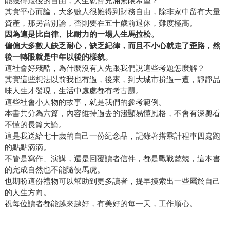
能獲得最後的自由，人生就會充滿無限希望？
其實平心而論，大多數人很難得到財務自由，除非家中留有大量
資產，那另當別論，否則要在五十歲前退休，難度極高。
因為這是比自律、比耐力的一場人生馬拉松。
偏偏大多數人缺乏耐心，缺乏紀律，而且不小心就走了歪路，然
後一轉眼就是中年以後的樣貌。
這社會好殘酷，為什麼沒有人先跟我們說這些考題怎麼解？
其實這些想法以前我也有過，後來，到大城市拚過一遭，靜靜品
味人生才發現，生活中處處都有考古題。
這些社會小人物的故事，就是我們的參考範例。
本書共分為六篇，內容維持過去的淺顯易懂風格，不會有深奧看
不懂的長篇大論。
這是我送給七十歲的自己一份紀念品，記錄著搭乘計程車四處跑
的點點滴滴。
不管是寫作、演講，還是回覆讀者信件，都是戰戰兢兢，這本書
的完成自然也不能隨便馬虎。
也期盼這份禮物可以幫助到更多讀者，提早摸索出一些屬於自己
的人生方向。
祝每位讀者都能越來越好，有美好的每一天，工作順心。