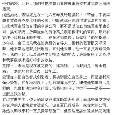
他們的錢。此外，我們誰也沒想到查理未來會持有波克夏公司的
股票。
縱然如此，查理還是在一九六五年及時建議我：「華倫，不要再
想要買像波克夏這樣的公司。但既然你已經取得波克夏控制權，
以後就買進股價合理的卓越公司，而不是以便宜價錢買進平庸公
司。換句話說，放棄從你的偶像葛拉漢那裡學到的東西。那只在
管理小規模資產時有效。」在多次猶豫後，我聽從了他的指導 。
多年後，查理成為我在波克夏的合夥人，當我的舊習慣又浮現
時，他不斷地把我拉回理智。直到他去世，他一直肩負著這個角
色，我們一起，以及那些早期投資我們的人，最終取得了比查理
和我夢寐以求還好得多的收益。
實際上，查理是現在波克夏的「建築師」，而我則是「總承包
商」，為他的願景日復一日施工。
查理從未把自己看成創造者，將功勞攬在自己身上，而是讓我來
領受榮譽。在某種程度上，他對我亦兄亦父。即使他知道自己是
對的，也會把決策權交給我，當我犯錯時，他從不——從不——
提醒是我的錯。
在現實世界中，偉大的建築與建築師緊密相連，而那些灌漿或安
裝窗戶的人很快就會被遺忘。波克夏已經成為一家偉大的公司。
雖然長期以來我一直負責帶領施工；但查理應該永遠被銘記為建