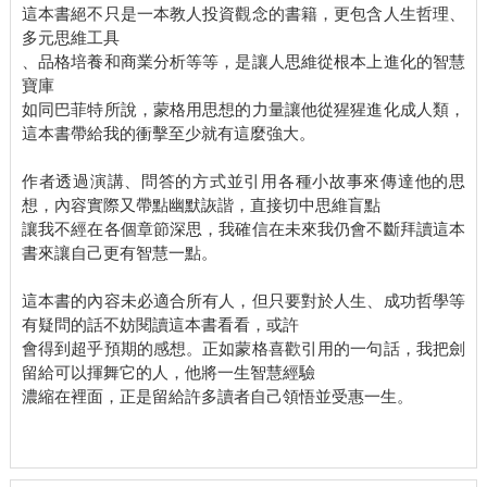
這本書絕不只是一本教人投資觀念的書籍，更包含人生哲理、
多元思維工具
、品格培養和商業分析等等，是讓人思維從根本上進化的智慧
寶庫
如同巴菲特所說，蒙格用思想的力量讓他從猩猩進化成人類，
這本書帶給我的衝擊至少就有這麼強大。
作者透過演講、問答的方式並引用各種小故事來傳達他的思
想，內容實際又帶點幽默詼諧，直接切中思維盲點
讓我不經在各個章節深思，我確信在未來我仍會不斷拜讀這本
書來讓自己更有智慧一點。
這本書的內容未必適合所有人，但只要對於人生、成功哲學等
有疑問的話不妨閱讀這本書看看，或許
會得到超乎預期的感想。正如蒙格喜歡引用的一句話，我把劍
留給可以揮舞它的人，他將一生智慧經驗
濃縮在裡面，正是留給許多讀者自己領悟並受惠一生。