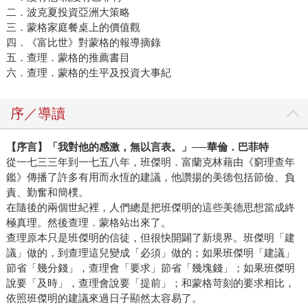
二．波克夏投資亞洲大策略
三．蒙格家庭餐桌上的價值觀
四．《富比世》對蒙格的報導摘錄
五．查理．蒙格的推薦書目
六．查理．蒙格的生平及投資大事紀
序／導讀
【序言】「我對他的感激，無以言表。」──華倫．巴菲特
從一七三三年到一七五八年，班傑明．富蘭克林藉由《窮理查年
鑑》傳播了許多有用而永恆的建議，他讚揚的美德包括節儉、負
責、勤奮和簡樸。
在隨後的兩個世紀裡，人們總是把班傑明的這些美德思想當成終
極真理。然後查理．蒙格站出來了。
查理原本只是班傑明的信徒，但很快開闢了新境界。班傑明「建
議」做的，到查理這兒變成「必須」做的；如果班傑明「建議」
節省「幾分錢」，查理會「要求」節省「幾塊錢」；如果班傑明
說要「及時」，查理會說要「提前」；和蒙格苛刻的要求相比，
依照班傑明的建議來過日子顯然太容易了。