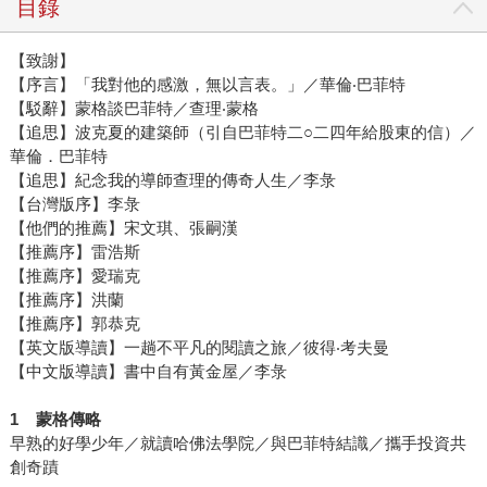
目錄
【致謝】
【序言】「我對他的感激，無以言表。」／華倫‧巴菲特
【駁辭】蒙格談巴菲特／查理‧蒙格
【追思】波克夏的建築師（引自巴菲特二○二四年給股東的信）／
華倫．巴菲特
【追思】紀念我的導師查理的傳奇人生／李彔
【台灣版序】李彔
【他們的推薦】宋文琪、張嗣漢
【推薦序】雷浩斯
【推薦序】愛瑞克
【推薦序】洪蘭
【推薦序】郭恭克
【英文版導讀】一趟不平凡的閱讀之旅／彼得‧考夫曼
【中文版導讀】書中自有黃金屋／李彔
1
蒙格傳略
早熟的好學少年／就讀哈佛法學院／與巴菲特結識／攜手投資共
創奇蹟