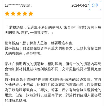
分享
13********733 說：
2024-04-27
「 蒙格語錄：我這輩子遇到的聰明人(來自各行各業) 沒有不每
天閱讀的, 沒有, 一個都沒有。」
世俗觀點：想了解富人思維，就要看這本書。
哲學觀點：雖然他在投資界有重大的影響力，但他其實是位偉
大的思想家，是位智者。
蒙格在初期幾次的演講時，相對深奧，但每一次的演講內容總
會增加新材料且結構都與以往不同，文章風格很要求邏輯完整
性。
特別推薦第十講同時也跟書名相呼應-蒙格的普通常識。當時
的他已經八十四歲，比起以往較為艱深的演講內容，以及蒙格
為了鼓勵聽眾親自去「尋找」答案，所以有時會無法理解他的
用意。但這一講相對於以往更為平實，對於我們普通人更容易
的理解及應用。