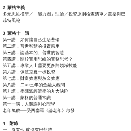
2
蒙格主義
多元思維模型／「能力圈」理論／投資原則檢查清單／蒙格與巴
菲特風範
3
蒙格十一講
第一講．如何讓自己生活悲慘
第二講．普世智慧的投資應用
第三講．論基本的、普世的智慧
第四講．關於實用思維的實務思考？
第五講．專業人士需要更多跨領域技能
第六講．像波克夏一樣投資
第七講．財富效應與灰金效應
第八講．二○○三年的金融大醜聞
第九講．學院派經濟學的九大缺陷
第十講．蒙格的普通常識
第十一講．人類誤判心理學
老年萬歲──受西塞羅《論老年》啟發
4
附錄
一．沒有他 就沒有巴菲特