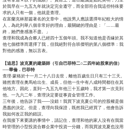
於我早在一九五九年就決定完全遵守，而全部符合我這些特殊要
求的人只有一個，他就是查理。
在富蘭克林那篇著名的文章中，他說男人應該選擇年紀較大的情
人，為此列舉八個非常好的理由，最關鍵的理由是：「……最
終，她們會感激不盡。」
查理和我成為合夥人已經四十五個年頭。我不知道他是否緣於其
他七個標準而選擇了我，但我絕對符合班傑明的第八個標準：我
對他的感激，無以言表。
【追思】波克夏的建築師（引自巴菲特二○二四年給股東的信）
──華倫．巴菲特
查理‧蒙格於十一月二十八日去世，離他百歲生日只有三十三天。
雖然查理在奧馬哈出生、成長，但他一生中有八成時間都住在其
他地方。因此，直到一九五九年他三十五歲時，我才第一次見到
他。一九六二年，查理決定要從事資金管理工作。
三年後，他告訴了我——沒錯！我買下波克夏公司的控股權是個
愚蠢的決定。但是，查理向我保證，既然我已經買了，他會告訴
我如何改正我的錯誤。
在我接下來要講的事情中，請記住，查理和他的家人沒有在我當
時管理的小型投資合夥企業中投資一分錢，而我買波克夏也沒用