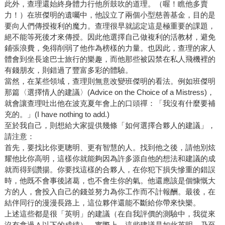
此外，查理還始終身體力行他所鼓吹的道理。（喔！瞧他多賣
力！）在班傑明的遺囑中，他設立了兩個小型慈善基金，目的是
要向人們傳授複利的魔力。查理很早就認定這是極重要的課題，
絕不能等死後才來傳授。因此他選擇自己做複利的活教材，避免
鋪張浪費，免得削弱了他作為榜樣的力量。也因此，查理的家人
體會到坐長途巴士旅行的樂趣，而他那些被囚禁在私人飛機裡的
有錢朋友，則錯過了豐富多彩的體驗。
當然，在某些領域，查理則無意改變班傑明的看法。例如班傑明
那篇〈選擇情人的建議〉(Advice on the Choice of a Mistress)，
就會讓查理吐出他在波克夏年會上的口頭禪：「我沒有什麼要補
充的。」(I have nothing to add.)
至於我自己，則想給大家提供幾條「如何選擇合夥人的建議」，
請注意：
首先，要找比你更聰明、更有智慧的人。找到他之後，請他別炫
耀他比你高明，這樣你就能夠因為許多源自他的想法和建議的成
就而得到讚揚。你要找這樣的合夥人，在你犯下損失慘重的錯誤
時，他既不會事後諸葛，也不會生你的氣。他還應該是個慷慨大
方的人，會投入自己的錢並努力為你工作而不計報酬。最後，在
結伴同行的漫漫長路上，這位夥伴還能不斷給你帶來快樂。
上述這些都是很「英明」的建議（在自我評價的測驗中，我從來
沒有拿過Ａ以下的成績）。實際上，這些建議是如此英明，乃至