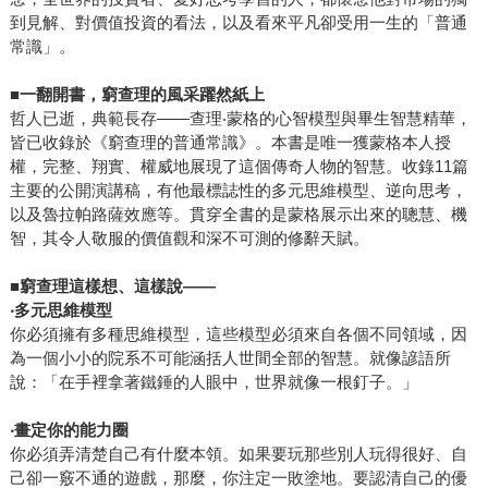
到見解、對價值投資的看法，以及看來平凡卻受用一生的「普通
常識」。
■
一翻開書，窮查理的風采躍然紙上
哲人已逝，典範長存——查理‧蒙格的心智模型與畢生智慧精華，
皆已收錄於《窮查理的普通常識》。本書是唯一獲蒙格本人授
權，完整、翔實、權威地展現了這個傳奇人物的智慧。收錄11篇
主要的公開演講稿，有他最標誌性的多元思維模型、逆向思考，
以及魯拉帕路薩效應等。貫穿全書的是蒙格展示出來的聰慧、機
智，其令人敬服的價值觀和深不可測的修辭天賦。
■
窮查理這樣想、這樣說——
‧
多元思維模型
你必須擁有多種思維模型，這些模型必須來自各個不同領域，因
為一個小小的院系不可能涵括人世間全部的智慧。就像諺語所
說：「在手裡拿著鐵錘的人眼中，世界就像一根釘子。」
‧
畫定你的能力圈
你必須弄清楚自己有什麼本領。如果要玩那些別人玩得很好、自
己卻一竅不通的遊戲，那麼，你注定一敗塗地。要認清自己的優