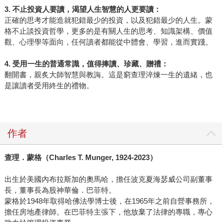
3.
不止投資人要讀，渴望人生智慧的人更要讀：
正確的思考才能造就犯錯最少的投資，以及犯錯最少的人生。蒙
格不止談投資哲學，更多的是有關人生的思考、知識架構、價值
觀、心理學等面向，任何讀者都能從中體會、學習，進而實踐。
4.
受用一生的普通常識，值得捧讀、珍藏、贈禮：
翻開書，親炙大師智慧與教誨。這是窮查理淬煉一生的遺緒，也
是讓讀者受用終生的禮物。
作者
查理．蒙格（Charles T. Munger, 1924-2023）
出生於美國內布拉斯加的奧馬哈，擔任波克夏海瑟威公司副董事
長，董事長為股神華倫．巴菲特。
蒙格於1948年取得哈佛法學博士後，在1965年之前自營事務所，
擔任房地產律師。在巴菲特主張下，他放棄了法律的專職，專心