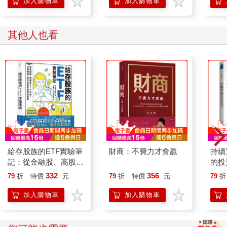
加入購物車
加入購物車
其他人也看
給存股族的ETF實驗筆
財商：不費力才會贏
持續
記：從金融股、高股息
的投
ETF出發，以錢養錢，
及致
332
356
79
折
特價
元
79
折
特價
元
79
折
晉升買房族的完整分享
加入購物車
加入購物車