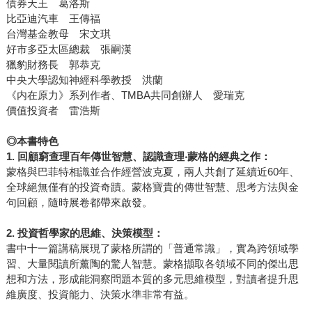
債券天王 葛洛斯
比亞迪汽車 王傳福
台灣基金教母 宋文琪
好市多亞太區總裁 張嗣漢
獵豹財務長 郭恭克
中央大學認知神經科學教授 洪蘭
《内在原力》系列作者、TMBA共同創辦人 愛瑞克
價值投資者 雷浩斯
◎
本書特色
1.
回顧窮查理百年傳世智慧、認識查理‧蒙格的經典之作：
蒙格與巴菲特相識並合作經營波克夏，兩人共創了延續近60年、
全球絕無僅有的投資奇蹟。蒙格寶貴的傳世智慧、思考方法與金
句回顧，隨時展卷都帶來啟發。
2.
投資哲學家的思維、決策模型：
書中十一篇講稿展現了蒙格所謂的「普通常識」，實為跨領域學
習、大量閱讀所薰陶的驚人智慧。蒙格擷取各領域不同的傑出思
想和方法，形成能洞察問題本質的多元思維模型，對讀者提升思
維廣度、投資能力、決策水準非常有益。