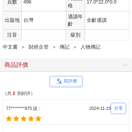
頁數
496
17.0*22.0*0.0
格
適讀年
出版地
台灣
全齡適讀
齡
注音
級別
中文書
＞
財經企管
＞
傳記
＞
人物傳記
商品評價
寫評價
（共
2
則好評）
分享
77********875 說：
2024-11-19