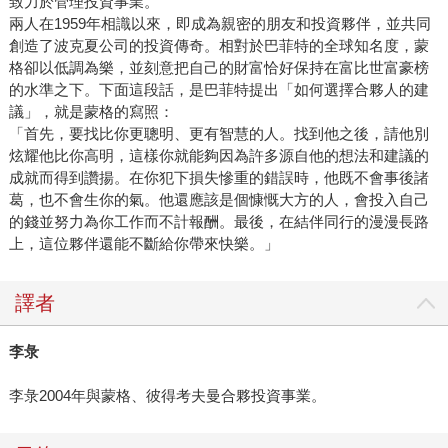
致力於管理投資事業。
兩人在1959年相識以來，即成為親密的朋友和投資夥伴，並共同
創造了波克夏公司的投資傳奇。相對於巴菲特的全球知名度，蒙
格卻以低調為樂，並刻意把自己的財富恰好保持在富比世富豪榜
的水準之下。下面這段話，是巴菲特提出「如何選擇合夥人的建
議」，就是蒙格的寫照：
「首先，要找比你更聰明、更有智慧的人。找到他之後，請他別
炫耀他比你高明，這樣你就能夠因為許多源自他的想法和建議的
成就而得到讚揚。在你犯下損失慘重的錯誤時，他既不會事後諸
葛，也不會生你的氣。他還應該是個慷慨大方的人，會投入自己
的錢並努力為你工作而不計報酬。最後，在結伴同行的漫漫長路
上，這位夥伴還能不斷給你帶來快樂。」
譯者
李彔
李彔2004年與蒙格、彼得考夫曼合夥投資事業。