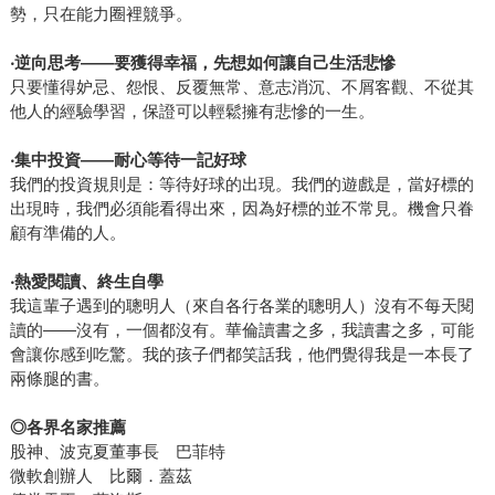
勢，只在能力圈裡競爭。
‧
逆向思考——要獲得幸福，先想如何讓自己生活悲慘
只要懂得妒忌、怨恨、反覆無常、意志消沉、不屑客觀、不從其
他人的經驗學習，保證可以輕鬆擁有悲慘的一生。
‧
集中投資——耐心等待一記好球
我們的投資規則是：等待好球的出現。我們的遊戲是，當好標的
出現時，我們必須能看得出來，因為好標的並不常見。機會只眷
顧有準備的人。
‧
熱愛閱讀、終生自學
我這輩子遇到的聰明人（來自各行各業的聰明人）沒有不每天閱
讀的——沒有，一個都沒有。華倫讀書之多，我讀書之多，可能
會讓你感到吃驚。我的孩子們都笑話我，他們覺得我是一本長了
兩條腿的書。
◎
各界名家推薦
股神、波克夏董事長 巴菲特
微軟創辦人 比爾．蓋茲