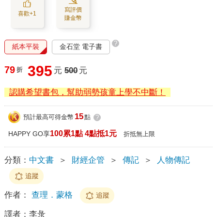
寫評價
喜歡+1
賺金幣
?
紙本平裝
金石堂 電子書
395
79
折
元
500
元
認購希望書包，幫助弱勢孩童上學不中斷！
15
預計最高可得金幣
點
?
100累1點 4點抵1元
HAPPY GO享
折抵無上限
分類：
中文書
＞
財經企管
＞
傳記
＞
人物傳記
追蹤
作者：
查理．蒙格
追蹤
譯者：
李彔