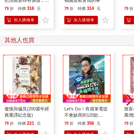
把情緒變得有價值，跟
福國度教會我的事
誰都能自在相處
316
314
79
折
特價
元
79
折
特價
元
79
折
加入購物車
加入購物車
其他人也買
傲慢與偏見(200週年經
Let‘s Go！有感筆電從
致富
典重譯紀念版)
不會缺席的120款
萬增
Roblox最極限遊戲
富、
221
356
79
折
特價
元
79
折
特價
元
79
折
堂理