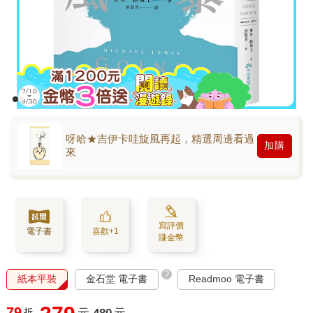
呀哈★吉伊卡哇旋風再起，精選周邊看過
加購
來
寫評價
電子書
喜歡+1
賺金幣
?
紙本平裝
金石堂 電子書
Readmoo 電子書
79
折