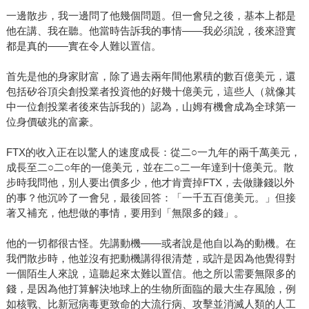
一邊散步，我一邊問了他幾個問題。但一會兒之後，基本上都是
他在講、我在聽。他當時告訴我的事情——我必須說，後來證實
都是真的——實在令人難以置信。
首先是他的身家財富，除了過去兩年間他累積的數百億美元，還
包括矽谷頂尖創投業者投資他的好幾十億美元，這些人（就像其
中一位創投業者後來告訴我的）認為，山姆有機會成為全球第一
位身價破兆的富豪。
FTX的收入正在以驚人的速度成長：從二○一九年的兩千萬美元，
成長至二○二○年的一億美元，並在二○二一年達到十億美元。散
步時我問他，別人要出價多少，他才肯賣掉FTX，去做賺錢以外
的事？他沉吟了一會兒，最後回答：「一千五百億美元。」但接
著又補充，他想做的事情，要用到「無限多的錢」。
他的一切都很古怪。先講動機——或者說是他自以為的動機。在
我們散步時，他並沒有把動機講得很清楚，或許是因為他覺得對
一個陌生人來說，這聽起來太難以置信。他之所以需要無限多的
錢，是因為他打算解決地球上的生物所面臨的最大生存風險，例
如核戰、比新冠病毒更致命的大流行病、攻擊並消滅人類的人工