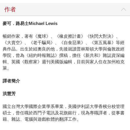
作者
麥可．路易士Michael Lewis
暢銷作家，著有《魔球》、《橡皮擦計畫》《快閃大對決》、
《大賣空》、《老千騙局》、《自食惡果》、《第五風暴》等經
典作品。出生於紐奧良的他，先後就讀普林斯頓大學與倫敦政經
學院，曾為《紐約時報雜誌》撰稿，擔任《新共和》雜誌資深編
輯、英國《觀察家》週刊美國版編輯，目前與家人住在加州柏克
萊。
譯者簡介
洪慧芳
國立台灣大學國際企業學系畢業，美國伊利諾大學香檳分校管理
碩士，曾任職於西門子電訊及花旗銀行，現為專職譯者，從事書
籍、雜誌、電腦與遊戲軟體的翻譯工作。