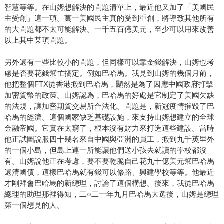
智慧等等。在山姆想解決的問題清單上，最近他又加了「美國民
主受創」這一項。萬一美國民主真的受到重創，將導致其他所有
的大問題都不太可能解決。一千五百億美元，至少可以用來改善
以上其中某項問題。
另外還有一些比較小的問題，但同樣可以靠金錢解決，山姆也考
慮是否要花錢幫忙搞定。例如巴哈馬。我見到山姆的幾個月前，
他把整個FTX從香港搬到巴哈馬，顯然是為了因應中國政府打擊
加密貨幣的政策。山姆認為，巴哈馬的好處是它制定了美國欠缺
的法規，讓加密期貨交易所合法化。問題是，新冠疫情摧毀了巴
哈馬的經濟。這個國家缺乏基礎設施，來支持山姆想建立的全球
金融帝國。它實在太窮了，根本沒有財力來打造這些建設。當時
他正試圖說服四十幾名來自中國與亞洲的員工，搬到九千英里外
的一個小島，但島上連一所能讓他們送小孩去就讀的學校都沒
有。山姆說他正在考慮，要不要乾脆自己花九十億美元幫巴哈馬
還清國債，這樣巴哈馬就有錢可以修路、興建學校等等。他最近
才剛拜會巴哈馬的新總理，討論了這個構想。後來，我從巴哈馬
總理的助理那裡得知，二○二一年九月巴哈馬大選後，山姆是總理
第一個想見的人。