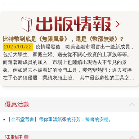
比特幣到底是《無限風暴》，還是《幣漲無疑》?
2025/01/22
疫情爆發後，歐美金融市場冒出一些新成員，
包括大學生、家庭主婦、過去從不關心投資的上班族等等。
而隨著新成員的加入，市場上也陸續出現過去不常見的景
象。例如過去不被看好的冷門工具，突然變熱門；過去被捧
在手心的績優股，業績灰頭土臉。 其中最戲劇性的工具之
一，就是加密貨幣。疫情爆發初期，也就是2020年3月左右，
一枚比特幣最低來到大約五千多美金，但是短短一年之間，
到了2021年3月，居然就漲破6萬美金，漲幅高達十倍以上。
優惠活動
但是好景不常，比特幣在2021年11月創下近65000美金的歷
史新高後，隨著一連串醜聞遭揭發，價格一路下滑，同樣在
【金石堂選書】帶你重溫紙張的芬芳，捧書的安穩。
一年之內腰斬再腰斬，跌到剩下16000美元左右。 如此戲劇
性的起伏，除了造成無數散戶受傷慘重之外，也引起財經媒
活動訊息