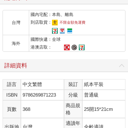
國內宅配：本島、離島
到店取貨：
台灣
不限金額免運費
國際快遞：全球
海外
港澳店取：
詳細資料
語言
中文繁體
裝訂
紙本平裝
ISBN
9786269871223
分級
普通級
商品規
頁數
368
25開15*21cm
格
適讀年
出版地
台灣
全齡適讀