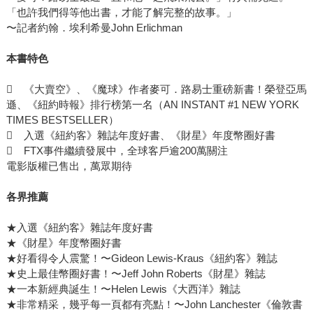
「也許我們得等他出書，才能了解完整的故事。」
〜記者約翰．埃利希曼John Erlichman
本書特色
 《大賣空》、《魔球》作者麥可．路易士重磅新書！榮登亞馬
遜、《紐約時報》排行榜第一名（AN INSTANT #1 NEW YORK
TIMES BESTSELLER）
 入選《紐約客》雜誌年度好書、《財星》年度幣圈好書
 FTX事件繼續發展中，全球客戶逾200萬關注
電影版權已售出，萬眾期待
各界推薦
★入選《紐約客》雜誌年度好書
★《財星》年度幣圈好書
★好看得令人震驚！〜Gideon Lewis-Kraus《紐約客》雜誌
★史上最佳幣圈好書！〜Jeff John Roberts《財星》雜誌
★一本新經典誕生！〜Helen Lewis《大西洋》雜誌
★非常精采，幾乎每一頁都有亮點！〜John Lanchester《倫敦書