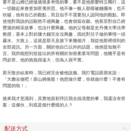
要不是山姆已經做過很多奇怪的事，要不是他那麼特立獨行，這
一切聽起來會更加匪夷所思。他不像一般人那樣被錢擺布，也不
吹噓，他有自己的觀點，而且似乎不需要別人認同他的觀點。即
使他對我說的話顯然不感興趣，也會假裝在聽。他甚至對自己經
歷過的精采故事，也沒什麼興趣。他的父母都是史丹佛大學法學
教授，基本上對於賺大錢完全沒興趣，因此對兒子做的事情一頭
霧水。大致上，這就是那天及接下來幾個月，我從他那裡得到的
全部資訊。另一方面，關於他自己以外的話題，他倒是知無不
言。我所能想到並提出的所有關於加密產業等問題，他幾乎是有
問必答。他的抱負很遠大，但為人很平實。
那天散步結束時，我已經完全被他說服。我打電話跟朋友說：
「大膽去做吧！跟山姆換股！他想做什麼，你就做什麼！不會有
問題的啦！」
後來我才意識到，其實他當初拜託我去搞清楚的事，我還沒有答
案：這傢伙，到底是個什麼樣的人？
配送方式