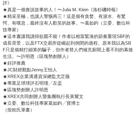
評》
★真是一個會說故事的人！〜Julia M. Klein《洛杉磯時報》
★精采至極，也讓人警惕再三！這是個有貪婪、有淚水、有驚
愕、有嘆息，最終沒有人歡笑的故事。〜葛如鈞（立委、數位科
技專家）
★這本書讓我讀得欲罷不能！作者以相當緊湊的節奏重現SBF的
成長背景，以及FTX交易所從崛起到倒閉的過程。原本我以為SB
F只是個精打細算的騙子，但作者替人們補充新聞上看不到的幕後
生活。〜許明恩（區塊勢創辦人）
★好評推薦
★JC財經觀點Jenny王怡人
★XREX企業溝通資深總監尤芷薇
★專業足球球評石明瑾╱左盃
★區塊勢創辦人許明恩
★XREX共同創辦人暨集團執行長黃耀文
★立委、數位科技專家葛如鈞╱寶博士
（按姓氏筆畫）