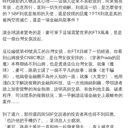
時代縮影的人物及其心理——這個人從來不喜歡規則，向來無視
常規，恣意而行，直到一切失控崩解。到底這一切，是怎麼發生
的？SBF到底是無邪的天使，還是狡猾的惡魔？FTX到底是真的
被掏空而滅亡，還是一場金融烏龍事件？
讓全球讀者驚奇的是：麥可筆下這場震驚世界的FTX風暴，竟是
從一個台灣女孩說起。
這位編號第49號員工的台灣女孩，在FTX目睹了一切經過。你看
到山姆接受CNBC專訪，是台灣女孩安排的；《穿著Prada的惡
魔》本尊聯絡不到山姆，也是透過這位台灣女孩。就像《魔
球》，麥可．路易士講了一個不平凡的故事；就像《老千騙
局》，他揭發金融圈不為外人知的一面；就像《大賣空》，他用
淺白文字解說複雜的金融與科技。這一次他抽絲剝繭，帶領讀者
踏上加密貨幣的淘金熱潮，說明高頻交易、有效利他主義、破產
程序、司法體系的複雜狀況，第一手解讀這場金融史上最離奇的
案件……
到了週六，那些週四與SBF交談過的投資者再也得不到回應。
「也許他把手機扔了。」某消息人士臆測。
「麥可．路易士最近一直和他一起飛來飛去。」有人補充道。