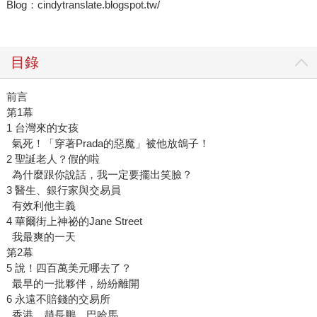
Blog：cindytranslate.blogspot.tw/
目錄
前言
第1幕
1 台灣來的女孩
氣死！「穿著Prada的惡魔」被他放鴿子！
2 聖誕老人？假的啦
為什麼跟你說話，我一定要擺出笑臉？
3 醫生、銀行家與交易員
有效利他主義
4 華爾街上神祕的Jane Street
我最爽的一天
第2幕
5 說！四百萬美元哪去了？
最早的一批夥伴，紛紛離開
6 永遠不賠錢的交易所
香港，趙長鵬，巴哈馬