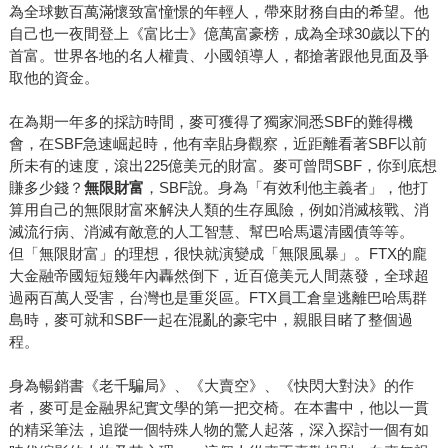
搜尋整理法院文件、訪問市場專家，他還遠赴瑞士、義大
為全球數百萬滿懷致富憧憬的年輕人，帶來財務自由的希望。他
利、巴哈馬、薩爾瓦多及菲律賓，採訪數百位幣圈賭徒、程
自己也一夜間登上《富比士》億萬富豪榜，成為全球30歲以下的
式設計師、炒作者與億萬富豪，參加他們的奢華派對，跟著
首富。世界各地的名人權貴、小國領導人，都搶著跟他見面及爭
取他的資金。
他們買NFT，甚至跑去柬埔寨黑幫人蛇集團大本營，後來這
些人被司法追捕，他還去過這些人的藏身之處。最後，寫成
在為期一年多的採訪時間，麥可獲得了獨家洞悉SBF的難得機
了這本《幣漲無疑》。 Zeke這本書的英文版比麥可的《無限
會，在SBF急速崛起時，他有幸貼身觀察，近距離看著SBF以前
風暴》早兩周上市，還記得第一次拿到書稿，幾乎一口氣讀
所未有的速度，滾出225億美元的財富。麥可曾問SBF，你到底想
了快二分之一，因為實在太好笑也太精彩了。果然，不久之
賺多少錢？
無限財富
，SBF說。身為「有效利他主義者」，他打
後各大媒體所公布的年度最佳好書，這本《幣漲無疑》幾乎
算用自己的無限財富來解決人類的生存風險，例如消滅核戰、消
都在榜上。從主流媒體《紐約時報》、《華盛頓郵報》、
滅流行病、消滅有敵意的人工智慧、幫巴哈馬還清國債等等。
但「無限財富」的理想，很快就演變成「無限風暴」。FTX的龐
《洛杉磯時報》、《金融時報》，到專業科技媒體《The
大金融帝國短短幾年內轟然倒下，近百億美元人間蒸發，全球超
Verge》、《連線》，我算了一下，這本書至少獲得13項殊
過兩百萬人受害，台灣也是重災區。FTX員工倉皇逃離巴哈馬群
榮。如果你想找一本好看的財經書，Zeke不會讓你失望。
島時，麥可就和SBF一起在混亂的豪宅中，親眼目睹了整個過
程。
身為暢銷書《老千騙局》、《大賣空》、《快閃大對決》的作
者，麥可是金融界紀實文學的第一把交椅。在本書中，他以一貫
的精采筆法，追蹤一個特殊人物的驚人起落，深入探討一個有如