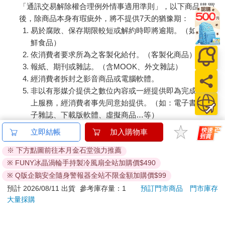
「通訊交易解除權合理例外情事適用準則」，以下商品購買
後，除商品本身有瑕疵外，將不提供7天的猶豫期：
易於腐敗、保存期限較短或解約時即將逾期。（如：生
鮮食品）
依消費者要求所為之客製化給付。（客製化商品）
報紙、期刊或雜誌。（含MOOK、外文雜誌）
經消費者拆封之影音商品或電腦軟體。
非以有形媒介提供之數位內容或一經提供即為完成之線
上服務，經消費者事先同意始提供。（如：電子書、電
子雜誌、下載版軟體、虛擬商品…等）
已拆封之個人衛生用品。（如：內衣褲、刮鬍刀、除毛
立即結帳
加入購物車
刀…等）
※ 下方點圖前往本月金石堂強力推薦
若非上列種類商品，均享有到貨7天的猶豫期（含例假
※ FUNY冰晶渦輪手持製冷風扇全站加購價$490
日）。
辦理退換貨時，商品（組合商品恕無法接受單獨退貨）必須
※ Q版企鵝安全隨身警報器全站不限金額加購價$99
是您收到商品時的原始狀態（包含商品本體、配件、贈品、
預計 2026/08/11 出貨
參考庫存量：1
預訂門市商品
門市庫存
保證書、所有附隨資料文件及原廠內外包裝…等），請勿直
大量採購
接使用原廠包裝寄送，或於原廠包裝上黏貼紙張或書寫文
字。