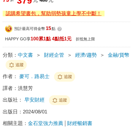
379
元
480
元
認購希望書包，幫助弱勢孩童上學不中斷！
15
預計最高可得金幣
點
?
100累1點 4點抵1元
HAPPY GO享
折抵無上限
分類：
中文書
＞
財經企管
＞
經濟/趨勢
＞
金融/貨幣
追蹤
作者：
麥可．路易士
追蹤
譯者：
洪慧芳
出版社：
早安財經
追蹤
出版日：
2024/08/01
相關主題：
金石堂強力推薦
財經暢銷書