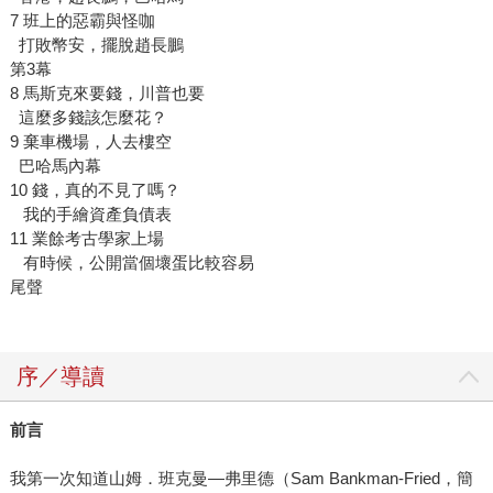
7 班上的惡霸與怪咖
打敗幣安，擺脫趙長鵬
第3幕
8 馬斯克來要錢，川普也要
這麼多錢該怎麼花？
9 棄車機場，人去樓空
巴哈馬內幕
10 錢，真的不見了嗎？
我的手繪資產負債表
11 業餘考古學家上場
有時候，公開當個壞蛋比較容易
尾聲
序／導讀
前言
我第一次知道山姆．班克曼—弗里德（Sam Bankman-Fried，簡