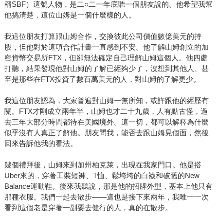
稱SBF）這號人物，是二○二一年底聽一個朋友說的。他希望我幫
他搞清楚，這位山姆是一個什麼樣的人。
我這位朋友打算跟山姆合作，交換彼此公司價值數億美元的持
股，但他對於這項合作計畫一直感到不安。他了解山姆創立的加
密貨幣交易所FTX，但卻無法確定自己理解山姆這個人。他四處
打聽，結果發現他對山姆的了解已經夠少了，沒想到其他人、甚
至是那些在FTX投資了數百萬美元的人，對山姆的了解更少。
我這位朋友認為，大家普遍對山姆一無所知，或許跟他的經歷有
關。FTX才剛成立兩年半，山姆也才二十九歲，人有點古怪，過
去三年大部分時間都待在美國境外。這一切，都可以解釋為什麼
似乎沒有人真正了解他。朋友問我，能否去跟山姆見個面，然後
回來告訴他我的看法。
幾個禮拜後，山姆來到加州柏克萊，出現在我家門口。他是搭
Uber來的，穿著工裝短褲、T恤、鬆垮垮的白襪和破舊的New
Balance運動鞋。後來我聽說，那是他的招牌外型，基本上他只有
那種衣服。我們一起去散步——這也是接下來兩年，我唯一一次
看到這個老是穿著一副要去健行的人，真的在散步。