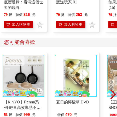
底層邏輯：看清這個世
叛逆玩家 01
如果
界的底牌
(1
貓漫
316
253
79
折
特價
元
79
折
特價
元
79
折
加入購物車
加入購物車
您可能會喜歡
【KINYO】Penna系
夏日的檸檬草 DVD
【正
列-輕量高效導熱不沾
SN
平煎鍋30cm
造型
999
470
56
折
特價
元
特價
元
1690