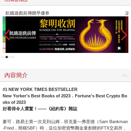
體的關注。據我們所知，當時好幾位來自主要財經媒體的資
深記者與作家，都在計畫撰寫加密貨幣市場的書，希望為讀
飢餓遊戲前傳贈早優券
讀
者解讀真相。 其中我們鎖定追蹤的，是兩位作者。一位是寫
過《大賣空》、《老千騙局》的知名財經作家麥可路易士，
當時他剛寫完新書《預兆》(書中講述一群公衛專家很早就發
現疫情警訊，可惜卻被川普冷處理，導致最後無法收拾)，正
準備下筆的新書，就是當時最火紅的幣圈金童SBF。隨著
SBF被捕，麥可的寫作計畫也因此曝光。最後完成的《無限
風暴》也沒讓讀者失望，很快就成為暢銷書。 而與麥可同時
進行中的另一位作者，是Bloomberg資深調查記者Zeke
Faux。當時他目睹了加密貨幣市場的瘋狂行情，身邊的朋友
內容簡介
一個一個在疫情期間在百般無聊的生活中，被加密貨幣的廣
告吸引，進而投入買進各種各樣的加密貨幣。這些貨幣在
#1 NEW YORK TIMES BESTSELLER
Zeke看來，就是用來騙錢的工具，因為一來，這些貨幣完全
New Yorker's Best Books of 2023
．Fortune's Best Crypto Bo
oks of 2023
沒有用處，不能用來買東西，也很少商家願意收。二來，也
好看得令人震驚！——《紐約客》雜誌
是最可疑的，很多所謂的加密貨幣，根本不受監管，三不五
時都可以聽到投資後被騙被坑的故事。 於是，Zeke打算展開
麥可．路易士第一次見到山姆．班克曼—弗里德（Sam Bankman
一趟加密貨幣的調查報導之旅。除了在美國根據他的專長，
-Fried，簡稱SBF）時，這位加密貨幣圈金童創辦的FTX交易所，