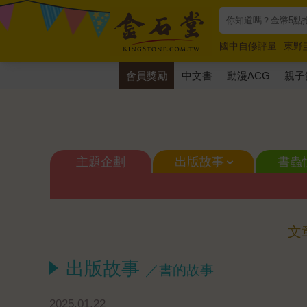
國中自修評量
東野
唯紅花綻放
奧德賽
會員獎勵
中文書
動漫ACG
親子
主題企劃
出版故事
書蟲
文
出版故事
／書的故事
2025.01.22