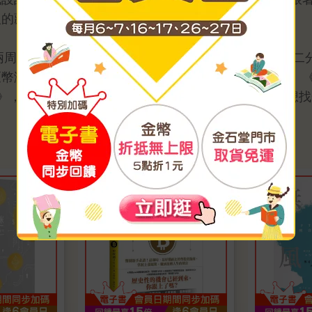
人的藏身之處。最後，寫成了這本《幣漲無疑》。
早兩周上市，還記得第一次拿到書稿，幾乎一口氣讀了快二
《幣漲無疑》幾乎都在榜上。從主流媒體《紐約時報》、
連線》，我算了一下，這本書至少獲得13項殊榮。如果你想