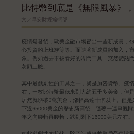
比特幣到底是《無限風暴》，
文／早安財經編輯部
疫情爆發後，歐美金融市場冒出一些新成員，
心投資的上班族等等。而隨著新成員的加入，
象。例如過去不被看好的冷門工具，突然變熱
灰頭土臉。
其中最戲劇性的工具之一，就是加密貨幣。疫情爆
右，一枚比特幣最低來到大約五千多美金，但是短
居然就漲破6萬美金，漲幅高達十倍以上。但是好
下近65000美金的歷史新高後，隨著一連串醜
年之內腰斬再腰斬，跌到剩下16000美元左右。
如此戲劇性的起伏，除了造成無數散戶受傷慘