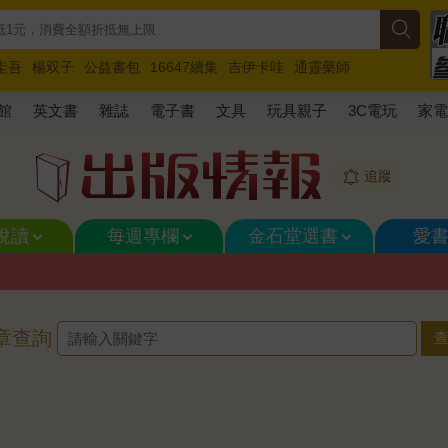
圭吾
楊双子
公益書包
16647續集
吉伊卡哇
通靈藥師
路邊攤新作
馬斯克
玩具總動員5
超慢跑
館
英文書
雜誌
電子書
文具
玩具親子
3C電玩
家
追蹤
悅讀
每週專欄
金石堂選書
愛
章查詢