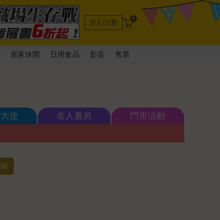
0
登入/註冊
電
居家休閒
日用食品
影音
售票
書大使
名人書房
門市活動