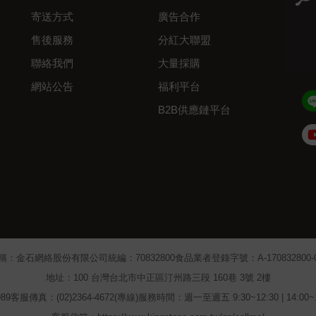
寄送方式
廣告合作
售後服務
分紅大聯盟
聯絡我們
大量採購
網站公告
福利平台
B2B供應鏈平台
Admin
稱：金石網絡股份有限公司
統編：70832800
食品業者登錄字號：A-170832800-00
地址：100 台灣台北市中正區汀州路三段 160巷 3號 2樓
89
客服傳真：(02)2364-4672(專線)
服務時間：週一至週五 9:30~12:30 | 14:00