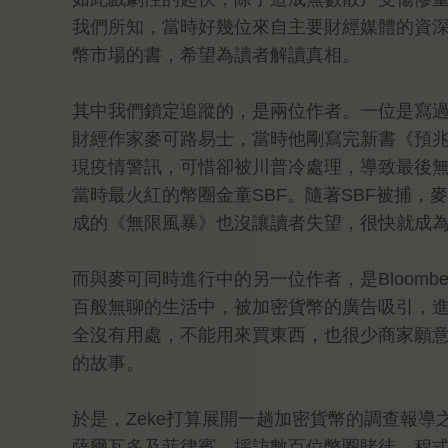
我們所知，當時好幾位來自主要財經媒體的資
幣市場的書，希望為讀者解讀真相。
其中我們鎖定追蹤的，是兩位作者。一位是寫
財經作家麥可路易士，當時他剛寫完新書《預兆
現疫情警訊，可惜卻被川普冷處理，導致最後無
當時最火紅的幣圈金童SBF。隨著SBF被捕，
成的《無限風暴》也沒讓讀者失望，很快就成
而與麥可同時進行中的另一位作者，是Bloomb
百般無聊的生活中，被加密貨幣的廣告吸引，進
全沒有用處，不能用來買東西，也很少商家願
的故事。
於是，Zeke打算展開一趟加密貨幣的調查報
薩爾瓦多及菲律賓，採訪數百位幣圈賭徒、程式