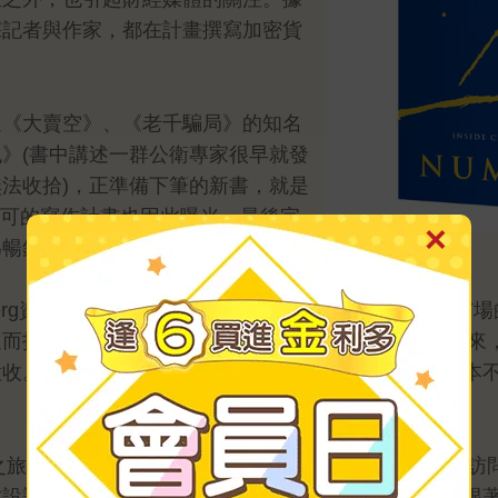
深記者與作家，都在計畫撰寫加密貨
過《大賣空》、《老千騙局》的知名
》(書中講述一群公衛專家很早就發
法收拾)，正準備下筆的新書，就是
麥可的寫作計畫也因此曝光。最後完
為暢銷書。
erg資深調查記者Zeke Faux。當時他目睹了加密貨
而投入買進各種各樣的加密貨幣。這些貨幣在Zeke看來
意收。二來，也是最可疑的，很多所謂的加密貨幣，根本
導之旅。除了在美國根據他的專長，搜尋整理法院文件、訪
設計師、炒作者與億萬富豪，參加他們的奢華派對，跟著