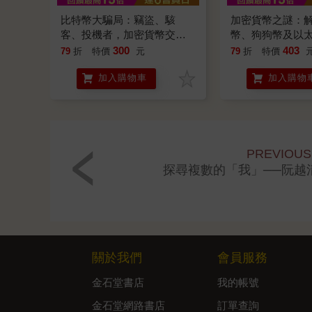
比特幣大騙局：竊盜、駭
加密貨幣之謎：
客、投機者，加密貨幣交易
幣、狗狗幣及以
所Mt. Gox的腐敗運作與破產
300
403
79
折
特價
元
79
折
特價
真相
加入購物車
加入購物
PREVIOUS
探尋複數的「我」──阮越
關於我們
會員服務
金石堂書店
我的帳號
金石堂網路書店
訂單查詢