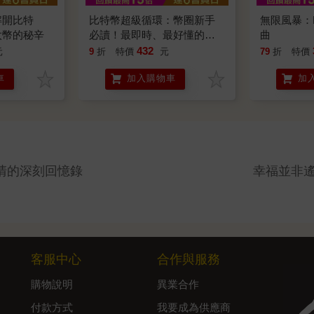
解開比特
比特幣超級循環：幣圈新手
無限風暴：
太幣的秘辛
必讀！最即時、最好懂的比
曲
特幣投資指南，掌握上漲週
432
元
9
折
特價
元
79
折
特價
期，賺到扭轉人生的財富
車
加入購物車
加
【特別收錄：祝福短語簽名
扉頁＋給台灣讀者的話】
清的深刻回憶錄
幸福並非
客服中心
合作與服務
購物說明
異業合作
付款方式
我要成為供應商