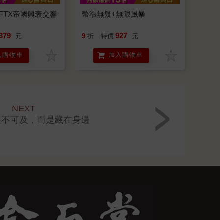
FTX帝國興衰交響
幣漲無疑+無限風暴
379
927
元
9
折
特價
元
入購物車
加入購物車
NEXT
遙不可及，而是藏在身邊