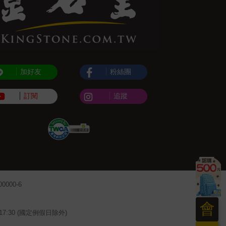
加好友
粉絲團
訂閱
追蹤
000-6
會
~17:30 (國定例假日除外)