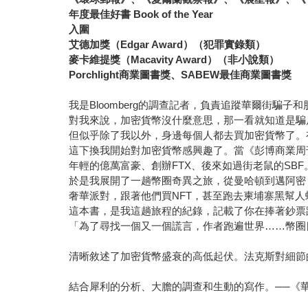
年度最佳好書 Book of the Year
入圍
艾德加獎（Edgar Award）（犯罪實錄類）
麥卡維提獎（Macavity Award）（非小說類）
Porchlight商業圖書獎、SABEW最佳商業圖書獎
我是Bloomberg的調查記者，負責追蹤華爾街
對我來說，加密貨幣沒什麼意思，那一看就知道是騙
但似乎除了我以外，身邊每個人都去買加密貨幣了。
這下換我開始對加密貨幣感興趣了。當《彭博商業周刊》（
年輕的億萬富豪、創辦FTX、後來如過街老鼠的SBF
於是我展開了一趟幣圈奇異之旅，從曼哈頓到邁阿密
奢華派對，跟著他們買NFT，甚至跑去柬埔寨黑幫
這本書，是我這趟旅程的紀錄，記載了你在捧著鈔票
「為了尋找一個又一個謊言，作者跑遍世界……幣圈目前為止
清晰敘述了加密貨幣盛衰的高低起伏。法克斯對細節
結合犀利的分析、大膽的調查和生動的寫作。──《