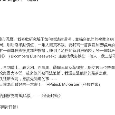
騙子和股市禿鷹。我喜歡研究騙子如何鑽法律漏洞，並揭穿他們的複雜合
局。明明沒半點價值，一堆人照買不誤。要我寫一篇揭露加密騙局的
有一個鄰居靠投資加密貨幣，賺到了足夠翻新廚房的錢；另一個鄰居
Bloomberg Businessweek）主編找我去採訪一個人，
。
，再到瑞士、義大利、巴哈馬、薩爾瓦多及菲律賓，採訪數百位幣圈
人蛇集團大本營，後來他們被司法追捕，我還去過他們的藏身之處。
跳進幣圈前，應該先知道的事……
最好的一本書！」〜Patrick McKenzie（科技作家）
的洞察充滿幽默感。──《金融時報》
華爾街日報》