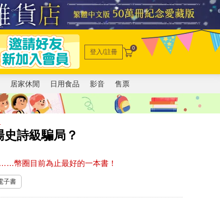
0
登入/註冊
電
居家休閒
日用食品
影音
售票
…
場史詩級騙局？
……幣圈目前為止最好的一本書！
 電子書