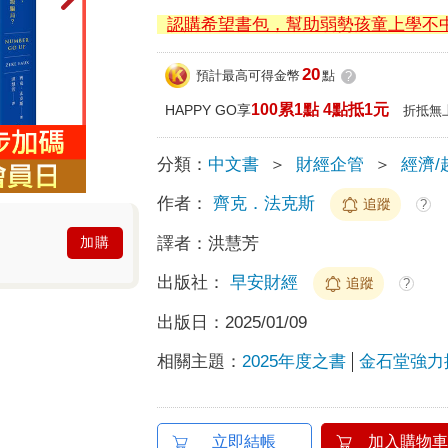
認購希望書包，幫助弱勢孩童上學不
20
預計最高可得金幣
點
?
100累1點 4點抵1元
HAPPY GO享
折抵無
分類：
中文書
＞
財經企管
＞
經濟/
作者：
齊克．法克斯
追蹤
?
譯者：
洪慧芳
加購
出版社：
早安財經
追蹤
?
出版日：
2025/01/09
相關主題：
2025年度之書
金石堂強力
立即結帳
加入購物車