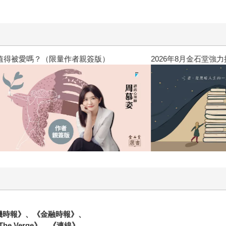
故事。 於是，Zeke打算展開一趟加密貨幣的調查報導之旅。
瓦多及菲律賓，採訪數百位幣圈賭徒、程式設計師、炒作者與億
被司法追捕，他還去過這些人的藏身之處。最後，寫成了這本《幣
乎一口氣讀了快二分之一，因為實在太好笑也太精彩了。果然，
？（限量作者親簽版）
2026年8月金石堂強力推薦
》、《華盛頓郵報》、《洛杉磯時報》、《金融時報》，到專業科技
看的財經書，Zeke不會讓你失望。
杉磯時報》、《金融時報》、
 Verge》、《連線》