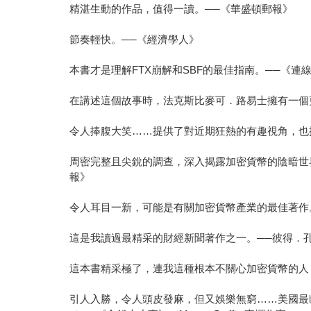
精湛生動的作品，值得一讀。──《華盛頓郵報》
節奏輕快。──《經濟學人》
本書才是理解FTX崩解和SBF的最佳指南。──《連
在講述這個故事時，法克斯比麥可．路易士擁有一個
令人捧腹大笑……提供了對近期狂熱的有趣視角，也
周密完整且尖銳的調查，深入揭露加密貨幣的陰暗世
報》
令人耳目一新，可能是有關加密貨幣產業的最佳著作。──
這是我讀過最精采的財經新聞著作之一。──彼得．孔提─布朗
這本書精采極了，連我這種根本不關心加密貨幣的人，也讀到
引人入勝，令人頭皮發麻，但又娛樂無窮……美國最幽默