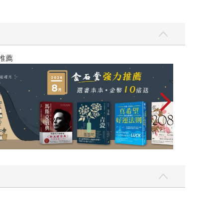
除了在美國根據他的專長，搜尋整理法院文件、訪問
萬富豪，參加他們的奢華派對，跟著他們買NFT，
漲無疑》。 Zeke這本書的英文版比麥可的《無
不久之後各大媒體所公布的年度最佳好書，這本
媒體《The Verge》、《連線》，我算了一