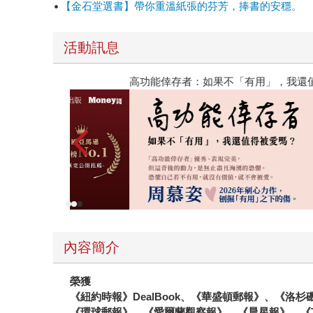
【金石堂選書】帶你重溫紙張的芬芳，捧書的安穩。
不受監管，三不五時都可以聽到投資後被騙被坑的
市場專家，他還遠赴瑞士、義大利、巴哈馬、薩爾
活動訊息
甚至跑去柬埔寨黑幫人蛇集團大本營，後來這些人
限風暴》早兩周上市，還記得第一次拿到書稿，幾
高功能倖存者：如果不「有用」，我還值得被愛嗎
《幣漲無疑》幾乎都在榜上。從主流媒體《紐約時報
下，這本書至少獲得13項殊榮。如果你想找一本好
內容簡介
榮獲
《紐約時報》DealBook、《華盛頓郵報》、《洛
《環球郵報》、《愛爾蘭觀察報》、《晨星報》、《The