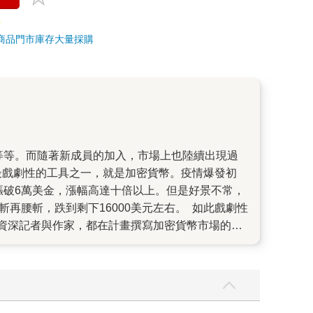
商品
門市庫存
大量採購
最戲劇性的工具之一，就是加密貨幣。疫情爆發初
就漲破6萬美金，漲幅高達十倍以上。但是好景不常，
斬再腰斬，跌到剩下16000美元左右。 如此戲劇性
資深記者與作家，都在計畫撰寫加密貨幣市場的
作家麥可路易士，當時他剛寫完新書《預兆》(書
最火紅的幣圈金童SBF。隨著SBF被捕，麥可的
Bloomberg資深調查記者Zeke Faux。
吸引，進而投入買進各種各樣的加密貨幣。這些貨
。二來，也是最可疑的，很多所謂的加密貨幣，根本