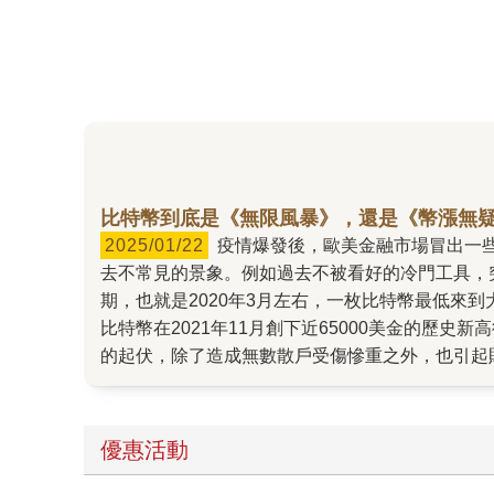
比特幣到底是《無限風暴》，還是《幣漲無疑
2025/01/22
疫情爆發後，歐美金融市場冒出一些新成員，包括大學生、家庭主婦、過去從不關心投資的上班族等等。而隨著新成員的加入，市場上也陸續出現過
去不常見的景象。例如過去不被看好的冷門工具，
期，也就是2020年3月左右，一枚比特幣最低來
比特幣在2021年11月創下近65000美金的歷
的起伏，除了造成無數散戶受傷慘重之外，也引起
書，希望為讀者解讀真相。 其中我們鎖定追蹤的
中講述一群公衛專家很早就發現疫情警訊，可惜卻被
寫作計畫也因此曝光。最後完成的《無限風暴》也沒讓讀
優惠活動
當時他目睹了加密貨幣市場的瘋狂行情，身邊的朋
幣在Zeke看來，就是用來騙錢的工具，因為一