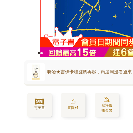
呀哈★吉伊卡哇旋風再起，精選周邊看過來
寫評價
電子書
喜歡+1
賺金幣