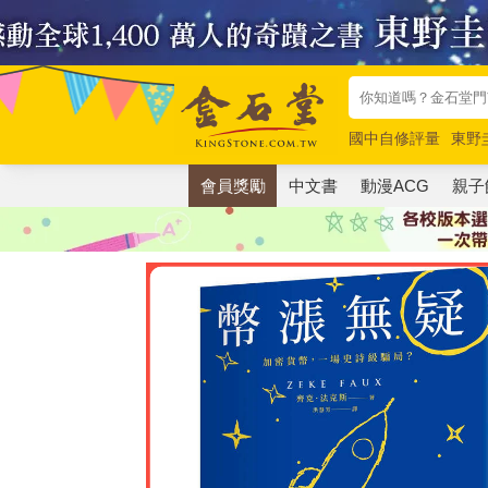
國中自修評量
東野
唯紅花綻放
奧德賽
會員獎勵
中文書
動漫ACG
親子