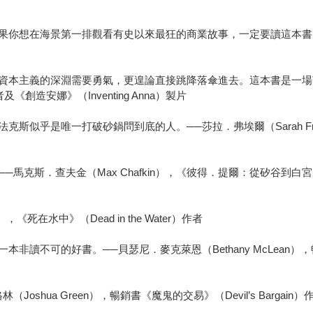
想在海景第一排觀看有史以來最狂的商業故事，一定要讀這本書。──A．
本主義的深淵需要勇氣，更遑論直接跳降落傘進去。這本書是一場英雄
記者及《創造安娜》（Inventing Anna）製片
是唯一打破砂鍋問到底的人。──莎拉．弗埃爾（Sarah Frier），《I
克斯．查夫金（Max Chafkin），《彼得．提爾：從矽谷到白宮，創
《死在水中》（Dead in the Water）作者
可的好書。──貝瑟尼．麥克萊恩（Bethany McLean），暢銷書《
hua Green），暢銷書《魔鬼的交易》（Devil’s Bargain）