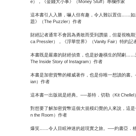
e），《金錢大小事》（Money Stuff）專欄作家
這本書引人入勝，嚇人但有趣，令人難以置信……如果你
題》（The Puzzler）作者
財經記者通常不會因為勇敢而受到讚揚，但凝視晚期資
ca Pressler），《浮華世界》（Vanity Fair）特約
本書既是嚴肅的財經偵查，也是妙趣橫生的鬧劇……法克斯似乎
The Inside Story of Instagram）作者
本書是加密貨幣的權威著作，也是你唯一想讀的書。──馬
ian）作者
這本書一出版就是經典。──基特．切勒（Kit Chellel），
對想要了解加密貨幣這個大規模幻覺的人來說，這是一本非讀不
n the Room）作者
爆笑……令人目眩神迷的超現實之旅。──約書亞．格林（Jos