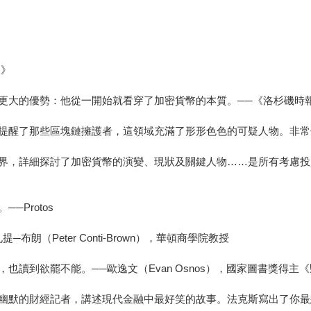
線》
更大的優勢：他從一開始就看穿了加密貨幣的本質。──《洛杉磯時
提醒了那些區塊鏈擁護者，這領域充滿了形形色色的可疑人物。非常
界，詳細探討了加密貨幣的演變、現狀及關鍵人物……是所有考慮投
Protos
（Peter Conti-Brown），華頓商學院教授
欲罷不能。──歐逸文（Evan Osnos），國家圖書獎得主《野心時代》
的財經記者，講述現代金融中最好笑的故事。法克斯寫出了你最想看的那