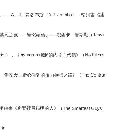
J．賈各布斯（A.J. Jacobs），暢銷書《謎
之旅……精采絕倫。──潔西卡．普斯勒（Jessi
nstagram崛起的內幕與代價》（No Filter:
投天王野心勃勃的權力擴張之路》（The Contrar
房間裡最精明的人》（The Smartest Guys i
作者