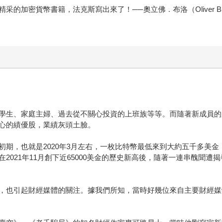
密貨幣書籍，法克斯寫出來了！──奧立佛．布洛（Oliver Bull
學生、家庭主婦、過去從不關心投資的上班族等等。而隨著新成員的
心的績優股，業績灰頭土臉。
期，也就是2020年3月左右，一枚比特幣最低來到大約五千多美金，
2021年11月創下近65000美金的歷史新高後，隨著一連串醜聞
，也引起財經媒體的關注。據我們所知，當時好幾位來自主要財經媒