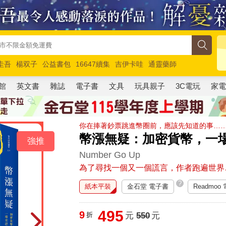
圭吾
楊双子
公益書包
16647續集
吉伊卡哇
通靈藥師
路邊攤新作
馬斯克
玩具總動員5
超慢跑
館
英文書
雜誌
電子書
文具
玩具親子
3C電玩
家
你在捧著鈔票跳進幣圈前，應該先知道的事…
幣漲無疑：加密貨幣，一
強推
Number Go Up
為了尋找一個又一個謊言，作者跑遍世界
?
紙本平裝
金石堂 電子書
Readmoo
495
9
折
元
550
元