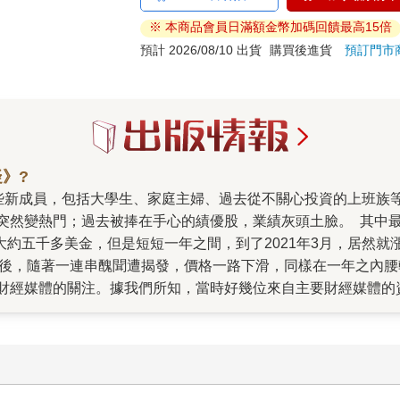
※ 本商品會員日滿額金幣加碼回饋最高15倍
預計 2026/08/10 出貨
購買後進貨
預訂門市
》?
突然變熱門；過去被捧在手心的績優股，業績灰頭土臉。 其中
到大約五千多美金，但是短短一年之間，到了2021年3月，居然
史新高後，隨著一連串醜聞遭揭發，價格一路下滑，同樣在一年之內腰
財經媒體的關注。據我們所知，當時好幾位來自主要財經媒體的
，是兩位作者。一位是寫過《大賣空》、《老千騙局》的知名財經
川普冷處理，導致最後無法收拾)，正準備下筆的新書，就是當時
者失望，很快就成為暢銷書。 而與麥可同時進行中的另一位作者，是
友一個一個在疫情期間在百般無聊的生活中，被加密貨幣的廣告
來，這些貨幣完全沒有用處，不能用來買東西，也很少商家願意收