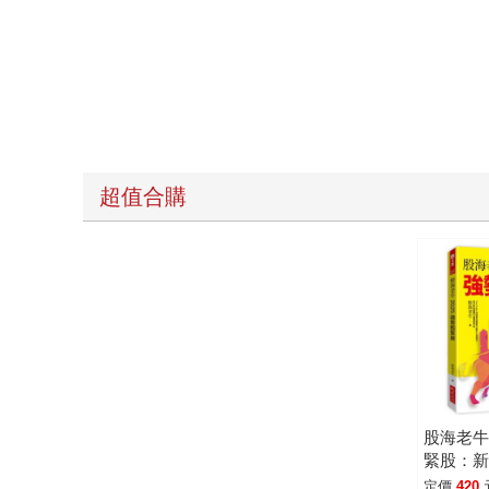
超值合購
股海老牛
緊股：
上位、A
定價
420