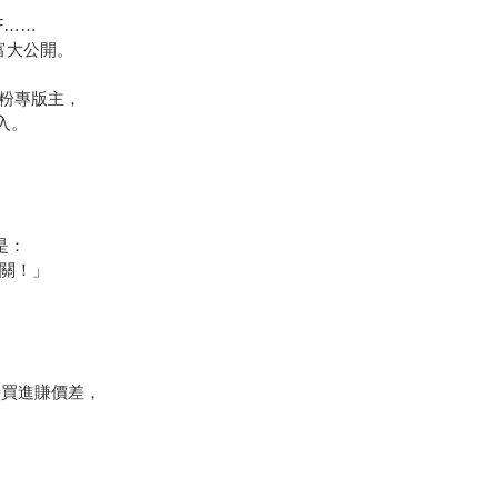
F……
富大公開。
粉專版主，
入。
，
是：
大關！」
時買進賺價差，