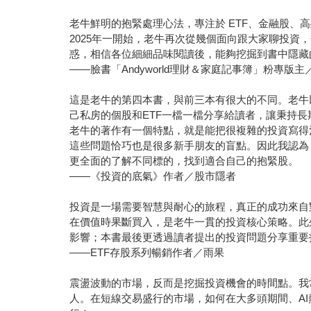
老牛鮮明的抱緊處理心法，專注於 ETF、金融股
2025年一開始，老牛再次從幾個面向跟大家聊投資
惑，相信各位細細品味閱讀後，能夠挖掘到書中隱藏
——臉書「Andyworld理財＆家庭記事簿」粉專版主
這是老牛的第四本書，與前三本有很大的不同。老牛
己私房的個股和ETF一檔一檔分享給讀者，讓秉持
老牛的著作有一個特點，就是能把很複雜的投資寫得
這些問題恰巧也是很多新手朋友的盲點。因此我認為
更全面的了解不同標的，找到適合自己的抱緊股。
——《投資的底氣》作者／股市隱者
投資是一場需要智慧與耐心的旅程，真正的成功來自
在價值時果斷買入，是老牛一貫的投資核心策略。此
影響；本書最後更透過讀者提出的投資問題分享重要
——ETF存股系列暢銷作者／雨果
震盪波動的市場，反而是挖掘投資機會的時間點。我
人。在短線交易盛行的市場，如何在大多頭期間、AI