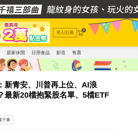
0
登入/註冊
電
居家休閒
日用食品
影音
售票
股：新青安、川普再上位、AI浪
？最新20檔抱緊股名單、5檔ETF
 電子書