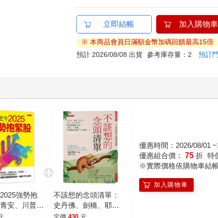
立即結帳
加入購物車
※ 本商品會員日滿額金幣加碼回饋最高15倍
預計 2026/08/08 出貨
參考庫存量：2
預訂
優惠時間：2026/08/01 ~2
優惠組合價：
75
折
特
※實際價格依購物車結
加入購物車
2025強勢抱
不該想的念頭清單：
新青安、川普再
史丹佛、劍橋、耶
I浪潮……
魯……世界一流大學證
元
定價
430
元