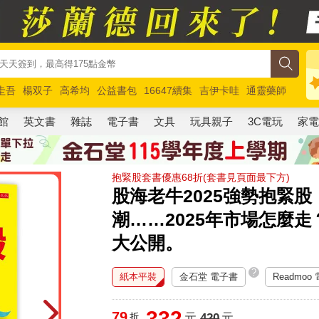
圭吾
楊双子
高希均
公益書包
16647續集
吉伊卡哇
通靈藥師
路邊攤新作
馬斯克
玩具總動員5
超慢跑
館
英文書
雜誌
電子書
文具
玩具親子
3C電玩
家
抱緊股套書優惠68折(套書見頁面最下方)
股海老牛2025強勢抱緊
潮……2025年市場怎麼走
大公開。
?
紙本平裝
金石堂 電子書
Readmoo
332
79
折
元
420
元