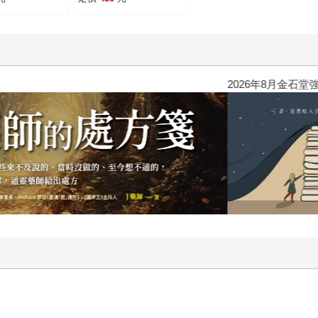
年市場怎麼走？
明，解決問題的方法不
檔抱緊股名
是「一直想」，而是哪
ETF大公開。
些念頭「不去想」？
2026年8月金石堂強力推薦