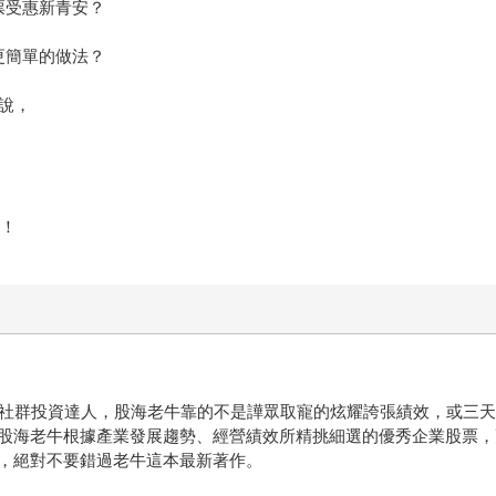
票受惠新青安？
更簡單的做法？
說，
開！
的社群投資達人，股海老牛靠的不是譁眾取寵的炫耀誇張績效，或三
股海老牛根據產業發展趨勢、經營績效所精挑細選的優秀企業股票，
，絕對不要錯過老牛這本最新著作。