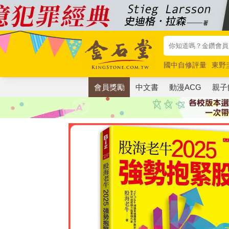
國中自修評量
東野
唯紅花綻放
奧德賽
會員獎勵
中文書
動漫ACG
親子