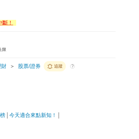
中斷！
上限
理財
＞
股票/證券
追蹤
?
勢榜
今天適合來點新知！