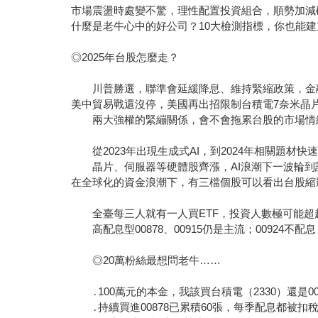
市場震盪時處變不驚，理性配置投資組合，順勢加減
什麼是老牛心中的好公司？10大檢測指標，你也能
◎2025年台股怎麼走？
川普勝選，聯準會延緩降息、維持緊縮政策，金
美中貿易戰還沒停，美國再出招限制台積電7奈米晶
兩大強權的緊繃關係，會不會拖累台股的市場情
從2023年出現生成式AI，到2024年相關題材快
晶片、伺服器等硬體股齊漲，AI浪潮下一波輪到
在全球化的資金浪潮下，有三檔個股可以看出台股縮
全臺每三人就有一人買ETF，投資人數極可能超
高配息型00878、00915仍是主流；00924不
◎20萬粉絲最想問老牛……
․100萬元的本金，我該買台積電（2330）還是00
․持續買進00878已累積60張，每季配息都被扣