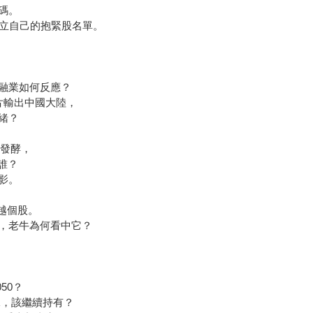
碼。
建立自己的抱緊股名單。
融業如何反應？
片輸出中國大陸，
緒？
速發酵，
誰？
影。
越個股。
配息，老牛為何看中它？
50？
稅，該繼續持有？