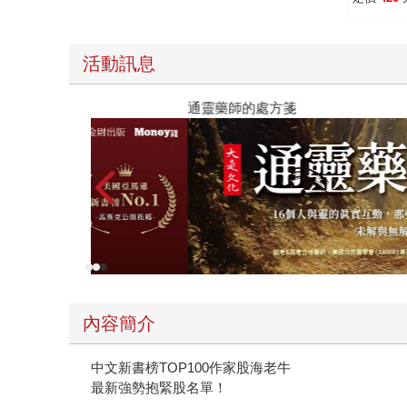
2025
最新20
單、5檔
活動訊息
通靈藥師的處方箋
內容簡介
中文新書榜TOP100作家股海老牛
最新強勢抱緊股名單！