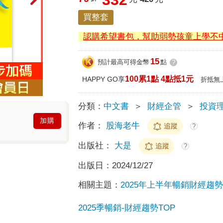
買整套
認購希望書包，幫助弱勢孩童上學不
15
預計最高可得金幣
點
?
100累1點 4點抵1元
HAPPY GO享
折抵無
分類：
中文書
＞
財經企管
＞
投資
加購
作者：
股海老牛
追蹤
?
出版社：
大是
追蹤
?
出版日：
2024/12/27
相關主題：
2025年上半年暢銷財經趨
2025季暢銷-財經趨勢TOP