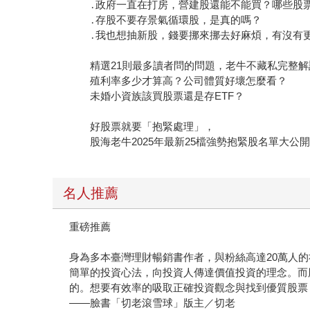
․政府一直在打房，營建股還能不能買？哪些股
․存股不要存景氣循環股，是真的嗎？
․我也想抽新股，錢要挪來挪去好麻煩，有沒有
精選21則最多讀者問的問題，老牛不藏私完整解
殖利率多少才算高？公司體質好壞怎麼看？
未婚小資族該買股票還是存ETF？
好股票就要「抱緊處理」，
股海老牛2025年最新25檔強勢抱緊股名單大公
名人推薦
重磅推薦
身為多本臺灣理財暢銷書作者，與粉絲高達20萬人
簡單的投資心法，向投資人傳達價值投資的理念。而
的。想要有效率的吸取正確投資觀念與找到優質股票
——臉書「切老滾雪球」版主／切老