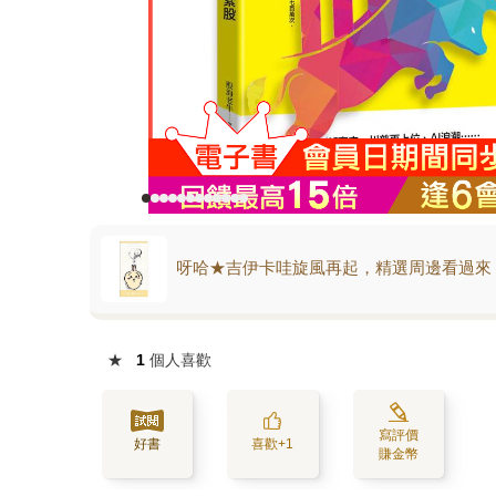
呀哈★吉伊卡哇旋風再起，精選周邊看過來
★
1
個人喜歡
寫評價
好書
喜歡+1
賺金幣