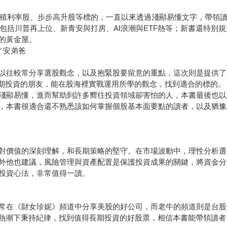
、高殖利率股、步步高升股等標的，一直以來透過淺顯易懂文字，帶領
，包括川普再上位、新青安與打房、AI浪潮與ETF熱等；新書還特別
的黃金屋。
／安弟爸
以往較常分享選股觀念，以及抱緊股要留意的重點，這次則是提供了一
長期投資的朋友，能在股海裡實戰運用所學的觀念，找到適合的標的。
淺顯易懂，進而幫助到許多嚮往投資領域卻害怕的人，本書最後也以
，本書很適合還不熟悉該如何掌握個股基本面要點的讀者，以及猶豫
對價值的深刻理解，和長期策略的堅守。在市場波動中，理性分析選
外他也建議，風險管理與資產配置是保護投資成果的關鍵，將資金分
投資心法，非常值得一讀。
常在《財女珍妮》頻道中分享美股的好公司，而老牛的頻道則是台股
熱潮下秉持紀律，找到值得長期投資的好股票，相信本書能帶領讀者前