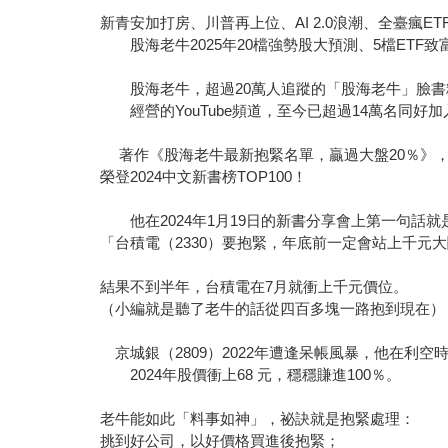
新青安加打房、川普再上位、AI 2.0浪潮、全臺瘋ET
股海老牛2025年20檔強勢股大預測、5檔ETF致
股海老牛，超過20萬人追蹤的「股海老牛」臉書
經營的YouTube頻道，至今已超過14萬名同好加
著作《股海老牛最新抱緊名單，贏過大盤20％》
榮登2024中文新書榜TOP100！
他在2024年1月19日的新書分享會上第一句話就
「台積電（2330）要抱緊，年底前一定會站上千元
結果不到半年，台積電在7月就衝上千元價位。
（小編就是聽了老牛的話從四百多塊一路抱到現在）
京城銀（2809）2022年遭逢呆帳風暴，他在利空
2024年股價衝上68 元，穩穩賺進100％。
老牛能如此「料事如神」，祕訣就是抱緊處理：
挑到好公司，以好價格買進後抱緊；